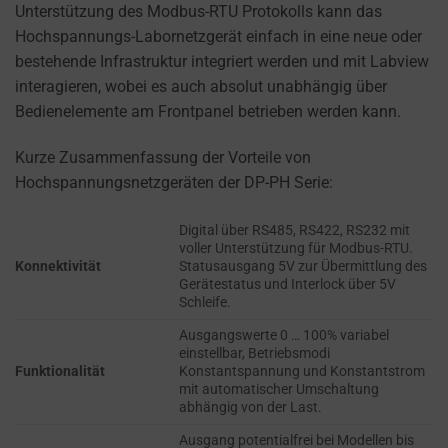
cookies
Unterstützung des Modbus-RTU Protokolls kann das
AD
(long-
Hochspannungs-Labornetzgerät einfach in eine neue oder
PERSONALIZATION
term).
bestehende Infrastruktur integriert werden und mit Labview
DETERMINES IF
They
interagieren, wobei es auch absolut unabhängig über
PERSONALIZED
help
Bedienelemente am Frontpanel betrieben werden kann.
ADS CAN BE
personalize
SHOWN BASED
Kurze Zusammenfassung der Vorteile von
your
ON USER
Hochspannungsnetzgeräten der DP-PH Serie:
browsing
BEHAVIOR AND
PREFERENCES,
experience
USING STORED
Digital über RS485, RS422, RS232 mit
but
voller Unterstützung für Modbus-RTU.
DATA FOR
can
Konnektivität
Statusausgang 5V zur Übermittlung des
TARGETING.
also
Gerätestatus und Interlock über 5V
Schleife.
AD
track
USER
your
Ausgangswerte 0 … 100% variabel
DATA
einstellbar, Betriebsmodi
online
Funktionalität
Konstantspannung und Konstantstrom
CONTROLS THE
behavior.
mit automatischer Umschaltung
STORAGE OF
abhängig von der Last.
USER-SPECIFIC
Consent
Ausgang potentialfrei bei Modellen bis
DATA FOR AD