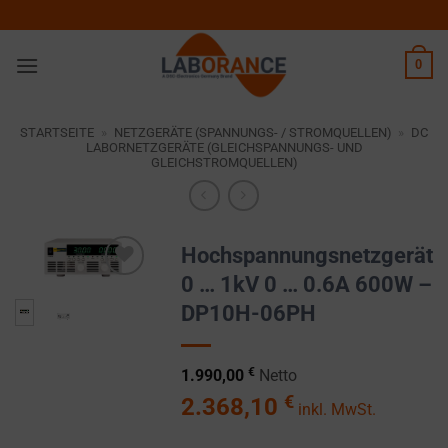
Zum
Inhalt
springen
0
STARTSEITE
»
NETZGERÄTE (SPANNUNGS- / STROMQUELLEN)
»
DC
LABORNETZGERÄTE (GLEICHSPANNUNGS- UND
GLEICHSTROMQUELLEN)
Hochspannungsnetzgerät
0 … 1kV 0 … 0.6A 600W –
Zur
DP10H-06PH
Wunschliste
hinzufügen
€
1.990,00
Netto
€
2.368,10
inkl. MwSt.