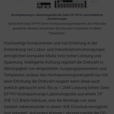
the
THE PRACTICE
GDPR
OF SAFELY
STORING
require
Hochspannungs-Labornetzgeräte der Serie DP-PH in verschiedenen
SENSITIVE DATA
Ausführungen
websites
USING
Symbolbild zeigt DP-PH Serie Hochspannungsnetzgeräte, die Größe des
to
gewählten Modells entnehmen Sie bitte dem Datenblatt im Reiter
ENCRYPTION
ask
“Datenblatt”.
OR SECURE
for
METHODS TO
Hochwertige Komponenten und viel Erfahrung in der
PREVENT
explicit
Entwicklung von Labor- und Industriestromversorgungen
UNAUTHORIZED
consent
ermöglichen kompakte Maße trotz hoher Leistung und
ACCESS OR
through
THEFT.
Spannung. Intelligente Kühlung reguliert die Drehzahl in
cookie
Abhängigkeit von eingestellten Ausgangsparametern und
banners,
Temperatur, sodass das Hochspannungsnetzgerät nur mit
allowing
einer Erhöhung der Drehzahl reagiert wenn diese auch
users
wirklich gebraucht wird. Bis zu 1.2kW Leistung liefern Serie
to
DP-PH Hochspannungs-Labornetzgeräte aus einem 19″
accept
2HE 1/2 Breite Gehäuse, was die Montage von zwei
or
Geräten nebeneinander in einem 3HE Einschub ermöglicht
reject
(mit Adapter). Außerdem können Labornetzgeräte der DP-