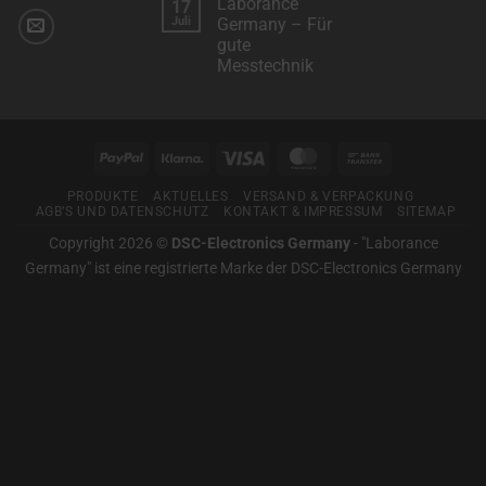
Laborance
17
zu
Suchportal
Wir
Juli
Germany – Für
für
arbeiten
professionelle
gute
mit
Mess-
“Klarna”
Messtechnik
und
für
Prüftechnik
Sie
Keine
zusammen.
Kommentare
zu
Laborance
Germany
PayPal
Klarna
Visa
MasterCard
Bank
–
Für
Transfer
gute
PRODUKTE
AKTUELLES
VERSAND & VERPACKUNG
Messtechnik
AGB’S UND DATENSCHUTZ
KONTAKT & IMPRESSUM
SITEMAP
Copyright 2026 ©
DSC-Electronics Germany
-
"Laborance
Germany" ist eine registrierte Marke der DSC-Electronics Germany