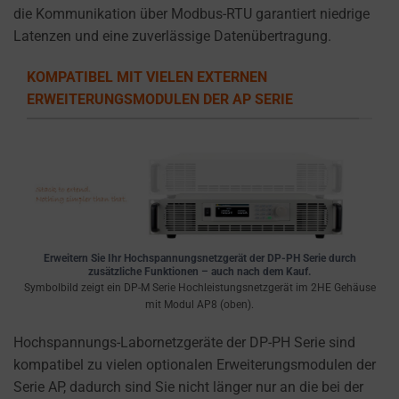
a
die Kommunikation über Modbus-RTU garantiert niedrige
website
Latenzen und eine zuverlässige Datenübertragung.
uses
cookies
KOMPATIBEL MIT VIELEN EXTERNEN
and
ERWEITERUNGSMODULEN DER AP SERIE
collects
data,
you
can
refer
to
the
Erweitern Sie Ihr Hochspannungsnetzgerät der DP-PH Serie durch
website’s
zusätzliche Funktionen – auch nach dem Kauf.
Symbolbild zeigt ein DP-M Serie Hochleistungsnetzgerät im 2HE Gehäuse
privacy
mit Modul AP8 (oben).
policy.
This
Hochspannungs-Labornetzgeräte der DP-PH Serie sind
document
kompatibel zu vielen optionalen Erweiterungsmodulen der
outlines
Serie AP, dadurch sind Sie nicht länger nur an die bei der