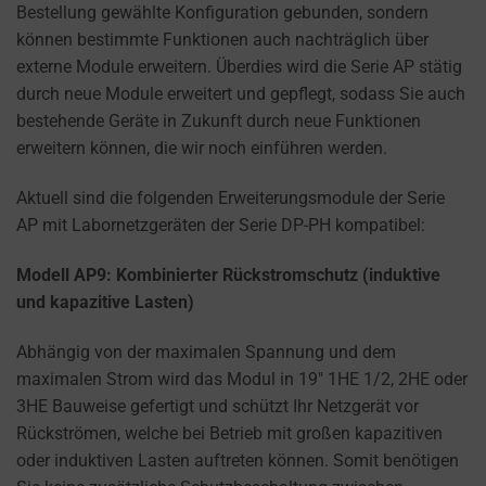
the
Bestellung gewählte Konfiguration gebunden, sondern
types
können bestimmte Funktionen auch nachträglich über
of
externe Module erweitern. Überdies wird die Serie AP stätig
cookies
durch neue Module erweitert und gepflegt, sodass Sie auch
used,
bestehende Geräte in Zukunft durch neue Funktionen
data
erweitern können, die wir noch einführen werden.
collected,
and
Aktuell sind die folgenden Erweiterungsmodule der Serie
how
AP mit Labornetzgeräten der Serie DP-PH kompatibel:
your
information
Modell AP9: Kombinierter Rückstromschutz (induktive
is
und kapazitive Lasten)
stored
Abhängig von der maximalen Spannung und dem
or
maximalen Strom wird das Modul in 19″ 1HE 1/2, 2HE oder
shared.
3HE Bauweise gefertigt und schützt Ihr Netzgerät vor
It
Rückströmen, welche bei Betrieb mit großen kapazitiven
also
oder induktiven Lasten auftreten können. Somit benötigen
explains