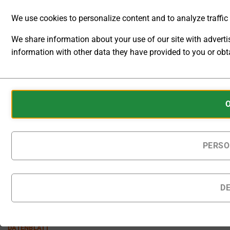
Kalendertagen nach Bestellung
geliefert.
We use cookies to personalize content and to analyze traffic t
Hochspannungsnetzgerät 0 ... 1kV 0 ... 
We share information about your use of our site with advert
information with other data they have provided to you or obta
IN DEN WARENKORB
ANALYTIC
Zur Wunschliste hinzufügen
STORAGE
Cookies
Artikelnummer:
DP10H-06PH
CONTROLS
are
Kategorie:
DC Labornetzgeräte
WHETHER
small
(Gleichspannungs- und Gleichstromquellen)
DATA
data
RELATED TO
files
PERSO
WEBSITE
stored
USAGE AND
USER
on
BEHAVIOR
your
D
CAN BE
device
STORED
by
BESCHREIBUNG
FOR
websites
ANALYTICS
DATENBLATT