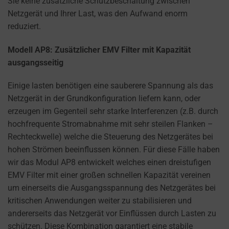
Sie keine zusätzliche Schutzbeschaltung zwischen
how
Netzgerät und Ihrer Last, was den Aufwand enorm
you
reduziert.
can
manage
Modell AP8: Zusätzlicher EMV Filter mit Kapazität
your
ausgangsseitig
preferences.
Einige lasten benötigen eine sauberere Spannung als das
Netzgerät in der Grundkonfiguration liefern kann, oder
erzeugen im Gegenteil sehr starke Interferenzen (z.B. durch
hochfrequente Stromabnahme mit sehr steilen Flanken –
Rechteckwelle) welche die Steuerung des Netzgerätes bei
hohen Strömen beeinflussen können. Für diese Fälle haben
wir das Modul AP8 entwickelt welches einen dreistufigen
EMV Filter mit einer großen schnellen Kapazität vereinen
um einerseits die Ausgangsspannung des Netzgerätes bei
kritischen Anwendungen weiter zu stabilisieren und
andererseits das Netzgerät vor Einflüssen durch Lasten zu
schützen. Diese Kombination garantiert eine stabile