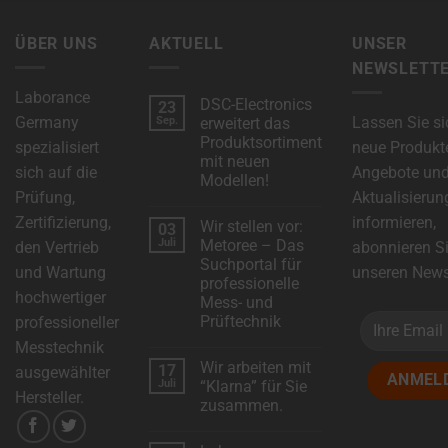
ÜBER UNS
AKTUELL
UNSER
NEWSLETT
Laborance
DSC-Electronics
23
Germany
Lassen Sie si
Sep.
erweitert das
Produktsortiment
spezialisiert
neue Produkt
mit neuen
sich auf die
Angebote un
Modellen!
Prüfung,
Aktualisierun
Keine
Kommentare
Zertifizierung,
informieren,
Wir stellen vor:
03
zu
DSC-
Juli
Metoree – Das
den Vertrieb
abonnieren S
Electronics
Suchportal für
erweitert
und Wartung
unseren Newsl
das
professionelle
Produktsortiment
hochwertiger
Mess- und
mit
neuen
Prüftechnik
professioneller
Modellen!
Keine
Messtechnik
Kommentare
Wir arbeiten mit
17
zu
ausgewählter
Wir
Juli
“Klarna” für Sie
stellen
Hersteller.
zusammen.
vor:
Metoree
Keine
–
Kommentare
Das