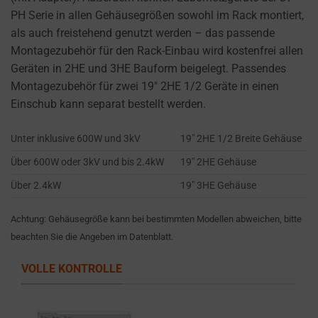
cookies
PH Serie in allen Gehäusegrößen sowohl im Rack montiert,
and
als auch freistehend genutzt werden – das passende
control
Montagezubehör für den Rack-Einbau wird kostenfrei allen
their
Geräten in 2HE und 3HE Bauform beigelegt. Passendes
privacy.
Montagezubehör für zwei 19″ 2HE 1/2 Geräte in einen
You
Einschub kann separat bestellt werden.
can
also
Unter inklusive 600W und 3kV
19″ 2HE 1/2 Breite Gehäuse
withdraw
Über 600W oder 3kV und bis 2.4kW
19″ 2HE Gehäuse
consent
at
Über 2.4kW
19″ 3HE Gehäuse
any
time,
Achtung: Gehäusegröße kann bei bestimmten Modellen abweichen, bitte
typically
beachten Sie die Angeben im Datenblatt.
through
VOLLE KONTROLLE
the
website’s
privacy