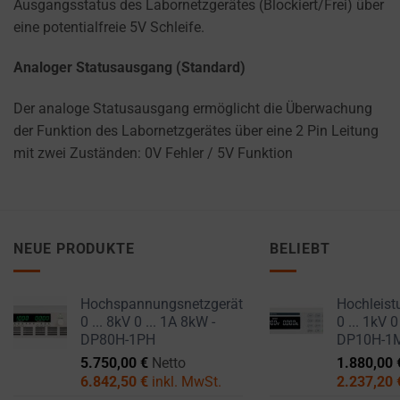
Ausgangsstatus des Labornetzgerätes (Blockiert/Frei) über
eine potentialfreie 5V Schleife.
Analoger Statusausgang (Standard)
Der analoge Statusausgang ermöglicht die Überwachung
der Funktion des Labornetzgerätes über eine 2 Pin Leitung
mit zwei Zuständen: 0V Fehler / 5V Funktion
NEUE PRODUKTE
BELIEBT
Hochspannungsnetzgerät
Hochleist
0 ... 8kV 0 ... 1A 8kW -
0 ... 1kV 0
DP80H-1PH
DP10H-1
5.750,00
€
Netto
1.880,00
6.842,50
€
inkl. MwSt.
2.237,20