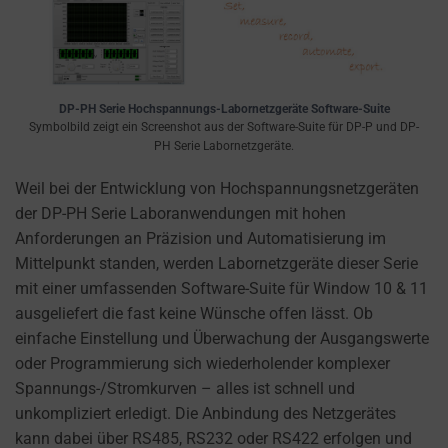
settings,
which
lets
you
manage
DP-PH Serie Hochspannungs-Labornetzgeräte Software-Suite
Symbolbild zeigt ein Screenshot aus der Software-Suite für DP-P und DP-
or
PH Serie Labornetzgeräte.
delete
stored
Weil bei der Entwicklung von Hochspannungsnetzgeräten
cookies
der DP-PH Serie Laboranwendungen mit hohen
whenever
Anforderungen an Präzision und Automatisierung im
you
Mittelpunkt standen, werden Labornetzgeräte dieser Serie
choose.
mit einer umfassenden Software-Suite für Window 10 & 11
ausgeliefert die fast keine Wünsche offen lässt. Ob
For
einfache Einstellung und Überwachung der Ausgangswerte
more
oder Programmierung sich wiederholender komplexer
details
Spannungs-/Stromkurven – alles ist schnell und
on
unkompliziert erledigt. Die Anbindung des Netzgerätes
how
kann dabei über RS485, RS232 oder RS422 erfolgen und