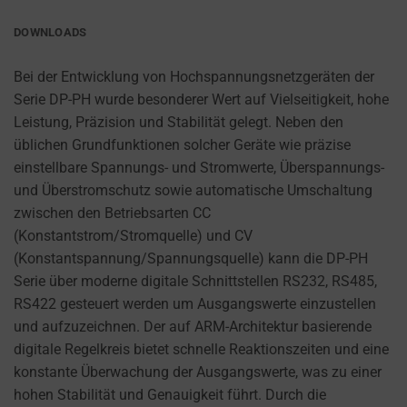
PURPOSES
to
(E.G.,
remember
DOWNLOADS
GOOGLE
your
ANALYTICS).
preferences,
Bei der Entwicklung von Hochspannungsnetzgeräten der
AD
login
Serie DP-PH wurde besonderer Wert auf Vielseitigkeit, hohe
STORAGE
details,
Leistung, Präzision und Stabilität gelegt. Neben den
or
üblichen Grundfunktionen solcher Geräte wie präzise
MANAGES
actions.
einstellbare Spannungs- und Stromwerte, Überspannungs-
WHETHER
ADVERTISING-
There
und Überstromschutz sowie automatische Umschaltung
RELATED
are
zwischen den Betriebsarten CC
DATA (LIKE
different
(Konstantstrom/Stromquelle) und CV
TARGETING
types,
(Konstantspannung/Spannungsquelle) kann die DP-PH
AND
including
Serie über moderne digitale Schnittstellen RS232, RS485,
TRACKING
COOKIES)
session
RS422 gesteuert werden um Ausgangswerte einzustellen
CAN BE
cookies
und aufzuzeichnen. Der auf ARM-Architektur basierende
STORED AND
(temporary)
digitale Regelkreis bietet schnelle Reaktionszeiten und eine
PROCESSED
and
konstante Überwachung der Ausgangswerte, was zu einer
FOR AD
persistent
hohen Stabilität und Genauigkeit führt. Durch die
SERVICES.