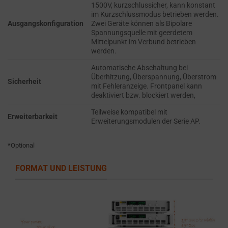
refers
1500V, kurzschlussicher, kann konstant
TRACKING,
to
im Kurzschlussmodus betrieben werden.
PROFILING, AND
Ausgangskonfiguration
Zwei Geräte können als Bipolare
the
MEASURING AD
Spannungsquelle mit geerdetem
permission
EFFECTIVENESS.
Mittelpunkt im Verbund betrieben
werden.
websites
PERSONALIZATIONS
must
Automatische Abschaltung bei
obtain
Überhitzung, Überspannung, Überstrom
Sicherheit
mit Fehleranzeige. Frontpanel kann
REGULATES
from
deaktiviert bzw. blockiert werden,
WHETHER DATA USED
users
TO PROVIDE
Teilweise kompatibel mit
before
Erweiterbarkeit
PERSONALIZED USER
Erweiterungsmodulen der Serie AP.
using
EXPERIENCES (LIKE
cookies
CONTENT
*Optional
RECOMMENDATIONS)
that
CAN BE STORED.
collect
FORMAT UND LEISTUNG
personal
SECURITY
data.
Laws
SECURITY
like
STORAGE IS