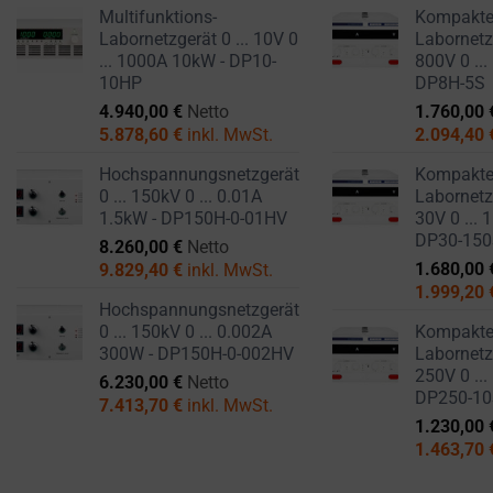
Multifunktions-
Kompakt
Labornetzgerät 0 ... 10V 0
Labornetzg
... 1000A 10kW - DP10-
800V 0 ...
10HP
DP8H-5S
4.940,00
€
Netto
1.760,00
5.878,60
€
inkl. MwSt.
2.094,40
Hochspannungsnetzgerät
Kompakt
0 ... 150kV 0 ... 0.01A
Labornetzg
1.5kW - DP150H-0-01HV
30V 0 ... 
DP30-15
8.260,00
€
Netto
1.680,00
9.829,40
€
inkl. MwSt.
1.999,20
Hochspannungsnetzgerät
0 ... 150kV 0 ... 0.002A
Kompakt
300W - DP150H-0-002HV
Labornetzg
250V 0 ...
6.230,00
€
Netto
DP250-1
7.413,70
€
inkl. MwSt.
1.230,00
1.463,70