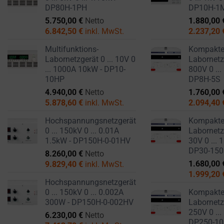
settings,
DP80H-1PH
DP10H-1
which
5.750,00
€
Netto
1.880,00
lets
6.842,50
€
inkl. MwSt.
2.237,20
you
Multifunktions-
Kompakt
manage
Labornetzgerät 0 ... 10V 0
Labornetzg
or
... 1000A 10kW - DP10-
800V 0 ...
delete
10HP
DP8H-5S
stored
4.940,00
€
Netto
1.760,00
5.878,60
€
inkl. MwSt.
2.094,40
cookies
whenever
Hochspannungsnetzgerät
Kompakt
you
0 ... 150kV 0 ... 0.01A
Labornetzg
1.5kW - DP150H-0-01HV
30V 0 ... 
choose.
DP30-15
8.260,00
€
Netto
For
1.680,00
9.829,40
€
inkl. MwSt.
1.999,20
more
Hochspannungsnetzgerät
details
0 ... 150kV 0 ... 0.002A
Kompakt
on
300W - DP150H-0-002HV
Labornetzg
how
250V 0 ...
6.230,00
€
Netto
DP250-1