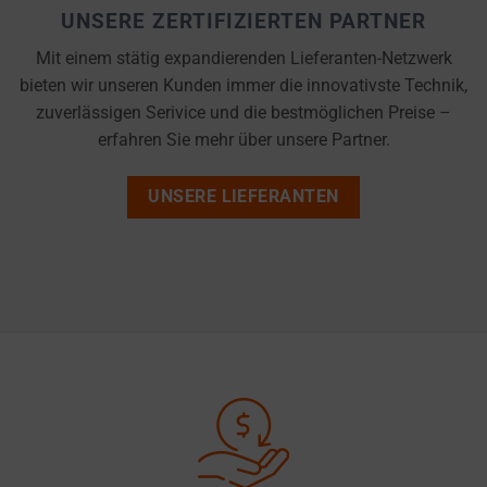
cookies
UNSERE ZERTIFIZIERTEN PARTNER
AD
(long-
PERSONALIZATION
Mit einem stätig expandierenden Lieferanten-Netzwerk
term).
bieten wir unseren Kunden immer die innovativste Technik,
DETERMINES IF
They
zuverlässigen Serivice und die bestmöglichen Preise –
PERSONALIZED
help
ADS CAN BE
erfahren Sie mehr über unsere Partner.
personalize
SHOWN BASED
your
ON USER
UNSERE LIEFERANTEN
browsing
BEHAVIOR AND
PREFERENCES,
experience
USING STORED
but
DATA FOR
can
TARGETING.
also
AD
track
USER
your
DATA
online
CONTROLS THE
behavior.
STORAGE OF
USER-SPECIFIC
Consent
DATA FOR AD