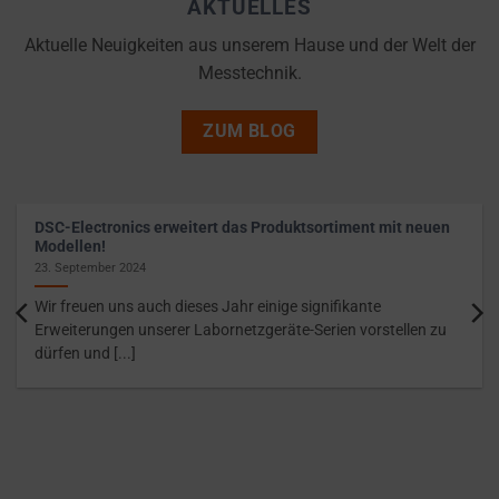
the
AKTUELLES
THE PRACTICE
GDPR
OF SAFELY
Aktuelle Neuigkeiten aus unserem Hause und der Welt der
STORING
require
Messtechnik.
SENSITIVE DATA
websites
USING
to
ENCRYPTION
ZUM BLOG
ask
OR SECURE
for
METHODS TO
PREVENT
explicit
UNAUTHORIZED
consent
DSC-Electronics erweitert das Produktsortiment mit neuen
ACCESS OR
Modellen!
through
THEFT.
23. September 2024
cookie
Wir freuen uns auch dieses Jahr einige signifikante
banners,
Erweiterungen unserer Labornetzgeräte-Serien vorstellen zu
allowing
dürfen und [...]
users
to
accept
or
reject