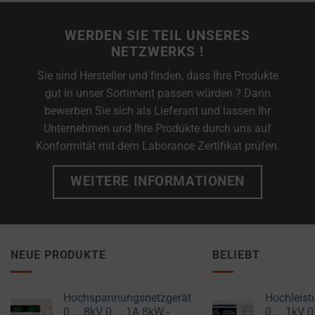
cookies
and
WERDEN SIE TEIL UNSERES
control
NETZWERKS !
their
privacy.
Sie sind Hersteller und finden, dass Ihre Produkte
You
gut in unser Sortiment passen würden ? Dann
can
bewerben Sie sich als Lieferant und lassen Ihr
also
Unternehmen und Ihre Produkte durch uns auf
withdraw
Konformität mit dem Laborance Zertifikat prüfen.
consent
WEITERE INFORMATIONEN
at
any
time,
typically
through
NEUE PRODUKTE
BELIEBT
the
website’s
Hochspannungsnetzgerät
Hochleist
privacy
0 ... 8kV 0 ... 1A 8kW -
0 ... 1kV 0