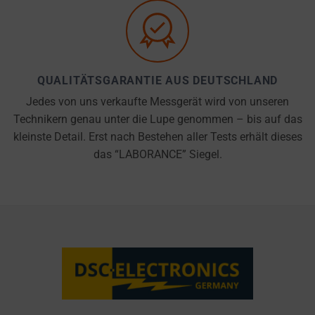
PURPOSES
to
(E.G.,
remember
GOOGLE
your
ANALYTICS).
preferences,
AD
login
QUALITÄTSGARANTIE AUS DEUTSCHLAND
STORAGE
details,
Jedes von uns verkaufte Messgerät wird von unseren
or
MANAGES
Technikern genau unter die Lupe genommen – bis auf das
actions.
WHETHER
kleinste Detail. Erst nach Bestehen aller Tests erhält dieses
ADVERTISING-
There
das “LABORANCE” Siegel.
RELATED
are
DATA (LIKE
different
TARGETING
types,
AND
including
TRACKING
COOKIES)
session
CAN BE
cookies
STORED AND
(temporary)
PROCESSED
and
FOR AD
persistent
SERVICES.