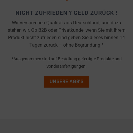
refers
TRACKING,
to
PROFILING, AND
NICHT ZUFRIEDEN ? GELD ZURÜCK !
the
MEASURING AD
Wir versprechen Qualität aus Deutschland, und dazu
permission
EFFECTIVENESS.
stehen wir. Ob B2B oder Privatkunde, wenn Sie mit Ihrem
websites
PERSONALIZATIONS
Produkt nicht zufrieden sind geben Sie dieses binnen 14
must
Tagen zurück – ohne Begründung.*
obtain
REGULATES
from
WHETHER DATA USED
*Ausgenommen sind auf Bestellung gefertigte Produkte und
users
TO PROVIDE
Sonderanfertigungen.
before
PERSONALIZED USER
using
EXPERIENCES (LIKE
UNSERE AGB'S
cookies
CONTENT
RECOMMENDATIONS)
that
CAN BE STORED.
collect
personal
SECURITY
data.
Laws
SECURITY
like
STORAGE IS