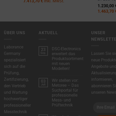
a
7.413,70
€
inkl. MwSt.
1.230,00
website
1.463,70
uses
cookies
and
collects
ÜBER UNS
AKTUELL
UNSER
data,
NEWSLETT
you
Laborance
DSC-Electronics
23
can
Germany
Lassen Sie si
Sep.
erweitert das
refer
Produktsortiment
spezialisiert
neue Produkt
mit neuen
to
sich auf die
Angebote un
Modellen!
the
Prüfung,
Aktualisierun
Keine
website’s
Kommentare
Zertifizierung,
informieren,
Wir stellen vor:
03
zu
privacy
DSC-
Juli
Metoree – Das
den Vertrieb
abonnieren S
Electronics
Suchportal für
policy.
erweitert
und Wartung
unseren Newsl
das
professionelle
This
Produktsortiment
hochwertiger
Mess- und
mit
document
neuen
Prüftechnik
professioneller
Modellen!
outlines
Keine
Messtechnik
Kommentare