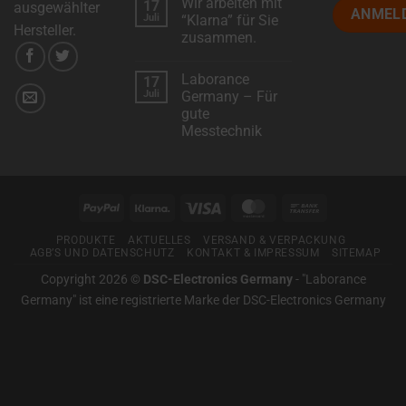
the
Wir arbeiten mit
17
zu
ausgewählter
Wir
Juli
“Klarna” für Sie
types
stellen
Hersteller.
zusammen.
vor:
of
Metoree
Keine
–
cookies
Kommentare
Das
Laborance
17
zu
Suchportal
used,
Wir
Juli
Germany – Für
für
arbeiten
professionelle
gute
data
mit
Mess-
“Klarna”
Messtechnik
und
collected,
für
Prüftechnik
Sie
Keine
and
zusammen.
Kommentare
zu
how
Laborance
Germany
your
PayPal
Klarna
Visa
MasterCard
Bank
–
Für
Transfer
information
gute
PRODUKTE
AKTUELLES
VERSAND & VERPACKUNG
Messtechnik
is
AGB’S UND DATENSCHUTZ
KONTAKT & IMPRESSUM
SITEMAP
stored
Copyright 2026 ©
DSC-Electronics Germany
-
"Laborance
or
Germany" ist eine registrierte Marke der DSC-Electronics Germany
shared.
It
also
explains