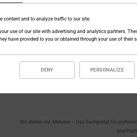
ngen über PayPal, auch ohne Konto oder Registrierung.
 content and to analyze traffic to our site.
our use of our site with advertising and analytics partners. Th
hey have provided to you or obtained through your use of their s
auf den
permalink
.
DENY
PERSONALIZE
Wir stellen vor: Metoree – Das Suchportal für professi
und Prüf