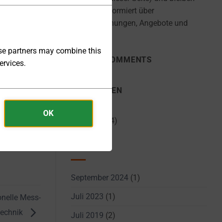
Sie stets informiert über
Neuerscheinungen, Angebote und
Updates.
ese partners may combine this
RECENT COMMENTS
ervices.
KATEGORIEN
OK
Allgemein
(4)
ARCHIV
September 2024
(1)
Juli 2023
(1)
onelle Mess-
technik
Juli 2019
(2)