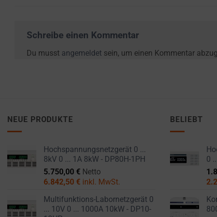
websites
ANALYTICS
PURPOSES
to
(E.G.,
remember
Schreibe einen Kommentar
GOOGLE
your
ANALYTICS).
preferences,
Du musst
angemeldet
sein, um einen Kommentar abzu
AD
login
STORAGE
details,
or
MANAGES
actions.
WHETHER
ADVERTISING-
There
NEUE PRODUKTE
BELIEBT
RELATED
are
DATA (LIKE
different
TARGETING
Hochspannungsnetzgerät 0 ...
Hoc
types,
AND
8kV 0 ... 1A 8kW - DP80H-1PH
0 
including
TRACKING
5.750,00
€
Netto
1.
COOKIES)
session
6.842,50
€
inkl. MwSt.
2.
CAN BE
cookies
STORED AND
(temporary)
Multifunktions-Labornetzgerät 0
Kom
PROCESSED
... 10V 0 ... 1000A 10kW - DP10-
80
and
FOR AD