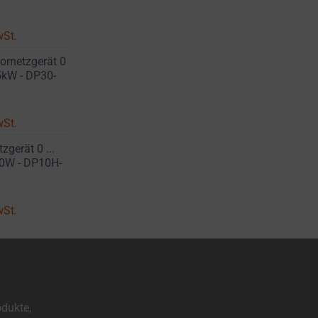
wSt.
ornetzgerät 0
15kW - DP30-
wSt.
gerät 0 ...
00W - DP10H-
wSt.
odukte,