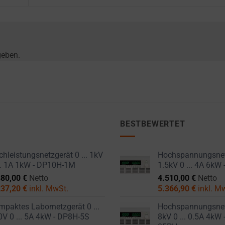
geben.
BESTBEWERTET
hleistungsnetzgerät 0 ... 1kV
Hochspannungsnetz
... 1A 1kW - DP10H-1M
1.5kV 0 ... 4A 6kW
880,00
€
Netto
4.510,00
€
Netto
237,20
€
inkl. MwSt.
5.366,90
€
inkl. M
paktes Labornetzgerät 0 ...
Hochspannungsnetz
0V 0 ... 5A 4kW - DP8H-5S
8kV 0 ... 0.5A 4kW