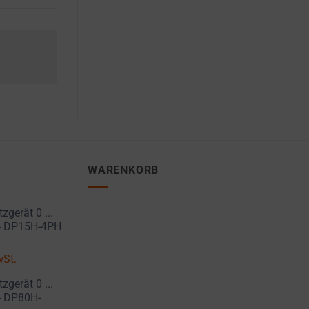
WARENKORB
gerät 0 ...
 - DP15H-4PH
wSt.
gerät 0 ...
 - DP80H-