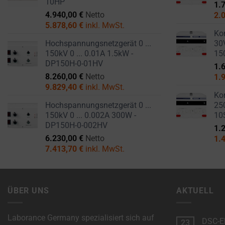
10HP
1.
persistent
SERVICES.
4.940,00
€
Netto
2.
cookies
5.878,60
€
inkl. MwSt.
AD
(long-
Kom
PERSONALIZATION
term).
Hochspannungsnetzgerät 0 ...
30V
150kV 0 ... 0.01A 1.5kW -
15
DETERMINES IF
They
DP150H-0-01HV
PERSONALIZED
1.
help
ADS CAN BE
8.260,00
€
Netto
1.
personalize
SHOWN BASED
9.829,40
€
inkl. MwSt.
your
Kom
ON USER
Hochspannungsnetzgerät 0 ...
250
browsing
BEHAVIOR AND
150kV 0 ... 0.002A 300W -
10
PREFERENCES,
experience
DP150H-0-002HV
1.
USING STORED
but
6.230,00
€
Netto
1.
DATA FOR
can
7.413,70
€
inkl. MwSt.
TARGETING.
also
AD
track
USER
your
DATA
ÜBER UNS
AKTUELL
online
CONTROLS THE
behavior.
STORAGE OF
Laborance Germany spezialisiert sich auf
DSC-El
23