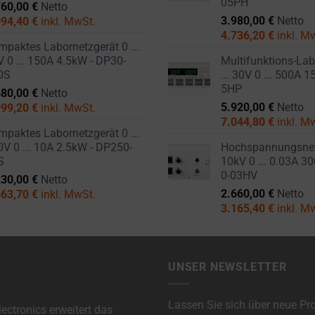
05PH
760,00
€
Netto
3.980,00
€
Netto
094,40
€
inkl. MwSt.
4.736,20
€
inkl. M
paktes Labornetzgerät 0 ...
 0 ... 150A 4.5kW - DP30-
Multifunktions-Lab
0S
... 30V 0 ... 500A 
5HP
680,00
€
Netto
5.920,00
€
Netto
999,20
€
inkl. MwSt.
7.044,80
€
inkl. M
paktes Labornetzgerät 0 ...
V 0 ... 10A 2.5kW - DP250-
Hochspannungsnetz
S
10kV 0 ... 0.03A 3
0-03HV
230,00
€
Netto
2.660,00
€
Netto
463,70
€
inkl. MwSt.
3.165,40
€
inkl. M
UNSER NEWSLETTER
Lassen Sie sich über neue Pr
ectronics erweitert das