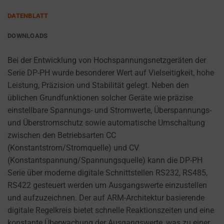
PURPOSES
to
(E.G.,
remember
DATENBLATT
GOOGLE
your
ANALYTICS).
DOWNLOADS
preferences,
AD
login
Bei der Entwicklung von Hochspannungsnetzgeräten der
STORAGE
details,
Serie DP-PH wurde besonderer Wert auf Vielseitigkeit, hohe
or
MANAGES
Leistung, Präzision und Stabilität gelegt. Neben den
actions.
WHETHER
üblichen Grundfunktionen solcher Geräte wie präzise
ADVERTISING-
There
einstellbare Spannungs- und Stromwerte, Überspannungs-
RELATED
are
und Überstromschutz sowie automatische Umschaltung
DATA (LIKE
different
TARGETING
zwischen den Betriebsarten CC
types,
AND
(Konstantstrom/Stromquelle) und CV
including
TRACKING
(Konstantspannung/Spannungsquelle) kann die DP-PH
COOKIES)
session
Serie über moderne digitale Schnittstellen RS232, RS485,
CAN BE
cookies
RS422 gesteuert werden um Ausgangswerte einzustellen
STORED AND
(temporary)
PROCESSED
und aufzuzeichnen. Der auf ARM-Architektur basierende
and
FOR AD
digitale Regelkreis bietet schnelle Reaktionszeiten und eine
persistent
SERVICES.
konstante Überwachung der Ausgangswerte, was zu einer