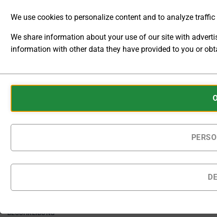
Auf Bestellung gefertigte Produkte
werden innerhalb von 25 - 30
We use cookies to personalize content and to analyze traffic t
Kalendertagen nach Bestellung
geliefert.
We share information about your use of our site with advert
Hochspannungsnetzgerät 0 ... 8kV 0 ...
information with other data they have provided to you or obta
IN DEN WARENKORB
ANALYTIC
STORAGE
Cookies
Zur Wunschliste hinzufügen
CONTROLS
are
WHETHER
Artikelnummer:
DP80H-0075PH
small
DATA
data
Kategorie:
DC Labornetzgeräte
RELATED TO
(Gleichspannungs- und Gleichstromquellen)
files
PERSO
WEBSITE
stored
USAGE AND
USER
on
BEHAVIOR
your
D
CAN BE
device
STORED
by
FOR
websites
ANALYTICS
BESCHREIBUNG