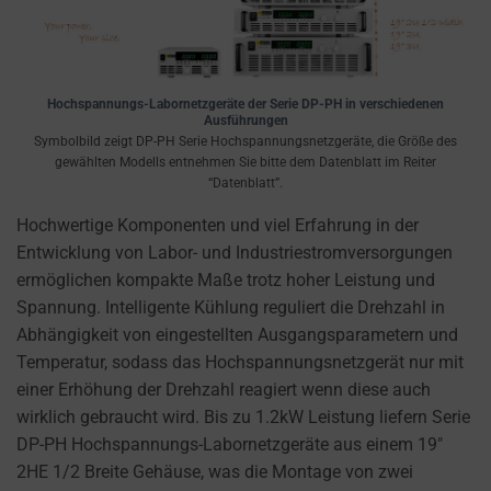
the
THE PRACTICE
GDPR
OF SAFELY
STORING
require
SENSITIVE DATA
websites
USING
Hochspannungs-Labornetzgeräte der Serie DP-PH in verschiedenen
to
Ausführungen
ENCRYPTION
ask
Symbolbild zeigt DP-PH Serie Hochspannungsnetzgeräte, die Größe des
OR SECURE
gewählten Modells entnehmen Sie bitte dem Datenblatt im Reiter
for
METHODS TO
“Datenblatt”.
PREVENT
explicit
UNAUTHORIZED
consent
Hochwertige Komponenten und viel Erfahrung in der
ACCESS OR
through
Entwicklung von Labor- und Industriestromversorgungen
THEFT.
cookie
ermöglichen kompakte Maße trotz hoher Leistung und
banners,
Spannung. Intelligente Kühlung reguliert die Drehzahl in
allowing
Abhängigkeit von eingestellten Ausgangsparametern und
users
Temperatur, sodass das Hochspannungsnetzgerät nur mit
to
einer Erhöhung der Drehzahl reagiert wenn diese auch
accept
wirklich gebraucht wird. Bis zu 1.2kW Leistung liefern Serie
or
DP-PH Hochspannungs-Labornetzgeräte aus einem 19″
reject
2HE 1/2 Breite Gehäuse, was die Montage von zwei