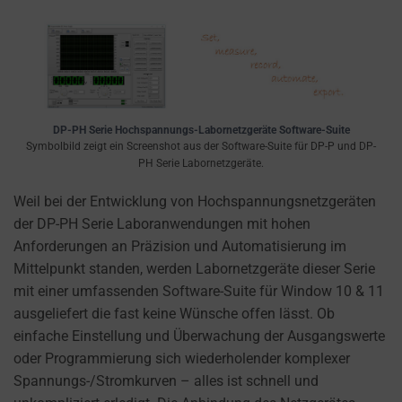
settings,
which
lets
you
manage
or
DP-PH Serie Hochspannungs-Labornetzgeräte Software-Suite
delete
Symbolbild zeigt ein Screenshot aus der Software-Suite für DP-P und DP-
stored
PH Serie Labornetzgeräte.
cookies
Weil bei der Entwicklung von Hochspannungsnetzgeräten
whenever
der DP-PH Serie Laboranwendungen mit hohen
you
Anforderungen an Präzision und Automatisierung im
choose.
Mittelpunkt standen, werden Labornetzgeräte dieser Serie
For
mit einer umfassenden Software-Suite für Window 10 & 11
more
ausgeliefert die fast keine Wünsche offen lässt. Ob
details
einfache Einstellung und Überwachung der Ausgangswerte
on
oder Programmierung sich wiederholender komplexer
how
Spannungs-/Stromkurven – alles ist schnell und