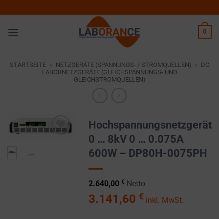
Zum
Inhalt
springen
0
STARTSEITE
»
NETZGERÄTE (SPANNUNGS- / STROMQUELLEN)
»
DC
LABORNETZGERÄTE (GLEICHSPANNUNGS- UND
GLEICHSTROMQUELLEN)
Hochspannungsnetzgerät
0 … 8kV 0 … 0.075A
Zur
600W – DP80H-0075PH
Wunschliste
hinzufügen
€
2.640,00
Netto
€
3.141,60
inkl. MwSt.