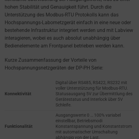
cookies
hohen Stabilität und Genauigkeit führt. Durch die
AD
(long-
PERSONALIZATION
Unterstützung des Modbus-RTU Protokolls kann das
term).
Hochspannungs-Labornetzgerät einfach in eine neue oder
DETERMINES IF
They
bestehende Infrastruktur integriert werden und mit Labview
PERSONALIZED
help
interagieren, wobei es auch absolut unabhängig über
ADS CAN BE
personalize
SHOWN BASED
Bedienelemente am Frontpanel betrieben werden kann.
your
ON USER
browsing
BEHAVIOR AND
Kurze Zusammenfassung der Vorteile von
PREFERENCES,
experience
Hochspannungsnetzgeräten der DP-PH Serie:
USING STORED
but
DATA FOR
can
Digital über RS485, RS422, RS232 mit
TARGETING.
also
voller Unterstützung für Modbus-RTU.
Konnektivität
Statusausgang 5V zur Übermittlung des
AD
track
Gerätestatus und Interlock über 5V
USER
your
Schleife.
DATA
online
Ausgangswerte 0 … 100% variabel
CONTROLS THE
behavior.
einstellbar, Betriebsmodi
STORAGE OF
Funktionalität
Konstantspannung und Konstantstrom
USER-SPECIFIC
Consent
mit automatischer Umschaltung
DATA FOR AD
abhängig von der Last.