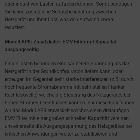
how
oder induktiven Lasten auftreten können. Somit benötigen
you
Sie keine zusätzliche Schutzbeschaltung zwischen
can
Netzgerät und Ihrer Last, was den Aufwand enorm
manage
reduziert.
your
preferences.
Modell AP8: Zusätzlicher EMV Filter mit Kapazität
ausgangsseitig
Einige lasten benötigen eine sauberere Spannung als das
Netzgerät in der Grundkonfiguration liefern kann, oder
erzeugen im Gegenteil sehr starke Interferenzen (z.B. durch
hochfrequente Stromabnahme mit sehr steilen Flanken –
Rechteckwelle) welche die Steuerung des Netzgerätes bei
hohen Strömen beeinflussen können. Für diese Fälle haben
wir das Modul AP8 entwickelt welches einen dreistufigen
EMV Filter mit einer großen schnellen Kapazität vereinen
um einerseits die Ausgangsspannung des Netzgerätes bei
kritischen Anwendungen weiter zu stabilisieren und