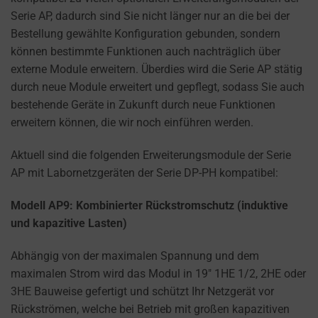
the
Serie AP, dadurch sind Sie nicht länger nur an die bei der
types
Bestellung gewählte Konfiguration gebunden, sondern
of
können bestimmte Funktionen auch nachträglich über
cookies
externe Module erweitern. Überdies wird die Serie AP stätig
used,
durch neue Module erweitert und gepflegt, sodass Sie auch
data
bestehende Geräte in Zukunft durch neue Funktionen
collected,
erweitern können, die wir noch einführen werden.
and
how
Aktuell sind die folgenden Erweiterungsmodule der Serie
your
AP mit Labornetzgeräten der Serie DP-PH kompatibel:
information
is
Modell AP9: Kombinierter Rückstromschutz (induktive
stored
und kapazitive Lasten)
or
shared.
Abhängig von der maximalen Spannung und dem
It
maximalen Strom wird das Modul in 19″ 1HE 1/2, 2HE oder
also
3HE Bauweise gefertigt und schützt Ihr Netzgerät vor
explains
Rückströmen, welche bei Betrieb mit großen kapazitiven