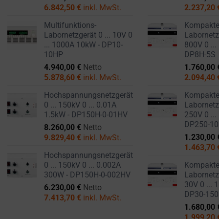
6.842,50
€
inkl. MwSt.
2.237,20
Multifunktions-
Kompakt
Labornetzgerät 0 ... 10V 0
Labornetzg
... 1000A 10kW - DP10-
800V 0 ...
10HP
DP8H-5S
4.940,00
€
Netto
1.760,00
5.878,60
€
inkl. MwSt.
2.094,40
Hochspannungsnetzgerät
Kompakt
0 ... 150kV 0 ... 0.01A
Labornetzg
1.5kW - DP150H-0-01HV
250V 0 ...
DP250-1
8.260,00
€
Netto
1.230,00
9.829,40
€
inkl. MwSt.
1.463,70
Hochspannungsnetzgerät
0 ... 150kV 0 ... 0.002A
Kompakt
300W - DP150H-0-002HV
Labornetzg
30V 0 ... 
6.230,00
€
Netto
DP30-15
7.413,70
€
inkl. MwSt.
1.680,00
1.999,20