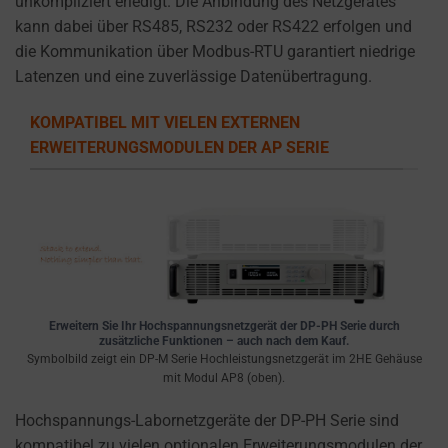
a
unkompliziert erledigt. Die Anbindung des Netzgerätes
website
kann dabei über RS485, RS232 oder RS422 erfolgen und
uses
die Kommunikation über Modbus-RTU garantiert niedrige
cookies
Latenzen und eine zuverlässige Datenübertragung.
and
KOMPATIBEL MIT VIELEN EXTERNEN
collects
ERWEITERUNGSMODULEN DER AP SERIE
data,
you
can
refer
to
the
website’s
privacy
Erweitern Sie Ihr Hochspannungsnetzgerät der DP-PH Serie durch
zusätzliche Funktionen – auch nach dem Kauf.
policy.
Symbolbild zeigt ein DP-M Serie Hochleistungsnetzgerät im 2HE Gehäuse
This
mit Modul AP8 (oben).
document
Hochspannungs-Labornetzgeräte der DP-PH Serie sind
outlines
kompatibel zu vielen optionalen Erweiterungsmodulen der