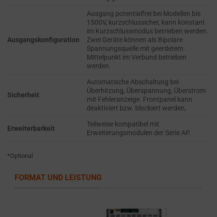
refers
TRACKING,
to
Ausgang potentialfrei bei Modellen bis
PROFILING, AND
1500V, kurzschlussicher, kann konstant
the
MEASURING AD
im Kurzschlussmodus betrieben werden.
permission
EFFECTIVENESS.
Ausgangskonfiguration
Zwei Geräte können als Bipolare
Spannungsquelle mit geerdetem
websites
Mittelpunkt im Verbund betrieben
PERSONALIZATIONS
must
werden.
obtain
Automatische Abschaltung bei
REGULATES
from
Überhitzung, Überspannung, Überstrom
WHETHER DATA USED
Sicherheit
users
mit Fehleranzeige. Frontpanel kann
TO PROVIDE
deaktiviert bzw. blockiert werden,
before
PERSONALIZED USER
using
Teilweise kompatibel mit
EXPERIENCES (LIKE
Erweiterbarkeit
Erweiterungsmodulen der Serie AP.
cookies
CONTENT
RECOMMENDATIONS)
that
CAN BE STORED.
*Optional
collect
personal
FORMAT UND LEISTUNG
SECURITY
data.
Laws
SECURITY
like
STORAGE IS