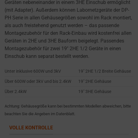
cookies
Geräten nebeneinander in einem 3HE Einschub ermöglicht
and
(mit Adapter). Außerdem können Labornetzgeräte der DP-
control
PH Serie in allen Gehäusegrößen sowohl im Rack montiert,
their
als auch freistehend genutzt werden – das passende
privacy.
Montagezubehör für den Rack-Einbau wird kostenfrei allen
You
Geräten in 2HE und 3HE Bauform beigelegt. Passendes
can
Montagezubehör für zwei 19″ 2HE 1/2 Geräte in einen
also
Einschub kann separat bestellt werden.
withdraw
consent
Unter inklusive 600W und 3kV
19″ 2HE 1/2 Breite Gehäuse
at
Über 600W oder 3kV und bis 2.4kW
19″ 2HE Gehäuse
any
Über 2.4kW
19″ 3HE Gehäuse
time,
typically
Achtung: Gehäusegröße kann bei bestimmten Modellen abweichen, bitte
through
beachten Sie die Angeben im Datenblatt.
the
website’s
VOLLE KONTROLLE
privacy