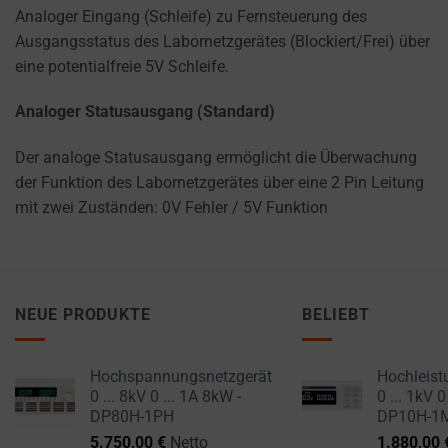
Analoger Eingang (Schleife) zu Fernsteuerung des
Ausgangsstatus des Labornetzgerätes (Blockiert/Frei) über
eine potentialfreie 5V Schleife.
Analoger Statusausgang (Standard)
Der analoge Statusausgang ermöglicht die Überwachung
der Funktion des Labornetzgerätes über eine 2 Pin Leitung
mit zwei Zuständen: 0V Fehler / 5V Funktion
NEUE PRODUKTE
BELIEBT
Hochspannungsnetzgerät
Hochleist
0 ... 8kV 0 ... 1A 8kW -
0 ... 1kV 0
DP80H-1PH
DP10H-1
5.750,00
€
Netto
1.880,00