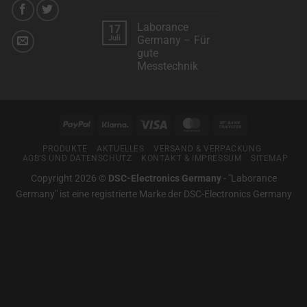
Metoree
Keine
–
Kommentare
Das
Laborance
17
zu
Suchportal
Wir
Juli
Germany – Für
für
arbeiten
professionelle
gute
mit
Mess-
“Klarna”
Messtechnik
und
für
Prüftechnik
Sie
Keine
zusammen.
Kommentare
zu
Laborance
Germany
PayPal
Klarna
Visa
MasterCard
Bank
–
Für
Transfer
gute
PRODUKTE
AKTUELLES
VERSAND & VERPACKUNG
Messtechnik
AGB’S UND DATENSCHUTZ
KONTAKT & IMPRESSUM
SITEMAP
Copyright 2026 ©
DSC-Electronics Germany
-
"Laborance
Germany" ist eine registrierte Marke der DSC-Electronics Germany