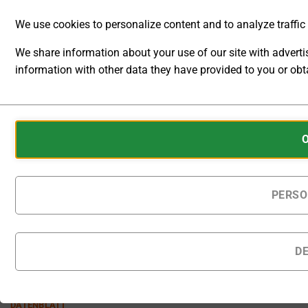
Kalendertagen nach Bestellung
geliefert.
We use cookies to personalize content and to analyze traffic t
Hochspannungsnetzgerät 0 ... 10kV 0 ..
We share information about your use of our site with advert
information with other data they have provided to you or obta
IN DEN WARENKORB
ANALYTIC
Zur Wunschliste hinzufügen
STORAGE
Cookies
Artikelnummer:
DP100H-006PH
CONTROLS
are
Kategorie:
DC Labornetzgeräte
WHETHER
small
(Gleichspannungs- und Gleichstromquellen)
DATA
data
RELATED TO
files
PERSO
WEBSITE
stored
USAGE AND
USER
on
BEHAVIOR
your
D
CAN BE
device
STORED
by
BESCHREIBUNG
FOR
websites
ANALYTICS
DATENBLATT