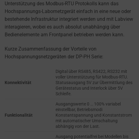
cookies
Unterstützung des Modbus-RTU Protokolls kann das
AD
(long-
Hochspannungs-Labornetzgerät einfach in eine neue oder
PERSONALIZATION
term).
bestehende Infrastruktur integriert werden und mit Labview
DETERMINES IF
They
interagieren, wobei es auch absolut unabhängig über
PERSONALIZED
help
Bedienelemente am Frontpanel betrieben werden kann.
ADS CAN BE
personalize
SHOWN BASED
Kurze Zusammenfassung der Vorteile von
your
ON USER
Hochspannungsnetzgeräten der DP-PH Serie:
browsing
BEHAVIOR AND
PREFERENCES,
experience
USING STORED
Digital über RS485, RS422, RS232 mit
but
voller Unterstützung für Modbus-RTU.
DATA FOR
can
Konnektivität
Statusausgang 5V zur Übermittlung des
TARGETING.
also
Gerätestatus und Interlock über 5V
Schleife.
AD
track
USER
your
Ausgangswerte 0 … 100% variabel
DATA
einstellbar, Betriebsmodi
online
Funktionalität
Konstantspannung und Konstantstrom
CONTROLS THE
behavior.
mit automatischer Umschaltung
STORAGE OF
abhängig von der Last.
USER-SPECIFIC
Consent
Ausgang potentialfrei bei Modellen bis
DATA FOR AD