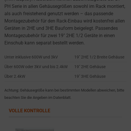
cookies
PH Serie in allen Gehäusegrößen sowohl im Rack montiert,
and
als auch freistehend genutzt werden – das passende
control
Montagezubehör für den Rack-Einbau wird kostenfrei allen
their
Geräten in 2HE und 3HE Bauform beigelegt. Passendes
privacy.
Montagezubehör für zwei 19″ 2HE 1/2 Geräte in einen
You
Einschub kann separat bestellt werden.
can
also
Unter inklusive 600W und 3kV
19″ 2HE 1/2 Breite Gehäuse
withdraw
Über 600W oder 3kV und bis 2.4kW
19″ 2HE Gehäuse
consent
at
Über 2.4kW
19″ 3HE Gehäuse
any
time,
Achtung: Gehäusegröße kann bei bestimmten Modellen abweichen, bitte
typically
beachten Sie die Angeben im Datenblatt.
through
VOLLE KONTROLLE
the
website’s
privacy