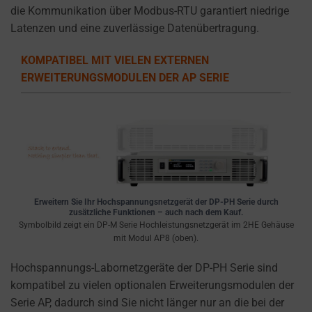
a
die Kommunikation über Modbus-RTU garantiert niedrige
website
Latenzen und eine zuverlässige Datenübertragung.
uses
cookies
KOMPATIBEL MIT VIELEN EXTERNEN
and
ERWEITERUNGSMODULEN DER AP SERIE
collects
data,
you
can
refer
to
the
Erweitern Sie Ihr Hochspannungsnetzgerät der DP-PH Serie durch
website’s
zusätzliche Funktionen – auch nach dem Kauf.
Symbolbild zeigt ein DP-M Serie Hochleistungsnetzgerät im 2HE Gehäuse
privacy
mit Modul AP8 (oben).
policy.
This
Hochspannungs-Labornetzgeräte der DP-PH Serie sind
document
kompatibel zu vielen optionalen Erweiterungsmodulen der
outlines
Serie AP, dadurch sind Sie nicht länger nur an die bei der