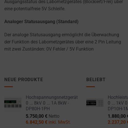
Ausgangsstatus des Labornetzgerätes (Blockiert/Frei) über
eine potentialfreie 5V Schleife.
Analoger Statusausgang (Standard)
Der analoge Statusausgang ermöglicht die Überwachung
der Funktion des Labornetzgerätes über eine 2 Pin Leitung
mit zwei Zuständen: 0V Fehler / 5V Funktion
NEUE PRODUKTE
BELIEBT
Hochspannungsnetzgerät
Hochleist
0 ... 8kV 0 ... 1A 8kW -
0 ... 1kV 0
DP80H-1PH
DP10H-1
5.750,00
€
Netto
1.880,00
6.842,50
€
inkl. MwSt.
2.237,20