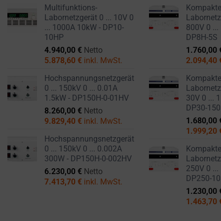
Multifunktions-
Kompakt
Labornetzgerät 0 ... 10V 0
Labornetzg
... 1000A 10kW - DP10-
800V 0 ...
10HP
DP8H-5S
4.940,00
€
Netto
1.760,00
5.878,60
€
inkl. MwSt.
2.094,40
Hochspannungsnetzgerät
Kompakt
0 ... 150kV 0 ... 0.01A
Labornetzg
1.5kW - DP150H-0-01HV
30V 0 ... 
DP30-15
8.260,00
€
Netto
1.680,00
9.829,40
€
inkl. MwSt.
1.999,20
Hochspannungsnetzgerät
0 ... 150kV 0 ... 0.002A
Kompakt
300W - DP150H-0-002HV
Labornetzg
250V 0 ...
6.230,00
€
Netto
DP250-1
7.413,70
€
inkl. MwSt.
1.230,00
1.463,70