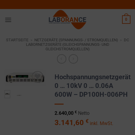
Zum
Inhalt
springen
0
STARTSEITE
»
NETZGERÄTE (SPANNUNGS- / STROMQUELLEN)
»
DC
LABORNETZGERÄTE (GLEICHSPANNUNGS- UND
GLEICHSTROMQUELLEN)
Hochspannungsnetzgerät
0 … 10kV 0 … 0.06A
Zur
600W – DP100H-006PH
Wunschliste
hinzufügen
€
2.640,00
Netto
€
3.141,60
inkl. MwSt.