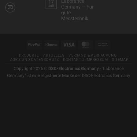
Laborance
17
zu
Suchportal
Wir
Juli
Germany – Für
für
arbeiten
professionelle
gute
mit
Mess-
“Klarna”
Messtechnik
und
für
Prüftechnik
Sie
Keine
zusammen.
Kommentare
zu
Laborance
Germany
PayPal
Klarna
Visa
MasterCard
Bank
–
Für
Transfer
gute
PRODUKTE
AKTUELLES
VERSAND & VERPACKUNG
Messtechnik
AGB’S UND DATENSCHUTZ
KONTAKT & IMPRESSUM
SITEMAP
Copyright 2026 ©
DSC-Electronics Germany
-
"Laborance
Germany" ist eine registrierte Marke der DSC-Electronics Germany