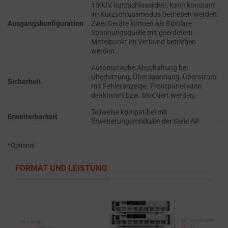
refers
1500V, kurzschlussicher, kann konstant
TRACKING,
to
im Kurzschlussmodus betrieben werden.
PROFILING, AND
Ausgangskonfiguration
Zwei Geräte können als Bipolare
the
MEASURING AD
Spannungsquelle mit geerdetem
permission
EFFECTIVENESS.
Mittelpunkt im Verbund betrieben
werden.
websites
PERSONALIZATIONS
must
Automatische Abschaltung bei
obtain
Überhitzung, Überspannung, Überstrom
Sicherheit
mit Fehleranzeige. Frontpanel kann
REGULATES
from
deaktiviert bzw. blockiert werden,
WHETHER DATA USED
users
TO PROVIDE
Teilweise kompatibel mit
before
Erweiterbarkeit
PERSONALIZED USER
Erweiterungsmodulen der Serie AP.
using
EXPERIENCES (LIKE
cookies
CONTENT
*Optional
RECOMMENDATIONS)
that
CAN BE STORED.
collect
FORMAT UND LEISTUNG
personal
SECURITY
data.
Laws
SECURITY
like
STORAGE IS