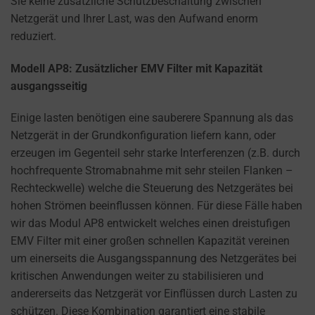
Sie keine zusätzliche Schutzbeschaltung zwischen
how
Netzgerät und Ihrer Last, was den Aufwand enorm
you
reduziert.
can
manage
Modell AP8: Zusätzlicher EMV Filter mit Kapazität
your
ausgangsseitig
preferences.
Einige lasten benötigen eine sauberere Spannung als das
Netzgerät in der Grundkonfiguration liefern kann, oder
erzeugen im Gegenteil sehr starke Interferenzen (z.B. durch
hochfrequente Stromabnahme mit sehr steilen Flanken –
Rechteckwelle) welche die Steuerung des Netzgerätes bei
hohen Strömen beeinflussen können. Für diese Fälle haben
wir das Modul AP8 entwickelt welches einen dreistufigen
EMV Filter mit einer großen schnellen Kapazität vereinen
um einerseits die Ausgangsspannung des Netzgerätes bei
kritischen Anwendungen weiter zu stabilisieren und
andererseits das Netzgerät vor Einflüssen durch Lasten zu
schützen. Diese Kombination garantiert eine stabile