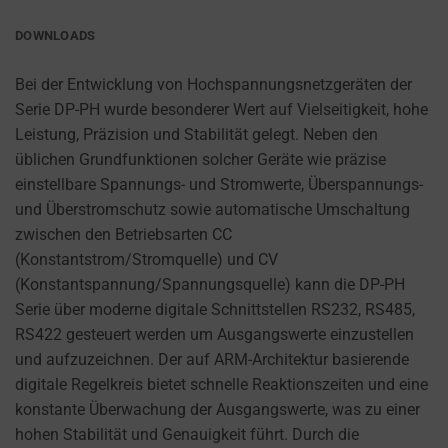
PURPOSES
to
(E.G.,
remember
DOWNLOADS
GOOGLE
your
ANALYTICS).
preferences,
Bei der Entwicklung von Hochspannungsnetzgeräten der
AD
login
Serie DP-PH wurde besonderer Wert auf Vielseitigkeit, hohe
STORAGE
details,
Leistung, Präzision und Stabilität gelegt. Neben den
or
üblichen Grundfunktionen solcher Geräte wie präzise
MANAGES
actions.
einstellbare Spannungs- und Stromwerte, Überspannungs-
WHETHER
ADVERTISING-
There
und Überstromschutz sowie automatische Umschaltung
RELATED
are
zwischen den Betriebsarten CC
DATA (LIKE
different
(Konstantstrom/Stromquelle) und CV
TARGETING
types,
(Konstantspannung/Spannungsquelle) kann die DP-PH
AND
including
Serie über moderne digitale Schnittstellen RS232, RS485,
TRACKING
COOKIES)
session
RS422 gesteuert werden um Ausgangswerte einzustellen
CAN BE
cookies
und aufzuzeichnen. Der auf ARM-Architektur basierende
STORED AND
(temporary)
digitale Regelkreis bietet schnelle Reaktionszeiten und eine
PROCESSED
and
konstante Überwachung der Ausgangswerte, was zu einer
FOR AD
persistent
hohen Stabilität und Genauigkeit führt. Durch die
SERVICES.