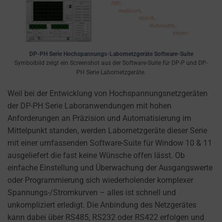
settings,
which
lets
you
manage
DP-PH Serie Hochspannungs-Labornetzgeräte Software-Suite
Symbolbild zeigt ein Screenshot aus der Software-Suite für DP-P und DP-
or
PH Serie Labornetzgeräte.
delete
stored
Weil bei der Entwicklung von Hochspannungsnetzgeräten
cookies
der DP-PH Serie Laboranwendungen mit hohen
whenever
Anforderungen an Präzision und Automatisierung im
you
Mittelpunkt standen, werden Labornetzgeräte dieser Serie
choose.
mit einer umfassenden Software-Suite für Window 10 & 11
ausgeliefert die fast keine Wünsche offen lässt. Ob
For
einfache Einstellung und Überwachung der Ausgangswerte
more
oder Programmierung sich wiederholender komplexer
details
Spannungs-/Stromkurven – alles ist schnell und
on
unkompliziert erledigt. Die Anbindung des Netzgerätes
how
kann dabei über RS485, RS232 oder RS422 erfolgen und