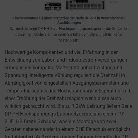
the
THE PRACTICE
GDPR
OF SAFELY
STORING
require
Hochspannungs-Labornetzgeräte der Serie DP-PH in verschiedenen
SENSITIVE DATA
Ausführungen
websites
USING
Symbolbild zeigt DP-PH Serie Hochspannungsnetzgeräte, die Größe des
to
gewählten Modells entnehmen Sie bitte dem Datenblatt im Reiter
ENCRYPTION
ask
“Datenblatt”.
OR SECURE
for
METHODS TO
Hochwertige Komponenten und viel Erfahrung in der
PREVENT
explicit
Entwicklung von Labor- und Industriestromversorgungen
UNAUTHORIZED
consent
ermöglichen kompakte Maße trotz hoher Leistung und
ACCESS OR
through
THEFT.
Spannung. Intelligente Kühlung reguliert die Drehzahl in
cookie
Abhängigkeit von eingestellten Ausgangsparametern und
banners,
Temperatur, sodass das Hochspannungsnetzgerät nur mit
allowing
einer Erhöhung der Drehzahl reagiert wenn diese auch
users
wirklich gebraucht wird. Bis zu 1.2kW Leistung liefern Serie
to
DP-PH Hochspannungs-Labornetzgeräte aus einem 19″
accept
2HE 1/2 Breite Gehäuse, was die Montage von zwei
or
Geräten nebeneinander in einem 3HE Einschub ermöglicht
reject
(mit Adapter). Außerdem können Labornetzgeräte der DP-