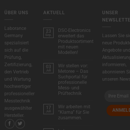
ÜBER UNS
AKTUELL
UNSER
NEWSLETT
Laborance
DSC-Electronics
23
Germany
Lassen Sie si
Sep.
erweitert das
Produktsortiment
spezialisiert
neue Produkt
mit neuen
sich auf die
Angebote un
Modellen!
Prüfung,
Aktualisierun
Keine
Kommentare
Zertifizierung,
informieren,
Wir stellen vor:
03
zu
DSC-
Juli
Metoree – Das
den Vertrieb
abonnieren S
Electronics
Suchportal für
erweitert
und Wartung
unseren Newsl
das
professionelle
Produktsortiment
hochwertiger
Mess- und
mit
neuen
Prüftechnik
professioneller
Modellen!
Keine
Messtechnik
Kommentare
Wir arbeiten mit
17
zu
ausgewählter
Wir
Juli
“Klarna” für Sie
stellen
Hersteller.
zusammen.
vor:
Metoree
Keine
–
Kommentare
Das