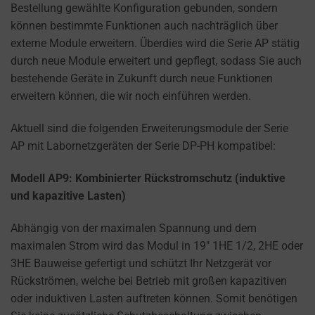
the
Bestellung gewählte Konfiguration gebunden, sondern
types
können bestimmte Funktionen auch nachträglich über
of
externe Module erweitern. Überdies wird die Serie AP stätig
cookies
durch neue Module erweitert und gepflegt, sodass Sie auch
used,
bestehende Geräte in Zukunft durch neue Funktionen
data
erweitern können, die wir noch einführen werden.
collected,
and
Aktuell sind die folgenden Erweiterungsmodule der Serie
how
AP mit Labornetzgeräten der Serie DP-PH kompatibel:
your
information
Modell AP9: Kombinierter Rückstromschutz (induktive
is
und kapazitive Lasten)
stored
Abhängig von der maximalen Spannung und dem
or
maximalen Strom wird das Modul in 19″ 1HE 1/2, 2HE oder
shared.
3HE Bauweise gefertigt und schützt Ihr Netzgerät vor
It
Rückströmen, welche bei Betrieb mit großen kapazitiven
also
oder induktiven Lasten auftreten können. Somit benötigen
explains