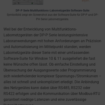
a
website
DP-P Serie Multifunktions-Labornetzgeräte Software-Suite
uses
Symbolbild zeigt ein Screenshot aus der Software-Suite für DP-P und DP-
cookies
PH Serie Labornetzgeräte.
and
Weil bei der Entwicklung von Multifunktions-
collects
Labornetzgeräten der DP-P Serie leistungsintensive
data,
Laboranwendungen mit hohen Anforderungen an Präzision
you
und Automatisierung im Mittelpunkt standen, werden
can
Labornetzgeräte dieser Serie mit einer umfassenden
refer
Software-Suite für Window 10 & 11 ausgeliefert die fast
to
keine Wünsche offen lässt. Ob einfache Einstellung und
the
Überwachung der Ausgangswerte oder Programmierung
website’s
sich wiederholender komplexer Spannungs-/Stromkurven –
privacy
alles ist schnell und unkompliziert erledigt. Die Anbindung
policy.
des Netzgerätes kann dabei über RS485, RS232 oder
This
RS422 erfolgen und die Kommunikation über Modbus-RTU
document
garantiert niedrige Latenzen und eine zuverlässige
outlines