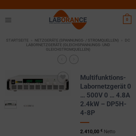
Zum
Inhalt
springen
0
STARTSEITE
»
NETZGERÄTE (SPANNUNGS- / STROMQUELLEN)
»
DC
LABORNETZGERÄTE (GLEICHSPANNUNGS- UND
GLEICHSTROMQUELLEN)
Multifunktions-
Labornetzgerät 0
Zur
… 500V 0 … 4.8A
Wunschliste
hinzufügen
2.4kW – DP5H-
4-8P
€
2.410,00
Netto