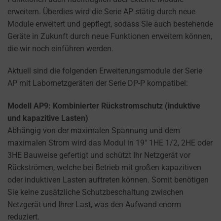
how
erweitern. Überdies wird die Serie AP stätig durch neue
you
Module erweitert und gepflegt, sodass Sie auch bestehende
can
Geräte in Zukunft durch neue Funktionen erweitern können,
manage
die wir noch einführen werden.
your
preferences.
Aktuell sind die folgenden Erweiterungsmodule der Serie
AP mit Labornetzgeräten der Serie DP-P kompatibel:
Modell AP9: Kombinierter Rückstromschutz (induktive
und kapazitive Lasten)
Abhängig von der maximalen Spannung und dem
maximalen Strom wird das Modul in 19″ 1HE 1/2, 2HE oder
3HE Bauweise gefertigt und schützt Ihr Netzgerät vor
Rückströmen, welche bei Betrieb mit großen kapazitiven
oder induktiven Lasten auftreten können. Somit benötigen
Sie keine zusätzliche Schutzbeschaltung zwischen
Netzgerät und Ihrer Last, was den Aufwand enorm
reduziert.