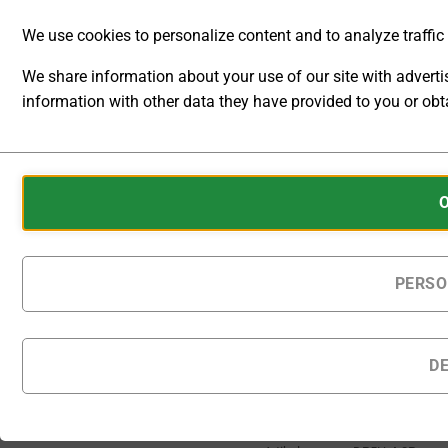
We use cookies to personalize content and to analyze traffic t
[O]
Ausgangskonfiguration
We share information about your use of our site with advert
information with other data they have provided to you or obta
ANALYTIC
Auf Bestellung gefertigte
STORAGE
Produkte werden
Cookies
innerhalb von 25 - 30
CONTROLS
Kalendertagen nach
are
Bestellung geliefert.
WHETHER
small
DATA
data
Multifunktions-Labornetzgerä
RELATED TO
files
PERSO
WEBSITE
stored
USAGE AND
IN DEN
USER
on
WARENKORB
BEHAVIOR
your
D
CAN BE
device
STORED
Zur Wunschliste
by
FOR
hinzufügen
websites
ANALYTICS