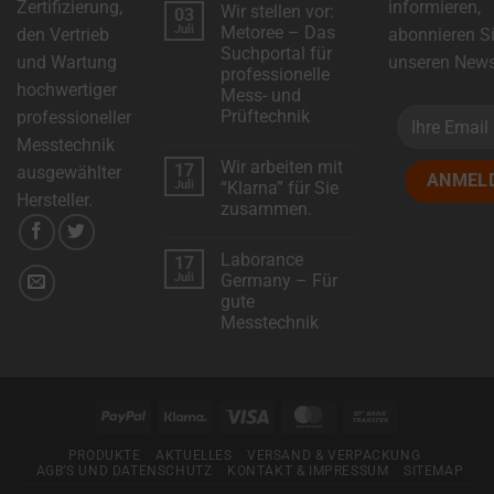
Zertifizierung,
informieren,
Wir stellen vor:
03
zu
DSC-
Juli
Metoree – Das
den Vertrieb
abonnieren S
Electronics
Suchportal für
erweitert
und Wartung
unseren Newsl
das
professionelle
Produktsortiment
hochwertiger
Mess- und
mit
neuen
Prüftechnik
professioneller
Modellen!
Keine
Messtechnik
Kommentare
Wir arbeiten mit
17
zu
ausgewählter
Wir
Juli
“Klarna” für Sie
stellen
Hersteller.
zusammen.
vor:
Metoree
Keine
–
Kommentare
Das
Laborance
17
zu
Suchportal
Wir
Juli
Germany – Für
für
arbeiten
professionelle
gute
mit
Mess-
“Klarna”
Messtechnik
und
für
Prüftechnik
Sie
Keine
zusammen.
Kommentare
zu
Laborance
Germany
PayPal
Klarna
Visa
MasterCard
Bank
–
Für
Transfer
gute
PRODUKTE
AKTUELLES
VERSAND & VERPACKUNG
Messtechnik
AGB’S UND DATENSCHUTZ
KONTAKT & IMPRESSUM
SITEMAP