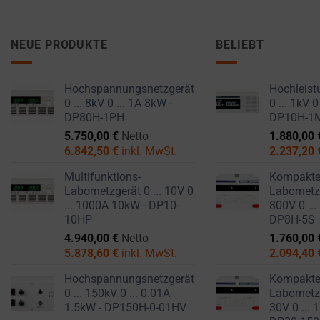
NEUE PRODUKTE
BELIEBT
Hochspannungsnetzgerät
Hochleist
0 ... 8kV 0 ... 1A 8kW -
0 ... 1kV 0
DP80H-1PH
DP10H-1
5.750,00
€
Netto
1.880,00
6.842,50
€
inkl. MwSt.
2.237,20
Multifunktions-
Kompakt
Labornetzgerät 0 ... 10V 0
Labornetzg
... 1000A 10kW - DP10-
800V 0 ...
10HP
DP8H-5S
4.940,00
€
Netto
1.760,00
5.878,60
€
inkl. MwSt.
2.094,40
Hochspannungsnetzgerät
Kompakt
0 ... 150kV 0 ... 0.01A
Labornetzg
1.5kW - DP150H-0-01HV
30V 0 ... 