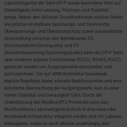
cookies
Labornetzgeräte der Serie DP-P wurde besonderer Wert auf
AD
(long-
Vielseitigkeit, hohe Leistung, Präzision und Stabilität
PERSONALIZATION
term).
gelegt. Neben den üblichen Grundfunktionen solcher Geräte
DETERMINES IF
They
wie präzise einstellbare Spannungs- und Stromwerte,
PERSONALIZED
help
Überspannungs- und Überstromschutz sowie automatische
ADS CAN BE
personalize
Umschaltung zwischen den Betriebsarten CC
SHOWN BASED
your
(Konstantstrom/Stromquelle) und CV
ON USER
browsing
(Konstantspannung/Spannungsquelle) kann die DP-P Serie
BEHAVIOR AND
PREFERENCES,
experience
über moderne digitale Schnittstellen RS232, RS485, RS422
USING STORED
but
gesteuert werden um Ausgangswerte einzustellen und
DATA FOR
can
aufzuzeichnen. Der auf ARM-Architektur basierende
TARGETING.
also
digitale Regelkreis bietet schnelle Reaktionszeiten und eine
AD
track
konstante Überwachung der Ausgangswerte, was zu einer
USER
your
hohen Stabilität und Genauigkeit führt. Durch die
DATA
online
Unterstützung des Modbus-RTU Protokolls kann das
CONTROLS THE
behavior.
Multifunktions-Labornetzgerät einfach in eine neue oder
STORAGE OF
bestehende Infrastruktur integriert werden und mit Labview
USER-SPECIFIC
Consent
interagieren, wobei es auch absolut unabhängig über
DATA FOR AD