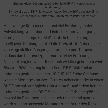
cookies
Multifunktions-Labornetzgeräte der Serie DP-P in verschiedenen
and
Ausführungen
Symbolbild zeigt DP-P Serie Labornetzgeräte, die Größe des gewählten
control
Modells entnehmen Sie bitte dem Datenblatt im Reiter “Datenblatt”.
their
privacy.
Hochwertige Komponenten und viel Erfahrung in der
You
Entwicklung von Labor- und Industriestromversorgungen
can
ermöglichen kompakte Maße trotz hoher Leistung.
also
Intelligente Kühlung reguliert die Drehzahl in Abhängigkeit
withdraw
von eingestellten Ausgangsparametern und Temperatur,
consent
sodass das Labornetzgerät nur mit einer Erhöhung der
at
Drehzahl reagiert wenn diese auch wirklich gebraucht wird.
any
Bis zu 1.2kW Leistung liefern Serie DP-P Multifunktions-
time,
Labornetzgeräte aus einem 19″ 2HE 1/2 Breite Gehäuse,
typically
was die Montage von zwei Geräten nebeneinander in einem
through
3HE Einschub ermöglicht (mit Adapter). Außerdem können
the
Labornetzgeräte der DP-P Serie in allen Gehäusegrößen
website’s
sowohl im Rack montiert, als auch freistehend genutzt
privacy
werden – das passende Montagezubehör für den Rack-