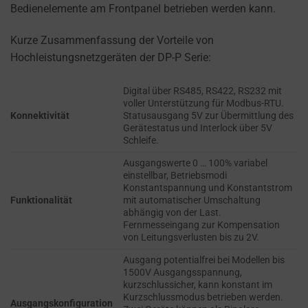
refers
Bedienelemente am Frontpanel betrieben werden kann.
TRACKING,
to
PROFILING, AND
the
Kurze Zusammenfassung der Vorteile von
MEASURING AD
permission
EFFECTIVENESS.
Hochleistungsnetzgeräten der DP-P Serie:
websites
PERSONALIZATIONS
must
Digital über RS485, RS422, RS232 mit
voller Unterstützung für Modbus-RTU.
obtain
Konnektivität
Statusausgang 5V zur Übermittlung des
REGULATES
from
Gerätestatus und Interlock über 5V
WHETHER DATA USED
users
Schleife.
TO PROVIDE
before
PERSONALIZED USER
Ausgangswerte 0 … 100% variabel
using
einstellbar, Betriebsmodi
EXPERIENCES (LIKE
Konstantspannung und Konstantstrom
cookies
CONTENT
Funktionalität
mit automatischer Umschaltung
RECOMMENDATIONS)
that
abhängig von der Last.
CAN BE STORED.
collect
Fernmesseingang zur Kompensation
von Leitungsverlusten bis zu 2V.
personal
SECURITY
data.
Ausgang potentialfrei bei Modellen bis
1500V Ausgangsspannung,
Laws
kurzschlussicher, kann konstant im
SECURITY
like
Kurzschlussmodus betrieben werden.
STORAGE IS
Ausgangskonfiguration