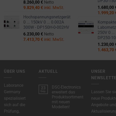
DP30-15
8.260,00
€
Netto
1.680,00
9.829,40
€
inkl. MwSt.
1.999,20
Hochspannungsnetzgerät
0 ... 150kV 0 ... 0.002A
Kompakt
300W - DP150H-0-002HV
Labornetzg
250V 0 ...
6.230,00
€
Netto
DP250-1
7.413,70
€
inkl. MwSt.
1.230,00
1.463,70
ÜBER UNS
AKTUELL
UNSER
NEWSLETT
Laborance
DSC-Electronics
23
Germany
Lassen Sie si
Sep.
erweitert das
Produktsortiment
spezialisiert
neue Produkt
mit neuen
sich auf die
Angebote un
Modellen!
Prüfung,
Aktualisierun
Keine
Kommentare