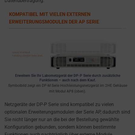
Datenübertragung.
the
types
KOMPATIBEL MIT VIELEN EXTERNEN
of
ERWEITERUNGSMODULEN DER AP SERIE
cookies
used,
data
collected,
and
how
your
information
Erweitern Sie Ihr Labornetzgerät der DP-P Serie durch zusätzliche
Funktionen – auch nach dem Kauf.
is
Symbolbild zeigt ein DP-M Serie Hochleistungsnetzgerät im 2HE Gehäuse
stored
mit Modul AP8 (oben).
or
Netzgeräte der DP-P Serie sind kompatibel zu vielen
shared.
optionalen Erweiterungsmodulen der Serie AP, dadurch sind
It
Sie nicht länger nur an die bei der Bestellung gewählte
also
Konfiguration gebunden, sondern können bestimmte
explains
Funktionen auch nachträglich über externe Module