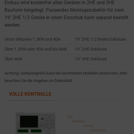
settings,
Einbau wird kostenfrei allen Geräten in 2HE und 3HE
which
Bauform beigelegt. Passendes Montagezubehör für zwei
lets
19″ 2HE 1/2 Geräte in einen Einschub kann separat bestellt
you
werden.
manage
Unter inklusive 1.2kW und 40A
19″ 2HE 1/2 Breite Gehäuse
or
delete
Über 1.2kW oder 40A und bis 6kW
19″ 2HE Gehäuse
stored
Über 6kW
19″ 3HE Gehäuse
cookies
whenever
Achtung: Gehäusegröße kann bei bestimmten Modellen abweichen, bitte
you
beachten Sie die Angeben im Datenblatt.
choose.
VOLLE KONTROLLE
For
more
details
on
how