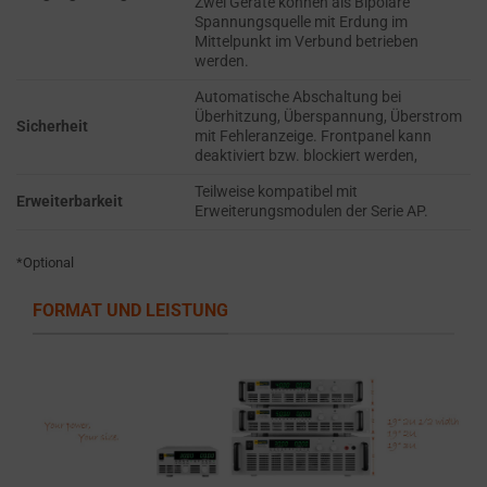
Zwei Geräte können als Bipolare
the
THE PRACTICE
Spannungsquelle mit Erdung im
GDPR
OF SAFELY
Mittelpunkt im Verbund betrieben
STORING
require
werden.
SENSITIVE DATA
websites
Automatische Abschaltung bei
USING
to
Überhitzung, Überspannung, Überstrom
ENCRYPTION
Sicherheit
mit Fehleranzeige. Frontpanel kann
ask
OR SECURE
deaktiviert bzw. blockiert werden,
for
METHODS TO
Teilweise kompatibel mit
PREVENT
explicit
Erweiterbarkeit
Erweiterungsmodulen der Serie AP.
UNAUTHORIZED
consent
ACCESS OR
through
THEFT.
*Optional
cookie
banners,
FORMAT UND LEISTUNG
allowing
users
to
accept
or
reject