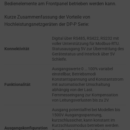
refers
Bedienelemente am Frontpanel betrieben werden kann.
TRACKING,
to
PROFILING, AND
the
Kurze Zusammenfassung der Vorteile von
MEASURING AD
permission
EFFECTIVENESS.
Hochleistungsnetzgeräten der DP-P Serie:
websites
PERSONALIZATIONS
must
Digital über RS485, RS422, RS232 mit
voller Unterstützung für Modbus-RTU.
obtain
Konnektivität
Statusausgang 5V zur Übermittlung des
REGULATES
from
Gerätestatus und Interlock über 5V
WHETHER DATA USED
users
Schleife.
TO PROVIDE
before
PERSONALIZED USER
Ausgangswerte 0 … 100% variabel
using
einstellbar, Betriebsmodi
EXPERIENCES (LIKE
Konstantspannung und Konstantstrom
cookies
CONTENT
Funktionalität
mit automatischer Umschaltung
RECOMMENDATIONS)
that
abhängig von der Last.
CAN BE STORED.
collect
Fernmesseingang zur Kompensation
von Leitungsverlusten bis zu 2V.
personal
SECURITY
data.
Ausgang potentialfrei bei Modellen bis
1500V Ausgangsspannung,
Laws
kurzschlussicher, kann konstant im
SECURITY
like
Kurzschlussmodus betrieben werden.
STORAGE IS
Ausgangskonfiguration