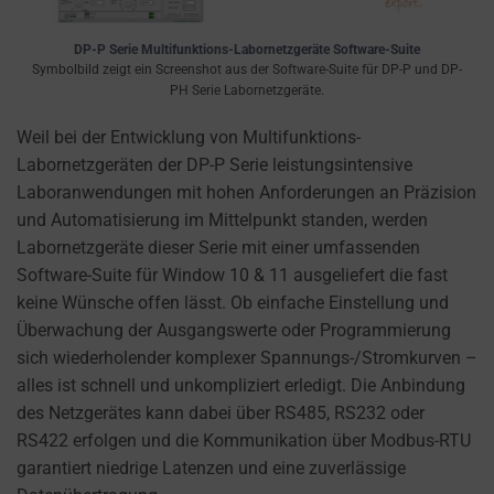
a
website
DP-P Serie Multifunktions-Labornetzgeräte Software-Suite
uses
Symbolbild zeigt ein Screenshot aus der Software-Suite für DP-P und DP-
cookies
PH Serie Labornetzgeräte.
and
Weil bei der Entwicklung von Multifunktions-
collects
Labornetzgeräten der DP-P Serie leistungsintensive
data,
Laboranwendungen mit hohen Anforderungen an Präzision
you
und Automatisierung im Mittelpunkt standen, werden
can
Labornetzgeräte dieser Serie mit einer umfassenden
refer
Software-Suite für Window 10 & 11 ausgeliefert die fast
to
keine Wünsche offen lässt. Ob einfache Einstellung und
the
Überwachung der Ausgangswerte oder Programmierung
website’s
sich wiederholender komplexer Spannungs-/Stromkurven –
privacy
alles ist schnell und unkompliziert erledigt. Die Anbindung
policy.
des Netzgerätes kann dabei über RS485, RS232 oder
This
RS422 erfolgen und die Kommunikation über Modbus-RTU
document
garantiert niedrige Latenzen und eine zuverlässige
outlines