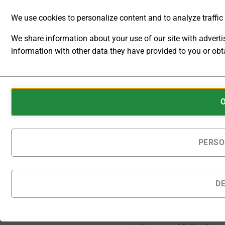
We use cookies to personalize content and to analyze traffic t
[O]
Ausgangskonfiguration
We share information about your use of our site with advert
information with other data they have provided to you or obta
ANALYTIC
Auf Bestellung gefertigte
STORAGE
Produkte werden
Cookies
innerhalb von 25 - 30
CONTROLS
Kalendertagen nach
are
Bestellung geliefert.
WHETHER
small
DATA
data
Multifunktions-Labornetzgerä
RELATED TO
files
PERSO
WEBSITE
stored
USAGE AND
IN DEN
USER
on
WARENKORB
BEHAVIOR
your
D
CAN BE
device
STORED
Zur Wunschliste
by
FOR
hinzufügen
websites
ANALYTICS