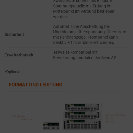
Zwei Geräte können als Bipolare
the
THE PRACTICE
Spannungsquelle mit Erdung im
GDPR
OF SAFELY
Mittelpunkt im Verbund betrieben
STORING
require
werden.
SENSITIVE DATA
websites
Automatische Abschaltung bei
USING
to
Überhitzung, Überspannung, Überstrom
ENCRYPTION
Sicherheit
mit Fehleranzeige. Frontpanel kann
ask
OR SECURE
deaktiviert bzw. blockiert werden,
for
METHODS TO
Teilweise kompatibel mit
PREVENT
explicit
Erweiterbarkeit
Erweiterungsmodulen der Serie AP.
UNAUTHORIZED
consent
ACCESS OR
through
THEFT.
*Optional
cookie
banners,
FORMAT UND LEISTUNG
allowing
users
to
accept
or
reject