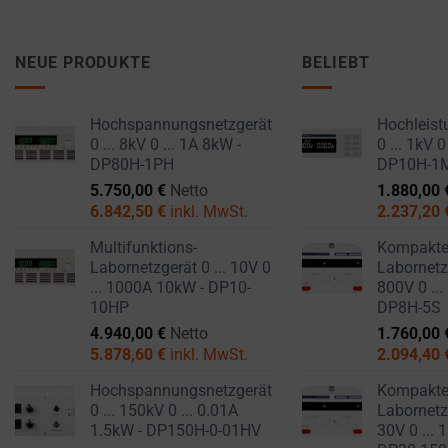
NEUE PRODUKTE
BELIEBT
Hochspannungsnetzgerät
Hochleist
0 ... 8kV 0 ... 1A 8kW -
0 ... 1kV 0
DP80H-1PH
DP10H-1
5.750,00
€
Netto
1.880,00
6.842,50
€
inkl. MwSt.
2.237,20
Multifunktions-
Kompakt
Labornetzgerät 0 ... 10V 0
Labornetzg
... 1000A 10kW - DP10-
800V 0 ...
10HP
DP8H-5S
4.940,00
€
Netto
1.760,00
5.878,60
€
inkl. MwSt.
2.094,40
Hochspannungsnetzgerät
Kompakt
0 ... 150kV 0 ... 0.01A
Labornetzg
1.5kW - DP150H-0-01HV
30V 0 ... 