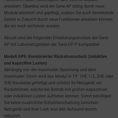
how
erweitern. Überdies wird die Serie AP stätig durch neue
you
Module erweitert und gepflegt, sodass Sie auch bestehende
can
Geräte in Zukunft durch neue Funktionen erweitern können,
manage
die wir noch einführen werden.
your
preferences.
Aktuell sind die folgenden Erweiterungsmodule der Serie
AP mit Labornetzgeräten der Serie DP-P kompatibel:
Modell AP9: Kombinierter Rückstromschutz (induktive
und kapazitive Lasten)
Abhängig von der maximalen Spannung und dem
maximalen Strom wird das Modul in 19″ 1HE 1/2, 2HE oder
3HE Bauweise gefertigt und schützt Ihr Netzgerät vor
Rückströmen, welche bei Betrieb mit großen kapazitiven
oder induktiven Lasten auftreten können. Somit benötigen
Sie keine zusätzliche Schutzbeschaltung zwischen
Netzgerät und Ihrer Last, was den Aufwand enorm
reduziert.