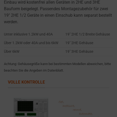
settings,
Einbau wird kostenfrei allen Geräten in 2HE und 3HE
which
Bauform beigelegt. Passendes Montagezubehör für zwei
lets
19″ 2HE 1/2 Geräte in einen Einschub kann separat bestellt
you
werden.
manage
Unter inklusive 1.2kW und 40A
19″ 2HE 1/2 Breite Gehäuse
or
delete
Über 1.2kW oder 40A und bis 6kW
19″ 2HE Gehäuse
stored
Über 6kW
19″ 3HE Gehäuse
cookies
whenever
Achtung: Gehäusegröße kann bei bestimmten Modellen abweichen, bitte
you
beachten Sie die Angeben im Datenblatt.
choose.
VOLLE KONTROLLE
For
more
details
on
how