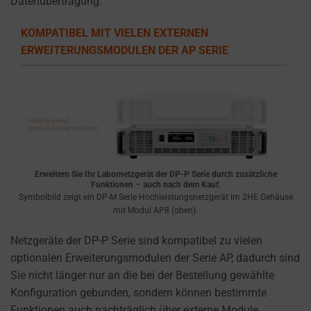
Datenübertragung.
the
types
KOMPATIBEL MIT VIELEN EXTERNEN
of
ERWEITERUNGSMODULEN DER AP SERIE
cookies
used,
data
collected,
and
how
your
information
Erweitern Sie Ihr Labornetzgerät der DP-P Serie durch zusätzliche
Funktionen – auch nach dem Kauf.
is
Symbolbild zeigt ein DP-M Serie Hochleistungsnetzgerät im 2HE Gehäuse
stored
mit Modul AP8 (oben).
or
Netzgeräte der DP-P Serie sind kompatibel zu vielen
shared.
optionalen Erweiterungsmodulen der Serie AP, dadurch sind
It
Sie nicht länger nur an die bei der Bestellung gewählte
also
Konfiguration gebunden, sondern können bestimmte
explains
Funktionen auch nachträglich über externe Module