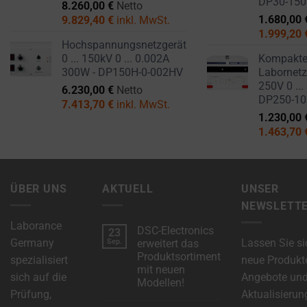
DP30-15
8.260,00
€
Netto
1.680,00
9.829,40
€
inkl. MwSt.
1.999,20
Hochspannungsnetzgerät
0 ... 150kV 0 ... 0.002A
Kompakt
300W - DP150H-0-002HV
Labornetzg
250V 0 ...
6.230,00
€
Netto
DP250-1
7.413,70
€
inkl. MwSt.
1.230,00
1.463,70
ÜBER UNS
AKTUELL
UNSER
NEWSLETT
Laborance
DSC-Electronics
23
Germany
Lassen Sie si
Sep.
erweitert das
Produktsortiment
spezialisiert
neue Produkt
mit neuen
sich auf die
Angebote un
Modellen!
Prüfung,
Aktualisierun
Keine
Kommentare