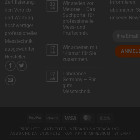
Zertifizierung,
informieren,
Wir stellen vor:
03
zu
DSC-
Juli
Metoree – Das
den Vertrieb
abonnieren S
Electronics
Suchportal für
erweitert
und Wartung
unseren Newsl
das
professionelle
Produktsortiment
hochwertiger
Mess- und
mit
neuen
Prüftechnik
professioneller
Modellen!
Keine
Messtechnik
Kommentare
Wir arbeiten mit
17
zu
ausgewählter
Wir
Juli
“Klarna” für Sie
stellen
Hersteller.
zusammen.
vor:
Metoree
Keine
–
Kommentare
Das
Laborance
17
zu
Suchportal
Wir
Juli
Germany – Für
für
arbeiten
professionelle
gute
mit
Mess-
“Klarna”
Messtechnik
und
für
Prüftechnik
Sie
Keine
zusammen.
Kommentare
zu
Laborance
Germany
PayPal
Klarna
Visa
MasterCard
Bank
–
Für
Transfer
gute
PRODUKTE
AKTUELLES
VERSAND & VERPACKUNG
Messtechnik
AGB’S UND DATENSCHUTZ
KONTAKT & IMPRESSUM
SITEMAP