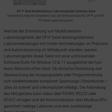
a
website
DP-P Serie Multifunktions-Labornetzgeräte Software-Suite
uses
Symbolbild zeigt ein Screenshot aus der Software-Suite für DP-P und DP-
cookies
PH Serie Labornetzgeräte.
and
Weil bei der Entwicklung von Multifunktions-
collects
Labornetzgeräten der DP-P Serie leistungsintensive
data,
Laboranwendungen mit hohen Anforderungen an Präzision
you
und Automatisierung im Mittelpunkt standen, werden
can
Labornetzgeräte dieser Serie mit einer umfassenden
refer
Software-Suite für Window 10 & 11 ausgeliefert die fast
to
keine Wünsche offen lässt. Ob einfache Einstellung und
the
Überwachung der Ausgangswerte oder Programmierung
website’s
sich wiederholender komplexer Spannungs-/Stromkurven –
privacy
alles ist schnell und unkompliziert erledigt. Die Anbindung
policy.
des Netzgerätes kann dabei über RS485, RS232 oder
This
RS422 erfolgen und die Kommunikation über Modbus-RTU
document
garantiert niedrige Latenzen und eine zuverlässige
outlines