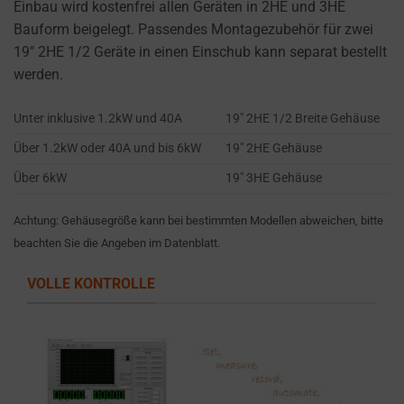
Einbau wird kostenfrei allen Geräten in 2HE und 3HE
settings,
Bauform beigelegt. Passendes Montagezubehör für zwei
which
19″ 2HE 1/2 Geräte in einen Einschub kann separat bestellt
lets
werden.
you
manage
Unter inklusive 1.2kW und 40A
19″ 2HE 1/2 Breite Gehäuse
or
delete
Über 1.2kW oder 40A und bis 6kW
19″ 2HE Gehäuse
stored
Über 6kW
19″ 3HE Gehäuse
cookies
whenever
Achtung: Gehäusegröße kann bei bestimmten Modellen abweichen, bitte
you
beachten Sie die Angeben im Datenblatt.
choose.
VOLLE KONTROLLE
For
more
details
on
how