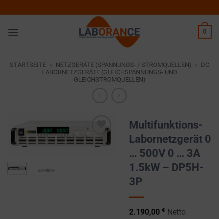
Zum
Inhalt
springen
0
STARTSEITE
»
NETZGERÄTE (SPANNUNGS- / STROMQUELLEN)
»
DC
LABORNETZGERÄTE (GLEICHSPANNUNGS- UND
GLEICHSTROMQUELLEN)
Multifunktions-
Labornetzgerät 0
Zur
… 500V 0 … 3A
Wunschliste
hinzufügen
1.5kW – DP5H-
3P
€
2.190,00
Netto