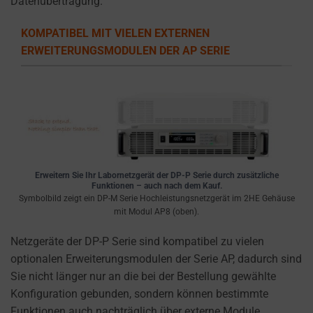
Datenübertragung.
the
types
KOMPATIBEL MIT VIELEN EXTERNEN
of
ERWEITERUNGSMODULEN DER AP SERIE
cookies
used,
data
collected,
and
how
your
information
Erweitern Sie Ihr Labornetzgerät der DP-P Serie durch zusätzliche
Funktionen – auch nach dem Kauf.
is
Symbolbild zeigt ein DP-M Serie Hochleistungsnetzgerät im 2HE Gehäuse
stored
mit Modul AP8 (oben).
or
Netzgeräte der DP-P Serie sind kompatibel zu vielen
shared.
optionalen Erweiterungsmodulen der Serie AP, dadurch sind
It
Sie nicht länger nur an die bei der Bestellung gewählte
also
Konfiguration gebunden, sondern können bestimmte
explains
Funktionen auch nachträglich über externe Module