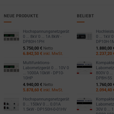
NEUE PRODUKTE
BELIEBT
Hochspannungsnetzgerät
Hochleist
0 ... 8kV 0 ... 1A 8kW -
0 ... 1kV 0
DP80H-1PH
DP10H-1
5.750,00
€
Netto
1.880,00
6.842,50
€
inkl. MwSt.
2.237,20
Multifunktions-
Kompakt
Labornetzgerät 0 ... 10V 0
Labornetzg
... 1000A 10kW - DP10-
800V 0 ...
10HP
DP8H-5S
4.940,00
€
Netto
1.760,00
5.878,60
€
inkl. MwSt.
2.094,40
Hochspannungsnetzgerät
Kompakt
0 ... 150kV 0 ... 0.01A
Labornetzg
1.5kW - DP150H-0-01HV
30V 0 ... 