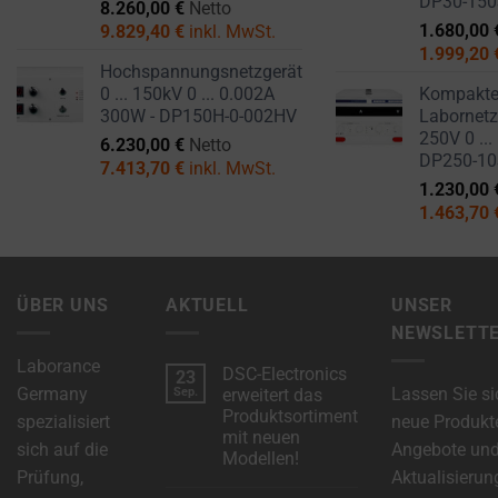
DP30-15
8.260,00
€
Netto
1.680,00
9.829,40
€
inkl. MwSt.
1.999,20
Hochspannungsnetzgerät
0 ... 150kV 0 ... 0.002A
Kompakt
300W - DP150H-0-002HV
Labornetzg
250V 0 ...
6.230,00
€
Netto
DP250-1
7.413,70
€
inkl. MwSt.
1.230,00
1.463,70
ÜBER UNS
AKTUELL
UNSER
NEWSLETT
Laborance
DSC-Electronics
23
Germany
Lassen Sie si
Sep.
erweitert das
Produktsortiment
spezialisiert
neue Produkt
mit neuen
sich auf die
Angebote un
Modellen!
Prüfung,
Aktualisierun
Keine
Kommentare