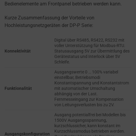
refers
Bedienelemente am Frontpanel betrieben werden kann.
TRACKING,
to
PROFILING, AND
the
Kurze Zusammenfassung der Vorteile von
MEASURING AD
permission
EFFECTIVENESS.
Hochleistungsnetzgeräten der DP-P Serie:
websites
PERSONALIZATIONS
must
Digital über RS485, RS422, RS232 mit
voller Unterstützung für Modbus-RTU.
obtain
Konnektivität
Statusausgang 5V zur Übermittlung des
REGULATES
from
Gerätestatus und Interlock über 5V
WHETHER DATA USED
users
Schleife.
TO PROVIDE
before
PERSONALIZED USER
Ausgangswerte 0 … 100% variabel
using
einstellbar, Betriebsmodi
EXPERIENCES (LIKE
Konstantspannung und Konstantstrom
cookies
CONTENT
Funktionalität
mit automatischer Umschaltung
RECOMMENDATIONS)
that
abhängig von der Last.
CAN BE STORED.
collect
Fernmesseingang zur Kompensation
von Leitungsverlusten bis zu 2V.
personal
SECURITY
data.
Ausgang potentialfrei bei Modellen bis
1500V Ausgangsspannung,
Laws
kurzschlussicher, kann konstant im
SECURITY
like
Kurzschlussmodus betrieben werden.
STORAGE IS
Ausgangskonfiguration