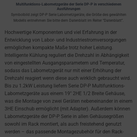
cookies
Multifunktions-Labornetzgeräte der Serie DP-P in verschiedenen
and
Ausführungen
Symbolbild zeigt DP-P Serie Labornetzgeräte, die Größe des gewählten
control
Modells entnehmen Sie bitte dem Datenblatt im Reiter “Datenblatt”.
their
Hochwertige Komponenten und viel Erfahrung in der
privacy.
Entwicklung von Labor- und Industriestromversorgungen
You
ermöglichen kompakte Maße trotz hoher Leistung.
can
Intelligente Kühlung reguliert die Drehzahl in Abhängigkeit
also
von eingestellten Ausgangsparametern und Temperatur,
withdraw
sodass das Labornetzgerät nur mit einer Erhöhung der
consent
Drehzahl reagiert wenn diese auch wirklich gebraucht wird.
at
Bis zu 1.2kW Leistung liefern Serie DP-P Multifunktions-
any
Labornetzgeräte aus einem 19″ 2HE 1/2 Breite Gehäuse,
time,
was die Montage von zwei Geräten nebeneinander in einem
typically
3HE Einschub ermöglicht (mit Adapter). Außerdem können
through
Labornetzgeräte der DP-P Serie in allen Gehäusegrößen
the
sowohl im Rack montiert, als auch freistehend genutzt
website’s
werden – das passende Montagezubehör für den Rack-
privacy