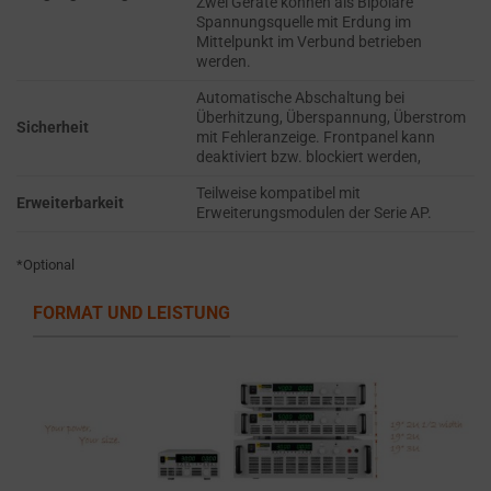
Zwei Geräte können als Bipolare
the
THE PRACTICE
Spannungsquelle mit Erdung im
GDPR
OF SAFELY
Mittelpunkt im Verbund betrieben
STORING
require
werden.
SENSITIVE DATA
websites
Automatische Abschaltung bei
USING
to
Überhitzung, Überspannung, Überstrom
ENCRYPTION
Sicherheit
mit Fehleranzeige. Frontpanel kann
ask
OR SECURE
deaktiviert bzw. blockiert werden,
for
METHODS TO
Teilweise kompatibel mit
PREVENT
explicit
Erweiterbarkeit
Erweiterungsmodulen der Serie AP.
UNAUTHORIZED
consent
ACCESS OR
through
THEFT.
*Optional
cookie
banners,
FORMAT UND LEISTUNG
allowing
users
to
accept
or
reject