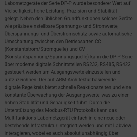
cookies
Labornetzgeräte der Serie DP-P wurde besonderer Wert auf
AD
(long-
Vielseitigkeit, hohe Leistung, Präzision und Stabilität
PERSONALIZATION
term).
gelegt. Neben den üblichen Grundfunktionen solcher Geräte
DETERMINES IF
They
wie präzise einstellbare Spannungs- und Stromwerte,
PERSONALIZED
help
Überspannungs- und Überstromschutz sowie automatische
ADS CAN BE
personalize
Umschaltung zwischen den Betriebsarten CC
SHOWN BASED
your
(Konstantstrom/Stromquelle) und CV
ON USER
browsing
(Konstantspannung/Spannungsquelle) kann die DP-P Serie
BEHAVIOR AND
PREFERENCES,
experience
über moderne digitale Schnittstellen RS232, RS485, RS422
USING STORED
but
gesteuert werden um Ausgangswerte einzustellen und
DATA FOR
can
aufzuzeichnen. Der auf ARM-Architektur basierende
TARGETING.
also
digitale Regelkreis bietet schnelle Reaktionszeiten und eine
AD
track
konstante Überwachung der Ausgangswerte, was zu einer
USER
your
hohen Stabilität und Genauigkeit führt. Durch die
DATA
online
Unterstützung des Modbus-RTU Protokolls kann das
CONTROLS THE
behavior.
Multifunktions-Labornetzgerät einfach in eine neue oder
STORAGE OF
bestehende Infrastruktur integriert werden und mit Labview
USER-SPECIFIC
Consent
interagieren, wobei es auch absolut unabhängig über
DATA FOR AD