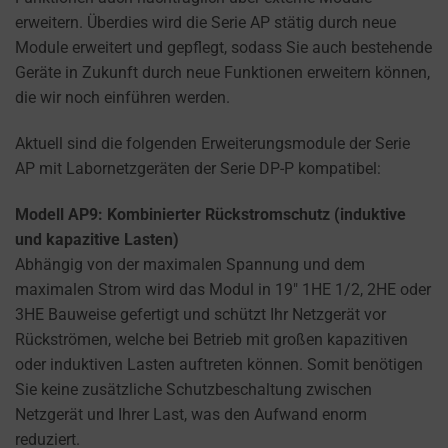
how
erweitern. Überdies wird die Serie AP stätig durch neue
you
Module erweitert und gepflegt, sodass Sie auch bestehende
can
Geräte in Zukunft durch neue Funktionen erweitern können,
manage
die wir noch einführen werden.
your
preferences.
Aktuell sind die folgenden Erweiterungsmodule der Serie
AP mit Labornetzgeräten der Serie DP-P kompatibel:
Modell AP9: Kombinierter Rückstromschutz (induktive
und kapazitive Lasten)
Abhängig von der maximalen Spannung und dem
maximalen Strom wird das Modul in 19″ 1HE 1/2, 2HE oder
3HE Bauweise gefertigt und schützt Ihr Netzgerät vor
Rückströmen, welche bei Betrieb mit großen kapazitiven
oder induktiven Lasten auftreten können. Somit benötigen
Sie keine zusätzliche Schutzbeschaltung zwischen
Netzgerät und Ihrer Last, was den Aufwand enorm
reduziert.