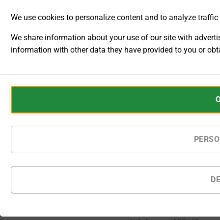
We use cookies to personalize content and to analyze traffic t
[O]
Ausgangskonfiguration
We share information about your use of our site with advert
information with other data they have provided to you or obta
ANALYTIC
Auf Bestellung gefertigte
STORAGE
Produkte werden
Cookies
innerhalb von 25 - 30
CONTROLS
Kalendertagen nach
are
Bestellung geliefert.
WHETHER
small
DATA
data
Multifunktions-Labornetzgerä
RELATED TO
files
PERSO
WEBSITE
stored
USAGE AND
IN DEN
USER
on
WARENKORB
BEHAVIOR
your
D
CAN BE
device
STORED
Zur Wunschliste
by
FOR
hinzufügen
websites
ANALYTICS