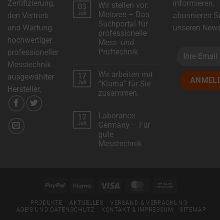
Zertifizierung,
informieren,
Wir stellen vor:
03
zu
DSC-
Juli
Metoree – Das
den Vertrieb
abonnieren S
Electronics
Suchportal für
erweitert
und Wartung
unseren Newsl
das
professionelle
Produktsortiment
hochwertiger
Mess- und
mit
neuen
Prüftechnik
professioneller
Modellen!
Keine
Messtechnik
Kommentare
Wir arbeiten mit
17
zu
ausgewählter
Wir
Juli
“Klarna” für Sie
stellen
Hersteller.
zusammen.
vor:
Metoree
Keine
–
Kommentare
Das
Laborance
17
zu
Suchportal
Wir
Juli
Germany – Für
für
arbeiten
professionelle
gute
mit
Mess-
“Klarna”
Messtechnik
und
für
Prüftechnik
Sie
Keine
zusammen.
Kommentare
zu
Laborance
Germany
PayPal
Klarna
Visa
MasterCard
Bank
–
Für
Transfer
gute
PRODUKTE
AKTUELLES
VERSAND & VERPACKUNG
Messtechnik
AGB’S UND DATENSCHUTZ
KONTAKT & IMPRESSUM
SITEMAP