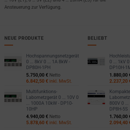
Ansteuerung zur Verfügung.
NEUE PRODUKTE
BELIEBT
Hochspannungsnetzgerät
Hochleist
0 ... 8kV 0 ... 1A 8kW -
0 ... 1kV 0
DP80H-1PH
DP10H-1
5.750,00
€
Netto
1.880,00
6.842,50
€
inkl. MwSt.
2.237,20
Multifunktions-
Kompakt
Labornetzgerät 0 ... 10V 0
Labornetzg
... 1000A 10kW - DP10-
800V 0 ...
10HP
DP8H-5S
4.940,00
€
Netto
1.760,00
5.878,60
€
inkl. MwSt.
2.094,40