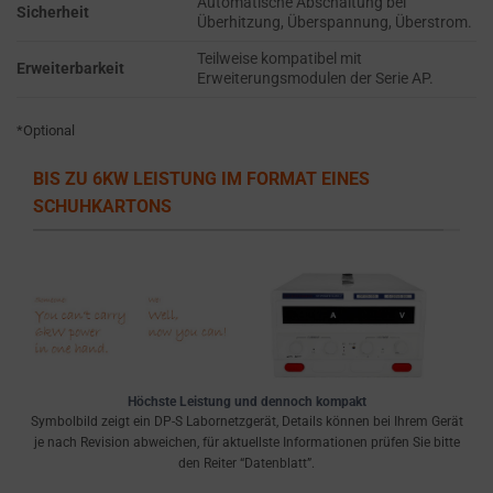
Automatische Abschaltung bei
websites
Sicherheit
USING
Überhitzung, Überspannung, Überstrom.
to
ENCRYPTION
ask
Teilweise kompatibel mit
OR SECURE
Erweiterbarkeit
Erweiterungsmodulen der Serie AP.
for
METHODS TO
PREVENT
explicit
*Optional
UNAUTHORIZED
consent
ACCESS OR
through
BIS ZU 6KW LEISTUNG IM FORMAT EINES
THEFT.
cookie
SCHUHKARTONS
banners,
allowing
users
to
accept
or
reject
Höchste Leistung und dennoch kompakt
cookies
Symbolbild zeigt ein DP-S Labornetzgerät, Details können bei Ihrem Gerät
and
je nach Revision abweichen, für aktuellste Informationen prüfen Sie bitte
den Reiter “Datenblatt”.
control