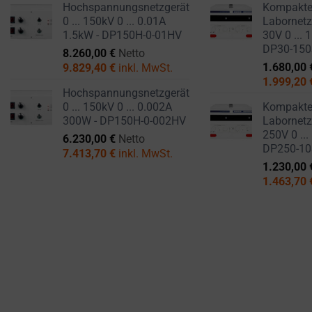
Hochspannungsnetzgerät
Kompakt
0 ... 150kV 0 ... 0.01A
Labornetzg
1.5kW - DP150H-0-01HV
30V 0 ... 
DP30-15
8.260,00
€
Netto
1.680,00
9.829,40
€
inkl. MwSt.
1.999,20
Hochspannungsnetzgerät
0 ... 150kV 0 ... 0.002A
Kompakt
300W - DP150H-0-002HV
Labornetzg
250V 0 ...
6.230,00
€
Netto
DP250-1
7.413,70
€
inkl. MwSt.
1.230,00
1.463,70