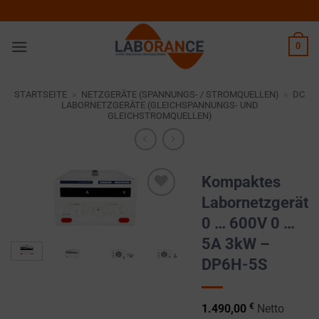
Zum
Inhalt
springen
0
STARTSEITE
»
NETZGERÄTE (SPANNUNGS- / STROMQUELLEN)
»
DC
LABORNETZGERÄTE (GLEICHSPANNUNGS- UND
GLEICHSTROMQUELLEN)
Kompaktes
Labornetzgerät
Zur
0 … 600V 0 …
Wunschliste
hinzufügen
5A 3kW –
DP6H-5S
€
1.490,00
Netto