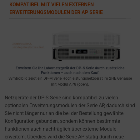
cookies
KOMPATIBEL MIT VIELEN EXTERNEN
used,
ERWEITERUNGSMODULEN DER AP SERIE
data
collected,
and
how
your
information
is
Erweitern Sie Ihr Labornetzgerät der DP-S Serie durch zusätzliche
stored
Funktionen – auch nach dem Kauf.
or
Symbolbild zeigt ein DP-M Serie Hochleistungsnetzgerät im 2HE Gehäuse
mit Modul AP8 (oben).
shared.
It
Netzgeräte der DP-S Serie sind kompatibel zu vielen
also
optionalen Erweiterungsmodulen der Serie AP, dadurch sind
explains
Sie nicht länger nur an die bei der Bestellung gewählte
how
Konfiguration gebunden, sondern können bestimmte
you
Funktionen auch nachträglich über externe Module
can
erweitern. Überdies wird die Serie AP stätig durch neue