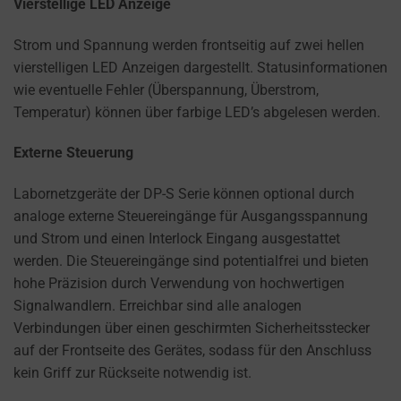
cookies
Vierstellige LED Anzeige
and
Strom und Spannung werden frontseitig auf zwei hellen
collects
vierstelligen LED Anzeigen dargestellt. Statusinformationen
data,
wie eventuelle Fehler (Überspannung, Überstrom,
you
Temperatur) können über farbige LED’s abgelesen werden.
can
refer
Externe Steuerung
to
the
Labornetzgeräte der DP-S Serie können optional durch
website’s
analoge externe Steuereingänge für Ausgangsspannung
privacy
und Strom und einen Interlock Eingang ausgestattet
policy.
werden. Die Steuereingänge sind potentialfrei und bieten
This
hohe Präzision durch Verwendung von hochwertigen
document
Signalwandlern. Erreichbar sind alle analogen
outlines
Verbindungen über einen geschirmten Sicherheitsstecker
the
auf der Frontseite des Gerätes, sodass für den Anschluss
types
kein Griff zur Rückseite notwendig ist.
of