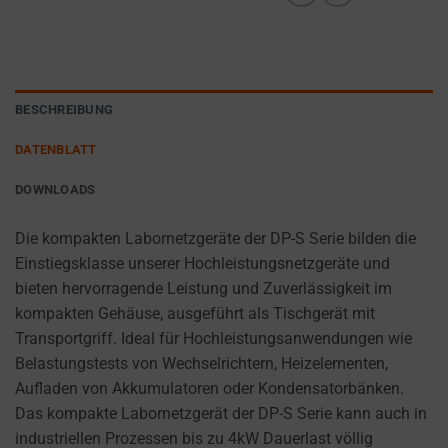
DETERMINES IF
They
PERSONALIZED
help
ADS CAN BE
personalize
SHOWN BASED
your
ON USER
browsing
BESCHREIBUNG
BEHAVIOR AND
PREFERENCES,
experience
DATENBLATT
USING STORED
but
DATA FOR
can
DOWNLOADS
TARGETING.
also
AD
track
Die kompakten Labornetzgeräte der DP-S Serie bilden die
USER
your
Einstiegsklasse unserer Hochleistungsnetzgeräte und
DATA
online
bieten hervorragende Leistung und Zuverlässigkeit im
CONTROLS THE
behavior.
kompakten Gehäuse, ausgeführt als Tischgerät mit
STORAGE OF
Transportgriff. Ideal für Hochleistungsanwendungen wie
USER-SPECIFIC
Consent
Belastungstests von Wechselrichtern, Heizelementen,
DATA FOR AD
refers
Aufladen von Akkumulatoren oder Kondensatorbänken.
TRACKING,
to
PROFILING, AND
Das kompakte Labornetzgerät der DP-S Serie kann auch in
the
MEASURING AD
industriellen Prozessen bis zu 4kW Dauerlast völlig