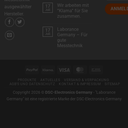
Kommentare
Wir arbeiten mit
17
zu
ausgewählter
Wir
Juli
“Klarna” für Sie
stellen
Hersteller.
zusammen.
vor:
Metoree
Keine
–
Kommentare
Das
Laborance
17
zu
Suchportal
Wir
Juli
Germany – Für
für
arbeiten
professionelle
gute
mit
Mess-
“Klarna”
Messtechnik
und
für
Prüftechnik
Sie
Keine
zusammen.
Kommentare
zu
Laborance
Germany
PayPal
Klarna
Visa
MasterCard
Bank
–
Für
Transfer
gute
PRODUKTE
AKTUELLES
VERSAND & VERPACKUNG
Messtechnik
AGB’S UND DATENSCHUTZ
KONTAKT & IMPRESSUM
SITEMAP
Copyright 2026 ©
DSC-Electronics Germany
-
"Laborance
Germany" ist eine registrierte Marke der DSC-Electronics Germany