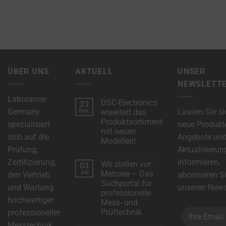
ÜBER UNS
AKTUELL
UNSER
NEWSLETT
Laborance
DSC-Electronics
23
Germany
Lassen Sie si
Sep.
erweitert das
Produktsortiment
spezialisiert
neue Produkt
mit neuen
sich auf die
Angebote un
Modellen!
Prüfung,
Aktualisierun
Keine
Kommentare
Zertifizierung,
informieren,
Wir stellen vor:
03
zu
DSC-
Juli
Metoree – Das
den Vertrieb
abonnieren S
Electronics
Suchportal für
erweitert
und Wartung
unseren Newsl
das
professionelle
Produktsortiment
hochwertiger
Mess- und
mit
neuen
Prüftechnik
professioneller
Modellen!
Keine
Messtechnik