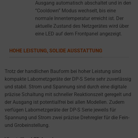
you
Ausgang automatisch abschaltet und in den
manage
“Cooldown” Modus wechselt, bis eine
or
normale Innentemperatur erreicht ist. Der
delete
aktuelle Zustand des Netzgerätes wird über
stored
eine LED auf dem Frontpanel angezeigt.
cookies
whenever
HOHE LEISTUNG, SOLIDE AUSSTATTUNG
you
choose.
Trotz der handlichen Bauform bei hoher Leistung sind
For
kompakte Labornetzgeräte der DP-S Serie sehr zuverlässig
more
und stabil. Strom und Spannung sind durch eine digitale
details
präzise Schaltung mit schneller Reaktionszeit geregelt und
on
der Ausgang ist potentialfrei bei allen Modellen. Zudem
how
verfügen Labornetzgeräte der DP-S Serie jeweils für
a
Spannung und Strom zwei präzise Drehregler für die Fein-
website
und Grobeinstellung.
uses