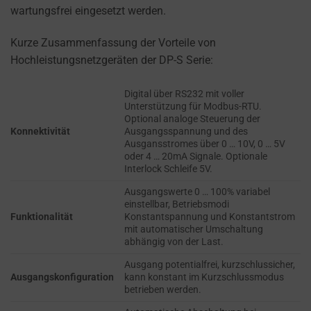
permission
EFFECTIVENESS.
wartungsfrei eingesetzt werden.
websites
PERSONALIZATIONS
must
Kurze Zusammenfassung der Vorteile von
obtain
Hochleistungsnetzgeräten der DP-S Serie:
REGULATES
from
WHETHER DATA USED
users
Digital über RS232 mit voller
TO PROVIDE
before
Unterstützung für Modbus-RTU.
PERSONALIZED USER
Optional analoge Steuerung der
using
EXPERIENCES (LIKE
Konnektivität
Ausgangsspannung und des
cookies
CONTENT
Ausgansstromes über 0 … 10V, 0 … 5V
RECOMMENDATIONS)
oder 4 … 20mA Signale. Optionale
that
Interlock Schleife 5V.
CAN BE STORED.
collect
personal
Ausgangswerte 0 … 100% variabel
SECURITY
einstellbar, Betriebsmodi
data.
Funktionalität
Konstantspannung und Konstantstrom
Laws
mit automatischer Umschaltung
SECURITY
abhängig von der Last.
like
STORAGE IS
the
Ausgang potentialfrei, kurzschlussicher,
THE PRACTICE
Ausgangskonfiguration
kann konstant im Kurzschlussmodus
GDPR
OF SAFELY
betrieben werden.
STORING
require
SENSITIVE DATA