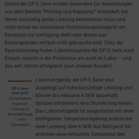
their
Geräte der DP-S Serie wurden besonders für Anwendungen
privacy.
aus dem Bereich “Prüfung und Reparatur” entwickelt, bei
You
denen kurzzeitig große Leistung bereitstehen muss und
can
nicht immer ein stationäres Hochleistungsnetzgerät am
also
Einsatzort zur Verfügung steht oder dieses aus
withdraw
Kostengründen einfach nicht gebraucht wird. Trotz der
consent
Spezialisierung finden Labornetzgeräte der DP-S Serie auch
at
Einsatz sowohl in der Produktion als auch im Labor – und
any
das seit Jahren erfolgreich (laut unseren Kunden).
time,
typically
Labornetzgeräte der DP-S Serie sind
through
ausgelegt auf hohe kurzzeitige Leistung und
DP-S Serie
duty-cycle
the
können bis inklusive 4.5kW dauerhaft,
Die verfügbare
website’s
darüber mindestens eine Stunde lang leisten.
maximale
Leistung ist
privacy
Das Labornetzgerät ist ausgestattet mit einer
Modellabhängig
settings,
intelligenten Temperaturregelung sodass bei
– siehe
“Datenblatt”
which
einer Leistung über 4.5kW das Netzgerät bei
lets
erreichen einer kritischen Temperatur den