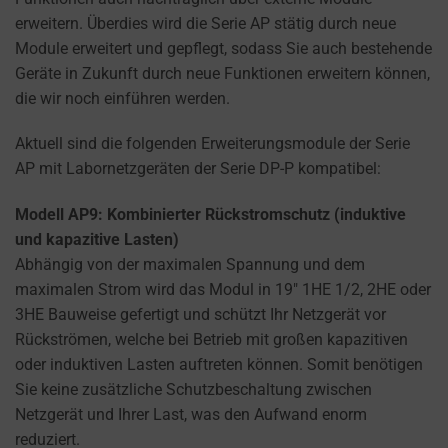
how
erweitern. Überdies wird die Serie AP stätig durch neue
you
Module erweitert und gepflegt, sodass Sie auch bestehende
can
Geräte in Zukunft durch neue Funktionen erweitern können,
manage
die wir noch einführen werden.
your
preferences.
Aktuell sind die folgenden Erweiterungsmodule der Serie
AP mit Labornetzgeräten der Serie DP-P kompatibel:
Modell AP9: Kombinierter Rückstromschutz (induktive
und kapazitive Lasten)
Abhängig von der maximalen Spannung und dem
maximalen Strom wird das Modul in 19″ 1HE 1/2, 2HE oder
3HE Bauweise gefertigt und schützt Ihr Netzgerät vor
Rückströmen, welche bei Betrieb mit großen kapazitiven
oder induktiven Lasten auftreten können. Somit benötigen
Sie keine zusätzliche Schutzbeschaltung zwischen
Netzgerät und Ihrer Last, was den Aufwand enorm
reduziert.