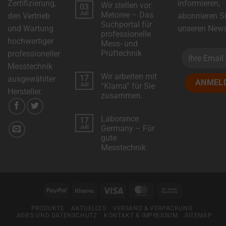
Zertifizierung,
informieren,
Wir stellen vor:
03
zu
DSC-
Juli
Metoree – Das
den Vertrieb
abonnieren S
Electronics
Suchportal für
erweitert
und Wartung
unseren Newsl
das
professionelle
Produktsortiment
hochwertiger
Mess- und
mit
neuen
Prüftechnik
professioneller
Modellen!
Keine
Messtechnik
Kommentare
Wir arbeiten mit
17
zu
ausgewählter
Wir
Juli
“Klarna” für Sie
stellen
Hersteller.
zusammen.
vor:
Metoree
Keine
–
Kommentare
Das
Laborance
17
zu
Suchportal
Wir
Juli
Germany – Für
für
arbeiten
professionelle
gute
mit
Mess-
“Klarna”
Messtechnik
und
für
Prüftechnik
Sie
Keine
zusammen.
Kommentare
zu
Laborance
Germany
PayPal
Klarna
Visa
MasterCard
Bank
–
Für
Transfer
gute
PRODUKTE
AKTUELLES
VERSAND & VERPACKUNG
Messtechnik
AGB’S UND DATENSCHUTZ
KONTAKT & IMPRESSUM
SITEMAP