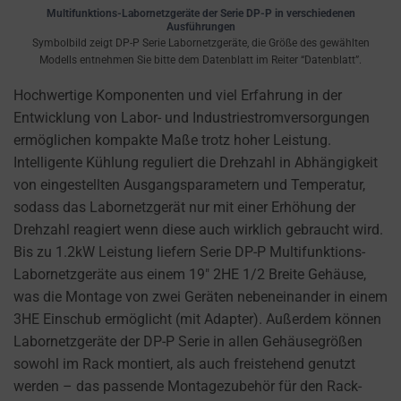
cookies
Multifunktions-Labornetzgeräte der Serie DP-P in verschiedenen
and
Ausführungen
Symbolbild zeigt DP-P Serie Labornetzgeräte, die Größe des gewählten
control
Modells entnehmen Sie bitte dem Datenblatt im Reiter “Datenblatt”.
their
privacy.
Hochwertige Komponenten und viel Erfahrung in der
You
Entwicklung von Labor- und Industriestromversorgungen
can
ermöglichen kompakte Maße trotz hoher Leistung.
also
Intelligente Kühlung reguliert die Drehzahl in Abhängigkeit
withdraw
von eingestellten Ausgangsparametern und Temperatur,
consent
sodass das Labornetzgerät nur mit einer Erhöhung der
at
Drehzahl reagiert wenn diese auch wirklich gebraucht wird.
any
Bis zu 1.2kW Leistung liefern Serie DP-P Multifunktions-
time,
Labornetzgeräte aus einem 19″ 2HE 1/2 Breite Gehäuse,
typically
was die Montage von zwei Geräten nebeneinander in einem
through
3HE Einschub ermöglicht (mit Adapter). Außerdem können
the
Labornetzgeräte der DP-P Serie in allen Gehäusegrößen
website’s
sowohl im Rack montiert, als auch freistehend genutzt
privacy
werden – das passende Montagezubehör für den Rack-