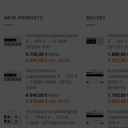
NEUE PRODUKTE
BELIEBT
Hochspannungsnetzgerät
Hochleist
0 ... 8kV 0 ... 1A 8kW -
0 ... 1kV 0
DP80H-1PH
DP10H-1
5.750,00
€
Netto
1.880,00
6.842,50
€
inkl. MwSt.
2.237,20
Multifunktions-
Kompakt
Labornetzgerät 0 ... 10V 0
Labornetzg
... 1000A 10kW - DP10-
800V 0 ...
10HP
DP8H-5S
4.940,00
€
Netto
1.760,00
5.878,60
€
inkl. MwSt.
2.094,40
Hochspannungsnetzgerät
Kompakt
0 ... 150kV 0 ... 0.01A
Labornetzg
1.5kW - DP150H-0-01HV
30V 0 ... 