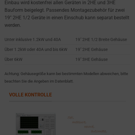
settings,
Einbau wird kostenfrei allen Geräten in 2HE und 3HE
which
Bauform beigelegt. Passendes Montagezubehör für zwei
lets
19″ 2HE 1/2 Geräte in einen Einschub kann separat bestellt
you
werden.
manage
Unter inklusive 1.2kW und 40A
19″ 2HE 1/2 Breite Gehäuse
or
delete
Über 1.2kW oder 40A und bis 6kW
19″ 2HE Gehäuse
stored
Über 6kW
19″ 3HE Gehäuse
cookies
whenever
Achtung: Gehäusegröße kann bei bestimmten Modellen abweichen, bitte
you
beachten Sie die Angeben im Datenblatt.
choose.
VOLLE KONTROLLE
For
more
details
on
how