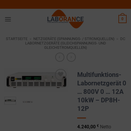
Zum
Inhalt
springen
0
STARTSEITE
»
NETZGERÄTE (SPANNUNGS- / STROMQUELLEN)
»
DC
LABORNETZGERÄTE (GLEICHSPANNUNGS- UND
GLEICHSTROMQUELLEN)
Multifunktions-
Labornetzgerät 0
Zur
… 800V 0 … 12A
Wunschliste
hinzufügen
10kW – DP8H-
12P
€
4.240,00
Netto