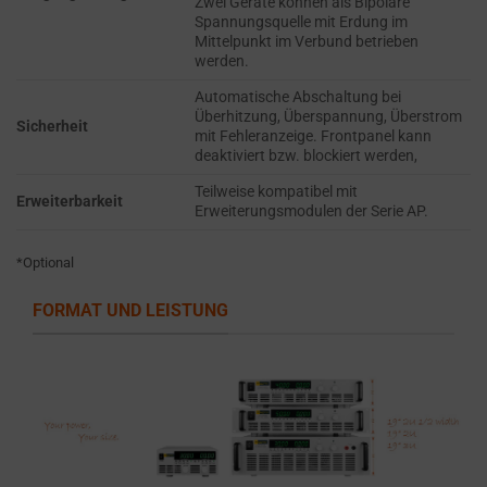
Zwei Geräte können als Bipolare
the
THE PRACTICE
Spannungsquelle mit Erdung im
GDPR
OF SAFELY
Mittelpunkt im Verbund betrieben
STORING
require
werden.
SENSITIVE DATA
websites
Automatische Abschaltung bei
USING
to
Überhitzung, Überspannung, Überstrom
ENCRYPTION
Sicherheit
mit Fehleranzeige. Frontpanel kann
ask
OR SECURE
deaktiviert bzw. blockiert werden,
for
METHODS TO
Teilweise kompatibel mit
PREVENT
explicit
Erweiterbarkeit
Erweiterungsmodulen der Serie AP.
UNAUTHORIZED
consent
ACCESS OR
through
THEFT.
*Optional
cookie
banners,
FORMAT UND LEISTUNG
allowing
users
to
accept
or
reject