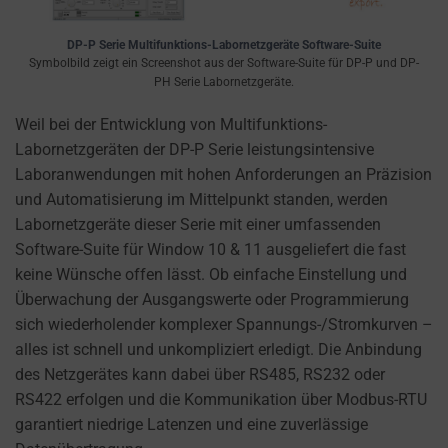
a
website
DP-P Serie Multifunktions-Labornetzgeräte Software-Suite
uses
Symbolbild zeigt ein Screenshot aus der Software-Suite für DP-P und DP-
cookies
PH Serie Labornetzgeräte.
and
Weil bei der Entwicklung von Multifunktions-
collects
Labornetzgeräten der DP-P Serie leistungsintensive
data,
Laboranwendungen mit hohen Anforderungen an Präzision
you
und Automatisierung im Mittelpunkt standen, werden
can
Labornetzgeräte dieser Serie mit einer umfassenden
refer
Software-Suite für Window 10 & 11 ausgeliefert die fast
to
keine Wünsche offen lässt. Ob einfache Einstellung und
the
Überwachung der Ausgangswerte oder Programmierung
website’s
sich wiederholender komplexer Spannungs-/Stromkurven –
privacy
alles ist schnell und unkompliziert erledigt. Die Anbindung
policy.
des Netzgerätes kann dabei über RS485, RS232 oder
This
RS422 erfolgen und die Kommunikation über Modbus-RTU
document
garantiert niedrige Latenzen und eine zuverlässige
outlines