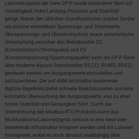
cookies
Labornetzgeräte der Serie DP-P wurde besonderer Wert auf
AD
(long-
Vielseitigkeit, hohe Leistung, Präzision und Stabilität
PERSONALIZATION
term).
gelegt. Neben den üblichen Grundfunktionen solcher Geräte
DETERMINES IF
They
wie präzise einstellbare Spannungs- und Stromwerte,
PERSONALIZED
help
Überspannungs- und Überstromschutz sowie automatische
ADS CAN BE
personalize
Umschaltung zwischen den Betriebsarten CC
SHOWN BASED
your
(Konstantstrom/Stromquelle) und CV
ON USER
browsing
(Konstantspannung/Spannungsquelle) kann die DP-P Serie
BEHAVIOR AND
PREFERENCES,
experience
über moderne digitale Schnittstellen RS232, RS485, RS422
USING STORED
but
gesteuert werden um Ausgangswerte einzustellen und
DATA FOR
can
aufzuzeichnen. Der auf ARM-Architektur basierende
TARGETING.
also
digitale Regelkreis bietet schnelle Reaktionszeiten und eine
AD
track
konstante Überwachung der Ausgangswerte, was zu einer
USER
your
hohen Stabilität und Genauigkeit führt. Durch die
DATA
online
Unterstützung des Modbus-RTU Protokolls kann das
CONTROLS THE
behavior.
Multifunktions-Labornetzgerät einfach in eine neue oder
STORAGE OF
bestehende Infrastruktur integriert werden und mit Labview
USER-SPECIFIC
Consent
interagieren, wobei es auch absolut unabhängig über
DATA FOR AD