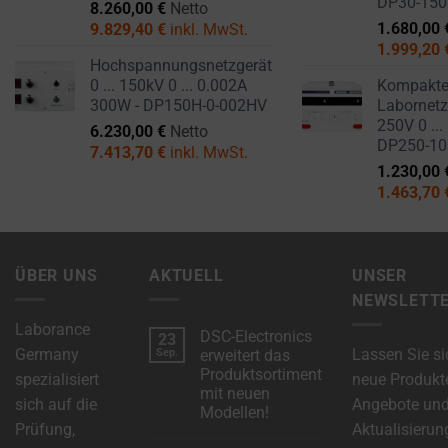
DP30-15
8.260,00
€
Netto
1.680,00
9.829,40
€
inkl. MwSt.
1.999,20
Hochspannungsnetzgerät
0 ... 150kV 0 ... 0.002A
Kompakt
300W - DP150H-0-002HV
Labornetzg
250V 0 ...
6.230,00
€
Netto
DP250-1
7.413,70
€
inkl. MwSt.
1.230,00
1.463,70
ÜBER UNS
AKTUELL
UNSER
NEWSLETT
Laborance
DSC-Electronics
23
Germany
Lassen Sie si
Sep.
erweitert das
Produktsortiment
spezialisiert
neue Produkt
mit neuen
sich auf die
Angebote un
Modellen!
Prüfung,
Aktualisierun
Keine
Kommentare