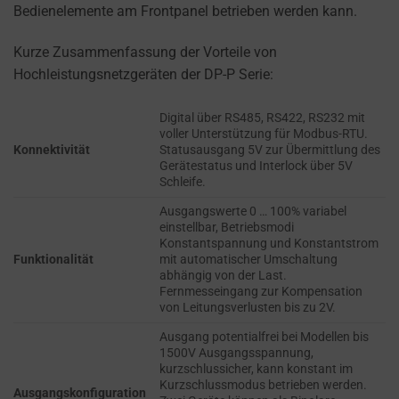
refers
Bedienelemente am Frontpanel betrieben werden kann.
TRACKING,
to
PROFILING, AND
the
Kurze Zusammenfassung der Vorteile von
MEASURING AD
permission
EFFECTIVENESS.
Hochleistungsnetzgeräten der DP-P Serie:
websites
PERSONALIZATIONS
must
Digital über RS485, RS422, RS232 mit
voller Unterstützung für Modbus-RTU.
obtain
Konnektivität
Statusausgang 5V zur Übermittlung des
REGULATES
from
Gerätestatus und Interlock über 5V
WHETHER DATA USED
users
Schleife.
TO PROVIDE
before
PERSONALIZED USER
Ausgangswerte 0 … 100% variabel
using
einstellbar, Betriebsmodi
EXPERIENCES (LIKE
Konstantspannung und Konstantstrom
cookies
CONTENT
Funktionalität
mit automatischer Umschaltung
RECOMMENDATIONS)
that
abhängig von der Last.
CAN BE STORED.
collect
Fernmesseingang zur Kompensation
von Leitungsverlusten bis zu 2V.
personal
SECURITY
data.
Ausgang potentialfrei bei Modellen bis
1500V Ausgangsspannung,
Laws
kurzschlussicher, kann konstant im
SECURITY
like
Kurzschlussmodus betrieben werden.
STORAGE IS
Ausgangskonfiguration