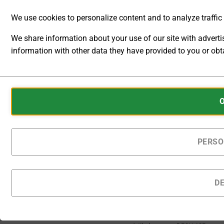
We use cookies to personalize content and to analyze traffic t
[O]
Ausgangskonfiguration
We share information about your use of our site with advert
information with other data they have provided to you or obta
ANALYTIC
Auf Bestellung gefertigte
STORAGE
Produkte werden
Cookies
innerhalb von 25 - 30
CONTROLS
Kalendertagen nach
are
Bestellung geliefert.
WHETHER
small
DATA
data
Multifunktions-Labornetzger
RELATED TO
files
PERSO
WEBSITE
stored
USAGE AND
IN DEN
USER
on
WARENKORB
BEHAVIOR
your
D
CAN BE
device
STORED
Zur Wunschliste
by
FOR
hinzufügen
websites
ANALYTICS