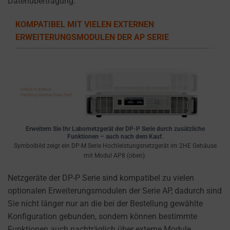
Datenübertragung.
the
types
KOMPATIBEL MIT VIELEN EXTERNEN
of
ERWEITERUNGSMODULEN DER AP SERIE
cookies
used,
data
collected,
and
how
your
information
Erweitern Sie Ihr Labornetzgerät der DP-P Serie durch zusätzliche
Funktionen – auch nach dem Kauf.
is
Symbolbild zeigt ein DP-M Serie Hochleistungsnetzgerät im 2HE Gehäuse
stored
mit Modul AP8 (oben).
or
Netzgeräte der DP-P Serie sind kompatibel zu vielen
shared.
optionalen Erweiterungsmodulen der Serie AP, dadurch sind
It
Sie nicht länger nur an die bei der Bestellung gewählte
also
Konfiguration gebunden, sondern können bestimmte
explains
Funktionen auch nachträglich über externe Module