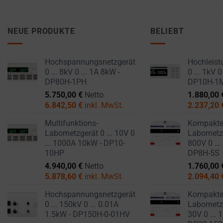
NEUE PRODUKTE
BELIEBT
Hochspannungsnetzgerät
Hochleist
0 ... 8kV 0 ... 1A 8kW -
0 ... 1kV 0
DP80H-1PH
DP10H-1
5.750,00
€
Netto
1.880,00
6.842,50
€
inkl. MwSt.
2.237,20
Multifunktions-
Kompakt
Labornetzgerät 0 ... 10V 0
Labornetzg
... 1000A 10kW - DP10-
800V 0 ...
10HP
DP8H-5S
4.940,00
€
Netto
1.760,00
5.878,60
€
inkl. MwSt.
2.094,40
Hochspannungsnetzgerät
Kompakt
0 ... 150kV 0 ... 0.01A
Labornetzg
1.5kW - DP150H-0-01HV
30V 0 ... 