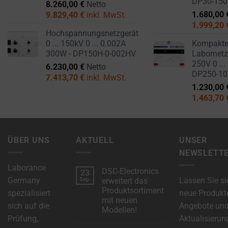
DP30-15
8.260,00
€
Netto
1.680,00
9.829,40
€
inkl. MwSt.
1.999,20
Hochspannungsnetzgerät
0 ... 150kV 0 ... 0.002A
Kompakt
300W - DP150H-0-002HV
Labornetzg
250V 0 ...
6.230,00
€
Netto
DP250-1
7.413,70
€
inkl. MwSt.
1.230,00
1.463,70
ÜBER UNS
AKTUELL
UNSER
NEWSLETT
Laborance
DSC-Electronics
23
Germany
Lassen Sie si
Sep.
erweitert das
Produktsortiment
spezialisiert
neue Produkt
mit neuen
sich auf die
Angebote un
Modellen!
Prüfung,
Aktualisierun
Keine
Kommentare