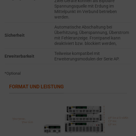
Zwei Geräte können als Bipolare
the
THE PRACTICE
Spannungsquelle mit Erdung im
GDPR
OF SAFELY
Mittelpunkt im Verbund betrieben
STORING
require
werden.
SENSITIVE DATA
websites
Automatische Abschaltung bei
USING
to
Überhitzung, Überspannung, Überstrom
ENCRYPTION
Sicherheit
mit Fehleranzeige. Frontpanel kann
ask
OR SECURE
deaktiviert bzw. blockiert werden,
for
METHODS TO
Teilweise kompatibel mit
PREVENT
explicit
Erweiterbarkeit
Erweiterungsmodulen der Serie AP.
UNAUTHORIZED
consent
ACCESS OR
through
THEFT.
*Optional
cookie
banners,
FORMAT UND LEISTUNG
allowing
users
to
accept
or
reject