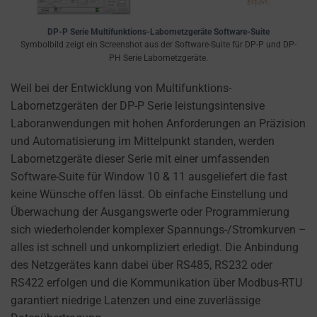
a
website
DP-P Serie Multifunktions-Labornetzgeräte Software-Suite
uses
Symbolbild zeigt ein Screenshot aus der Software-Suite für DP-P und DP-
cookies
PH Serie Labornetzgeräte.
and
Weil bei der Entwicklung von Multifunktions-
collects
Labornetzgeräten der DP-P Serie leistungsintensive
data,
Laboranwendungen mit hohen Anforderungen an Präzision
you
und Automatisierung im Mittelpunkt standen, werden
can
Labornetzgeräte dieser Serie mit einer umfassenden
refer
Software-Suite für Window 10 & 11 ausgeliefert die fast
to
keine Wünsche offen lässt. Ob einfache Einstellung und
the
Überwachung der Ausgangswerte oder Programmierung
website’s
sich wiederholender komplexer Spannungs-/Stromkurven –
privacy
alles ist schnell und unkompliziert erledigt. Die Anbindung
policy.
des Netzgerätes kann dabei über RS485, RS232 oder
This
RS422 erfolgen und die Kommunikation über Modbus-RTU
document
garantiert niedrige Latenzen und eine zuverlässige
outlines