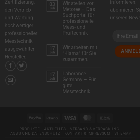
Zertifizierung,
informieren,
Wir stellen vor:
03
zu
DSC-
Juli
Metoree – Das
den Vertrieb
abonnieren S
Electronics
Suchportal für
erweitert
und Wartung
unseren Newsl
das
professionelle
Produktsortiment
hochwertiger
Mess- und
mit
neuen
Prüftechnik
professioneller
Modellen!
Keine
Messtechnik
Kommentare
Wir arbeiten mit
17
zu
ausgewählter
Wir
Juli
“Klarna” für Sie
stellen
Hersteller.
zusammen.
vor:
Metoree
Keine
–
Kommentare
Das
Laborance
17
zu
Suchportal
Wir
Juli
Germany – Für
für
arbeiten
professionelle
gute
mit
Mess-
“Klarna”
Messtechnik
und
für
Prüftechnik
Sie
Keine
zusammen.
Kommentare
zu
Laborance
Germany
PayPal
Klarna
Visa
MasterCard
Bank
–
Für
Transfer
gute
PRODUKTE
AKTUELLES
VERSAND & VERPACKUNG
Messtechnik
AGB’S UND DATENSCHUTZ
KONTAKT & IMPRESSUM
SITEMAP