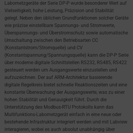
cookies
Labornetzgeräte der Serie DP-P wurde besonderer Wert auf
AD
(long-
Vielseitigkeit, hohe Leistung, Präzision und Stabilität
PERSONALIZATION
term).
gelegt. Neben den üblichen Grundfunktionen solcher Geräte
DETERMINES IF
They
wie präzise einstellbare Spannungs- und Stromwerte,
PERSONALIZED
help
Überspannungs- und Überstromschutz sowie automatische
ADS CAN BE
personalize
Umschaltung zwischen den Betriebsarten CC
SHOWN BASED
your
(Konstantstrom/Stromquelle) und CV
ON USER
browsing
(Konstantspannung/Spannungsquelle) kann die DP-P Serie
BEHAVIOR AND
PREFERENCES,
experience
über moderne digitale Schnittstellen RS232, RS485, RS422
USING STORED
but
gesteuert werden um Ausgangswerte einzustellen und
DATA FOR
can
aufzuzeichnen. Der auf ARM-Architektur basierende
TARGETING.
also
digitale Regelkreis bietet schnelle Reaktionszeiten und eine
AD
track
konstante Überwachung der Ausgangswerte, was zu einer
USER
your
hohen Stabilität und Genauigkeit führt. Durch die
DATA
online
Unterstützung des Modbus-RTU Protokolls kann das
CONTROLS THE
behavior.
Multifunktions-Labornetzgerät einfach in eine neue oder
STORAGE OF
bestehende Infrastruktur integriert werden und mit Labview
USER-SPECIFIC
Consent
interagieren, wobei es auch absolut unabhängig über
DATA FOR AD