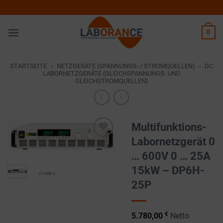
Zum
Inhalt
springen
0
STARTSEITE
»
NETZGERÄTE (SPANNUNGS- / STROMQUELLEN)
»
DC
LABORNETZGERÄTE (GLEICHSPANNUNGS- UND
GLEICHSTROMQUELLEN)
Multifunktions-
Labornetzgerät 0
Zur
… 600V 0 … 25A
Wunschliste
hinzufügen
15kW – DP6H-
25P
€
5.780,00
Netto