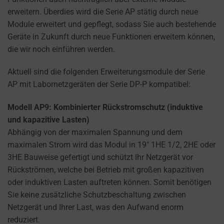
how
erweitern. Überdies wird die Serie AP stätig durch neue
you
Module erweitert und gepflegt, sodass Sie auch bestehende
can
Geräte in Zukunft durch neue Funktionen erweitern können,
manage
die wir noch einführen werden.
your
preferences.
Aktuell sind die folgenden Erweiterungsmodule der Serie
AP mit Labornetzgeräten der Serie DP-P kompatibel:
Modell AP9: Kombinierter Rückstromschutz (induktive
und kapazitive Lasten)
Abhängig von der maximalen Spannung und dem
maximalen Strom wird das Modul in 19″ 1HE 1/2, 2HE oder
3HE Bauweise gefertigt und schützt Ihr Netzgerät vor
Rückströmen, welche bei Betrieb mit großen kapazitiven
oder induktiven Lasten auftreten können. Somit benötigen
Sie keine zusätzliche Schutzbeschaltung zwischen
Netzgerät und Ihrer Last, was den Aufwand enorm
reduziert.