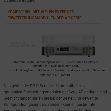
Datenübertragung.
the
types
KOMPATIBEL MIT VIELEN EXTERNEN
of
ERWEITERUNGSMODULEN DER AP SERIE
cookies
used,
data
collected,
and
how
your
information
Erweitern Sie Ihr Labornetzgerät der DP-P Serie durch zusätzliche
Funktionen – auch nach dem Kauf.
is
Symbolbild zeigt ein DP-M Serie Hochleistungsnetzgerät im 2HE Gehäuse
stored
mit Modul AP8 (oben).
or
Netzgeräte der DP-P Serie sind kompatibel zu vielen
shared.
optionalen Erweiterungsmodulen der Serie AP, dadurch sind
It
Sie nicht länger nur an die bei der Bestellung gewählte
also
Konfiguration gebunden, sondern können bestimmte
explains
Funktionen auch nachträglich über externe Module