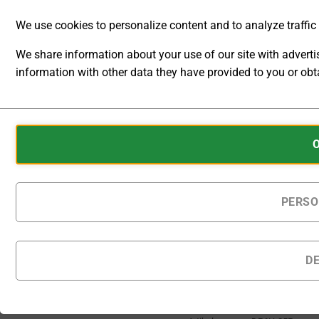
We use cookies to personalize content and to analyze traffic t
[O]
Ausgangskonfiguration
We share information about your use of our site with advert
information with other data they have provided to you or obta
ANALYTIC
Auf Bestellung gefertigte
STORAGE
Produkte werden
Cookies
innerhalb von 25 - 30
CONTROLS
Kalendertagen nach
are
Bestellung geliefert.
WHETHER
small
DATA
data
Multifunktions-Labornetzger
RELATED TO
files
PERSO
WEBSITE
stored
USAGE AND
IN DEN
USER
on
WARENKORB
BEHAVIOR
your
D
CAN BE
device
STORED
Zur Wunschliste
by
FOR
hinzufügen
websites
ANALYTICS