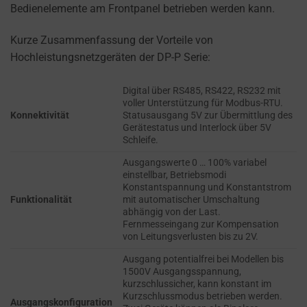
refers
Bedienelemente am Frontpanel betrieben werden kann.
TRACKING,
to
PROFILING, AND
the
Kurze Zusammenfassung der Vorteile von
MEASURING AD
permission
EFFECTIVENESS.
Hochleistungsnetzgeräten der DP-P Serie:
websites
PERSONALIZATIONS
must
Digital über RS485, RS422, RS232 mit
voller Unterstützung für Modbus-RTU.
obtain
Konnektivität
Statusausgang 5V zur Übermittlung des
REGULATES
from
Gerätestatus und Interlock über 5V
WHETHER DATA USED
users
Schleife.
TO PROVIDE
before
PERSONALIZED USER
Ausgangswerte 0 … 100% variabel
using
einstellbar, Betriebsmodi
EXPERIENCES (LIKE
Konstantspannung und Konstantstrom
cookies
CONTENT
Funktionalität
mit automatischer Umschaltung
RECOMMENDATIONS)
that
abhängig von der Last.
CAN BE STORED.
collect
Fernmesseingang zur Kompensation
von Leitungsverlusten bis zu 2V.
personal
SECURITY
data.
Ausgang potentialfrei bei Modellen bis
1500V Ausgangsspannung,
Laws
kurzschlussicher, kann konstant im
SECURITY
like
Kurzschlussmodus betrieben werden.
STORAGE IS
Ausgangskonfiguration