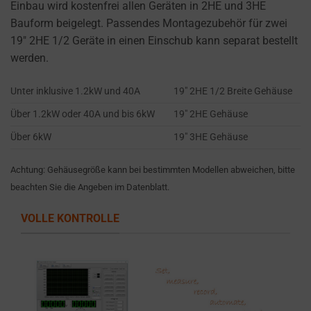
settings,
Einbau wird kostenfrei allen Geräten in 2HE und 3HE
which
Bauform beigelegt. Passendes Montagezubehör für zwei
lets
19″ 2HE 1/2 Geräte in einen Einschub kann separat bestellt
you
werden.
manage
Unter inklusive 1.2kW und 40A
19″ 2HE 1/2 Breite Gehäuse
or
delete
Über 1.2kW oder 40A und bis 6kW
19″ 2HE Gehäuse
stored
Über 6kW
19″ 3HE Gehäuse
cookies
whenever
Achtung: Gehäusegröße kann bei bestimmten Modellen abweichen, bitte
you
beachten Sie die Angeben im Datenblatt.
choose.
VOLLE KONTROLLE
For
more
details
on
how