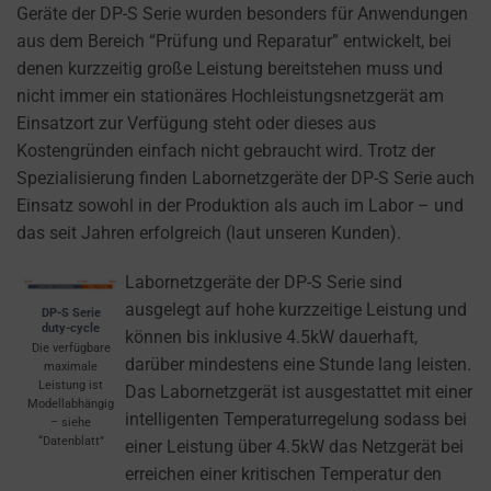
cookies
Geräte der DP-S Serie wurden besonders für Anwendungen
and
aus dem Bereich “Prüfung und Reparatur” entwickelt, bei
control
denen kurzzeitig große Leistung bereitstehen muss und
their
nicht immer ein stationäres Hochleistungsnetzgerät am
privacy.
Einsatzort zur Verfügung steht oder dieses aus
You
Kostengründen einfach nicht gebraucht wird. Trotz der
can
Spezialisierung finden Labornetzgeräte der DP-S Serie auch
also
Einsatz sowohl in der Produktion als auch im Labor – und
withdraw
das seit Jahren erfolgreich (laut unseren Kunden).
consent
at
Labornetzgeräte der DP-S Serie sind
any
ausgelegt auf hohe kurzzeitige Leistung und
DP-S Serie
duty-cycle
time,
können bis inklusive 4.5kW dauerhaft,
Die verfügbare
typically
darüber mindestens eine Stunde lang leisten.
maximale
Leistung ist
through
Das Labornetzgerät ist ausgestattet mit einer
Modellabhängig
the
intelligenten Temperaturregelung sodass bei
– siehe
“Datenblatt”
website’s
einer Leistung über 4.5kW das Netzgerät bei
privacy
erreichen einer kritischen Temperatur den