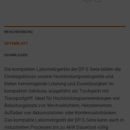
cookies
AD
(long-
PERSONALIZATION
term).
DETERMINES IF
They
PERSONALIZED
help
BESCHREIBUNG
ADS CAN BE
personalize
SHOWN BASED
DATENBLATT
your
ON USER
browsing
BEHAVIOR AND
DOWNLOADS
PREFERENCES,
experience
USING STORED
but
Die kompakten Labornetzgeräte der DP-S Serie bilden die
DATA FOR
can
Einstiegsklasse unserer Hochleistungsnetzgeräte und
TARGETING.
also
bieten hervorragende Leistung und Zuverlässigkeit im
AD
track
kompakten Gehäuse, ausgeführt als Tischgerät mit
USER
your
Transportgriff. Ideal für Hochleistungsanwendungen wie
DATA
online
Belastungstests von Wechselrichtern, Heizelementen,
CONTROLS THE
behavior.
Aufladen von Akkumulatoren oder Kondensatorbänken.
STORAGE OF
Das kompakte Labornetzgerät der DP-S Serie kann auch in
USER-SPECIFIC
Consent
industriellen Prozessen bis zu 4kW Dauerlast völlig
DATA FOR AD