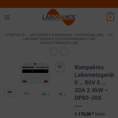
Zum
Inhalt
springen
0
STARTSEITE
»
NETZGERÄTE (SPANNUNGS- / STROMQUELLEN)
»
DC
LABORNETZGERÄTE (GLEICHSPANNUNGS- UND
GLEICHSTROMQUELLEN)
Kompaktes
Labornetzgerät
Zur
0 … 80V 0 …
Wunschliste
hinzufügen
30A 2.4kW –
DP80-30S
€
1.170,00
Netto