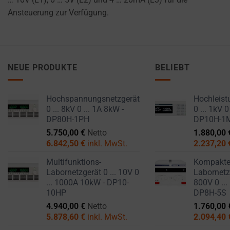
Ansteuerung zur Verfügung.
NEUE PRODUKTE
BELIEBT
Hochspannungsnetzgerät
Hochleist
0 ... 8kV 0 ... 1A 8kW -
0 ... 1kV 0
DP80H-1PH
DP10H-1
5.750,00
€
Netto
1.880,00
6.842,50
€
inkl. MwSt.
2.237,20
Multifunktions-
Kompakt
Labornetzgerät 0 ... 10V 0
Labornetzg
... 1000A 10kW - DP10-
800V 0 ...
10HP
DP8H-5S
4.940,00
€
Netto
1.760,00
5.878,60
€
inkl. MwSt.
2.094,40