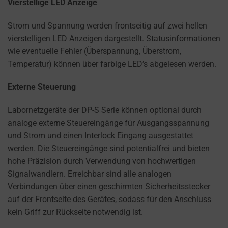
a
Vierstellige LED Anzeige
website
Strom und Spannung werden frontseitig auf zwei hellen
uses
vierstelligen LED Anzeigen dargestellt. Statusinformationen
cookies
wie eventuelle Fehler (Überspannung, Überstrom,
and
Temperatur) können über farbige LED’s abgelesen werden.
collects
data,
Externe Steuerung
you
can
Labornetzgeräte der DP-S Serie können optional durch
refer
analoge externe Steuereingänge für Ausgangsspannung
to
und Strom und einen Interlock Eingang ausgestattet
the
werden. Die Steuereingänge sind potentialfrei und bieten
website’s
hohe Präzision durch Verwendung von hochwertigen
privacy
Signalwandlern. Erreichbar sind alle analogen
policy.
Verbindungen über einen geschirmten Sicherheitsstecker
This
auf der Frontseite des Gerätes, sodass für den Anschluss
document
kein Griff zur Rückseite notwendig ist.
outlines