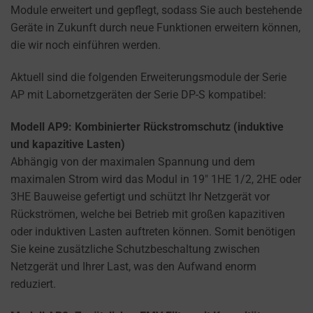
how
Module erweitert und gepflegt, sodass Sie auch bestehende
you
Geräte in Zukunft durch neue Funktionen erweitern können,
can
die wir noch einführen werden.
manage
your
Aktuell sind die folgenden Erweiterungsmodule der Serie
preferences.
AP mit Labornetzgeräten der Serie DP-S kompatibel:
Modell AP9: Kombinierter Rückstromschutz (induktive
und kapazitive Lasten)
Abhängig von der maximalen Spannung und dem
maximalen Strom wird das Modul in 19″ 1HE 1/2, 2HE oder
3HE Bauweise gefertigt und schützt Ihr Netzgerät vor
Rückströmen, welche bei Betrieb mit großen kapazitiven
oder induktiven Lasten auftreten können. Somit benötigen
Sie keine zusätzliche Schutzbeschaltung zwischen
Netzgerät und Ihrer Last, was den Aufwand enorm
reduziert.