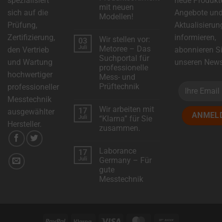
spezialisiert
neue Produkt
mit neuen
sich auf die
Angebote un
Modellen!
Prüfung,
Aktualisierun
Keine
Kommentare
Zertifizierung,
informieren,
Wir stellen vor:
03
zu
DSC-
Juli
Metoree – Das
den Vertrieb
abonnieren S
Electronics
Suchportal für
erweitert
und Wartung
unseren Newsl
das
professionelle
Produktsortiment
hochwertiger
Mess- und
mit
neuen
Prüftechnik
professioneller
Modellen!
Keine
Messtechnik
Kommentare
Wir arbeiten mit
17
zu
ausgewählter
Wir
Juli
“Klarna” für Sie
stellen
Hersteller.
zusammen.
vor:
Metoree
Keine
–
Kommentare
Das
Laborance
17
zu
Suchportal
Wir
Juli
Germany – Für
für
arbeiten
professionelle
gute
mit
Mess-
“Klarna”
Messtechnik
und
für
Prüftechnik
Sie
Keine
zusammen.
Kommentare
zu
Laborance
Germany
PayPal
Klarna
Visa
MasterCard
Bank
–