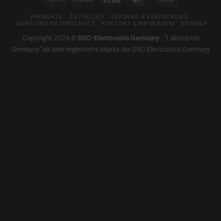
Für
Transfer
gute
PRODUKTE
AKTUELLES
VERSAND & VERPACKUNG
Messtechnik
AGB’S UND DATENSCHUTZ
KONTAKT & IMPRESSUM
SITEMAP
Copyright 2026 ©
DSC-Electronics Germany
-
"Laborance
Germany" ist eine registrierte Marke der DSC-Electronics Germany