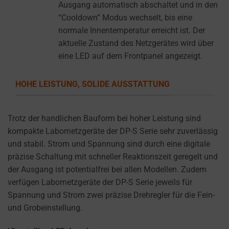
settings,
Ausgang automatisch abschaltet und in den
which
“Cooldown” Modus wechselt, bis eine
lets
normale Innentemperatur erreicht ist. Der
you
aktuelle Zustand des Netzgerätes wird über
manage
eine LED auf dem Frontpanel angezeigt.
or
delete
HOHE LEISTUNG, SOLIDE AUSSTATTUNG
stored
cookies
Trotz der handlichen Bauform bei hoher Leistung sind
whenever
kompakte Labornetzgeräte der DP-S Serie sehr zuverlässig
you
und stabil. Strom und Spannung sind durch eine digitale
choose.
präzise Schaltung mit schneller Reaktionszeit geregelt und
For
der Ausgang ist potentialfrei bei allen Modellen. Zudem
more
verfügen Labornetzgeräte der DP-S Serie jeweils für
details
Spannung und Strom zwei präzise Drehregler für die Fein-
on
und Grobeinstellung.
how