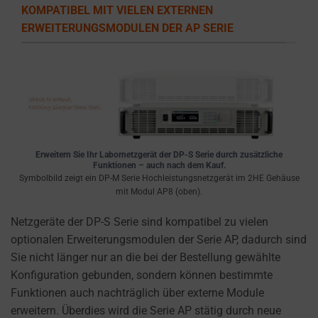
the
KOMPATIBEL MIT VIELEN EXTERNEN
types
ERWEITERUNGSMODULEN DER AP SERIE
of
cookies
used,
data
collected,
and
how
Erweitern Sie Ihr Labornetzgerät der DP-S Serie durch zusätzliche
your
Funktionen – auch nach dem Kauf.
information
Symbolbild zeigt ein DP-M Serie Hochleistungsnetzgerät im 2HE Gehäuse
mit Modul AP8 (oben).
is
stored
Netzgeräte der DP-S Serie sind kompatibel zu vielen
or
optionalen Erweiterungsmodulen der Serie AP, dadurch sind
shared.
Sie nicht länger nur an die bei der Bestellung gewählte
It
Konfiguration gebunden, sondern können bestimmte
also
Funktionen auch nachträglich über externe Module
explains
erweitern. Überdies wird die Serie AP stätig durch neue