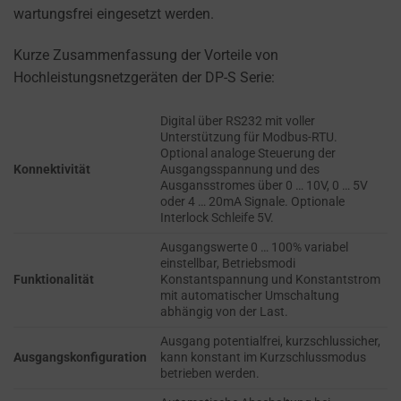
refers
wartungsfrei eingesetzt werden.
TRACKING,
to
PROFILING, AND
the
MEASURING AD
Kurze Zusammenfassung der Vorteile von
permission
EFFECTIVENESS.
Hochleistungsnetzgeräten der DP-S Serie:
websites
PERSONALIZATIONS
must
Digital über RS232 mit voller
obtain
Unterstützung für Modbus-RTU.
Optional analoge Steuerung der
REGULATES
from
Konnektivität
Ausgangsspannung und des
WHETHER DATA USED
users
Ausgansstromes über 0 … 10V, 0 … 5V
TO PROVIDE
oder 4 … 20mA Signale. Optionale
before
PERSONALIZED USER
Interlock Schleife 5V.
using
EXPERIENCES (LIKE
cookies
Ausgangswerte 0 … 100% variabel
CONTENT
einstellbar, Betriebsmodi
RECOMMENDATIONS)
that
Funktionalität
Konstantspannung und Konstantstrom
CAN BE STORED.
collect
mit automatischer Umschaltung
abhängig von der Last.
personal
SECURITY
data.
Ausgang potentialfrei, kurzschlussicher,
Ausgangskonfiguration
kann konstant im Kurzschlussmodus
Laws
SECURITY
betrieben werden.
like
STORAGE IS