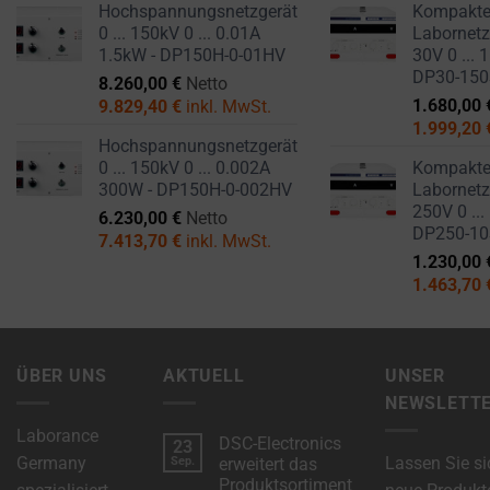
Hochspannungsnetzgerät
Kompakt
0 ... 150kV 0 ... 0.01A
Labornetzg
1.5kW - DP150H-0-01HV
30V 0 ... 
DP30-15
8.260,00
€
Netto
1.680,00
9.829,40
€
inkl. MwSt.
1.999,20
Hochspannungsnetzgerät
0 ... 150kV 0 ... 0.002A
Kompakt
300W - DP150H-0-002HV
Labornetzg
250V 0 ...
6.230,00
€
Netto
DP250-1
7.413,70
€
inkl. MwSt.
1.230,00
1.463,70
ÜBER UNS
AKTUELL
UNSER
NEWSLETT
Laborance
DSC-Electronics
23
Germany
Lassen Sie si
Sep.
erweitert das
Produktsortiment