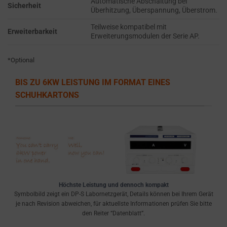
Automatische Abschaltung bei
the
THE PRACTICE
Sicherheit
Überhitzung, Überspannung, Überstrom.
GDPR
OF SAFELY
STORING
require
Teilweise kompatibel mit
Erweiterbarkeit
Erweiterungsmodulen der Serie AP.
SENSITIVE DATA
websites
USING
to
ENCRYPTION
*Optional
ask
OR SECURE
for
METHODS TO
BIS ZU 6KW LEISTUNG IM FORMAT EINES
PREVENT
explicit
SCHUHKARTONS
UNAUTHORIZED
consent
ACCESS OR
through
THEFT.
cookie
banners,
allowing
users
to
Höchste Leistung und dennoch kompakt
accept
Symbolbild zeigt ein DP-S Labornetzgerät, Details können bei Ihrem Gerät
or
je nach Revision abweichen, für aktuellste Informationen prüfen Sie bitte
den Reiter “Datenblatt”.
reject