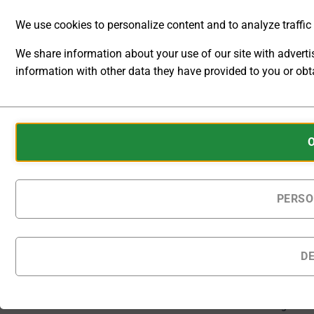
Infrastrukturen
We use cookies to personalize content and to analyze traffic t
ermöglichen.
We share information about your use of our site with advert
[U]
[L]
information with other data they have provided to you or obta
Externes
Externes
Steuersignal
Steuersigna
ANALYTIC
U
I
STORAGE
Cookies
CONTROLS
are
WHETHER
small
DATA
[A] Ext.
data
RELATED TO
Ausgang
files
PERSO
WEBSITE
Interlock
stored
USAGE AND
USER
on
BEHAVIOR
your
D
CAN BE
device
Auf Bestellung
STORED
gefertigte Produkte
by
FOR
werden innerhalb von
websites
ANALYTICS
28 - 31 Kalendertagen