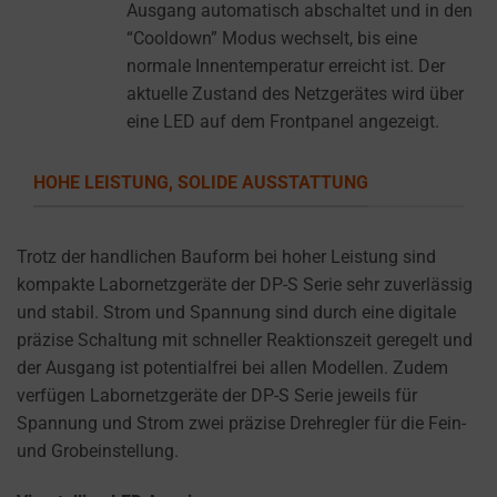
settings,
Ausgang automatisch abschaltet und in den
which
“Cooldown” Modus wechselt, bis eine
lets
normale Innentemperatur erreicht ist. Der
you
aktuelle Zustand des Netzgerätes wird über
manage
eine LED auf dem Frontpanel angezeigt.
or
delete
HOHE LEISTUNG, SOLIDE AUSSTATTUNG
stored
cookies
Trotz der handlichen Bauform bei hoher Leistung sind
whenever
kompakte Labornetzgeräte der DP-S Serie sehr zuverlässig
you
und stabil. Strom und Spannung sind durch eine digitale
choose.
präzise Schaltung mit schneller Reaktionszeit geregelt und
For
der Ausgang ist potentialfrei bei allen Modellen. Zudem
more
verfügen Labornetzgeräte der DP-S Serie jeweils für
details
Spannung und Strom zwei präzise Drehregler für die Fein-
on
und Grobeinstellung.
how