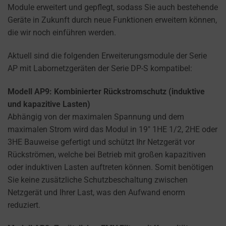
how
Module erweitert und gepflegt, sodass Sie auch bestehende
you
Geräte in Zukunft durch neue Funktionen erweitern können,
can
die wir noch einführen werden.
manage
your
Aktuell sind die folgenden Erweiterungsmodule der Serie
preferences.
AP mit Labornetzgeräten der Serie DP-S kompatibel:
Modell AP9: Kombinierter Rückstromschutz (induktive
und kapazitive Lasten)
Abhängig von der maximalen Spannung und dem
maximalen Strom wird das Modul in 19″ 1HE 1/2, 2HE oder
3HE Bauweise gefertigt und schützt Ihr Netzgerät vor
Rückströmen, welche bei Betrieb mit großen kapazitiven
oder induktiven Lasten auftreten können. Somit benötigen
Sie keine zusätzliche Schutzbeschaltung zwischen
Netzgerät und Ihrer Last, was den Aufwand enorm
reduziert.