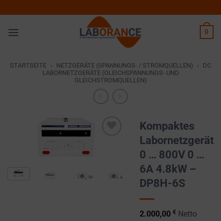
Zum
Inhalt
springen
0
STARTSEITE
»
NETZGERÄTE (SPANNUNGS- / STROMQUELLEN)
»
DC
LABORNETZGERÄTE (GLEICHSPANNUNGS- UND
GLEICHSTROMQUELLEN)
Kompaktes
Labornetzgerät
Zur
0 … 800V 0 …
Wunschliste
hinzufügen
6A 4.8kW –
DP8H-6S
€
2.000,00
Netto