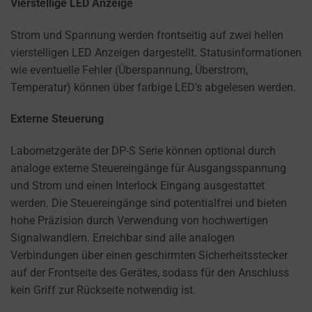
a
Vierstellige LED Anzeige
website
Strom und Spannung werden frontseitig auf zwei hellen
uses
vierstelligen LED Anzeigen dargestellt. Statusinformationen
cookies
wie eventuelle Fehler (Überspannung, Überstrom,
and
Temperatur) können über farbige LED’s abgelesen werden.
collects
data,
Externe Steuerung
you
can
Labornetzgeräte der DP-S Serie können optional durch
refer
analoge externe Steuereingänge für Ausgangsspannung
to
und Strom und einen Interlock Eingang ausgestattet
the
werden. Die Steuereingänge sind potentialfrei und bieten
website’s
hohe Präzision durch Verwendung von hochwertigen
privacy
Signalwandlern. Erreichbar sind alle analogen
policy.
Verbindungen über einen geschirmten Sicherheitsstecker
This
auf der Frontseite des Gerätes, sodass für den Anschluss
document
kein Griff zur Rückseite notwendig ist.
outlines