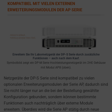
the
KOMPATIBEL MIT VIELEN EXTERNEN
types
ERWEITERUNGSMODULEN DER AP SERIE
of
cookies
used,
data
collected,
and
how
Erweitern Sie Ihr Labornetzgerät der DP-S Serie durch zusätzliche
your
Funktionen – auch nach dem Kauf.
information
Symbolbild zeigt ein DP-M Serie Hochleistungsnetzgerät im 2HE Gehäuse
mit Modul AP8 (oben).
is
stored
Netzgeräte der DP-S Serie sind kompatibel zu vielen
or
optionalen Erweiterungsmodulen der Serie AP, dadurch sind
shared.
Sie nicht länger nur an die bei der Bestellung gewählte
It
Konfiguration gebunden, sondern können bestimmte
also
Funktionen auch nachträglich über externe Module
explains
erweitern. Überdies wird die Serie AP stätig durch neue