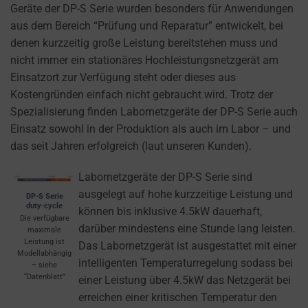
cookies
Geräte der DP-S Serie wurden besonders für Anwendungen
and
aus dem Bereich “Prüfung und Reparatur” entwickelt, bei
control
denen kurzzeitig große Leistung bereitstehen muss und
their
nicht immer ein stationäres Hochleistungsnetzgerät am
privacy.
Einsatzort zur Verfügung steht oder dieses aus
You
Kostengründen einfach nicht gebraucht wird. Trotz der
can
Spezialisierung finden Labornetzgeräte der DP-S Serie auch
also
Einsatz sowohl in der Produktion als auch im Labor – und
withdraw
das seit Jahren erfolgreich (laut unseren Kunden).
consent
at
Labornetzgeräte der DP-S Serie sind
any
ausgelegt auf hohe kurzzeitige Leistung und
DP-S Serie
duty-cycle
time,
können bis inklusive 4.5kW dauerhaft,
Die verfügbare
typically
darüber mindestens eine Stunde lang leisten.
maximale
Leistung ist
through
Das Labornetzgerät ist ausgestattet mit einer
Modellabhängig
the
intelligenten Temperaturregelung sodass bei
– siehe
“Datenblatt”
website’s
einer Leistung über 4.5kW das Netzgerät bei
privacy
erreichen einer kritischen Temperatur den