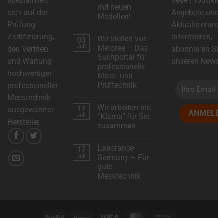
spezialisiert
neue Produkt
mit neuen
sich auf die
Angebote un
Modellen!
Prüfung,
Aktualisierun
Keine
Kommentare
Zertifizierung,
informieren,
Wir stellen vor:
03
zu
DSC-
Juli
Metoree – Das
den Vertrieb
abonnieren S
Electronics
Suchportal für
erweitert
und Wartung
unseren Newsl
das
professionelle
Produktsortiment
hochwertiger
Mess- und
mit
neuen
Prüftechnik
professioneller
Modellen!
Keine
Messtechnik
Kommentare
Wir arbeiten mit
17
zu
ausgewählter
Wir
Juli
“Klarna” für Sie
stellen
Hersteller.
zusammen.
vor:
Metoree
Keine
–
Kommentare
Das
Laborance
17
zu
Suchportal
Wir
Juli
Germany – Für
für
arbeiten
professionelle
gute
mit
Mess-
“Klarna”
Messtechnik
und
für
Prüftechnik
Sie
Keine
zusammen.
Kommentare
zu
Laborance
Germany
PayPal
Klarna
Visa
MasterCard
Bank
–