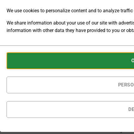
Infrastrukturen
We use cookies to personalize content and to analyze traffic t
ermöglichen.
We share information about your use of our site with advert
[U]
[L]
information with other data they have provided to you or obta
Externes
Externes
Steuersignal
Steuersigna
ANALYTIC
U
I
STORAGE
Cookies
CONTROLS
are
WHETHER
small
DATA
[A] Ext.
data
RELATED TO
Ausgang
files
PERSO
WEBSITE
Interlock
stored
USAGE AND
USER
on
BEHAVIOR
your
D
CAN BE
device
Auf Bestellung
STORED
gefertigte Produkte
by
FOR
werden innerhalb von
websites
ANALYTICS
28 - 31 Kalendertagen