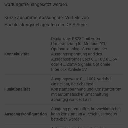
refers
wartungsfrei eingesetzt werden.
TRACKING,
to
PROFILING, AND
the
MEASURING AD
Kurze Zusammenfassung der Vorteile von
permission
EFFECTIVENESS.
Hochleistungsnetzgeräten der DP-S Serie:
websites
PERSONALIZATIONS
must
Digital über RS232 mit voller
obtain
Unterstützung für Modbus-RTU.
Optional analoge Steuerung der
REGULATES
from
Konnektivität
Ausgangsspannung und des
WHETHER DATA USED
users
Ausgansstromes über 0 … 10V, 0 … 5V
TO PROVIDE
oder 4 … 20mA Signale. Optionale
before
PERSONALIZED USER
Interlock Schleife 5V.
using
EXPERIENCES (LIKE
cookies
Ausgangswerte 0 … 100% variabel
CONTENT
einstellbar, Betriebsmodi
RECOMMENDATIONS)
that
Funktionalität
Konstantspannung und Konstantstrom
CAN BE STORED.
collect
mit automatischer Umschaltung
abhängig von der Last.
personal
SECURITY
data.
Ausgang potentialfrei, kurzschlussicher,
Ausgangskonfiguration
kann konstant im Kurzschlussmodus
Laws
SECURITY
betrieben werden.
like
STORAGE IS