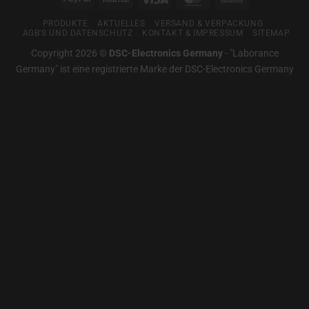
Für
Transfer
gute
PRODUKTE
AKTUELLES
VERSAND & VERPACKUNG
Messtechnik
AGB’S UND DATENSCHUTZ
KONTAKT & IMPRESSUM
SITEMAP
Copyright 2026 ©
DSC-Electronics Germany
-
"Laborance
Germany" ist eine registrierte Marke der DSC-Electronics Germany