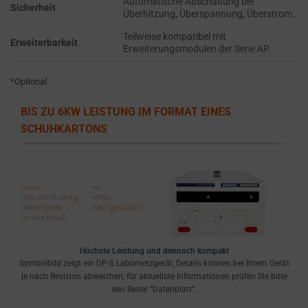
Automatische Abschaltung bei
the
THE PRACTICE
Sicherheit
Überhitzung, Überspannung, Überstrom.
GDPR
OF SAFELY
STORING
require
Teilweise kompatibel mit
Erweiterbarkeit
Erweiterungsmodulen der Serie AP.
SENSITIVE DATA
websites
USING
to
ENCRYPTION
*Optional
ask
OR SECURE
for
METHODS TO
BIS ZU 6KW LEISTUNG IM FORMAT EINES
PREVENT
explicit
SCHUHKARTONS
UNAUTHORIZED
consent
ACCESS OR
through
THEFT.
cookie
banners,
allowing
users
to
Höchste Leistung und dennoch kompakt
accept
Symbolbild zeigt ein DP-S Labornetzgerät, Details können bei Ihrem Gerät
or
je nach Revision abweichen, für aktuellste Informationen prüfen Sie bitte
den Reiter “Datenblatt”.
reject