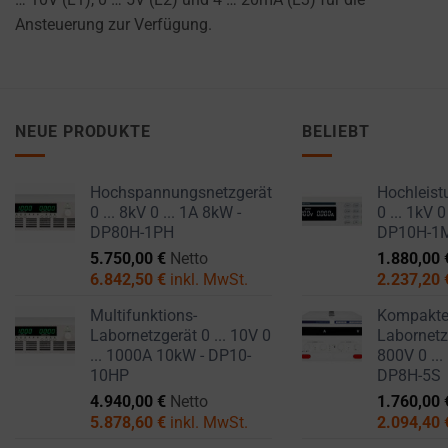
Ansteuerung zur Verfügung.
NEUE PRODUKTE
BELIEBT
Hochspannungsnetzgerät
Hochleist
0 ... 8kV 0 ... 1A 8kW -
0 ... 1kV 0
DP80H-1PH
DP10H-1
5.750,00
€
Netto
1.880,00
6.842,50
€
inkl. MwSt.
2.237,20
Multifunktions-
Kompakt
Labornetzgerät 0 ... 10V 0
Labornetzg
... 1000A 10kW - DP10-
800V 0 ...
10HP
DP8H-5S
4.940,00
€
Netto
1.760,00
5.878,60
€
inkl. MwSt.
2.094,40