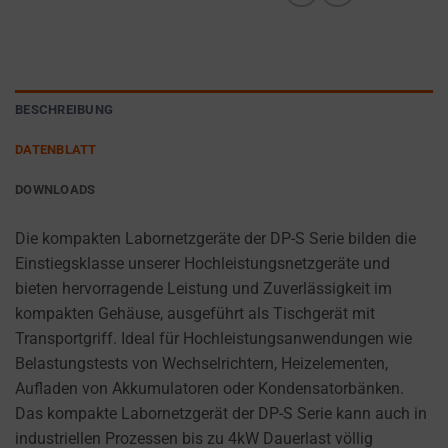
cookies
AD
(long-
PERSONALIZATION
term).
DETERMINES IF
They
PERSONALIZED
help
BESCHREIBUNG
ADS CAN BE
personalize
SHOWN BASED
DATENBLATT
your
ON USER
browsing
BEHAVIOR AND
DOWNLOADS
PREFERENCES,
experience
USING STORED
but
Die kompakten Labornetzgeräte der DP-S Serie bilden die
DATA FOR
can
Einstiegsklasse unserer Hochleistungsnetzgeräte und
TARGETING.
also
bieten hervorragende Leistung und Zuverlässigkeit im
AD
track
kompakten Gehäuse, ausgeführt als Tischgerät mit
USER
your
Transportgriff. Ideal für Hochleistungsanwendungen wie
DATA
online
Belastungstests von Wechselrichtern, Heizelementen,
CONTROLS THE
behavior.
Aufladen von Akkumulatoren oder Kondensatorbänken.
STORAGE OF
Das kompakte Labornetzgerät der DP-S Serie kann auch in
USER-SPECIFIC
Consent
industriellen Prozessen bis zu 4kW Dauerlast völlig
DATA FOR AD