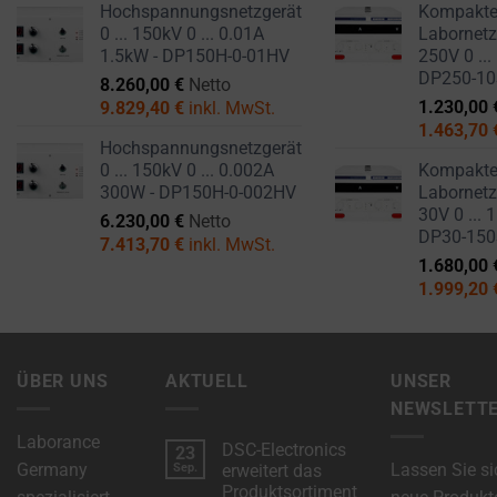
Hochspannungsnetzgerät
Kompakt
0 ... 150kV 0 ... 0.01A
Labornetzg
1.5kW - DP150H-0-01HV
250V 0 ...
DP250-1
8.260,00
€
Netto
1.230,00
9.829,40
€
inkl. MwSt.
1.463,70
Hochspannungsnetzgerät
0 ... 150kV 0 ... 0.002A
Kompakt
300W - DP150H-0-002HV
Labornetzg
30V 0 ... 
6.230,00
€
Netto
DP30-15
7.413,70
€
inkl. MwSt.
1.680,00
1.999,20
ÜBER UNS
AKTUELL
UNSER
NEWSLETT
Laborance
DSC-Electronics
23
Germany
Lassen Sie si
Sep.
erweitert das
Produktsortiment