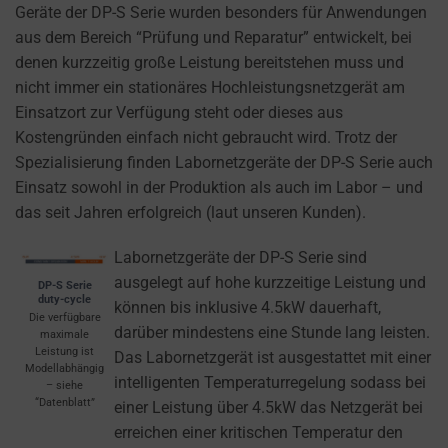
cookies
Geräte der DP-S Serie wurden besonders für Anwendungen
and
aus dem Bereich “Prüfung und Reparatur” entwickelt, bei
control
denen kurzzeitig große Leistung bereitstehen muss und
their
nicht immer ein stationäres Hochleistungsnetzgerät am
privacy.
Einsatzort zur Verfügung steht oder dieses aus
You
Kostengründen einfach nicht gebraucht wird. Trotz der
can
Spezialisierung finden Labornetzgeräte der DP-S Serie auch
also
Einsatz sowohl in der Produktion als auch im Labor – und
withdraw
das seit Jahren erfolgreich (laut unseren Kunden).
consent
at
Labornetzgeräte der DP-S Serie sind
any
ausgelegt auf hohe kurzzeitige Leistung und
DP-S Serie
duty-cycle
time,
können bis inklusive 4.5kW dauerhaft,
Die verfügbare
typically
darüber mindestens eine Stunde lang leisten.
maximale
Leistung ist
through
Das Labornetzgerät ist ausgestattet mit einer
Modellabhängig
the
intelligenten Temperaturregelung sodass bei
– siehe
“Datenblatt”
website’s
einer Leistung über 4.5kW das Netzgerät bei
privacy
erreichen einer kritischen Temperatur den