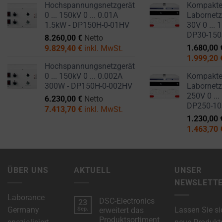
Hochspannungsnetzgerät
Kompakt
0 ... 150kV 0 ... 0.01A
Labornetzg
1.5kW - DP150H-0-01HV
30V 0 ... 
DP30-15
8.260,00
€
Netto
1.680,00
9.829,40
€
inkl. MwSt.
1.999,20
Hochspannungsnetzgerät
0 ... 150kV 0 ... 0.002A
Kompakt
300W - DP150H-0-002HV
Labornetzg
250V 0 ...
6.230,00
€
Netto
DP250-1
7.413,70
€
inkl. MwSt.
1.230,00
1.463,70
ÜBER UNS
AKTUELL
UNSER
NEWSLETT
Laborance
DSC-Electronics
23
Germany
Lassen Sie si
Sep.
erweitert das
Produktsortiment