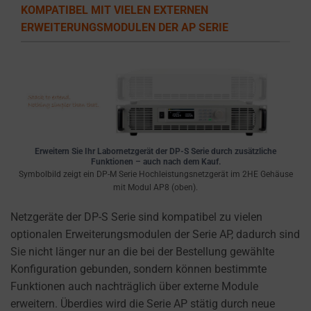
the
KOMPATIBEL MIT VIELEN EXTERNEN
types
ERWEITERUNGSMODULEN DER AP SERIE
of
cookies
used,
data
collected,
and
how
Erweitern Sie Ihr Labornetzgerät der DP-S Serie durch zusätzliche
your
Funktionen – auch nach dem Kauf.
information
Symbolbild zeigt ein DP-M Serie Hochleistungsnetzgerät im 2HE Gehäuse
mit Modul AP8 (oben).
is
stored
Netzgeräte der DP-S Serie sind kompatibel zu vielen
or
optionalen Erweiterungsmodulen der Serie AP, dadurch sind
shared.
Sie nicht länger nur an die bei der Bestellung gewählte
It
Konfiguration gebunden, sondern können bestimmte
also
Funktionen auch nachträglich über externe Module
explains
erweitern. Überdies wird die Serie AP stätig durch neue