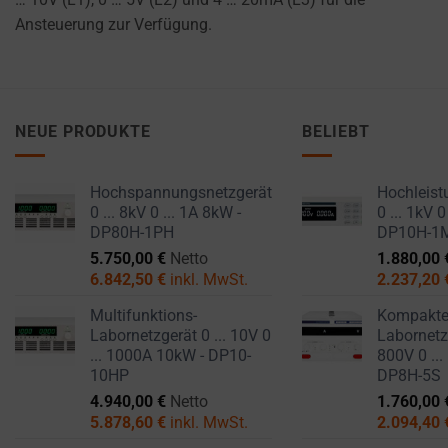
Ansteuerung zur Verfügung.
NEUE PRODUKTE
BELIEBT
Hochspannungsnetzgerät
Hochleist
0 ... 8kV 0 ... 1A 8kW -
0 ... 1kV 0
DP80H-1PH
DP10H-1
5.750,00
€
Netto
1.880,00
6.842,50
€
inkl. MwSt.
2.237,20
Multifunktions-
Kompakt
Labornetzgerät 0 ... 10V 0
Labornetzg
... 1000A 10kW - DP10-
800V 0 ...
10HP
DP8H-5S
4.940,00
€
Netto
1.760,00
5.878,60
€
inkl. MwSt.
2.094,40