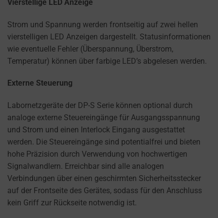
a
Vierstellige LED Anzeige
website
Strom und Spannung werden frontseitig auf zwei hellen
uses
vierstelligen LED Anzeigen dargestellt. Statusinformationen
cookies
wie eventuelle Fehler (Überspannung, Überstrom,
and
Temperatur) können über farbige LED’s abgelesen werden.
collects
data,
Externe Steuerung
you
can
Labornetzgeräte der DP-S Serie können optional durch
refer
analoge externe Steuereingänge für Ausgangsspannung
to
und Strom und einen Interlock Eingang ausgestattet
the
werden. Die Steuereingänge sind potentialfrei und bieten
website’s
hohe Präzision durch Verwendung von hochwertigen
privacy
Signalwandlern. Erreichbar sind alle analogen
policy.
Verbindungen über einen geschirmten Sicherheitsstecker
This
auf der Frontseite des Gerätes, sodass für den Anschluss
document
kein Griff zur Rückseite notwendig ist.
outlines