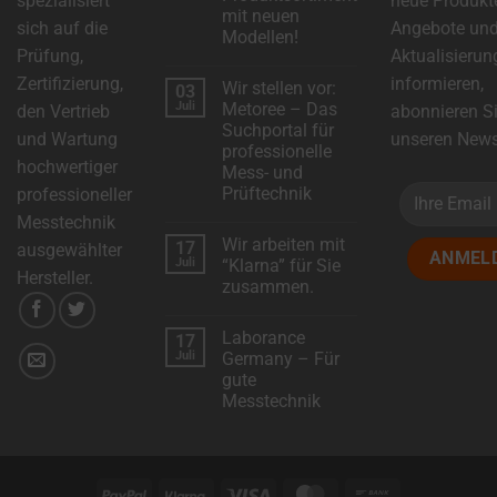
spezialisiert
neue Produkt
mit neuen
sich auf die
Angebote un
Modellen!
Prüfung,
Aktualisierun
Keine
Kommentare
Zertifizierung,
informieren,
Wir stellen vor:
03
zu
DSC-
Juli
Metoree – Das
den Vertrieb
abonnieren S
Electronics
Suchportal für
erweitert
und Wartung
unseren Newsl
das
professionelle
Produktsortiment
hochwertiger
Mess- und
mit
neuen
Prüftechnik
professioneller
Modellen!
Keine
Messtechnik
Kommentare
Wir arbeiten mit
17
zu
ausgewählter
Wir
Juli
“Klarna” für Sie
stellen
Hersteller.
zusammen.
vor:
Metoree
Keine
–
Kommentare
Das
Laborance
17
zu
Suchportal
Wir
Juli
Germany – Für
für
arbeiten
professionelle
gute
mit
Mess-
“Klarna”
Messtechnik
und
für
Prüftechnik
Sie
Keine
zusammen.
Kommentare
zu
Laborance
Germany
PayPal
Klarna
Visa
MasterCard
Bank
–