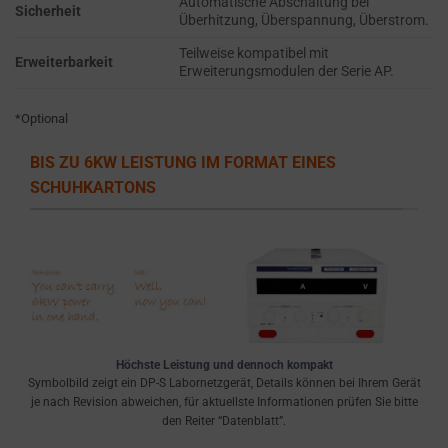
Automatische Abschaltung bei
the
THE PRACTICE
Sicherheit
Überhitzung, Überspannung, Überstrom.
GDPR
OF SAFELY
STORING
require
Teilweise kompatibel mit
Erweiterbarkeit
Erweiterungsmodulen der Serie AP.
SENSITIVE DATA
websites
USING
to
ENCRYPTION
*Optional
ask
OR SECURE
for
METHODS TO
BIS ZU 6KW LEISTUNG IM FORMAT EINES
PREVENT
explicit
SCHUHKARTONS
UNAUTHORIZED
consent
ACCESS OR
through
THEFT.
cookie
banners,
allowing
users
to
Höchste Leistung und dennoch kompakt
accept
Symbolbild zeigt ein DP-S Labornetzgerät, Details können bei Ihrem Gerät
or
je nach Revision abweichen, für aktuellste Informationen prüfen Sie bitte
den Reiter “Datenblatt”.
reject