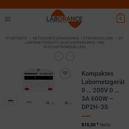
Zum
Inhalt
springen
0
STARTSEITE
»
NETZGERÄTE (SPANNUNGS- / STROMQUELLEN)
»
DC
LABORNETZGERÄTE (GLEICHSPANNUNGS- UND
GLEICHSTROMQUELLEN)
Kompaktes
Labornetzgerät
Zur
0 … 200V 0 …
Wunschliste
hinzufügen
3A 600W –
DP2H-3S
€
810,00
Netto