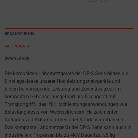
cookies
AD
(long-
PERSONALIZATION
term).
DETERMINES IF
They
PERSONALIZED
help
BESCHREIBUNG
ADS CAN BE
personalize
SHOWN BASED
DATENBLATT
your
ON USER
browsing
BEHAVIOR AND
DOWNLOADS
PREFERENCES,
experience
USING STORED
but
Die kompakten Labornetzgeräte der DP-S Serie bilden die
DATA FOR
can
Einstiegsklasse unserer Hochleistungsnetzgeräte und
TARGETING.
also
bieten hervorragende Leistung und Zuverlässigkeit im
AD
track
kompakten Gehäuse, ausgeführt als Tischgerät mit
USER
your
Transportgriff. Ideal für Hochleistungsanwendungen wie
DATA
online
Belastungstests von Wechselrichtern, Heizelementen,
CONTROLS THE
behavior.
Aufladen von Akkumulatoren oder Kondensatorbänken.
STORAGE OF
Das kompakte Labornetzgerät der DP-S Serie kann auch in
USER-SPECIFIC
Consent
industriellen Prozessen bis zu 4kW Dauerlast völlig
DATA FOR AD