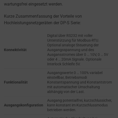
refers
wartungsfrei eingesetzt werden.
TRACKING,
to
PROFILING, AND
the
MEASURING AD
Kurze Zusammenfassung der Vorteile von
permission
EFFECTIVENESS.
Hochleistungsnetzgeräten der DP-S Serie:
websites
PERSONALIZATIONS
must
Digital über RS232 mit voller
obtain
Unterstützung für Modbus-RTU.
Optional analoge Steuerung der
REGULATES
from
Konnektivität
Ausgangsspannung und des
WHETHER DATA USED
users
Ausgansstromes über 0 … 10V, 0 … 5V
TO PROVIDE
oder 4 … 20mA Signale. Optionale
before
PERSONALIZED USER
Interlock Schleife 5V.
using
EXPERIENCES (LIKE
cookies
Ausgangswerte 0 … 100% variabel
CONTENT
einstellbar, Betriebsmodi
RECOMMENDATIONS)
that
Funktionalität
Konstantspannung und Konstantstrom
CAN BE STORED.
collect
mit automatischer Umschaltung
abhängig von der Last.
personal
SECURITY
data.
Ausgang potentialfrei, kurzschlussicher,
Ausgangskonfiguration
kann konstant im Kurzschlussmodus
Laws
SECURITY
betrieben werden.
like
STORAGE IS