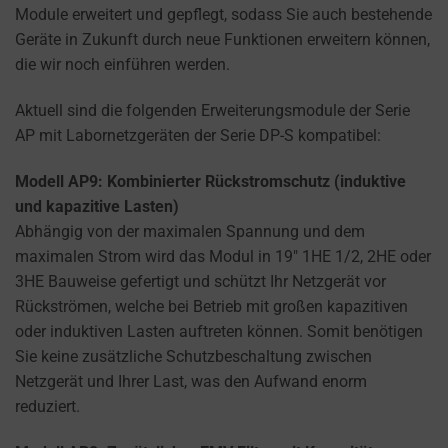
how
Module erweitert und gepflegt, sodass Sie auch bestehende
you
Geräte in Zukunft durch neue Funktionen erweitern können,
can
die wir noch einführen werden.
manage
your
Aktuell sind die folgenden Erweiterungsmodule der Serie
preferences.
AP mit Labornetzgeräten der Serie DP-S kompatibel:
Modell AP9: Kombinierter Rückstromschutz (induktive
und kapazitive Lasten)
Abhängig von der maximalen Spannung und dem
maximalen Strom wird das Modul in 19″ 1HE 1/2, 2HE oder
3HE Bauweise gefertigt und schützt Ihr Netzgerät vor
Rückströmen, welche bei Betrieb mit großen kapazitiven
oder induktiven Lasten auftreten können. Somit benötigen
Sie keine zusätzliche Schutzbeschaltung zwischen
Netzgerät und Ihrer Last, was den Aufwand enorm
reduziert.