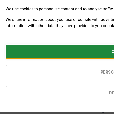
Infrastrukturen
We use cookies to personalize content and to analyze traffic t
ermöglichen.
We share information about your use of our site with advert
[U]
[L]
information with other data they have provided to you or obta
Externes
Externes
Steuersignal
Steuersigna
ANALYTIC
U
I
STORAGE
Cookies
CONTROLS
are
WHETHER
small
DATA
[A] Ext.
data
RELATED TO
Ausgang
files
PERSO
WEBSITE
Interlock
stored
USAGE AND
USER
on
BEHAVIOR
your
D
CAN BE
device
Auf Bestellung
STORED
gefertigte Produkte
by
FOR
werden innerhalb von
websites
ANALYTICS
28 - 31 Kalendertagen