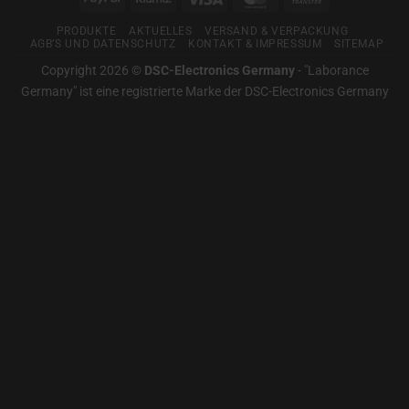
Für
Transfer
gute
PRODUKTE
AKTUELLES
VERSAND & VERPACKUNG
Messtechnik
AGB’S UND DATENSCHUTZ
KONTAKT & IMPRESSUM
SITEMAP
Copyright 2026 ©
DSC-Electronics Germany
-
"Laborance
Germany" ist eine registrierte Marke der DSC-Electronics Germany