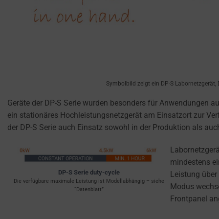
USER-SPECIFIC
Consent
DATA FOR AD
refers
TRACKING,
to
PROFILING, AND
the
MEASURING AD
permission
EFFECTIVENESS.
websites
PERSONALIZATIONS
must
Symbolbild zeigt ein DP-S Labornetzgerät, D
obtain
REGULATES
from
Geräte der DP-S Serie wurden besonders für Anwendungen aus
WHETHER DATA USED
users
ein stationäres Hochleistungsnetzgerät am Einsatzort zur Ver
TO PROVIDE
before
der DP-S Serie auch Einsatz sowohl in der Produktion als auc
PERSONALIZED USER
using
EXPERIENCES (LIKE
cookies
CONTENT
Labornetzgerä
RECOMMENDATIONS)
that
mindestens ein
CAN BE STORED.
collect
DP-S Serie duty-cycle
Leistung über
Die verfügbare maximale Leistung ist Modellabhängig – siehe
personal
Modus wechsel
“Datenblatt”
SECURITY
data.
Frontpanel an
Laws
SECURITY