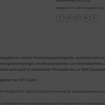
Artikelnummer:
DP2H-10S
Kategorie:
DC Labornetzgeräte (Glei
stiegsklasse unserer Hochleistungsnetzgeräte und bieten hervo
hleistungsanwendungen wie Belastungstests von Wechselrichtern
ie kann auch in industriellen Prozessen bis zu 4kW Dauerlast 
eräten der DP-S Serie:
ng für Modbus-RTU. Optional analoge Steuerung der Ausgangsspannung u
bar, Betriebsmodi Konstantspannung und Konstantstrom mit automatisch