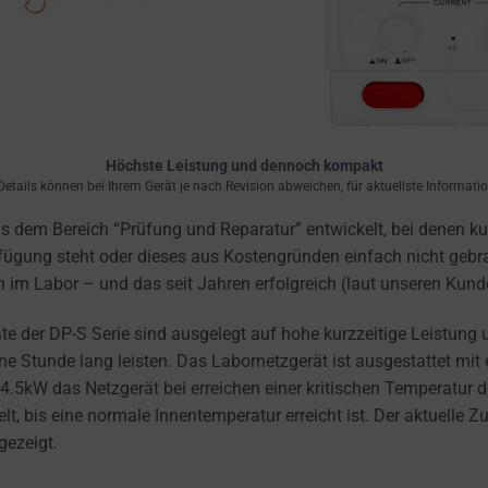
Höchste Leistung und dennoch kompakt
etails können bei Ihrem Gerät je nach Revision abweichen, für aktuellste Information
 dem Bereich “Prüfung und Reparatur” entwickelt, bei denen ku
fügung steht oder dieses aus Kostengründen einfach nicht gebra
h im Labor – und das seit Jahren erfolgreich (laut unseren Kund
te der DP-S Serie sind ausgelegt auf hohe kurzzeitige Leistung 
e Stunde lang leisten. Das Labornetzgerät ist ausgestattet mit 
 4.5kW das Netzgerät bei erreichen einer kritischen Temperatu
t, bis eine normale Innentemperatur erreicht ist. Der aktuelle 
gezeigt.