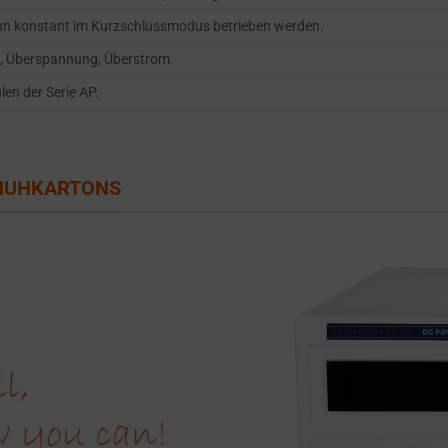
kann konstant im Kurzschlussmodus betrieben werden.
, Überspannung, Überstrom.
en der Serie AP.
CHUHKARTONS