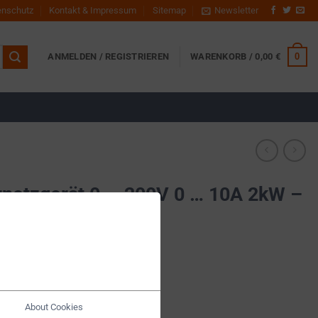
enschutz
Kontakt & Impressum
Sitemap
Newsletter
0
ANMELDEN / REGISTRIEREN
WARENKORB /
0,00
€
netzgerät 0 … 200V 0 … 10A 2kW –
About Cookies