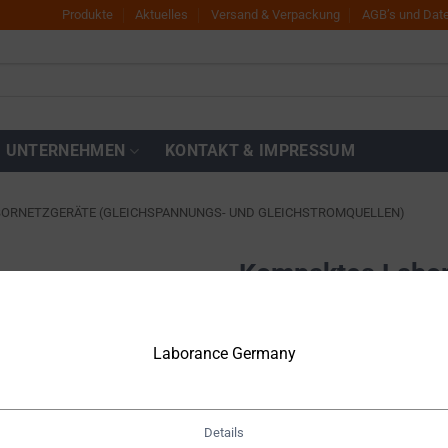
Produkte
Aktuelles
Versand & Verpackung
AGB’s und Dat
UNTERNEHMEN
KONTAKT & IMPRESSUM
BORNETZGERÄTE (GLEICHSPANNUNGS- UND GLEICHSTROMQUELLEN)
Kompaktes Labor
DP2H-10S
Zur
Wunschliste
hinzufügen
Laborance Germany
€
1.100,00
Netto
€
1.309,00
inkl. MwSt.
Details