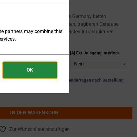
r DP-S-Serie von
DSC-Electronics Germany
bieten
uverlässigkeit in einem kompakten, tragbaren Gehäuse,
ese partners may combine this
 einfache Integration in die meisten Infrastrukturen
ervices.
[L] Externes Steuersignal I
[A] Ext. Ausgang Interlock
OK
kte werden innerhalb von 28 - 31 Kalendertagen nach Bestellung
200V 0 ... 10A 2kW - DP2H-10S Menge
IN DEN WARENKORB
Zur Wunschliste hinzufügen