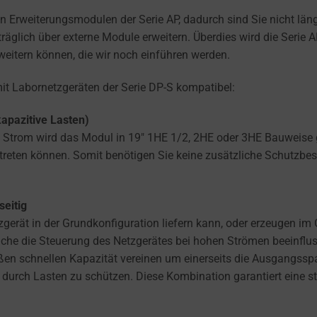
n Erweiterungsmodulen der Serie AP, dadurch sind Sie nicht läng
lich über externe Module erweitern. Überdies wird die Serie AP
eitern können, die wir noch einführen werden.
mit Labornetzgeräten der Serie DP-S kompatibel:
apazitive Lasten)
om wird das Modul in 19″ 1HE 1/2, 2HE oder 3HE Bauweise gef
ftreten können. Somit benötigen Sie keine zusätzliche Schutzbe
seitig
erät in der Grundkonfiguration liefern kann, oder erzeugen im G
che die Steuerung des Netzgerätes bei hohen Strömen beeinflus
großen schnellen Kapazität vereinen um einerseits die Ausgangs
sen durch Lasten zu schützen. Diese Kombination garantiert ein