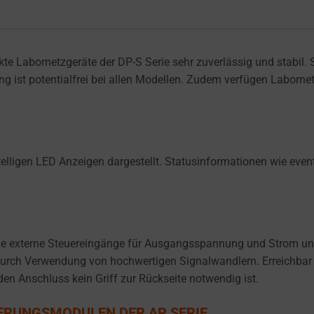
e Labornetzgeräte der DP-S Serie sehr zuverlässig und stabil. 
ng ist potentialfrei bei allen Modellen. Zudem verfügen Laborn
telligen LED Anzeigen dargestellt. Statusinformationen wie eve
ge externe Steuereingänge für Ausgangsspannung und Strom und 
 durch Verwendung von hochwertigen Signalwandlern. Erreichbar
den Anschluss kein Griff zur Rückseite notwendig ist.
TERUNGSMODULEN DER AP SERIE