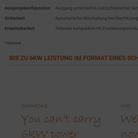
persistent
SERVICES.
Ausgangskonfiguration
Ausgang potentialfrei, kurzschlussicher, 
cookies
AD
(long-
Sicherheit
Automatische Abschaltung bei Überhitzung
PERSONALIZATION
term).
Erweiterbarkeit
Teilweise kompatibel mit Erweiterungsmodul
DETERMINES IF
They
PERSONALIZED
help
*Optional
ADS CAN BE
personalize
SHOWN BASED
BIS ZU 6KW LEISTUNG IM FORMAT EINES S
your
ON USER
browsing
BEHAVIOR AND
PREFERENCES,
experience
USING STORED
but
DATA FOR
can
TARGETING.
also
AD
track
USER
your
DATA
online
CONTROLS THE
behavior.
STORAGE OF