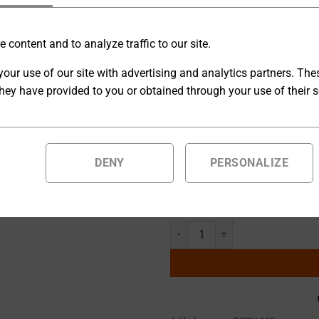
Kompakte Labornetzgeräte de
 content and to analyze traffic to our site.
hervorragende Leistung und Z
our use of our site with advertising and analytics partners. Th
während analoge Eingänge eine
hey have provided to you or obtained through your use of their s
ermöglichen.
[U] Externes Steuersignal U
DENY
PERSONALIZE
Auf Bestellung gefertigte Produ
geliefert.
Kompaktes Labornetzgerät 0 ... 