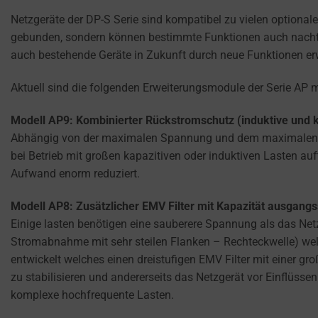
privacy
Netzgeräte der DP-S Serie sind kompatibel zu vielen optionale
settings,
gebunden, sondern können bestimmte Funktionen auch nachträg
which
auch bestehende Geräte in Zukunft durch neue Funktionen erw
lets
you
Aktuell sind die folgenden Erweiterungsmodule der Serie AP 
manage
or
Modell AP9: Kombinierter Rückstromschutz (induktive und k
delete
Abhängig von der maximalen Spannung und dem maximalen Str
stored
bei Betrieb mit großen kapazitiven oder induktiven Lasten au
cookies
Aufwand enorm reduziert.
whenever
you
Modell AP8: Zusätzlicher EMV Filter mit Kapazität ausgangs
choose.
Einige lasten benötigen eine sauberere Spannung als das Netzg
Stromabnahme mit sehr steilen Flanken – Rechteckwelle) wel
For
entwickelt welches einen dreistufigen EMV Filter mit einer 
more
zu stabilisieren und andererseits das Netzgerät vor Einflüs
details
komplexe hochfrequente Lasten.
on