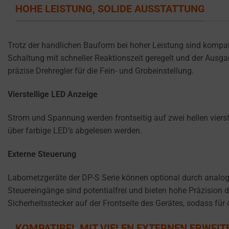
like
HOHE LEISTUNG, SOLIDE AUSSTATTUNG
STORAGE IS
the
THE PRACTICE
GDPR
OF SAFELY
STORING
require
Trotz der handlichen Bauform bei hoher Leistung sind kompakt
SENSITIVE DATA
websites
Schaltung mit schneller Reaktionszeit geregelt und der Ausga
USING
to
präzise Drehregler für die Fein- und Grobeinstellung.
ENCRYPTION
ask
OR SECURE
for
METHODS TO
Vierstellige LED Anzeige
PREVENT
explicit
UNAUTHORIZED
Strom und Spannung werden frontseitig auf zwei hellen viers
consent
ACCESS OR
über farbige LED’s abgelesen werden.
through
THEFT.
cookie
Externe Steuerung
banners,
allowing
Labornetzgeräte der DP-S Serie können optional durch analo
users
Steuereingänge sind potentialfrei und bieten hohe Präzision
to
Sicherheitsstecker auf der Frontseite des Gerätes, sodass für 
accept
or
KOMPATIBEL MIT VIELEN EXTERNEN ERWEI