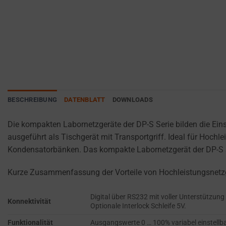
websites
ANALYTICS
PURPOSES
to
(E.G.,
remember
GOOGLE
your
ANALYTICS).
preferences,
AD
login
STORAGE
details,
or
MANAGES
BESCHREIBUNG
DATENBLATT
DOWNLOADS
actions.
WHETHER
ADVERTISING-
There
Die kompakten Labornetzgeräte der DP-S Serie bilden die Ein
RELATED
are
ausgeführt als Tischgerät mit Transportgriff. Ideal für Hoc
DATA (LIKE
different
TARGETING
Kondensatorbänken. Das kompakte Labornetzgerät der DP-S Ser
types,
AND
including
TRACKING
Kurze Zusammenfassung der Vorteile von Hochleistungsnetzg
COOKIES)
session
CAN BE
cookies
Digital über RS232 mit voller Unterstützu
STORED AND
Konnektivität
(temporary)
Optionale Interlock Schleife 5V.
PROCESSED
and
FOR AD
Funktionalität
Ausgangswerte 0 … 100% variabel einstell