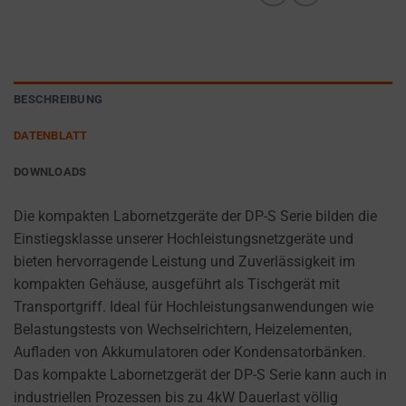
cookies
AD
(long-
PERSONALIZATION
term).
DETERMINES IF
They
PERSONALIZED
help
BESCHREIBUNG
ADS CAN BE
personalize
SHOWN BASED
DATENBLATT
your
ON USER
browsing
BEHAVIOR AND
DOWNLOADS
PREFERENCES,
experience
USING STORED
but
Die kompakten Labornetzgeräte der DP-S Serie bilden die
DATA FOR
can
Einstiegsklasse unserer Hochleistungsnetzgeräte und
TARGETING.
also
bieten hervorragende Leistung und Zuverlässigkeit im
AD
track
kompakten Gehäuse, ausgeführt als Tischgerät mit
USER
your
Transportgriff. Ideal für Hochleistungsanwendungen wie
DATA
online
Belastungstests von Wechselrichtern, Heizelementen,
CONTROLS THE
behavior.
Aufladen von Akkumulatoren oder Kondensatorbänken.
STORAGE OF
Das kompakte Labornetzgerät der DP-S Serie kann auch in
USER-SPECIFIC
Consent
industriellen Prozessen bis zu 4kW Dauerlast völlig
DATA FOR AD