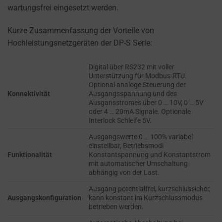
refers
wartungsfrei eingesetzt werden.
TRACKING,
to
PROFILING, AND
the
MEASURING AD
Kurze Zusammenfassung der Vorteile von
permission
EFFECTIVENESS.
Hochleistungsnetzgeräten der DP-S Serie:
websites
PERSONALIZATIONS
must
Digital über RS232 mit voller
obtain
Unterstützung für Modbus-RTU.
Optional analoge Steuerung der
REGULATES
from
Konnektivität
Ausgangsspannung und des
WHETHER DATA USED
users
Ausgansstromes über 0 … 10V, 0 … 5V
TO PROVIDE
oder 4 … 20mA Signale. Optionale
before
PERSONALIZED USER
Interlock Schleife 5V.
using
EXPERIENCES (LIKE
cookies
Ausgangswerte 0 … 100% variabel
CONTENT
einstellbar, Betriebsmodi
RECOMMENDATIONS)
that
Funktionalität
Konstantspannung und Konstantstrom
CAN BE STORED.
collect
mit automatischer Umschaltung
abhängig von der Last.
personal
SECURITY
data.
Ausgang potentialfrei, kurzschlussicher,
Ausgangskonfiguration
kann konstant im Kurzschlussmodus
Laws
SECURITY
betrieben werden.
like
STORAGE IS