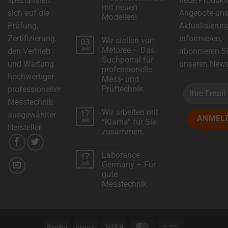
spezialisiert
neue Produkt
mit neuen
sich auf die
Angebote un
Modellen!
Prüfung,
Aktualisierun
Keine
Kommentare
Zertifizierung,
informieren,
Wir stellen vor:
03
zu
DSC-
Juli
Metoree – Das
den Vertrieb
abonnieren S
Electronics
Suchportal für
erweitert
und Wartung
unseren Newsl
das
professionelle
Produktsortiment
hochwertiger
Mess- und
mit
neuen
Prüftechnik
professioneller
Modellen!
Keine
Messtechnik
Kommentare
Wir arbeiten mit
17
zu
ausgewählter
Wir
Juli
“Klarna” für Sie
stellen
Hersteller.
zusammen.
vor:
Metoree
Keine
–
Kommentare
Das
Laborance
17
zu
Suchportal
Wir
Juli
Germany – Für
für
arbeiten
professionelle
gute
mit
Mess-
“Klarna”
Messtechnik
und
für
Prüftechnik
Sie
Keine
zusammen.
Kommentare
zu
Laborance
Germany
PayPal
Klarna
Visa
MasterCard
Bank
–