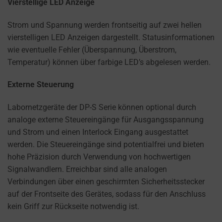
a
Vierstellige LED Anzeige
website
Strom und Spannung werden frontseitig auf zwei hellen
uses
vierstelligen LED Anzeigen dargestellt. Statusinformationen
cookies
wie eventuelle Fehler (Überspannung, Überstrom,
and
Temperatur) können über farbige LED’s abgelesen werden.
collects
data,
Externe Steuerung
you
can
Labornetzgeräte der DP-S Serie können optional durch
refer
analoge externe Steuereingänge für Ausgangsspannung
to
und Strom und einen Interlock Eingang ausgestattet
the
werden. Die Steuereingänge sind potentialfrei und bieten
website’s
hohe Präzision durch Verwendung von hochwertigen
privacy
Signalwandlern. Erreichbar sind alle analogen
policy.
Verbindungen über einen geschirmten Sicherheitsstecker
This
auf der Frontseite des Gerätes, sodass für den Anschluss
document
kein Griff zur Rückseite notwendig ist.
outlines