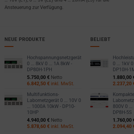
Ansteuerung zur Verfügung.
NEUE PRODUKTE
BELIEBT
Hochspannungsnetzgerät
Hochleist
0 ... 8kV 0 ... 1A 8kW -
0 ... 1kV 0
DP80H-1PH
DP10H-1
5.750,00
€
Netto
1.880,00
6.842,50
€
inkl. MwSt.
2.237,20
Multifunktions-
Kompakt
Labornetzgerät 0 ... 10V 0
Labornetzg
... 1000A 10kW - DP10-
800V 0 ...
10HP
DP8H-5S
4.940,00
€
Netto
1.760,00
5.878,60
€
inkl. MwSt.
2.094,40