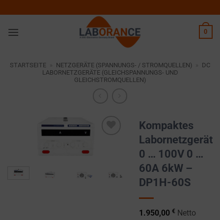
Zum
Inhalt
springen
0
STARTSEITE
»
NETZGERÄTE (SPANNUNGS- / STROMQUELLEN)
»
DC
LABORNETZGERÄTE (GLEICHSPANNUNGS- UND
GLEICHSTROMQUELLEN)
Kompaktes
Labornetzgerät
Zur
0 … 100V 0 …
Wunschliste
hinzufügen
60A 6kW –
DP1H-60S
€
1.950,00
Netto