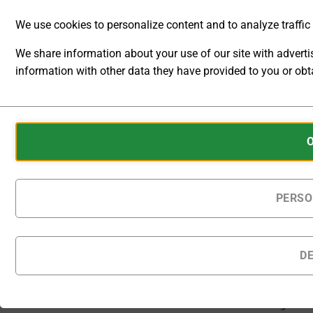
Infrastrukturen
We use cookies to personalize content and to analyze traffic t
ermöglichen.
We share information about your use of our site with advert
[U]
[L]
information with other data they have provided to you or obta
Externes
Externes
Steuersignal
Steuersigna
ANALYTIC
U
I
STORAGE
Cookies
CONTROLS
are
WHETHER
small
DATA
[A] Ext.
data
RELATED TO
Ausgang
files
PERSO
WEBSITE
Interlock
stored
USAGE AND
USER
on
BEHAVIOR
your
D
CAN BE
device
Auf Bestellung
STORED
gefertigte Produkte
by
FOR
werden innerhalb von
websites
ANALYTICS
28 - 31 Kalendertagen