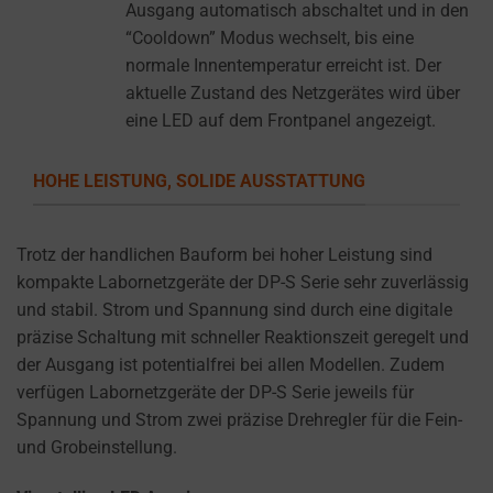
settings,
Ausgang automatisch abschaltet und in den
which
“Cooldown” Modus wechselt, bis eine
lets
normale Innentemperatur erreicht ist. Der
you
aktuelle Zustand des Netzgerätes wird über
manage
eine LED auf dem Frontpanel angezeigt.
or
delete
HOHE LEISTUNG, SOLIDE AUSSTATTUNG
stored
cookies
Trotz der handlichen Bauform bei hoher Leistung sind
whenever
kompakte Labornetzgeräte der DP-S Serie sehr zuverlässig
you
und stabil. Strom und Spannung sind durch eine digitale
choose.
präzise Schaltung mit schneller Reaktionszeit geregelt und
For
der Ausgang ist potentialfrei bei allen Modellen. Zudem
more
verfügen Labornetzgeräte der DP-S Serie jeweils für
details
Spannung und Strom zwei präzise Drehregler für die Fein-
on
und Grobeinstellung.
how