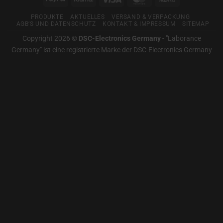
Für
Transfer
gute
PRODUKTE
AKTUELLES
VERSAND & VERPACKUNG
Messtechnik
AGB’S UND DATENSCHUTZ
KONTAKT & IMPRESSUM
SITEMAP
Copyright 2026 ©
DSC-Electronics Germany
-
"Laborance
Germany" ist eine registrierte Marke der DSC-Electronics Germany