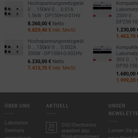
Hochspannungsnetzgerät
Kompakt
0 ... 150kV 0 ... 0.01A
Labornetzg
1.5kW - DP150H-0-01HV
250V 0 ...
DP250-1
8.260,00
€
Netto
1.230,00
9.829,40
€
inkl. MwSt.
1.463,70
Hochspannungsnetzgerät
0 ... 150kV 0 ... 0.002A
Kompakt
300W - DP150H-0-002HV
Labornetzg
30V 0 ... 
6.230,00
€
Netto
DP30-15
7.413,70
€
inkl. MwSt.
1.680,00
1.999,20
ÜBER UNS
AKTUELL
UNSER
NEWSLETT
Laborance
DSC-Electronics
23
Germany
Lassen Sie si
Sep.
erweitert das
Produktsortiment