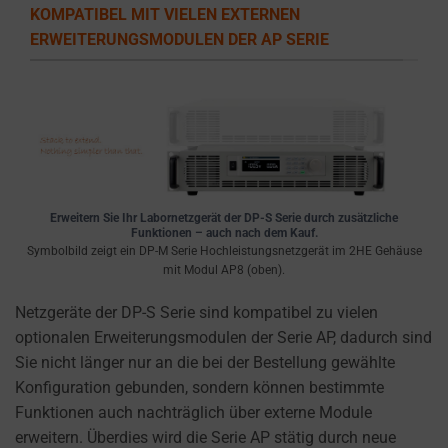
the
KOMPATIBEL MIT VIELEN EXTERNEN
types
ERWEITERUNGSMODULEN DER AP SERIE
of
cookies
used,
data
collected,
and
how
Erweitern Sie Ihr Labornetzgerät der DP-S Serie durch zusätzliche
your
Funktionen – auch nach dem Kauf.
information
Symbolbild zeigt ein DP-M Serie Hochleistungsnetzgerät im 2HE Gehäuse
mit Modul AP8 (oben).
is
stored
Netzgeräte der DP-S Serie sind kompatibel zu vielen
or
optionalen Erweiterungsmodulen der Serie AP, dadurch sind
shared.
Sie nicht länger nur an die bei der Bestellung gewählte
It
Konfiguration gebunden, sondern können bestimmte
also
Funktionen auch nachträglich über externe Module
explains
erweitern. Überdies wird die Serie AP stätig durch neue