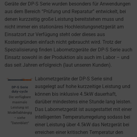
cookies
Geräte der DP-S Serie wurden besonders für Anwendungen
and
aus dem Bereich “Prüfung und Reparatur” entwickelt, bei
control
denen kurzzeitig große Leistung bereitstehen muss und
their
nicht immer ein stationäres Hochleistungsnetzgerät am
privacy.
Einsatzort zur Verfügung steht oder dieses aus
You
Kostengründen einfach nicht gebraucht wird. Trotz der
can
Spezialisierung finden Labornetzgeräte der DP-S Serie auch
also
Einsatz sowohl in der Produktion als auch im Labor – und
withdraw
das seit Jahren erfolgreich (laut unseren Kunden).
consent
at
Labornetzgeräte der DP-S Serie sind
any
ausgelegt auf hohe kurzzeitige Leistung und
DP-S Serie
duty-cycle
time,
können bis inklusive 4.5kW dauerhaft,
Die verfügbare
typically
darüber mindestens eine Stunde lang leisten.
maximale
Leistung ist
through
Das Labornetzgerät ist ausgestattet mit einer
Modellabhängig
the
intelligenten Temperaturregelung sodass bei
– siehe
“Datenblatt”
website’s
einer Leistung über 4.5kW das Netzgerät bei
privacy
erreichen einer kritischen Temperatur den