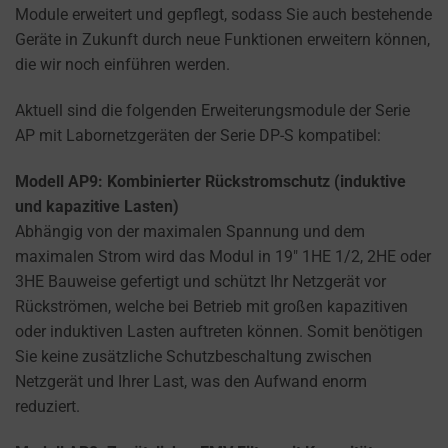
how
Module erweitert und gepflegt, sodass Sie auch bestehende
you
Geräte in Zukunft durch neue Funktionen erweitern können,
can
die wir noch einführen werden.
manage
your
Aktuell sind die folgenden Erweiterungsmodule der Serie
preferences.
AP mit Labornetzgeräten der Serie DP-S kompatibel:
Modell AP9: Kombinierter Rückstromschutz (induktive
und kapazitive Lasten)
Abhängig von der maximalen Spannung und dem
maximalen Strom wird das Modul in 19″ 1HE 1/2, 2HE oder
3HE Bauweise gefertigt und schützt Ihr Netzgerät vor
Rückströmen, welche bei Betrieb mit großen kapazitiven
oder induktiven Lasten auftreten können. Somit benötigen
Sie keine zusätzliche Schutzbeschaltung zwischen
Netzgerät und Ihrer Last, was den Aufwand enorm
reduziert.