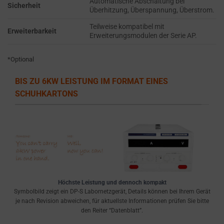
Automatische Abschaltung bei
the
THE PRACTICE
Sicherheit
Überhitzung, Überspannung, Überstrom.
GDPR
OF SAFELY
STORING
require
Teilweise kompatibel mit
Erweiterbarkeit
Erweiterungsmodulen der Serie AP.
SENSITIVE DATA
websites
USING
to
ENCRYPTION
*Optional
ask
OR SECURE
for
METHODS TO
BIS ZU 6KW LEISTUNG IM FORMAT EINES
PREVENT
explicit
SCHUHKARTONS
UNAUTHORIZED
consent
ACCESS OR
through
THEFT.
cookie
banners,
allowing
users
to
Höchste Leistung und dennoch kompakt
accept
Symbolbild zeigt ein DP-S Labornetzgerät, Details können bei Ihrem Gerät
or
je nach Revision abweichen, für aktuellste Informationen prüfen Sie bitte
den Reiter “Datenblatt”.
reject