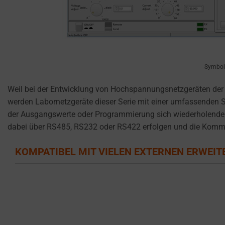
reject
cookies
and
control
their
privacy.
Symbolb
You
Weil bei der Entwicklung von Hochspannungsnetzgeräten der
can
werden Labornetzgeräte dieser Serie mit einer umfassenden S
also
der Ausgangswerte oder Programmierung sich wiederholender 
withdraw
dabei über RS485, RS232 oder RS422 erfolgen und die Kommu
consent
at
KOMPATIBEL MIT VIELEN EXTERNEN ERWEI
any
time,
typically
through
the
website’s