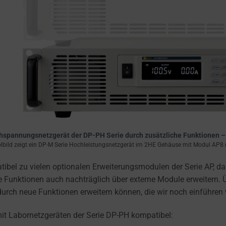
chspannungsnetzgerät der DP-PH Serie durch zusätzliche Funktionen 
bild zeigt ein DP-M Serie Hochleistungsnetzgerät im 2HE Gehäuse mit Modul AP8 
l zu vielen optionalen Erweiterungsmodulen der Serie AP, dadur
unktionen auch nachträglich über externe Module erweitern. Üb
durch neue Funktionen erweitern können, die wir noch einführen
mit Labornetzgeräten der Serie DP-PH kompatibel: