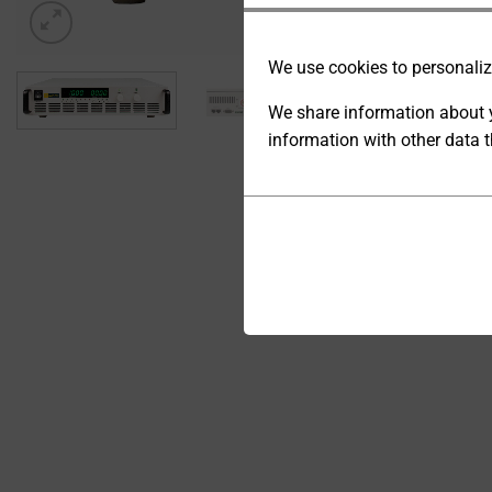
We use cookies to personalize
We share information about y
information with other data t
ANALYTIC
STORAGE
Cookies
CONTROLS
are
WHETHER
small
DATA
data
RELATED TO
files
WEBSITE
stored
USAGE AND
USER
on
BEHAVIOR
your
CAN BE
device
STORED
by
FOR