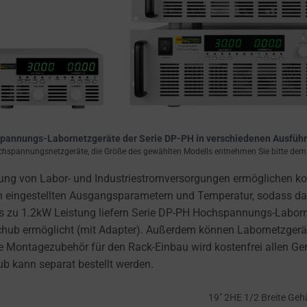
pannungs-Labornetzgeräte der Serie DP-PH in verschiedenen Ausfüh
hspannungsnetzgeräte, die Größe des gewählten Modells entnehmen Sie bitte dem D
lung von Labor- und Industriestromversorgungen ermöglichen 
 von eingestellten Ausgangsparametern und Temperatur, sodass 
Bis zu 1.2kW Leistung liefern Serie DP-PH Hochspannungs-Labor
hub ermöglicht (mit Adapter). Außerdem können Labornetzgerä
de Montagezubehör für den Rack-Einbau wird kostenfrei allen G
b kann separat bestellt werden.
19″ 2HE 1/2 Breite Ge