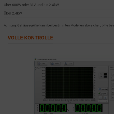
like
STORAGE IS
Über 600W oder 3kV und bis 2.4kW
the
THE PRACTICE
Über 2.4kW
GDPR
OF SAFELY
STORING
require
SENSITIVE DATA
Achtung: Gehäusegröße kann bei bestimmten Modellen abweichen, bitte beac
websites
USING
to
ENCRYPTION
VOLLE KONTROLLE
ask
OR SECURE
for
METHODS TO
PREVENT
explicit
UNAUTHORIZED
consent
ACCESS OR
through
THEFT.
cookie
banners,
allowing
users
to
accept
or