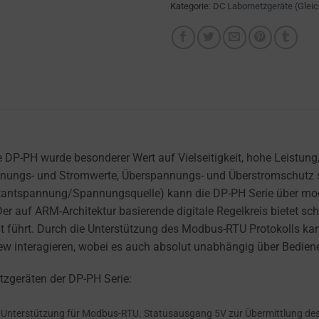
Kategorie:
DC Labornetzgeräte (Glei
P-PH wurde besonderer Wert auf Vielseitigkeit, hohe Leistung, 
pannungs- und Stromwerte, Überspannungs- und Überstromschut
tantspannung/Spannungsquelle) kann die DP-PH Serie über mode
 auf ARM-Architektur basierende digitale Regelkreis bietet sc
it führt. Durch die Unterstützung des Modbus-RTU Protokolls k
view interagieren, wobei es auch absolut unabhängig über Bedie
geräten der DP-PH Serie:
r Unterstützung für Modbus-RTU. Statusausgang 5V zur Übermittlung des 