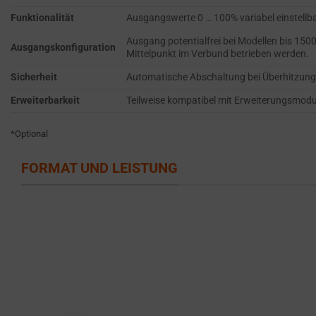
persistent
SERVICES.
Funktionalität
Ausgangswerte 0 … 100% variabel einstell
cookies
AD
Ausgang potentialfrei bei Modellen bis 15
(long-
Ausgangskonfiguration
PERSONALIZATION
Mittelpunkt im Verbund betrieben werden.
term).
DETERMINES IF
They
Sicherheit
Automatische Abschaltung bei Überhitzung,
PERSONALIZED
help
Erweiterbarkeit
Teilweise kompatibel mit Erweiterungsmodul
ADS CAN BE
personalize
SHOWN BASED
your
*Optional
ON USER
browsing
BEHAVIOR AND
PREFERENCES,
FORMAT UND LEISTUNG
experience
USING STORED
but
DATA FOR
can
TARGETING.
also
AD
track
USER
your
DATA
online
CONTROLS THE
behavior.
STORAGE OF