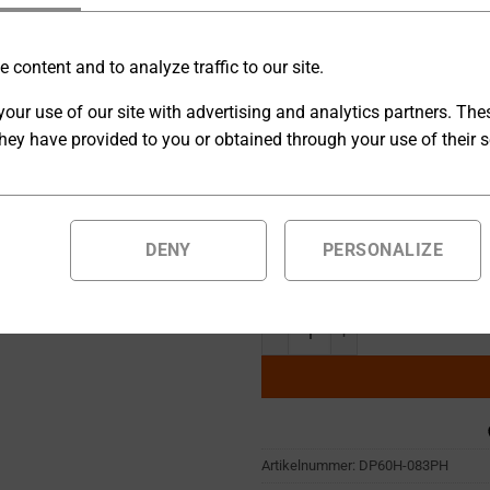
Die digitalen Hochspannungs
 content and to analyze traffic to our site.
sind für Hochspannungsanwen
our use of our site with advertising and analytics partners. Th
Anschlüsse wie RS232, RS42
hey have provided to you or obtained through your use of their s
[O] Ausgangskonfiguration
DENY
PERSONALIZE
Auf Bestellung gefertigte Produ
geliefert.
Hochspannungsnetzgerät 0 ... 6
Artikelnummer:
DP60H-083PH