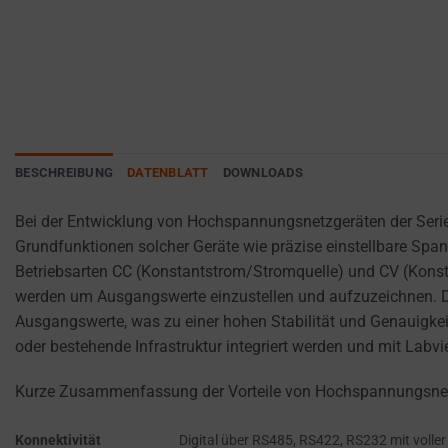
websites
ANALYTICS
PURPOSES
to
(E.G.,
remember
GOOGLE
your
ANALYTICS).
preferences,
AD
login
STORAGE
details,
BESCHREIBUNG
DATENBLATT
DOWNLOADS
or
MANAGES
actions.
WHETHER
Bei der Entwicklung von Hochspannungsnetzgeräten der Serie D
ADVERTISING-
There
Grundfunktionen solcher Geräte wie präzise einstellbare S
RELATED
are
Betriebsarten CC (Konstantstrom/Stromquelle) und CV (Kons
DATA (LIKE
different
TARGETING
werden um Ausgangswerte einzustellen und aufzuzeichnen. Der
types,
AND
Ausgangswerte, was zu einer hohen Stabilität und Genauigke
including
TRACKING
oder bestehende Infrastruktur integriert werden und mit Lab
COOKIES)
session
CAN BE
cookies
Kurze Zusammenfassung der Vorteile von Hochspannungsnetz
STORED AND
(temporary)
PROCESSED
and
Konnektivität
Digital über RS485, RS422, RS232 mit volle
FOR AD