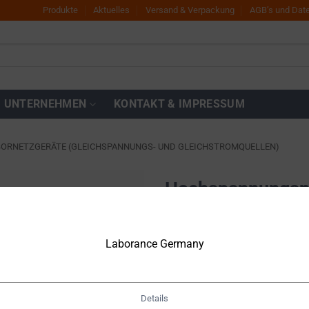
Produkte
Aktuelles
Versand & Verpackung
AGB’s und Dat
UNTERNEHMEN
KONTAKT & IMPRESSUM
BORNETZGERÄTE (GLEICHSPANNUNGS- UND GLEICHSTROMQUELLEN)
Hochspannungsne
DP60H-083PH
Zur
Wunschliste
hinzufügen
Laborance Germany
€
4.210,00
Netto
€
5.009,90
inkl. MwSt.
Details