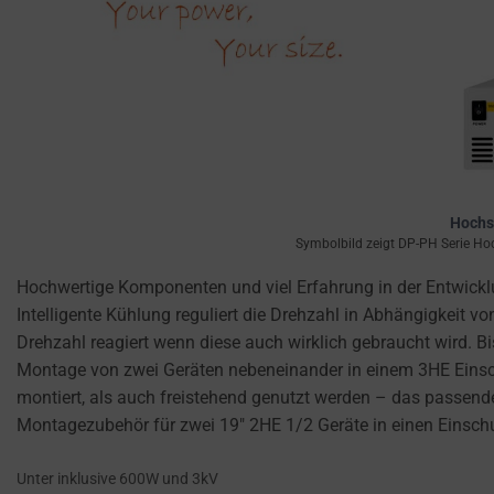
USER-SPECIFIC
Consent
DATA FOR AD
refers
TRACKING,
to
PROFILING, AND
the
MEASURING AD
permission
EFFECTIVENESS.
websites
PERSONALIZATIONS
must
obtain
REGULATES
Hochs
from
WHETHER DATA USED
Symbolbild zeigt DP-PH Serie Hoc
users
TO PROVIDE
before
Hochwertige Komponenten und viel Erfahrung in der Entwick
PERSONALIZED USER
using
EXPERIENCES (LIKE
Intelligente Kühlung reguliert die Drehzahl in Abhängigkeit
cookies
CONTENT
Drehzahl reagiert wenn diese auch wirklich gebraucht wird. 
RECOMMENDATIONS)
that
Montage von zwei Geräten nebeneinander in einem 3HE Einsc
CAN BE STORED.
collect
montiert, als auch freistehend genutzt werden – das passen
personal
Montagezubehör für zwei 19″ 2HE 1/2 Geräte in einen Einschu
SECURITY
data.
Laws
Unter inklusive 600W und 3kV
SECURITY