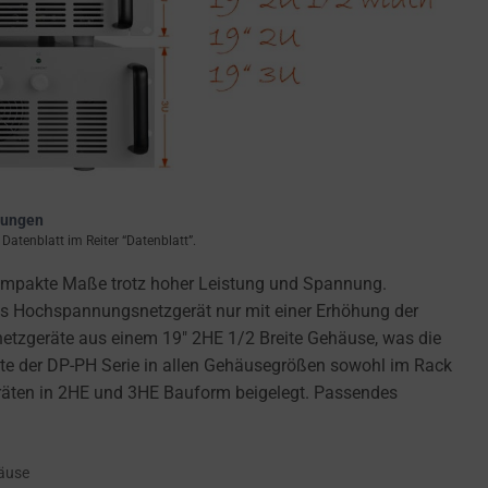
rungen
atenblatt im Reiter “Datenblatt”.
kompakte Maße trotz hoher Leistung und Spannung.
das Hochspannungsnetzgerät nur mit einer Erhöhung der
netzgeräte aus einem 19″ 2HE 1/2 Breite Gehäuse, was die
te der DP-PH Serie in allen Gehäusegrößen sowohl im Rack
eräten in 2HE und 3HE Bauform beigelegt. Passendes
häuse