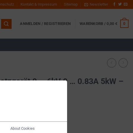
enschutz
Kontakt & Impressum
Sitemap
Newsletter
0
ANMELDEN / REGISTRIEREN
WARENKORB /
0,00
€
tzgerät 0 … 6kV 0 … 0.83A 5kW –
About Cookies