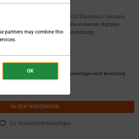
netzgeräte der Serie DP-PH von
DSC-Electronics Germany
dungen konzipiert und bieten alle modernen digitalen
ese partners may combine this
2, RS485 sowie Modbus RTU Unterstützung.
ervices.
OK
kte werden innerhalb von 25 - 30 Kalendertagen nach Bestellung
kV 0 ... 0.83A 5kW - DP60H-083PH Menge
IN DEN WARENKORB
Zur Wunschliste hinzufügen