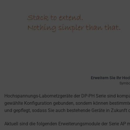
privacy
settings,
which
lets
you
manage
or
delete
stored
cookies
whenever
Erweitern Sie Ihr Ho
you
Symbol
choose.
Hochspannungs-Labornetzgeräte der DP-PH Serie sind kompatibe
For
gewählte Konfiguration gebunden, sondern können bestimmte F
more
und gepflegt, sodass Sie auch bestehende Geräte in Zukunft 
details
on
Aktuell sind die folgenden Erweiterungsmodule der Serie AP 