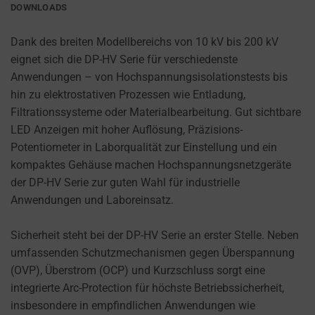
PURPOSES
to
DOWNLOADS
(E.G.,
remember
GOOGLE
your
Dank des breiten Modellbereichs von 10 kV bis 200 kV
ANALYTICS).
preferences,
eignet sich die DP-HV Serie für verschiedenste
AD
login
Anwendungen – von Hochspannungsisolationstests bis
STORAGE
details,
hin zu elektrostativen Prozessen wie Entladung,
or
Filtrationssysteme oder Materialbearbeitung. Gut sichtbare
MANAGES
actions.
LED Anzeigen mit hoher Auflösung, Präzisions-
WHETHER
ADVERTISING-
There
Potentiometer in Laborqualität zur Einstellung und ein
RELATED
are
kompaktes Gehäuse machen Hochspannungsnetzgeräte
DATA (LIKE
different
der DP-HV Serie zur guten Wahl für industrielle
TARGETING
types,
Anwendungen und Laboreinsatz.
AND
including
TRACKING
COOKIES)
session
Sicherheit steht bei der DP-HV Serie an erster Stelle. Neben
CAN BE
cookies
umfassenden Schutzmechanismen gegen Überspannung
STORED AND
(temporary)
(OVP), Überstrom (OCP) und Kurzschluss sorgt eine
PROCESSED
and
integrierte Arc-Protection für höchste Betriebssicherheit,
FOR AD
persistent
insbesondere in empfindlichen Anwendungen wie
SERVICES.