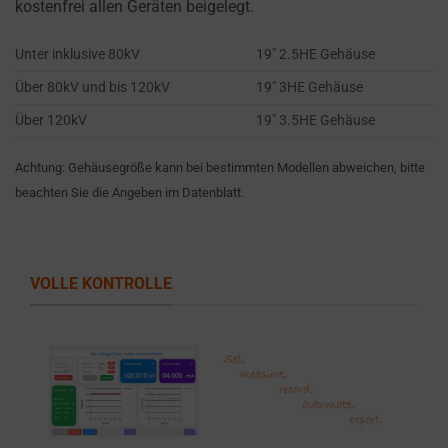
cookies
kostenfrei allen Geräten beigelegt.
and
Unter inklusive 80kV
19″ 2.5HE Gehäuse
control
their
Über 80kV und bis 120kV
19″ 3HE Gehäuse
privacy.
Über 120kV
19″ 3.5HE Gehäuse
You
can
Achtung: Gehäusegröße kann bei bestimmten Modellen abweichen, bitte
also
beachten Sie die Angeben im Datenblatt.
withdraw
consent
at
any
VOLLE KONTROLLE
time,
typically
through
the
website’s
privacy