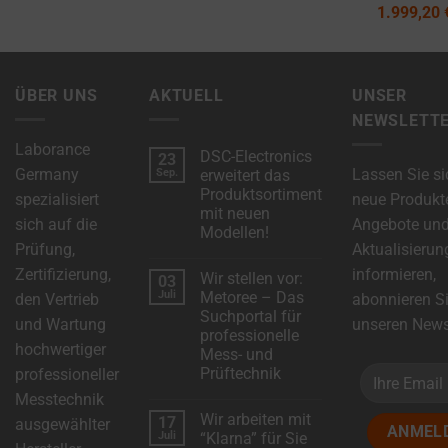
1.999,20
ÜBER UNS
AKTUELL
UNSER
NEWSLETT
Laborance
DSC-Electronics
23
Germany
Lassen Sie si
Sep.
erweitert das
Produktsortiment
spezialisiert
neue Produkt
mit neuen
sich auf die
Angebote un
Modellen!
Prüfung,
Aktualisierun
Keine
Kommentare
Zertifizierung,
informieren,
Wir stellen vor:
03
zu
DSC-
Juli
Metoree – Das
den Vertrieb
abonnieren S
Electronics
Suchportal für
erweitert
und Wartung
unseren Newsl
das
professionelle
Produktsortiment
hochwertiger
Mess- und
mit
neuen
Prüftechnik
professioneller
Modellen!
Keine
Messtechnik
Kommentare
Wir arbeiten mit
17
zu
ausgewählter
Wir
Juli
“Klarna” für Sie
stellen