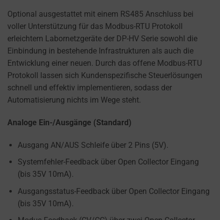
the
types
Optional ausgestattet mit einem RS485 Anschluss bei
of
voller Unterstützung für das Modbus-RTU Protokoll
cookies
erleichtern Labornetzgeräte der DP-HV Serie sowohl die
used,
Einbindung in bestehende Infrastrukturen als auch die
data
Entwicklung einer neuen. Durch das offene Modbus-RTU
collected,
Protokoll lassen sich Kundenspezifische Steuerlösungen
and
schnell und effektiv implementieren, sodass der
how
Automatisierung nichts im Wege steht.
your
Analoge Ein-/Ausgänge (Standard)
information
is
Ausgang AN/AUS Schleife über 2 Pins (5V).
stored
or
Systemfehler-Feedback über Open Collector Eingang
shared.
(bis 35V 10mA).
It
Ausgangsstatus-Feedback über Open Collector Eingang
also
(bis 35V 10mA).
explains