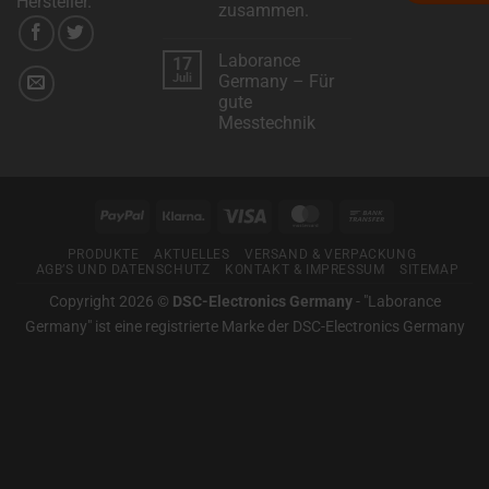
Hersteller.
zusammen.
vor:
Metoree
Keine
–
Kommentare
Das
Laborance
17
zu
Suchportal
Wir
Juli
Germany – Für
für
arbeiten
professionelle
gute
mit
Mess-
“Klarna”
Messtechnik
und
für
Prüftechnik
Sie
Keine
zusammen.
Kommentare
zu
Laborance
Germany
PayPal
Klarna
Visa
MasterCard
Bank
–
Für
Transfer
gute
PRODUKTE
AKTUELLES
VERSAND & VERPACKUNG
Messtechnik
AGB’S UND DATENSCHUTZ
KONTAKT & IMPRESSUM
SITEMAP
Copyright 2026 ©
DSC-Electronics Germany
-
"Laborance
Germany" ist eine registrierte Marke der DSC-Electronics Germany