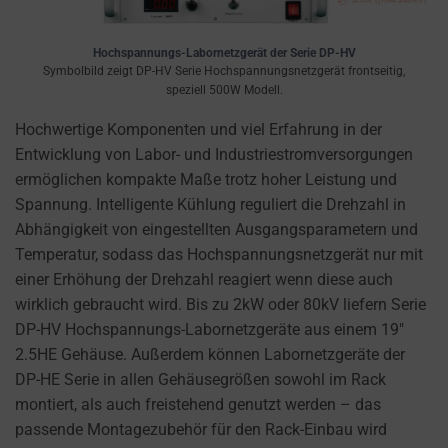
the
THE PRACTICE
GDPR
OF SAFELY
STORING
require
Hochspannungs-Labornetzgerät der Serie DP-HV
SENSITIVE DATA
Symbolbild zeigt DP-HV Serie Hochspannungsnetzgerät frontseitig,
websites
speziell 500W Modell.
USING
to
ENCRYPTION
ask
Hochwertige Komponenten und viel Erfahrung in der
OR SECURE
for
Entwicklung von Labor- und Industriestromversorgungen
METHODS TO
PREVENT
explicit
ermöglichen kompakte Maße trotz hoher Leistung und
UNAUTHORIZED
consent
Spannung. Intelligente Kühlung reguliert die Drehzahl in
ACCESS OR
through
Abhängigkeit von eingestellten Ausgangsparametern und
THEFT.
cookie
Temperatur, sodass das Hochspannungsnetzgerät nur mit
banners,
einer Erhöhung der Drehzahl reagiert wenn diese auch
allowing
wirklich gebraucht wird. Bis zu 2kW oder 80kV liefern Serie
users
DP-HV Hochspannungs-Labornetzgeräte aus einem 19″
to
2.5HE Gehäuse. Außerdem können Labornetzgeräte der
accept
DP-HE Serie in allen Gehäusegrößen sowohl im Rack
or
montiert, als auch freistehend genutzt werden – das
reject
passende Montagezubehör für den Rack-Einbau wird