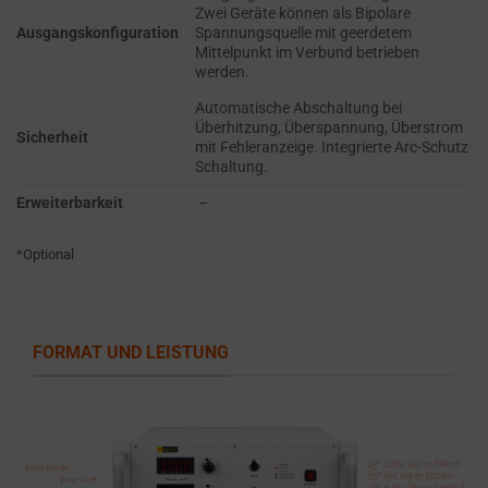
refers
Zwei Geräte können als Bipolare
TRACKING,
to
Ausgangskonfiguration
Spannungsquelle mit geerdetem
PROFILING, AND
Mittelpunkt im Verbund betrieben
the
MEASURING AD
werden.
permission
EFFECTIVENESS.
Automatische Abschaltung bei
websites
Überhitzung, Überspannung, Überstrom
PERSONALIZATIONS
must
Sicherheit
mit Fehleranzeige. Integrierte Arc-Schutz
obtain
Schaltung.
REGULATES
from
Erweiterbarkeit
–
WHETHER DATA USED
users
TO PROVIDE
before
*Optional
PERSONALIZED USER
using
EXPERIENCES (LIKE
cookies
CONTENT
RECOMMENDATIONS)
that
CAN BE STORED.
FORMAT UND LEISTUNG
collect
personal
SECURITY
data.
Laws
SECURITY
like
STORAGE IS