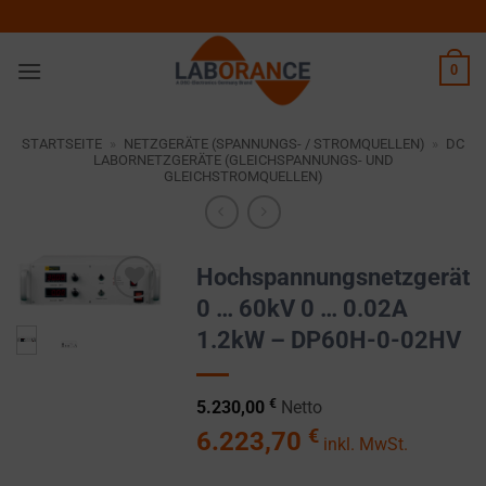
Zum
Inhalt
springen
0
STARTSEITE
»
NETZGERÄTE (SPANNUNGS- / STROMQUELLEN)
»
DC
LABORNETZGERÄTE (GLEICHSPANNUNGS- UND
GLEICHSTROMQUELLEN)
Hochspannungsnetzgerät
0 … 60kV 0 … 0.02A
Zur
1.2kW – DP60H-0-02HV
Wunschliste
hinzufügen
€
5.230,00
Netto
€
6.223,70
inkl. MwSt.