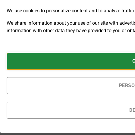
Hochspannungsnetzgerät 0 ... 60kV 0 ...
We use cookies to personalize content and to analyze traffic t
We share information about your use of our site with advert
IN DEN WARENKORB
information with other data they have provided to you or obta
Zur Wunschliste hinzufügen
ANALYTIC
STORAGE
Artikelnummer:
DP60H-0-02HV
Cookies
Kategorie:
DC Labornetzgeräte
CONTROLS
are
(Gleichspannungs- und Gleichstromquellen)
WHETHER
small
DATA
data
RELATED TO
files
PERSO
WEBSITE
stored
USAGE AND
USER
on
BEHAVIOR
your
D
CAN BE
device
BESCHREIBUNG
STORED
by
FOR
DATENBLATT
websites
ANALYTICS