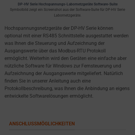
settings,
DP-HV Serie Hochspannungs-Labornetzgeräte Software-Suite
which
Symbolbild zeigt ein Screenshot aus der Software-Suite für DP-HV Serie
Labornetzgeräte.
lets
you
Hochspannungsnetzgeräte der DP-HV Serie können
manage
optional mit einer RS485 Schnittstelle ausgestattet werden
or
was Ihnen die Steuerung und Aufzeichnung der
delete
Ausgangswerte über das Modbus-RTU Protokoll
stored
ermöglicht. Weiterhin wird den Geräten eine einfache aber
cookies
nützliche Software für Windows zur Fernsteuerung und
whenever
Aufzeichnung der Ausgangswerte mitgeliefert. Natürlich
you
finden Sie in unserer Anleitung auch eine
choose.
Protokollbeschreibung, was Ihnen die Anbindung an eigens
entwickelte Softwarelösungen ermöglicht.
For
more
details
on
ANSCHLUSSMÖGLICHKEITEN
how