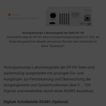
a
website
uses
cookies
and
collects
Hochspannungs-Labornetzgerät der Serie DP-HV
data,
Symbolbild zeigt ein DP-HV Serie Hochspannungsnetzgerät in 2.5HE, die
you
Größe des gewählten Modells entnehmen Sie bitte dem Datenblatt im
Reiter “Datenblatt”.
can
refer
to
the
Hochspannungs-Labornetzgeräte der DP-HV Serie sind
website’s
serienmäßig ausgestattet mit analogen Ein- und
privacy
Ausgängen zur Fernsteuerung und Überwachung der
policy.
Ausgangswerte und Systemfunktionen über 0 … 10V
This
Signale und erweiterbar durch einen RS485 Anschluss.
document
outlines
Digitale Schnittstelle RS485 (Optional)