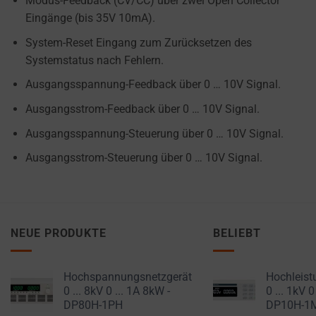
Modus-Feedback (CV/CC) über zwei Open Collector
how
Eingänge (bis 35V 10mA).
you
can
System-Reset Eingang zum Zurücksetzen des
manage
Systemstatus nach Fehlern.
your
Ausgangsspannung-Feedback über 0 … 10V Signal.
preferences.
Ausgangsstrom-Feedback über 0 … 10V Signal.
Ausgangsspannung-Steuerung über 0 … 10V Signal.
Ausgangsstrom-Steuerung über 0 … 10V Signal.
NEUE PRODUKTE
BELIEBT
Hochspannungsnetzgerät
Hochleist
0 ... 8kV 0 ... 1A 8kW -
0 ... 1kV 0
DP80H-1PH
DP10H-1