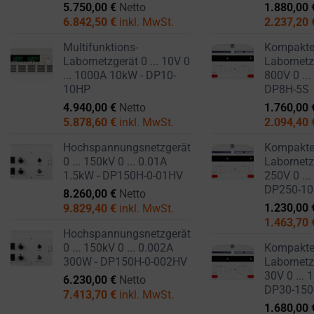
5.750,00
€
Netto
1.880,00
6.842,50
€
inkl. MwSt.
2.237,20
Multifunktions-
Kompakt
Labornetzgerät 0 ... 10V 0
Labornetzg
... 1000A 10kW - DP10-
800V 0 ...
10HP
DP8H-5S
4.940,00
€
Netto
1.760,00
5.878,60
€
inkl. MwSt.
2.094,40
Hochspannungsnetzgerät
Kompakt
0 ... 150kV 0 ... 0.01A
Labornetzg
1.5kW - DP150H-0-01HV
250V 0 ...
DP250-1
8.260,00
€
Netto
1.230,00
9.829,40
€
inkl. MwSt.
1.463,70
Hochspannungsnetzgerät
0 ... 150kV 0 ... 0.002A
Kompakt
300W - DP150H-0-002HV
Labornetzg
30V 0 ... 
6.230,00
€
Netto
DP30-15
7.413,70
€
inkl. MwSt.
1.680,00