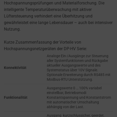
cookies
Hochspannungsprüfungen und Materialforschung. Die
AD
(long-
intelligente Temperaturüberwachung mit aktiver
PERSONALIZATION
term).
Lüftersteuerung verhindert eine Überhitzung und
DETERMINES IF
They
gewährleistet eine lange Lebensdauer – auch bei intensiver
PERSONALIZED
help
Nutzung.
ADS CAN BE
personalize
SHOWN BASED
your
Kurze Zusammenfassung der Vorteile von
ON USER
browsing
Hochspannungsnetzgeräten der DP-HV Serie:
BEHAVIOR AND
PREFERENCES,
experience
Analoge Ein-/Ausgänge zur Steuerung
USING STORED
aller Systemfunktionen und Rückgabe
but
DATA FOR
aktueller Ausgangswerte und des
can
Konnektivität
Systemstatus über 10V Signale.
TARGETING.
also
Optionale Erweiterung durch RS485 mit
Modbus-RTU Unterstützung.
AD
track
USER
your
Ausgangswerte 0 … 100% variabel
DATA
einstellbar, Betriebsmodi
online
Funktionalität
Konstantspannung und Konstantstrom
CONTROLS THE
behavior.
mit automatischer Umschaltung
STORAGE OF
abhängig von der Last.
USER-SPECIFIC
Consent
Ausgang kurzschlussicher, geerdet.
DATA FOR AD