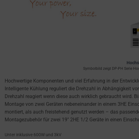
USER-SPECIFIC
Consent
DATA FOR AD
refers
TRACKING,
to
PROFILING, AND
the
MEASURING AD
permission
EFFECTIVENESS.
websites
PERSONALIZATIONS
must
obtain
REGULATES
Hochs
from
WHETHER DATA USED
Symbolbild zeigt DP-PH Serie Hoc
users
TO PROVIDE
before
Hochwertige Komponenten und viel Erfahrung in der Entwick
PERSONALIZED USER
using
EXPERIENCES (LIKE
Intelligente Kühlung reguliert die Drehzahl in Abhängigkeit
cookies
CONTENT
Drehzahl reagiert wenn diese auch wirklich gebraucht wird. 
RECOMMENDATIONS)
that
Montage von zwei Geräten nebeneinander in einem 3HE Einsc
CAN BE STORED.
collect
montiert, als auch freistehend genutzt werden – das passen
personal
Montagezubehör für zwei 19″ 2HE 1/2 Geräte in einen Einschu
SECURITY
data.
Laws
Unter inklusive 600W und 3kV
SECURITY