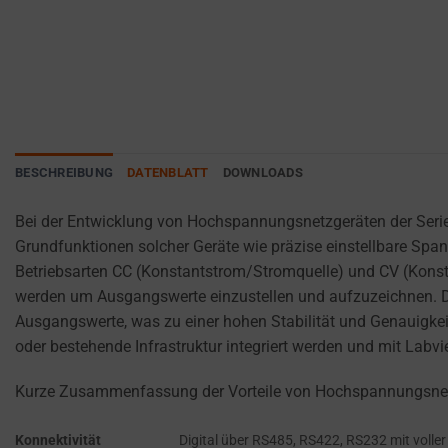
websites
ANALYTICS
PURPOSES
to
(E.G.,
remember
GOOGLE
your
ANALYTICS).
preferences,
AD
login
STORAGE
details,
BESCHREIBUNG
DATENBLATT
DOWNLOADS
or
MANAGES
actions.
WHETHER
Bei der Entwicklung von Hochspannungsnetzgeräten der Serie D
ADVERTISING-
There
Grundfunktionen solcher Geräte wie präzise einstellbare S
RELATED
are
Betriebsarten CC (Konstantstrom/Stromquelle) und CV (Kons
DATA (LIKE
different
TARGETING
werden um Ausgangswerte einzustellen und aufzuzeichnen. Der
types,
AND
Ausgangswerte, was zu einer hohen Stabilität und Genauigke
including
TRACKING
oder bestehende Infrastruktur integriert werden und mit Lab
COOKIES)
session
CAN BE
cookies
Kurze Zusammenfassung der Vorteile von Hochspannungsnetz
STORED AND
(temporary)
PROCESSED
and
Konnektivität
Digital über RS485, RS422, RS232 mit volle
FOR AD