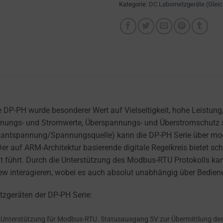
Kategorie:
DC Labornetzgeräte (Glei
P-PH wurde besonderer Wert auf Vielseitigkeit, hohe Leistung, 
pannungs- und Stromwerte, Überspannungs- und Überstromschut
tantspannung/Spannungsquelle) kann die DP-PH Serie über mode
 auf ARM-Architektur basierende digitale Regelkreis bietet sc
it führt. Durch die Unterstützung des Modbus-RTU Protokolls k
view interagieren, wobei es auch absolut unabhängig über Bedie
geräten der DP-PH Serie:
r Unterstützung für Modbus-RTU. Statusausgang 5V zur Übermittlung des 