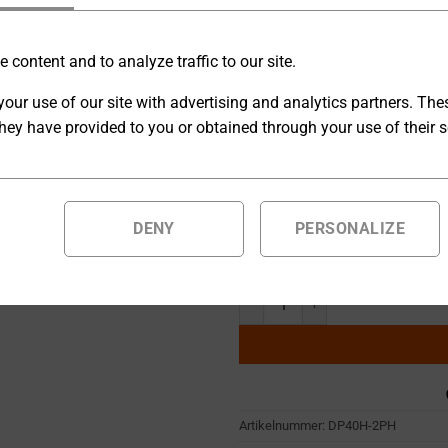
Die digitalen Hochspannungs
 content and to analyze traffic to our site.
sind für Hochspannungsanwen
our use of our site with advertising and analytics partners. Th
Anschlüsse wie RS232, RS42
hey have provided to you or obtained through your use of their s
[O] Ausgangskonfiguration
DENY
PERSONALIZE
Auf Bestellung gefertigte Produ
geliefert.
Hochspannungsnetzgerät 0 ... 4
Artikelnummer:
DP40H-2PH