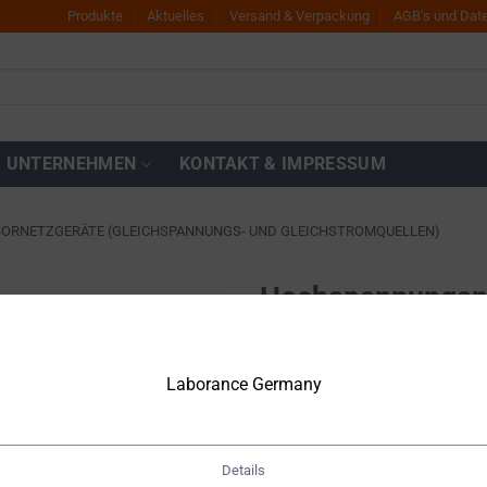
Produkte
Aktuelles
Versand & Verpackung
AGB’s und Dat
UNTERNEHMEN
KONTAKT & IMPRESSUM
BORNETZGERÄTE (GLEICHSPANNUNGS- UND GLEICHSTROMQUELLEN)
Hochspannungsne
DP40H-2PH
Zur
Wunschliste
hinzufügen
Laborance Germany
€
5.700,00
Netto
€
6.783,00
inkl. MwSt.
Details