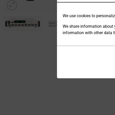
We use cookies to personalize
We share information about y
information with other data t
ANALYTIC
STORAGE
Cookies
CONTROLS
are
WHETHER
small
DATA
data
RELATED TO
files
WEBSITE
stored
USAGE AND
USER
on
BEHAVIOR
your
CAN BE
device
STORED
by
FOR