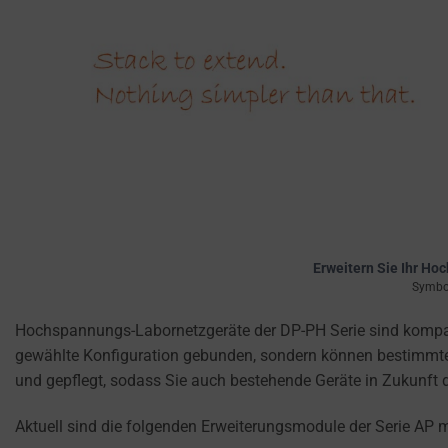
privacy
settings,
which
lets
you
manage
or
delete
stored
cookies
whenever
Erweitern Sie Ihr Ho
you
Symbol
choose.
Hochspannungs-Labornetzgeräte der DP-PH Serie sind kompatibe
For
gewählte Konfiguration gebunden, sondern können bestimmte F
more
und gepflegt, sodass Sie auch bestehende Geräte in Zukunft 
details
on
Aktuell sind die folgenden Erweiterungsmodule der Serie AP 