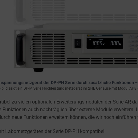
chspannungsnetzgerät der DP-PH Serie durch zusätzliche Funktionen 
bild zeigt ein DP-M Serie Hochleistungsnetzgerät im 2HE Gehäuse mit Modul AP8 
l zu vielen optionalen Erweiterungsmodulen der Serie AP, dadur
unktionen auch nachträglich über externe Module erweitern. Üb
durch neue Funktionen erweitern können, die wir noch einführen
mit Labornetzgeräten der Serie DP-PH kompatibel: