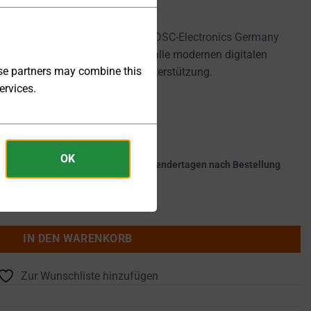
netzgeräte der Serie DP-PH von
DSC-Electronics Germany
dungen konzipiert und bieten alle modernen digitalen
ese partners may combine this
2, RS485 sowie Modbus RTU Unterstützung.
ervices.
OK
kte werden innerhalb von 25 - 30 Kalendertagen nach Bestellung
kV 0 ... 2A 8kW - DP40H-2PH Menge
IN DEN WARENKORB
Zur Wunschliste hinzufügen