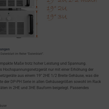
rungen
atenblatt im Reiter “Datenblatt”.
kompakte Maße trotz hoher Leistung und Spannung.
das Hochspannungsnetzgerät nur mit einer Erhöhung der
netzgeräte aus einem 19″ 2HE 1/2 Breite Gehäuse, was die
te der DP-PH Serie in allen Gehäusegrößen sowohl im Rack
eräten in 2HE und 3HE Bauform beigelegt. Passendes
häuse