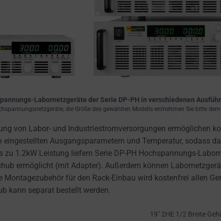
pannungs-Labornetzgeräte der Serie DP-PH in verschiedenen Ausfüh
hspannungsnetzgeräte, die Größe des gewählten Modells entnehmen Sie bitte dem D
lung von Labor- und Industriestromversorgungen ermöglichen 
 von eingestellten Ausgangsparametern und Temperatur, sodass 
Bis zu 1.2kW Leistung liefern Serie DP-PH Hochspannungs-Labor
hub ermöglicht (mit Adapter). Außerdem können Labornetzgerä
de Montagezubehör für den Rack-Einbau wird kostenfrei allen G
b kann separat bestellt werden.
19″ 2HE 1/2 Breite Ge