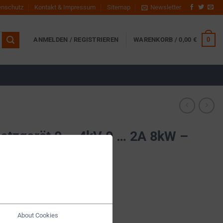
enschutz
Kontakt & Impressum
Sitemap
Newsletter
0
ANMELDEN / REGISTRIEREN
WARENKORB /
0,00
€
tzgerät 0 … 4kV 0 … 2A 8kW –
About Cookies