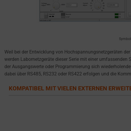
reject
cookies
and
control
their
privacy.
Symbolb
You
Weil bei der Entwicklung von Hochspannungsnetzgeräten der
can
werden Labornetzgeräte dieser Serie mit einer umfassenden S
also
der Ausgangswerte oder Programmierung sich wiederholender 
withdraw
dabei über RS485, RS232 oder RS422 erfolgen und die Kommu
consent
at
KOMPATIBEL MIT VIELEN EXTERNEN ERWEI
any
time,
typically
through
the
website’s