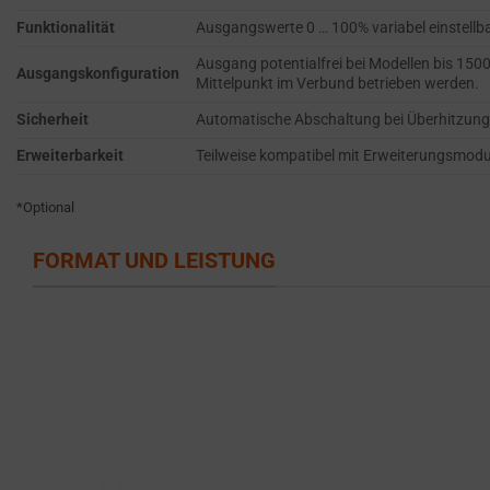
persistent
SERVICES.
Funktionalität
Ausgangswerte 0 … 100% variabel einstell
cookies
AD
Ausgang potentialfrei bei Modellen bis 15
(long-
Ausgangskonfiguration
PERSONALIZATION
Mittelpunkt im Verbund betrieben werden.
term).
DETERMINES IF
They
Sicherheit
Automatische Abschaltung bei Überhitzung,
PERSONALIZED
help
Erweiterbarkeit
Teilweise kompatibel mit Erweiterungsmodul
ADS CAN BE
personalize
SHOWN BASED
your
*Optional
ON USER
browsing
BEHAVIOR AND
PREFERENCES,
FORMAT UND LEISTUNG
experience
USING STORED
but
DATA FOR
can
TARGETING.
also
AD
track
USER
your
DATA
online
CONTROLS THE
behavior.
STORAGE OF