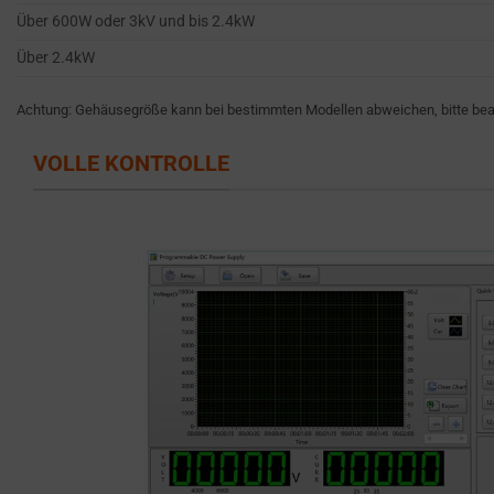
like
STORAGE IS
Über 600W oder 3kV und bis 2.4kW
the
THE PRACTICE
Über 2.4kW
GDPR
OF SAFELY
STORING
require
SENSITIVE DATA
Achtung: Gehäusegröße kann bei bestimmten Modellen abweichen, bitte beac
websites
USING
to
ENCRYPTION
VOLLE KONTROLLE
ask
OR SECURE
for
METHODS TO
PREVENT
explicit
UNAUTHORIZED
consent
ACCESS OR
through
THEFT.
cookie
banners,
allowing
users
to
accept
or