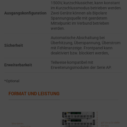
permission
EFFECTIVENESS.
1500V, kurzschlussicher, kann konstant
websites
im Kurzschlussmodus betrieben werden.
Ausgangskonfiguration
Zwei Geräte können als Bipolare
PERSONALIZATIONS
must
Spannungsquelle mit geerdetem
obtain
Mittelpunkt im Verbund betrieben
REGULATES
werden.
from
WHETHER DATA USED
users
Automatische Abschaltung bei
TO PROVIDE
before
Überhitzung, Überspannung, Überstrom
Sicherheit
PERSONALIZED USER
mit Fehleranzeige. Frontpanel kann
using
EXPERIENCES (LIKE
deaktiviert bzw. blockiert werden,
cookies
CONTENT
Teilweise kompatibel mit
RECOMMENDATIONS)
that
Erweiterbarkeit
Erweiterungsmodulen der Serie AP.
CAN BE STORED.
collect
personal
*Optional
SECURITY
data.
Laws
FORMAT UND LEISTUNG
SECURITY
like
STORAGE IS
the
THE PRACTICE
GDPR
OF SAFELY
STORING
require
SENSITIVE DATA