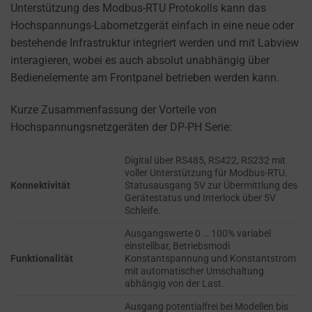
DETERMINES IF
They
Unterstützung des Modbus-RTU Protokolls kann das
PERSONALIZED
help
Hochspannungs-Labornetzgerät einfach in eine neue oder
ADS CAN BE
personalize
bestehende Infrastruktur integriert werden und mit Labview
SHOWN BASED
your
interagieren, wobei es auch absolut unabhängig über
ON USER
browsing
Bedienelemente am Frontpanel betrieben werden kann.
BEHAVIOR AND
PREFERENCES,
experience
USING STORED
Kurze Zusammenfassung der Vorteile von
but
DATA FOR
Hochspannungsnetzgeräten der DP-PH Serie:
can
TARGETING.
also
AD
Digital über RS485, RS422, RS232 mit
track
voller Unterstützung für Modbus-RTU.
USER
your
Konnektivität
Statusausgang 5V zur Übermittlung des
DATA
online
Gerätestatus und Interlock über 5V
Schleife.
CONTROLS THE
behavior.
STORAGE OF
Ausgangswerte 0 … 100% variabel
USER-SPECIFIC
Consent
einstellbar, Betriebsmodi
DATA FOR AD
Funktionalität
Konstantspannung und Konstantstrom
refers
TRACKING,
mit automatischer Umschaltung
to
abhängig von der Last.
PROFILING, AND
the
MEASURING AD
Ausgang potentialfrei bei Modellen bis