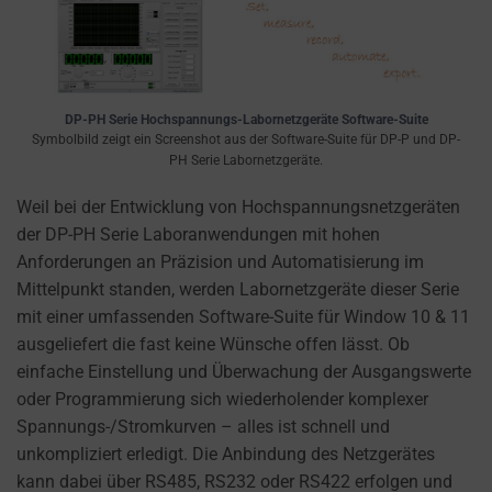
you
manage
or
delete
stored
DP-PH Serie Hochspannungs-Labornetzgeräte Software-Suite
Symbolbild zeigt ein Screenshot aus der Software-Suite für DP-P und DP-
cookies
PH Serie Labornetzgeräte.
whenever
you
Weil bei der Entwicklung von Hochspannungsnetzgeräten
choose.
der DP-PH Serie Laboranwendungen mit hohen
Anforderungen an Präzision und Automatisierung im
For
Mittelpunkt standen, werden Labornetzgeräte dieser Serie
more
mit einer umfassenden Software-Suite für Window 10 & 11
details
ausgeliefert die fast keine Wünsche offen lässt. Ob
on
einfache Einstellung und Überwachung der Ausgangswerte
how
oder Programmierung sich wiederholender komplexer
a
Spannungs-/Stromkurven – alles ist schnell und
website
unkompliziert erledigt. Die Anbindung des Netzgerätes
uses
kann dabei über RS485, RS232 oder RS422 erfolgen und