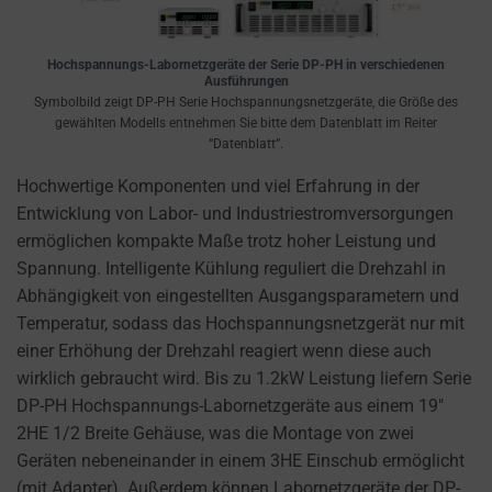
websites
USING
to
ENCRYPTION
ask
OR SECURE
Hochspannungs-Labornetzgeräte der Serie DP-PH in verschiedenen
Ausführungen
for
METHODS TO
Symbolbild zeigt DP-PH Serie Hochspannungsnetzgeräte, die Größe des
PREVENT
explicit
gewählten Modells entnehmen Sie bitte dem Datenblatt im Reiter
UNAUTHORIZED
consent
“Datenblatt”.
ACCESS OR
through
THEFT.
Hochwertige Komponenten und viel Erfahrung in der
cookie
Entwicklung von Labor- und Industriestromversorgungen
banners,
ermöglichen kompakte Maße trotz hoher Leistung und
allowing
Spannung. Intelligente Kühlung reguliert die Drehzahl in
users
Abhängigkeit von eingestellten Ausgangsparametern und
to
Temperatur, sodass das Hochspannungsnetzgerät nur mit
accept
einer Erhöhung der Drehzahl reagiert wenn diese auch
or
wirklich gebraucht wird. Bis zu 1.2kW Leistung liefern Serie
reject
DP-PH Hochspannungs-Labornetzgeräte aus einem 19″
cookies
2HE 1/2 Breite Gehäuse, was die Montage von zwei
and
Geräten nebeneinander in einem 3HE Einschub ermöglicht
control
(mit Adapter). Außerdem können Labornetzgeräte der DP-