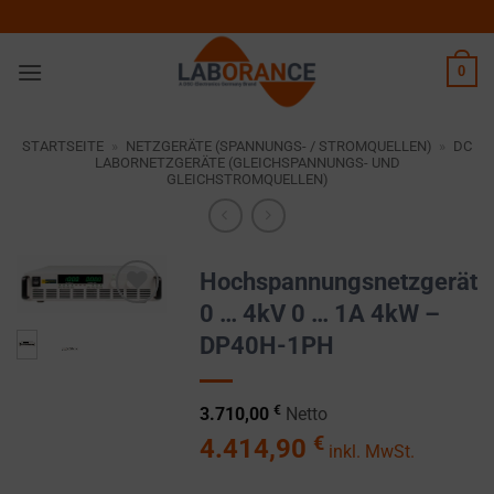
Zum
Inhalt
springen
0
STARTSEITE
»
NETZGERÄTE (SPANNUNGS- / STROMQUELLEN)
»
DC
LABORNETZGERÄTE (GLEICHSPANNUNGS- UND
GLEICHSTROMQUELLEN)
Hochspannungsnetzgerät
0 … 4kV 0 … 1A 4kW –
Zur
DP40H-1PH
Wunschliste
hinzufügen
€
3.710,00
Netto
€
4.414,90
inkl. MwSt.