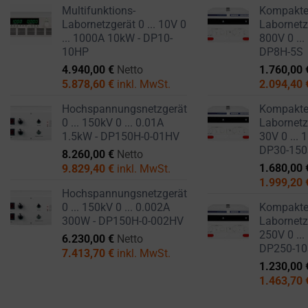
Multifunktions-
Kompakt
Labornetzgerät 0 ... 10V 0
Labornetzg
... 1000A 10kW - DP10-
800V 0 ...
10HP
DP8H-5S
4.940,00
€
Netto
1.760,00
5.878,60
€
inkl. MwSt.
2.094,40
Hochspannungsnetzgerät
Kompakt
0 ... 150kV 0 ... 0.01A
Labornetzg
1.5kW - DP150H-0-01HV
30V 0 ... 
DP30-15
8.260,00
€
Netto
1.680,00
9.829,40
€
inkl. MwSt.
1.999,20
Hochspannungsnetzgerät
0 ... 150kV 0 ... 0.002A
Kompakt
300W - DP150H-0-002HV
Labornetzg
250V 0 ...
6.230,00
€
Netto
DP250-1
7.413,70
€
inkl. MwSt.
1.230,00
1.463,70