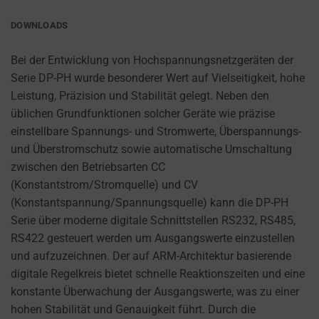
preferences,
AD
login
DOWNLOADS
STORAGE
details,
or
Bei der Entwicklung von Hochspannungsnetzgeräten der
MANAGES
actions.
Serie DP-PH wurde besonderer Wert auf Vielseitigkeit, hohe
WHETHER
ADVERTISING-
There
Leistung, Präzision und Stabilität gelegt. Neben den
RELATED
are
üblichen Grundfunktionen solcher Geräte wie präzise
DATA (LIKE
different
einstellbare Spannungs- und Stromwerte, Überspannungs-
TARGETING
types,
und Überstromschutz sowie automatische Umschaltung
AND
including
zwischen den Betriebsarten CC
TRACKING
COOKIES)
session
(Konstantstrom/Stromquelle) und CV
CAN BE
cookies
(Konstantspannung/Spannungsquelle) kann die DP-PH
STORED AND
(temporary)
Serie über moderne digitale Schnittstellen RS232, RS485,
PROCESSED
and
RS422 gesteuert werden um Ausgangswerte einzustellen
FOR AD
persistent
und aufzuzeichnen. Der auf ARM-Architektur basierende
SERVICES.
cookies
digitale Regelkreis bietet schnelle Reaktionszeiten und eine
AD
(long-
konstante Überwachung der Ausgangswerte, was zu einer
PERSONALIZATION
term).
hohen Stabilität und Genauigkeit führt. Durch die