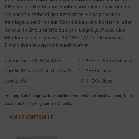
their
PH Serie in allen Gehäusegrößen sowohl im Rack montiert,
privacy.
als auch freistehend genutzt werden – das passende
You
Montagezubehör für den Rack-Einbau wird kostenfrei allen
can
Geräten in 2HE und 3HE Bauform beigelegt. Passendes
also
Montagezubehör für zwei 19″ 2HE 1/2 Geräte in einen
withdraw
Einschub kann separat bestellt werden.
consent
at
Unter inklusive 600W und 3kV
19″ 2HE 1/2 Breite Gehäuse
any
Über 600W oder 3kV und bis 2.4kW
19″ 2HE Gehäuse
time,
typically
Über 2.4kW
19″ 3HE Gehäuse
through
the
Achtung: Gehäusegröße kann bei bestimmten Modellen abweichen, bitte
website’s
beachten Sie die Angeben im Datenblatt.
privacy
VOLLE KONTROLLE
settings,
which
lets