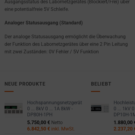
Ausgangsstatus des Labornetzgerätes (Blockiert/Frei) über
eine potentialfreie 5V Schleife.
Analoger Statusausgang (Standard)
Der analoge Statusausgang ermöglicht die Überwachung
der Funktion des Labornetzgerätes über eine 2 Pin Leitung
mit zwei Zuständen: 0V Fehler / 5V Funktion
NEUE PRODUKTE
BELIEBT
Hochspannungsnetzgerät
Hochleist
0 ... 8kV 0 ... 1A 8kW -
0 ... 1kV 0
DP80H-1PH
DP10H-1
5.750,00
€
Netto
1.880,00
6.842,50
€
inkl. MwSt.
2.237,20