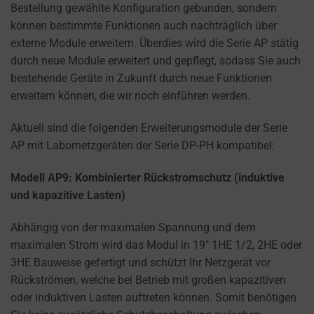
cookies
Bestellung gewählte Konfiguration gebunden, sondern
used,
können bestimmte Funktionen auch nachträglich über
data
externe Module erweitern. Überdies wird die Serie AP stätig
collected,
durch neue Module erweitert und gepflegt, sodass Sie auch
and
bestehende Geräte in Zukunft durch neue Funktionen
how
erweitern können, die wir noch einführen werden.
your
information
Aktuell sind die folgenden Erweiterungsmodule der Serie
is
AP mit Labornetzgeräten der Serie DP-PH kompatibel:
stored
or
Modell AP9: Kombinierter Rückstromschutz (induktive
shared.
und kapazitive Lasten)
It
Abhängig von der maximalen Spannung und dem
also
maximalen Strom wird das Modul in 19″ 1HE 1/2, 2HE oder
explains
3HE Bauweise gefertigt und schützt Ihr Netzgerät vor
how
Rückströmen, welche bei Betrieb mit großen kapazitiven
you
oder induktiven Lasten auftreten können. Somit benötigen
can