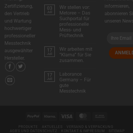
Kommentare
Zertifizierung,
informieren,
Wir stellen vor:
03
zu
DSC-
Juli
Metoree – Das
den Vertrieb
abonnieren S
Electronics
Suchportal für
erweitert
und Wartung
unseren Newsl
das
professionelle
Produktsortiment
hochwertiger
Mess- und
mit
neuen
Prüftechnik
professioneller
Modellen!
Keine
Messtechnik
Kommentare
Wir arbeiten mit
17
zu
ausgewählter
Wir
Juli
“Klarna” für Sie
stellen
Hersteller.
zusammen.
vor:
Metoree
Keine
–
Kommentare
Das
Laborance
17
zu
Suchportal
Wir
Juli
Germany – Für
für
arbeiten
professionelle
gute
mit
Mess-
“Klarna”
Messtechnik
und
für
Prüftechnik
Sie
Keine
zusammen.
Kommentare
zu
Laborance
Germany
PayPal
Klarna
Visa
MasterCard
Bank
–
Für
Transfer
gute
PRODUKTE
AKTUELLES
VERSAND & VERPACKUNG
Messtechnik
AGB’S UND DATENSCHUTZ
KONTAKT & IMPRESSUM
SITEMAP