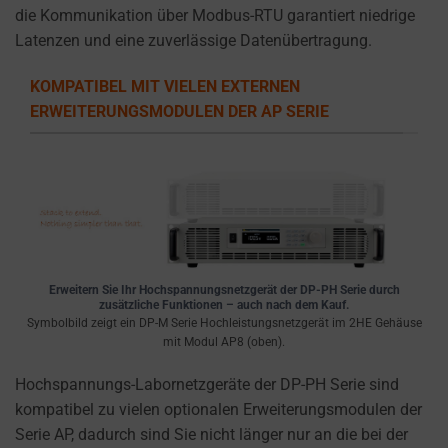
cookies
die Kommunikation über Modbus-RTU garantiert niedrige
and
Latenzen und eine zuverlässige Datenübertragung.
collects
data,
KOMPATIBEL MIT VIELEN EXTERNEN
you
ERWEITERUNGSMODULEN DER AP SERIE
can
refer
to
the
website’s
privacy
policy.
Erweitern Sie Ihr Hochspannungsnetzgerät der DP-PH Serie durch
This
zusätzliche Funktionen – auch nach dem Kauf.
Symbolbild zeigt ein DP-M Serie Hochleistungsnetzgerät im 2HE Gehäuse
document
mit Modul AP8 (oben).
outlines
the
Hochspannungs-Labornetzgeräte der DP-PH Serie sind
types
kompatibel zu vielen optionalen Erweiterungsmodulen der
of
Serie AP, dadurch sind Sie nicht länger nur an die bei der