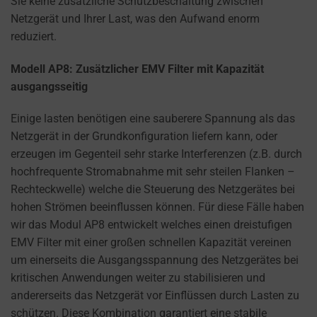
Sie keine zusätzliche Schutzbeschaltung zwischen
manage
Netzgerät und Ihrer Last, was den Aufwand enorm
your
reduziert.
preferences.
Modell AP8: Zusätzlicher EMV Filter mit Kapazität
ausgangsseitig
Einige lasten benötigen eine sauberere Spannung als das
Netzgerät in der Grundkonfiguration liefern kann, oder
erzeugen im Gegenteil sehr starke Interferenzen (z.B. durch
hochfrequente Stromabnahme mit sehr steilen Flanken –
Rechteckwelle) welche die Steuerung des Netzgerätes bei
hohen Strömen beeinflussen können. Für diese Fälle haben
wir das Modul AP8 entwickelt welches einen dreistufigen
EMV Filter mit einer großen schnellen Kapazität vereinen
um einerseits die Ausgangsspannung des Netzgerätes bei
kritischen Anwendungen weiter zu stabilisieren und
andererseits das Netzgerät vor Einflüssen durch Lasten zu
schützen. Diese Kombination garantiert eine stabile