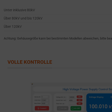
like
STORAGE IS
the
THE PRACTICE
Unter inklusive 80kV
GDPR
OF SAFELY
Über 80kV und bis 120kV
STORING
require
SENSITIVE DATA
websites
Über 120kV
USING
to
ENCRYPTION
ask
Achtung: Gehäusegröße kann bei bestimmten Modellen abweichen, bitte beac
OR SECURE
for
METHODS TO
PREVENT
explicit
UNAUTHORIZED
consent
VOLLE KONTROLLE
ACCESS OR
through
THEFT.
cookie
banners,
allowing
users
to
accept
or