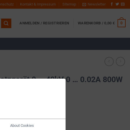
enschutz
Kontakt & Impressum
Sitemap
Newsletter
0
ANMELDEN / REGISTRIEREN
WARENKORB /
0,00
€
tzgerät 0 … 40kV 0 … 0.02A 800W
V
About Cookies