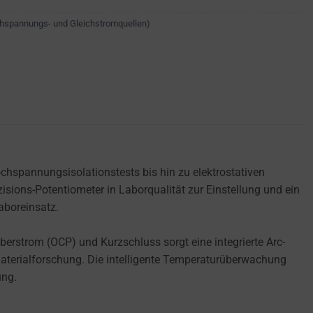
chspannungs- und Gleichstromquellen)
chspannungsisolationstests bis hin zu elektrostativen
sions-Potentiometer in Laborqualität zur Einstellung und ein
boreinsatz.
rstrom (OCP) und Kurzschluss sorgt eine integrierte Arc-
terialforschung. Die intelligente Temperaturüberwachung
ung.