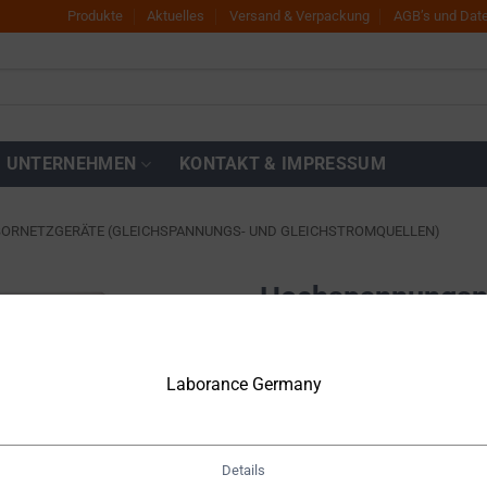
Produkte
Aktuelles
Versand & Verpackung
AGB’s und Dat
UNTERNEHMEN
KONTAKT & IMPRESSUM
BORNETZGERÄTE (GLEICHSPANNUNGS- UND GLEICHSTROMQUELLEN)
Hochspannungsne
– DP40H-0-02H
Zur
Wunschliste
hinzufügen
Laborance Germany
€
4.370,00
Netto
€
5.200,30
inkl. MwSt.
Details