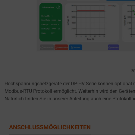
reject
cookies
and
control
their
privacy.
You
can
also
withdraw
Sy
consent
Hochspannungsnetzgeräte der DP-HV Serie können optional mi
at
Modbus-RTU Protokoll ermöglicht. Weiterhin wird den Geräten
any
Natürlich finden Sie in unserer Anleitung auch eine Protokol
time,
typically
through
the
ANSCHLUSSMÖGLICHKEITEN
website’s