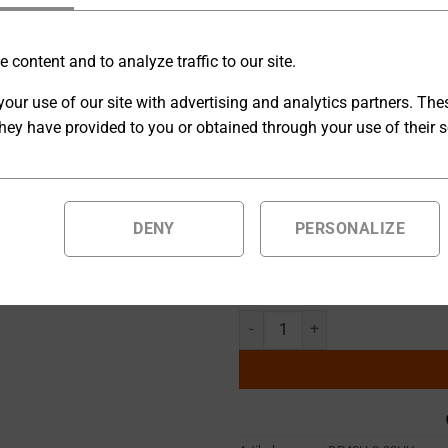
Die DP-HV Serie von
DSC-Elec
 content and to analyze traffic to our site.
Hochspannungs-Stromversorgun
our use of our site with advertising and analytics partners. Th
Deutschland, kombiniert diese
hey have provided to you or obtained through your use of their s
Langlebigkeit.
[O] Ausgangskonfiguration
DENY
PERSONALIZE
Auf Bestellung gefertigte Produ
geliefert.
Hochspannungsnetzgerät 0 ... 4