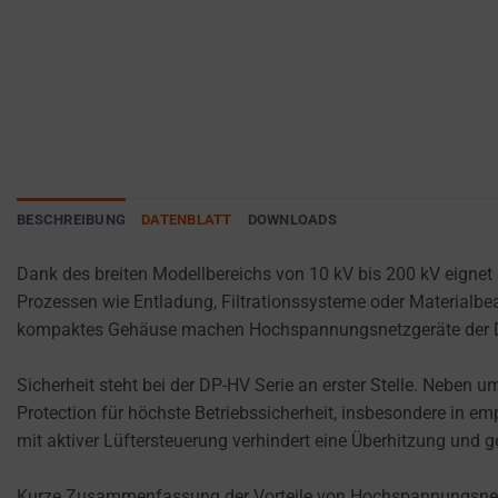
websites
ANALYTICS
PURPOSES
to
(E.G.,
remember
GOOGLE
your
ANALYTICS).
preferences,
AD
login
STORAGE
details,
or
MANAGES
BESCHREIBUNG
DATENBLATT
DOWNLOADS
actions.
WHETHER
ADVERTISING-
There
Dank des breiten Modellbereichs von 10 kV bis 200 kV eignet
RELATED
are
Prozessen wie Entladung, Filtrationssysteme oder Materialbea
DATA (LIKE
different
TARGETING
kompaktes Gehäuse machen Hochspannungsnetzgeräte der DP-
types,
AND
including
TRACKING
Sicherheit steht bei der DP-HV Serie an erster Stelle. Nebe
COOKIES)
session
Protection für höchste Betriebssicherheit, insbesondere in
CAN BE
cookies
mit aktiver Lüftersteuerung verhindert eine Überhitzung und 
STORED AND
(temporary)
PROCESSED
and
FOR AD
Kurze Zusammenfassung der Vorteile von Hochspannungsnetz