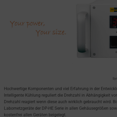
USER-SPECIFIC
Consent
DATA FOR AD
refers
TRACKING,
to
PROFILING, AND
the
MEASURING AD
permission
EFFECTIVENESS.
websites
PERSONALIZATIONS
must
obtain
REGULATES
from
WHETHER DATA USED
users
TO PROVIDE
before
PERSONALIZED USER
using
EXPERIENCES (LIKE
Sym
cookies
CONTENT
RECOMMENDATIONS)
that
Hochwertige Komponenten und viel Erfahrung in der Entwick
CAN BE STORED.
collect
Intelligente Kühlung reguliert die Drehzahl in Abhängigkeit
personal
Drehzahl reagiert wenn diese auch wirklich gebraucht wird.
SECURITY
data.
Labornetzgeräte der DP-HE Serie in allen Gehäusegrößen sow
Laws
kostenfrei allen Geräten beigelegt.
SECURITY