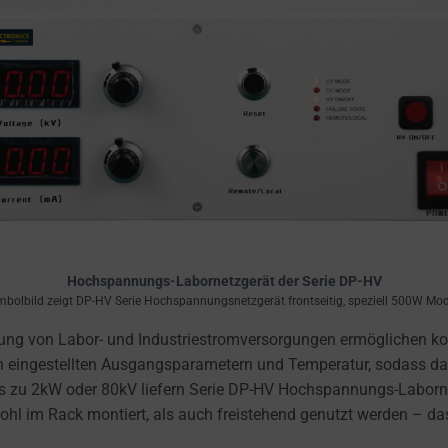
Hochspannungs-Labornetzgerät der Serie DP-HV
bolbild zeigt DP-HV Serie Hochspannungsnetzgerät frontseitig, speziell 500W Mod
lung von Labor- und Industriestromversorgungen ermöglichen 
 von eingestellten Ausgangsparametern und Temperatur, sodass 
 Bis zu 2kW oder 80kV liefern Serie DP-HV Hochspannungs-Labo
ohl im Rack montiert, als auch freistehend genutzt werden – 