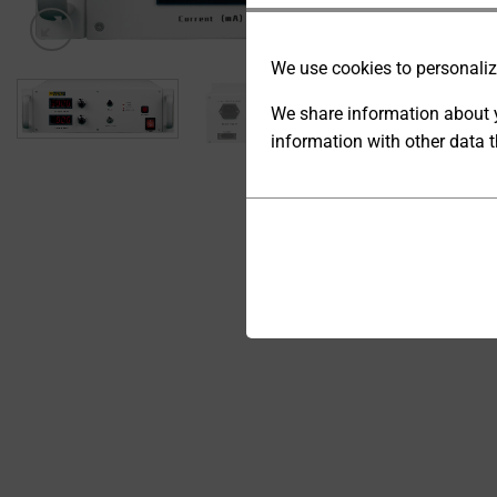
We use cookies to personalize
We share information about y
information with other data t
ANALYTIC
STORAGE
Cookies
CONTROLS
are
WHETHER
small
DATA
data
RELATED TO
files
WEBSITE
stored
USAGE AND
USER
on
BEHAVIOR
your
CAN BE
device
STORED
by
FOR