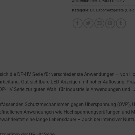
Artikelnummer:
DP40H-0-02HV
Kategorie:
DC Labornetzgeräte (Glei
 sich die DP-HV Serie für verschiedenste Anwendungen – von Ho
rbeitung. Gut sichtbare LED Anzeigen mit hoher Auflösung, Präzi
HV Serie zur guten Wahl für industrielle Anwendungen und La
n umfassenden Schutzmechanismen gegen Überspannung (OVP), Übe
 empfindlichen Anwendungen wie Hochspannungsprüfungen und Ma
gewährleistet eine lange Lebensdauer – auch bei intensiver Nutz
geräten der DP-HV Serie: