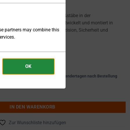
tronics Germany
setzt neue Maßstäbe in der
g für Labor und Industrie. Entwickelt und montiert in
ese partners may combine this
 Serie höchste Leistung mit Präzision, Sicherheit und
ervices.
[D] Digitale Kommunikation
OK
kte werden innerhalb von 21 - 25 Kalendertagen nach Bestellung
0kV 0 ... 0.02A 800W - DP40H-0-02HV Menge
IN DEN WARENKORB
Zur Wunschliste hinzufügen