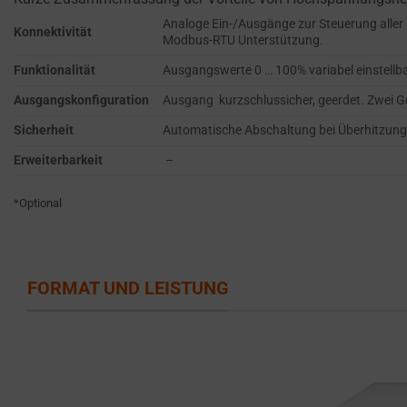
persistent
SERVICES.
Analoge Ein-/Ausgänge zur Steuerung alle
cookies
Konnektivität
Modbus-RTU Unterstützung.
AD
(long-
PERSONALIZATION
Funktionalität
Ausgangswerte 0 … 100% variabel einstell
term).
DETERMINES IF
They
Ausgangskonfiguration
Ausgang kurzschlussicher, geerdet. Zwei G
PERSONALIZED
help
Sicherheit
Automatische Abschaltung bei Überhitzung,
ADS CAN BE
personalize
SHOWN BASED
Erweiterbarkeit
–
your
ON USER
browsing
BEHAVIOR AND
*Optional
PREFERENCES,
experience
USING STORED
but
DATA FOR
can
TARGETING.
also
FORMAT UND LEISTUNG
AD
track
USER
your
DATA
online
CONTROLS THE
behavior.
STORAGE OF