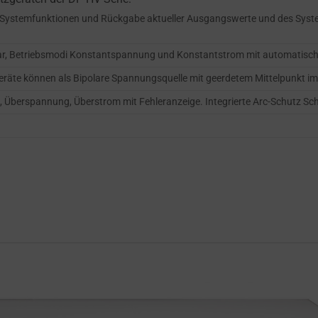
r Systemfunktionen und Rückgabe aktueller Ausgangswerte und des Syste
bar, Betriebsmodi Konstantspannung und Konstantstrom mit automatisch
eräte können als Bipolare Spannungsquelle mit geerdetem Mittelpunkt i
 Überspannung, Überstrom mit Fehleranzeige. Integrierte Arc-Schutz Sc