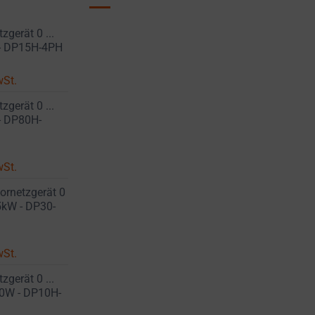
gerät 0 ...
 - DP15H-4PH
wSt.
gerät 0 ...
 - DP80H-
wSt.
ornetzgerät 0
15kW - DP30-
wSt.
gerät 0 ...
00W - DP10H-