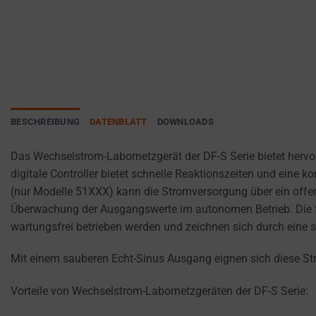
websites
ANALYTICS
PURPOSES
to
(E.G.,
remember
GOOGLE
your
ANALYTICS).
preferences,
AD
login
STORAGE
details,
BESCHREIBUNG
DATENBLATT
DOWNLOADS
or
MANAGES
actions.
WHETHER
Das Wechselstrom-Labornetzgerät der DF-S Serie bietet hervo
ADVERTISING-
There
digitale Controller bietet schnelle Reaktionszeiten und ein
RELATED
are
(nur Modelle 51XXX) kann die Stromversorgung über ein offen
DATA (LIKE
different
TARGETING
Überwachung der Ausgangswerte im autonomen Betrieb. Die fü
types,
AND
wartungsfrei betrieben werden und zeichnen sich durch eine
including
TRACKING
COOKIES)
session
Mit einem sauberen Echt-Sinus Ausgang eignen sich diese Str
CAN BE
cookies
STORED AND
(temporary)
Vorteile von Wechselstrom-Labornetzgeräten der DF-S Serie:
PROCESSED
and
FOR AD