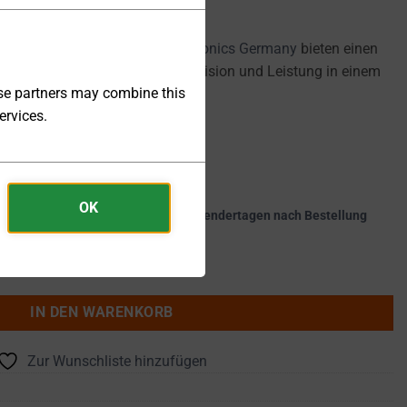
e der DF-S Serie von
DSC-Electronics Germany
bieten einen
, hervorragende Stabilität, Präzision und Leistung in einem
ese partners may combine this
ervices.
OK
kte werden innerhalb von 25 - 30 Kalendertagen nach Bestellung
... 300Vrms 0 ... 3A 350VA - DF-S500035 Menge
IN DEN WARENKORB
Zur Wunschliste hinzufügen