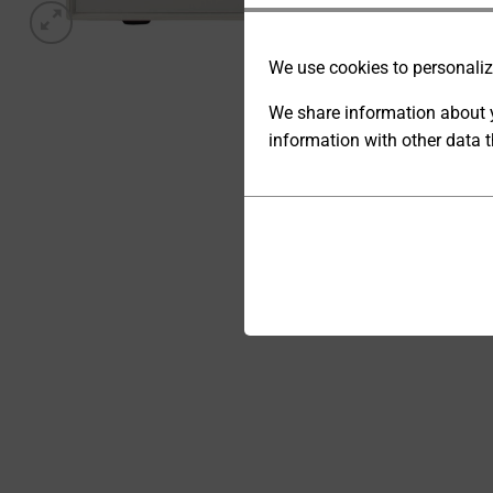
We use cookies to personalize
We share information about y
information with other data t
ANALYTIC
STORAGE
Cookies
CONTROLS
are
WHETHER
small
DATA
data
RELATED TO
files
WEBSITE
stored
USAGE AND
USER
on
BEHAVIOR
your
CAN BE
device
STORED
by
FOR