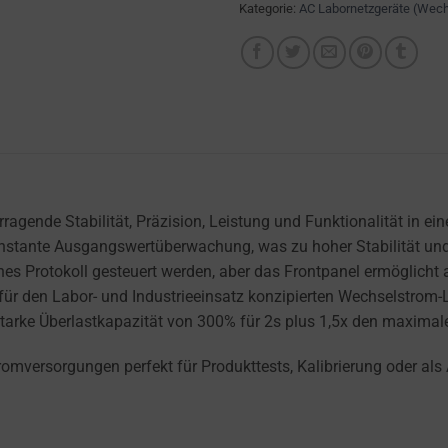
Kategorie:
AC Labornetzgeräte (Wec
rragende Stabilität, Präzision, Leistung und Funktionalität in
e konstante Ausgangswertüberwachung, was zu hoher Stabilität u
es Protokoll gesteuert werden, aber das Frontpanel ermöglicht
r den Labor- und Industrieeinsatz konzipierten Wechselstrom-L
 starke Überlastkapazität von 300% für 2s plus 1,5x den maxim
omversorgungen perfekt für Produkttests, Kalibrierung oder als