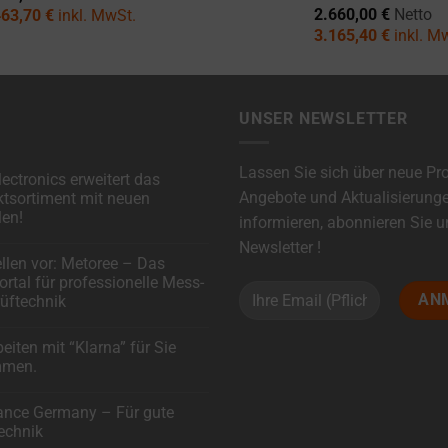
2.660,00
€
Netto
463,70
€
inkl. MwSt.
3.165,40
€
inkl. M
UNSER NEWSLETTER
Lassen Sie sich über neue Pr
ectronics erweitert das
Angebote und Aktualisierung
tsortiment mit neuen
en!
informieren, abonnieren Sie 
Newsletter !
are
ellen vor: Metoree – Das
rtal für professionelle Mess-
cs
üftechnik
ortiment
are
beiten mit “Klarna” für Sie
mmen.
!
are
ance Germany – Für gute
echnik
al