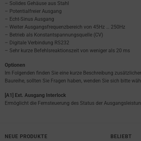
– Solides Gehäuse aus Stahl
persistent
SERVICES.
– Potentialfreier Ausgang
cookies
AD
– Echt-Sinus Ausgang
(long-
PERSONALIZATION
– Weiter Ausgangsfrequenzbereich von 45Hz … 250Hz
term).
DETERMINES IF
– Betrieb als Konstantspannungsquelle (CV)
They
PERSONALIZED
– Digitale Verbindung RS232
help
ADS CAN BE
– Sehr kurze Befehlsreaktionszeit von weniger als 20 ms
personalize
SHOWN BASED
your
ON USER
Optionen
browsing
BEHAVIOR AND
Im Folgenden finden Sie eine kurze Beschreibung zusätzlicher
PREFERENCES,
experience
USING STORED
Baureihe, sollten Sie Fragen haben, wenden Sie sich bitte wäh
but
DATA FOR
can
TARGETING.
[A1] Ext. Ausgang Interlock
also
Ermöglicht die Fernsteuerung des Status der Ausgangsleistun
AD
track
USER
your
DATA
online
CONTROLS THE
behavior.
STORAGE OF
NEUE PRODUKTE
BELIEBT