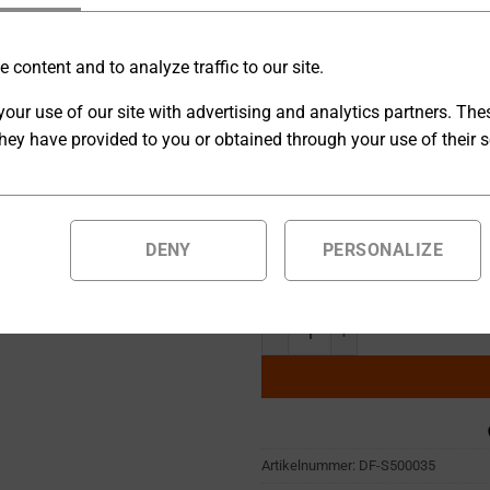
Wechselstrom-Labornetzgerät
 content and to analyze traffic to our site.
geregelten Echt-Sinus Ausgang
our use of our site with advertising and analytics partners. Th
kompakten Gehäuse.
hey have provided to you or obtained through your use of their s
[A] Ext. Ausgang Interlock
DENY
PERSONALIZE
Auf Bestellung gefertigte Produ
geliefert.
Wechselstrom-Labornetzgerät 0 
Artikelnummer:
DF-S500035