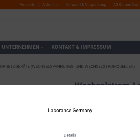
Produkte
Aktuelles
Versand & Verpackung
AGB’s und Dat
UNTERNEHMEN
KONTAKT & IMPRESSUM
BORNETZGERÄTE (WECHSELSPANNUNGS- UND WECHSELSTROMQUELLEN)
Wechselstrom-La
350VA – DF-S50
Zur
Wunschliste
hinzufügen
Laborance Germany
€
1.100,00
Netto
€
1.309,00
inkl. MwSt.
Details