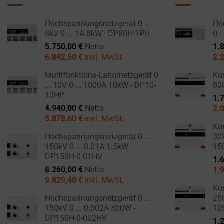
USER-SPECIFIC
Consent
DATA FOR AD
refers
TRACKING,
Hochspannungsnetzgerät 0 ...
Hoc
to
PROFILING, AND
8kV 0 ... 1A 8kW - DP80H-1PH
0 
the
MEASURING AD
5.750,00
€
Netto
1.
permission
EFFECTIVENESS.
6.842,50
€
inkl. MwSt.
2.
websites
Multifunktions-Labornetzgerät 0
Kom
PERSONALIZATIONS
must
... 10V 0 ... 1000A 10kW - DP10-
80
obtain
10HP
1.
REGULATES
from
4.940,00
€
Netto
2.
WHETHER DATA USED
users
5.878,60
€
inkl. MwSt.
TO PROVIDE
Kom
before
PERSONALIZED USER
Hochspannungsnetzgerät 0 ...
30V
using
EXPERIENCES (LIKE
150kV 0 ... 0.01A 1.5kW -
15
cookies
CONTENT
DP150H-0-01HV
1.
RECOMMENDATIONS)
that
8.260,00
€
Netto
1.
CAN BE STORED.
collect
9.829,40
€
inkl. MwSt.
Kom
personal
SECURITY
Hochspannungsnetzgerät 0 ...
250
data.
150kV 0 ... 0.002A 300W -
10
Laws
DP150H-0-002HV
1.
SECURITY