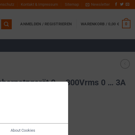
enschutz
Kontakt & Impressum
Sitemap
Newsletter
0
ANMELDEN / REGISTRIEREN
WARENKORB /
0,00
€
bornetzgerät 0 … 300Vrms 0 … 3A
0035
About Cookies