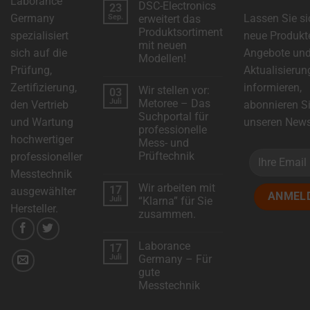
Laborance
the
DSC-Electronics
23
Germany
Lassen Sie si
Sep.
erweitert das
types
Produktsortiment
spezialisiert
neue Produkt
of
mit neuen
sich auf die
Angebote un
cookies
Modellen!
Prüfung,
Aktualisierun
used,
Keine
Kommentare
Zertifizierung,
informieren,
data
Wir stellen vor:
03
zu
DSC-
Juli
Metoree – Das
den Vertrieb
abonnieren S
collected,
Electronics
Suchportal für
erweitert
und Wartung
unseren Newsl
and
das
professionelle
Produktsortiment
hochwertiger
how
Mess- und
mit
neuen
Prüftechnik
professioneller
your
Modellen!
Keine
Messtechnik
information
Kommentare
Wir arbeiten mit
17
zu
ausgewählter
is
Wir
Juli
“Klarna” für Sie
stellen
Hersteller.
stored
zusammen.
vor:
Metoree
or
Keine
–
Kommentare
Das
shared.
Laborance
17
zu
Suchportal
Wir
Juli
Germany – Für
It
für
arbeiten
professionelle
gute
mit
also
Mess-
“Klarna”
Messtechnik
und
für
explains
Prüftechnik
Sie
Keine
zusammen.
Kommentare