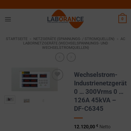
Zum
Inhalt
springen
0
STARTSEITE
»
NETZGERÄTE (SPANNUNGS- / STROMQUELLEN)
»
AC
LABORNETZGERÄTE (WECHSELSPANNUNGS- UND
WECHSELSTROMQUELLEN)
Wechselstrom-
Industrienetzgerät
Zur
0 … 300Vrms 0 …
Wunschliste
hinzufügen
126A 45kVA –
DF-C6345
€
12.120,00
Netto