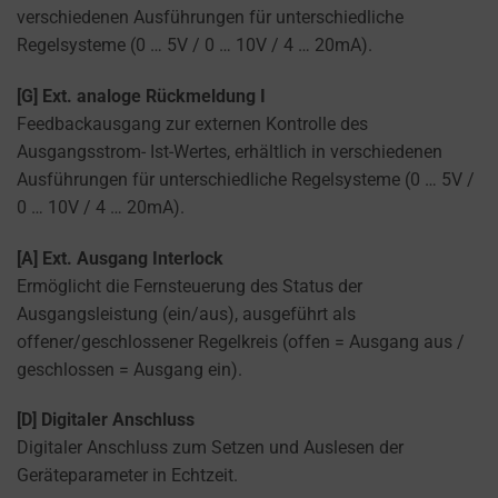
cookies
verschiedenen Ausführungen für unterschiedliche
and
Regelsysteme (0 … 5V / 0 … 10V / 4 … 20mA).
control
their
[G] Ext. analoge Rückmeldung I
privacy.
Feedbackausgang zur externen Kontrolle des
You
Ausgangsstrom- Ist-Wertes, erhältlich in verschiedenen
can
Ausführungen für unterschiedliche Regelsysteme (0 … 5V /
also
0 … 10V / 4 … 20mA).
withdraw
consent
[A] Ext. Ausgang Interlock
at
Ermöglicht die Fernsteuerung des Status der
any
Ausgangsleistung (ein/aus), ausgeführt als
time,
offener/geschlossener Regelkreis (offen = Ausgang aus /
typically
geschlossen = Ausgang ein).
through
[D] Digitaler Anschluss
the
Digitaler Anschluss zum Setzen und Auslesen der
website’s
Geräteparameter in Echtzeit.
privacy