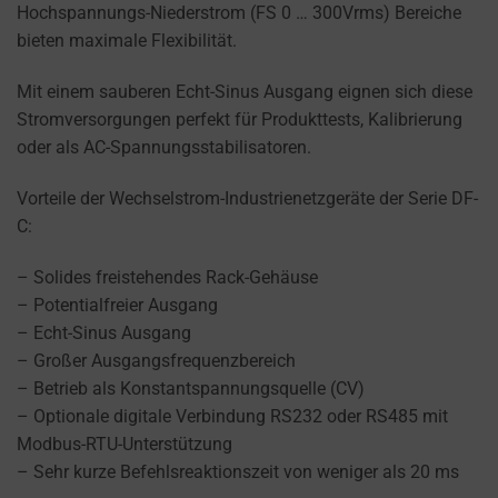
refers
Hochspannungs-Niederstrom (FS 0 … 300Vrms) Bereiche
TRACKING,
to
bieten maximale Flexibilität.
PROFILING, AND
the
MEASURING AD
permission
EFFECTIVENESS.
Mit einem sauberen Echt-Sinus Ausgang eignen sich diese
websites
Stromversorgungen perfekt für Produkttests, Kalibrierung
PERSONALIZATIONS
must
oder als AC-Spannungsstabilisatoren.
obtain
REGULATES
from
Vorteile der Wechselstrom-Industrienetzgeräte der Serie DF-
WHETHER DATA USED
users
C:
TO PROVIDE
before
PERSONALIZED USER
– Solides freistehendes Rack-Gehäuse
using
EXPERIENCES (LIKE
– Potentialfreier Ausgang
cookies
CONTENT
– Echt-Sinus Ausgang
RECOMMENDATIONS)
that
CAN BE STORED.
– Großer Ausgangsfrequenzbereich
collect
– Betrieb als Konstantspannungsquelle (CV)
personal
SECURITY
– Optionale digitale Verbindung RS232 oder RS485 mit
data.
Modbus-RTU-Unterstützung
Laws
SECURITY
– Sehr kurze Befehlsreaktionszeit von weniger als 20 ms
like
STORAGE IS