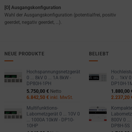
settings,
[O] Ausgangskonfiguration
which
Wahl der Ausgangskonfiguration (potentialfrei, positiv
lets
geerdet, negativ geerdet, …).
you
manage
or
delete
NEUE PRODUKTE
BELIEBT
stored
cookies
whenever
Hochspannungsnetzgerät
Hochleist
you
0 ... 8kV 0 ... 1A 8kW -
0 ... 1kV 0
choose.
DP80H-1PH
DP10H-1
5.750,00
€
Netto
1.880,00
For
6.842,50
€
inkl. MwSt.
2.237,20
more
Multifunktions-
Kompakt
details
Labornetzgerät 0 ... 10V 0
Labornetzg
on
... 1000A 10kW - DP10-
800V 0 ...
how
10HP
DP8H-5S