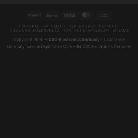
how
zu
Laborance
you
Germany
PayPal
Klarna
Visa
MasterCard
Bank
–
can
Für
Transfer
gute
manage
PRODUKTE
AKTUELLES
VERSAND & VERPACKUNG
Messtechnik
AGB’S UND DATENSCHUTZ
KONTAKT & IMPRESSUM
SITEMAP
your
Copyright 2026 ©
DSC-Electronics Germany
-
"Laborance
preferences.
Germany" ist eine registrierte Marke der DSC-Electronics Germany