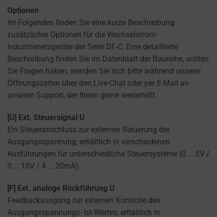
the
THE PRACTICE
Optionen
GDPR
OF SAFELY
Im Folgenden finden Sie eine kurze Beschreibung
STORING
require
zusätzlicher Optionen für die Wechselstrom-
SENSITIVE DATA
websites
USING
Industrienetzgeräte der Serie DF-C. Eine detaillierte
to
ENCRYPTION
Beschreibung finden Sie im Datenblatt der Baureihe, sollten
ask
OR SECURE
Sie Fragen haben, wenden Sie sich bitte während unserer
for
METHODS TO
Öffnungszeiten über den Live-Chat oder per E-Mail an
PREVENT
explicit
unseren Support, der Ihnen gerne weiterhilft.
UNAUTHORIZED
consent
ACCESS OR
through
THEFT.
[U] Ext. Steuersignal U
cookie
Ein Steueranschluss zur externen Steuerung der
banners,
Ausgangsspannung, erhältlich in verschiedenen
allowing
Ausführungen für unterschiedliche Steuersysteme (0 … 5V /
users
0 … 10V / 4 … 20mA).
to
accept
[F] Ext. analoge Rückführung U
or
Feedbackausgang zur externen Kontrolle des
reject
Ausgangsspannungs- Ist-Wertes, erhältlich in