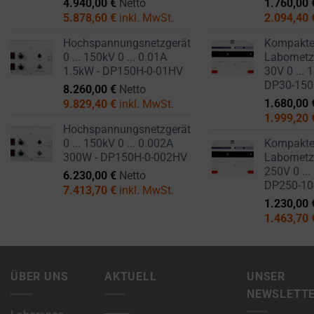
a
4.940,00
€
Netto
1.760,00
5.878,60
€
inkl. MwSt.
2.094,40
website
uses
Hochspannungsnetzgerät
Kompakt
cookies
0 ... 150kV 0 ... 0.01A
Labornetzg
and
1.5kW - DP150H-0-01HV
30V 0 ... 
DP30-15
collects
8.260,00
€
Netto
1.680,00
9.829,40
€
inkl. MwSt.
data,
1.999,20
you
Hochspannungsnetzgerät
can
0 ... 150kV 0 ... 0.002A
Kompakt
300W - DP150H-0-002HV
Labornetzg
refer
250V 0 ...
6.230,00
€
Netto
to
DP250-1
7.413,70
€
inkl. MwSt.
the
1.230,00
website’s
1.463,70
privacy
policy.
This
ÜBER UNS
AKTUELL
UNSER
document
NEWSLETT
outlines