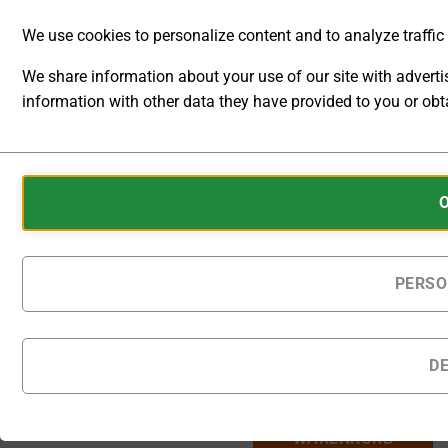
[G]
[A] Ext.
Feedbackausgang
Ausgang
We use cookies to personalize content and to analyze traffic t
I
Interlock
We share information about your use of our site with advert
information with other data they have provided to you or obta
ANALYTIC
[D] Digitale
[O]
STORAGE
Kommunikation
Ausgangskonfi
Cookies
CONTROLS
are
WHETHER
small
DATA
data
Auf Bestellung gefertigte
RELATED TO
Produkte werden innerhalb
files
PERSO
WEBSITE
von 65 - 85 Kalendertagen
stored
USAGE AND
nach Bestellung geliefert.
USER
on
BEHAVIOR
Wechselstrom-Industrienetzger
your
D
CAN BE
device
STORED
IN DEN
by
FOR
websites
ANALYTICS
WARENKORB