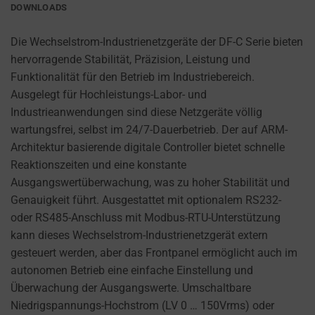
cookies
DOWNLOADS
AD
(long-
PERSONALIZATION
term).
Die Wechselstrom-Industrienetzgeräte der DF-C Serie bieten
DETERMINES IF
They
hervorragende Stabilität, Präzision, Leistung und
PERSONALIZED
help
Funktionalität für den Betrieb im Industriebereich.
ADS CAN BE
personalize
Ausgelegt für Hochleistungs-Labor- und
SHOWN BASED
your
Industrieanwendungen sind diese Netzgeräte völlig
ON USER
browsing
wartungsfrei, selbst im 24/7-Dauerbetrieb. Der auf ARM-
BEHAVIOR AND
PREFERENCES,
experience
Architektur basierende digitale Controller bietet schnelle
USING STORED
but
Reaktionszeiten und eine konstante
DATA FOR
can
Ausgangswertüberwachung, was zu hoher Stabilität und
TARGETING.
also
Genauigkeit führt. Ausgestattet mit optionalem RS232-
AD
track
oder RS485-Anschluss mit Modbus-RTU-Unterstützung
USER
your
kann dieses Wechselstrom-Industrienetzgerät extern
DATA
online
gesteuert werden, aber das Frontpanel ermöglicht auch im
CONTROLS THE
behavior.
autonomen Betrieb eine einfache Einstellung und
STORAGE OF
Überwachung der Ausgangswerte. Umschaltbare
USER-SPECIFIC
Consent
Niedrigspannungs-Hochstrom (LV 0 … 150Vrms) oder
DATA FOR AD