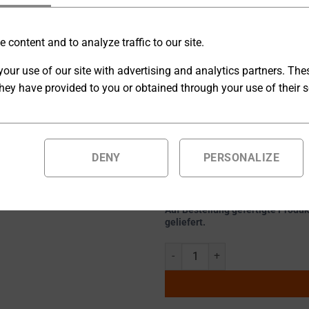
Hochfrequenz-Wechselstromn
 content and to analyze traffic to our site.
bieten hervorragende Stabili
our use of our site with advertising and analytics partners. Th
[U] Externes Steuersignal U
hey have provided to you or obtained through your use of their s
[A] Ext. Ausgang Interlock
DENY
PERSONALIZE
Auf Bestellung gefertigte Produ
geliefert.
Hochfrequenz-Wechselstromnetzg