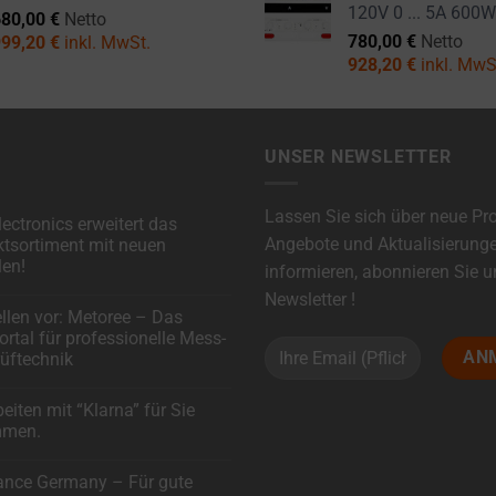
120V 0 ... 5A 600
680,00
€
Netto
780,00
€
Netto
999,20
€
inkl. MwSt.
928,20
€
inkl. MwS
UNSER NEWSLETTER
Lassen Sie sich über neue Pr
ectronics erweitert das
Angebote und Aktualisierung
tsortiment mit neuen
en!
informieren, abonnieren Sie 
Newsletter !
are
ellen vor: Metoree – Das
rtal für professionelle Mess-
cs
üftechnik
ortiment
are
beiten mit “Klarna” für Sie
mmen.
!
are
ance Germany – Für gute