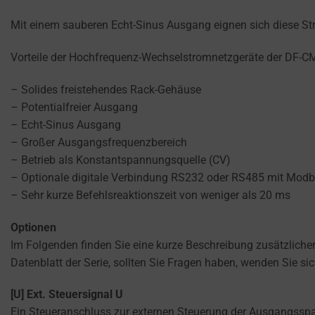
persistent
SERVICES.
cookies
Mit einem sauberen Echt-Sinus Ausgang eignen sich diese Str
AD
(long-
PERSONALIZATION
Vorteile der Hochfrequenz-Wechselstromnetzgeräte der DF-CM
term).
DETERMINES IF
They
– Solides freistehendes Rack-Gehäuse
PERSONALIZED
help
ADS CAN BE
– Potentialfreier Ausgang
personalize
SHOWN BASED
– Echt-Sinus Ausgang
your
ON USER
– Großer Ausgangsfrequenzbereich
browsing
BEHAVIOR AND
– Betrieb als Konstantspannungsquelle (CV)
PREFERENCES,
experience
– Optionale digitale Verbindung RS232 oder RS485 mit Mod
USING STORED
but
DATA FOR
– Sehr kurze Befehlsreaktionszeit von weniger als 20 ms
can
TARGETING.
also
Optionen
AD
track
Im Folgenden finden Sie eine kurze Beschreibung zusätzliche
USER
your
DATA
Datenblatt der Serie, sollten Sie Fragen haben, wenden Sie si
online
CONTROLS THE
behavior.
[U] Ext. Steuersignal U
STORAGE OF
Ein Steueranschluss zur externen Steuerung der Ausgangsspan