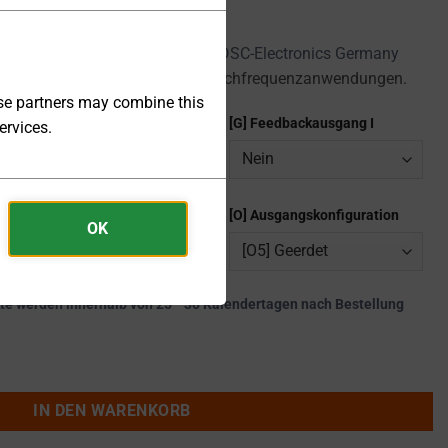
etzgeräte der Serie DF-CM von
DSC-Electronics Germany
tät, Präzision und Leistung für Hochfrequenzanwendungen.
ese partners may combine this
[F] Feedbackausgang U
[G] Feedbackausgang I
ervices.
[D] Digitale Kommunikation
[O] Ausgangskonfiguration
OK
kte werden innerhalb von 25 - 30 Kalendertagen nach Bestellung
erät 0 ... 300Vrms 0 ... 87A 10kVA - DF-CM6110 Menge
IN DEN WARENKORB