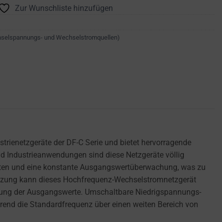
Zur Wunschliste hinzufügen
hselspannungs- und Wechselstromquellen)
rienetzgeräte der DF-C Serie und bietet hervorragende
und Industrieanwendungen sind diese Netzgeräte völlig
szeiten und eine konstante Ausgangswertüberwachung, was zu
tützung kann dieses Hochfrequenz-Wechselstromnetzgerät
chung der Ausgangswerte. Umschaltbare Niedrigspannungs-
end die Standardfrequenz über einen weiten Bereich von