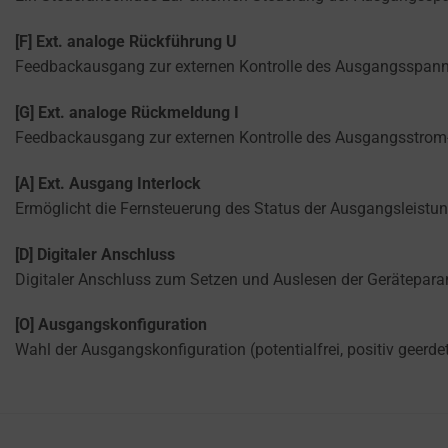
USER-SPECIFIC
Consent
DATA FOR AD
refers
[F] Ext. analoge Rückführung U
TRACKING,
to
PROFILING, AND
Feedbackausgang zur externen Kontrolle des Ausgangsspannung
the
MEASURING AD
permission
EFFECTIVENESS.
[G] Ext. analoge Rückmeldung I
websites
Feedbackausgang zur externen Kontrolle des Ausgangsstrom- I
PERSONALIZATIONS
must
obtain
[A] Ext. Ausgang Interlock
REGULATES
from
Ermöglicht die Fernsteuerung des Status der Ausgangsleistun
WHETHER DATA USED
users
TO PROVIDE
before
[D] Digitaler Anschluss
PERSONALIZED USER
using
Digitaler Anschluss zum Setzen und Auslesen der Geräteparam
EXPERIENCES (LIKE
cookies
CONTENT
[O] Ausgangskonfiguration
RECOMMENDATIONS)
that
CAN BE STORED.
Wahl der Ausgangskonfiguration (potentialfrei, positiv geerdet
collect
personal
SECURITY
data.
Laws
SECURITY