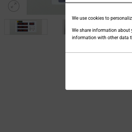
We use cookies to personalize
We share information about y
information with other data t
ANALYTIC
STORAGE
Cookies
CONTROLS
are
WHETHER
small
DATA
data
RELATED TO
files
WEBSITE
stored
USAGE AND
USER
on
BEHAVIOR
your
CAN BE
device
STORED
by
FOR