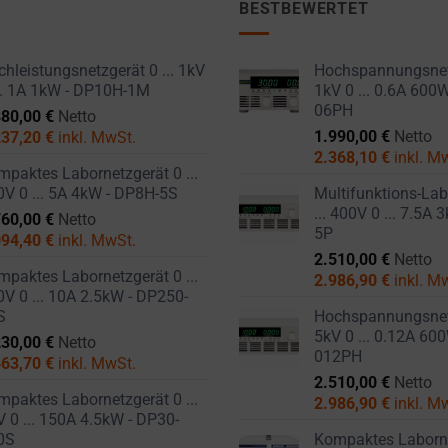
BESTBEWERTET
hleistungsnetzgerät 0 ... 1kV
Hochspannungsnetz
... 1A 1kW - DP10H-1M
1kV 0 ... 0.6A 600
06PH
880,00
€
Netto
1.990,00
€
Netto
237,20
€
inkl. MwSt.
2.368,10
€
inkl. M
paktes Labornetzgerät 0 ...
0V 0 ... 5A 4kW - DP8H-5S
Multifunktions-Lab
... 400V 0 ... 7.5A
760,00
€
Netto
5P
094,40
€
inkl. MwSt.
2.510,00
€
Netto
paktes Labornetzgerät 0 ...
2.986,90
€
inkl. M
V 0 ... 10A 2.5kW - DP250-
S
Hochspannungsnetz
5kV 0 ... 0.12A 60
230,00
€
Netto
012PH
463,70
€
inkl. MwSt.
2.510,00
€
Netto
paktes Labornetzgerät 0 ...
2.986,90
€
inkl. M
 0 ... 150A 4.5kW - DP30-
0S
Kompaktes Labornet