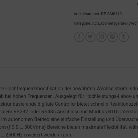
Artikelnummer:
DF-CM6110
Kategorie:
AC Labornetzgeräte (Wec
e Hochfrequenzmodifikation der bewährten Wechselstrom-Indust
trieb bei hohen Frequenzen. Ausgelegt für Hochleistungs-Labor- 
tektur basierende digitale Controller bietet schnelle Reaktion
optionalem RS232- oder RS485 Anschluss mit Modbus-RTU-Unters
ch im autonomen Betrieb eine einfache Einstellung und Überwa
(FS 0 … 300Vrms) Bereiche bieten maximale Flexibilität, währ
 … 2500Hz erweitert werden kann.