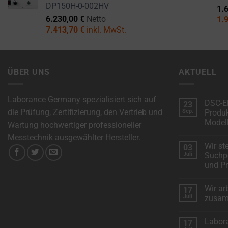
reject
DP150H-0-002HV
1.
cookies
6.230,00
€
Netto
1.
and
7.413,70
€
inkl. MwSt.
control
their
privacy.
ÜBER UNS
AKTUELL
You
can
Laborance Germany spezialisiert sich auf
DSC-El
23
also
die Prüfung, Zertifizierung, den Vertrieb und
Sep.
Produk
withdraw
Modell
Wartung hochwertiger professioneller
consent
Keine
Messtechnik ausgewählter Hersteller.
Komment
at
Wir st
03
zu
DSC-
Juli
Suchpo
any
Electroni
und Pr
erweitert
time,
das
Keine
Produkts
typically
Komment
mit
Wir ar
17
zu
neuen
through
Wir
Juli
zusa
Modellen
stellen
the
vor:
Keine
Metoree
Komment
website’s
Labor
17
–
zu