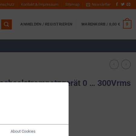
enschutz
Kontakt & Impressum
Sitemap
Newsletter
0
ANMELDEN / REGISTRIEREN
WARENKORB /
0,00
€
chselstromnetzgerät 0 … 300Vrms
– DF-CM6110
About Cookies