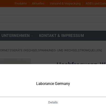
Produkte
Aktuelles
Versand & Verpackung
AGB’s und Dat
UNTERNEHMEN
KONTAKT & IMPRESSUM
BORNETZGERÄTE (WECHSELSPANNUNGS- UND WECHSELSTROMQUELLEN)
Hochfrequenz-We
0 … 87A 10kVA 
Zur
Wunschliste
hinzufügen
Laborance Germany
€
7.770,00
Netto
€
9.246,30
inkl. MwSt.
Details