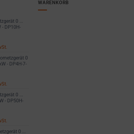
WARENKORB
gerät 0 ...
W - DP10H-
wSt.
ornetzgerät 0
 3kW - DP4H-7-
wSt.
gerät 0 ...
0W - DP50H-
wSt.
zgerät 0 ...