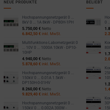
like
NEUE PRODUKTE
BELIEBT
STORAGE IS
the
THE PRACTICE
GDPR
OF SAFELY
Hochspannungsnetzgerät 0 ...
Hoc
STORING
require
8kV 0 ... 1A 8kW - DP80H-1PH
0 
SENSITIVE DATA
websites
5.750,00
€
Netto
1.
USING
to
6.842,50
€
inkl. MwSt.
2.
ENCRYPTION
ask
OR SECURE
Multifunktions-Labornetzgerät 0
Kom
for
METHODS TO
... 10V 0 ... 1000A 10kW - DP10-
80
PREVENT
explicit
10HP
1.
UNAUTHORIZED
consent
4.940,00
€
Netto
2.
ACCESS OR
through
5.878,60
€
inkl. MwSt.
THEFT.
Kom
cookie
Hochspannungsnetzgerät 0 ...
250
banners,
150kV 0 ... 0.01A 1.5kW -
10
allowing
DP150H-0-01HV
1.
users
8.260,00
€
Netto
1.
to
9.829,40
€
inkl. MwSt.
Kom
accept
Hochspannungsnetzgerät 0 ...
30V
or
150kV 0 ... 0.002A 300W -
15