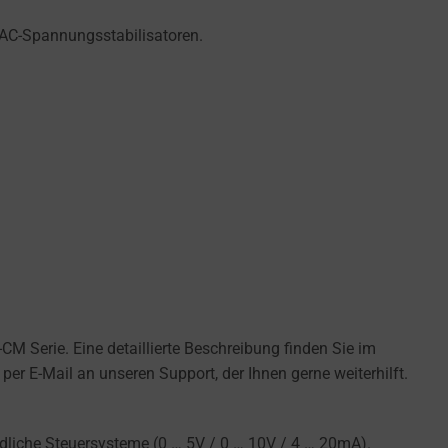
 AC-Spannungsstabilisatoren.
M Serie. Eine detaillierte Beschreibung finden Sie im
per E-Mail an unseren Support, der Ihnen gerne weiterhilft.
dliche Steuersysteme (0 … 5V / 0 … 10V / 4 … 20mA).