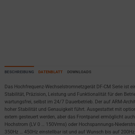
websites
ANALYTICS
PURPOSES
to
(E.G.,
remember
GOOGLE
your
ANALYTICS).
preferences,
AD
login
STORAGE
details,
or
MANAGES
actions.
WHETHER
ADVERTISING-
There
BESCHREIBUNG
DATENBLATT
DOWNLOADS
RELATED
are
DATA (LIKE
different
Das Hochfrequenz-Wechselstromnetzgerät DF-CM Serie ist ein
TARGETING
types,
Stabilität, Präzision, Leistung und Funktionalität für den Be
AND
including
TRACKING
wartungsfrei, selbst im 24/7 Dauerbetrieb. Der auf ARM-Archi
COOKIES)
session
hoher Stabilität und Genauigkeit führt. Ausgestattet mit 
CAN BE
cookies
extern gesteuert werden, aber das Frontpanel ermöglicht au
STORED AND
(temporary)
Hochstrom (LV 0 … 150Vrms) oder Hochspannungs-Niederstrom 
PROCESSED
and
350Hz … 450Hz einstellbar ist und auf Wunsch bis auf 200Hz
FOR AD