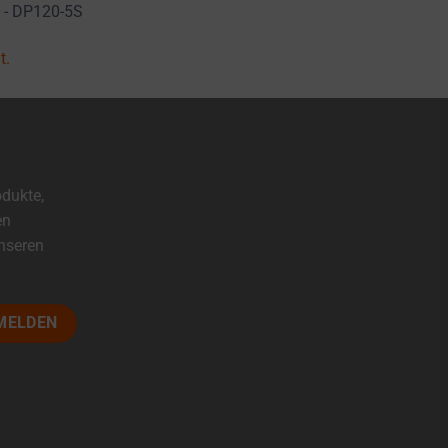
W - DP120-5S
t.
odukte,
en
unseren