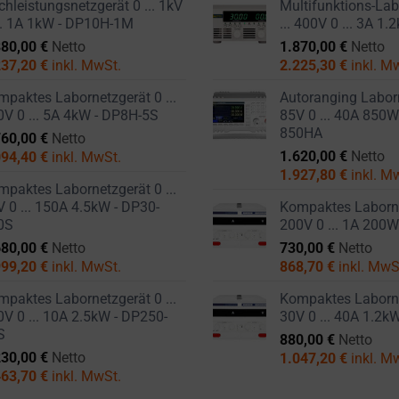
hleistungsnetzgerät 0 ... 1kV
Multifunktions-Lab
... 1A 1kW - DP10H-1M
... 400V 0 ... 3A 1
880,00
€
Netto
1.870,00
€
Netto
237,20
€
inkl. MwSt.
2.225,30
€
inkl. M
paktes Labornetzgerät 0 ...
Autoranging Laborn
0V 0 ... 5A 4kW - DP8H-5S
85V 0 ... 40A 850W
850HA
760,00
€
Netto
1.620,00
€
Netto
094,40
€
inkl. MwSt.
1.927,80
€
inkl. M
paktes Labornetzgerät 0 ...
 0 ... 150A 4.5kW - DP30-
Kompaktes Labornet
0S
200V 0 ... 1A 200
680,00
€
Netto
730,00
€
Netto
999,20
€
inkl. MwSt.
868,70
€
inkl. MwS
paktes Labornetzgerät 0 ...
Kompaktes Labornet
V 0 ... 10A 2.5kW - DP250-
30V 0 ... 40A 1.2k
S
880,00
€
Netto
230,00
€
Netto
1.047,20
€
inkl. M
463,70
€
inkl. MwSt.