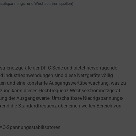
hselspannungs- und Wechselstromquellen)
rienetzgeräte der DF-C Serie und bietet hervorragende
und Industrieanwendungen sind diese Netzgeräte völlig
szeiten und eine konstante Ausgangswertüberwachung, was zu
tützung kann dieses Hochfrequenz-Wechselstromnetzgerät
chung der Ausgangswerte. Umschaltbare Niedrigspannungs-
end die Standardfrequenz über einen weiten Bereich von
 AC-Spannungsstabilisatoren.