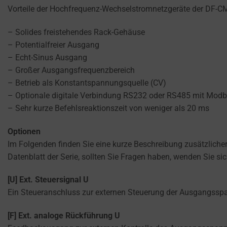
persistent
SERVICES.
Vorteile der Hochfrequenz-Wechselstromnetzgeräte der DF-CM
cookies
AD
(long-
– Solides freistehendes Rack-Gehäuse
PERSONALIZATION
term).
– Potentialfreier Ausgang
DETERMINES IF
They
– Echt-Sinus Ausgang
PERSONALIZED
help
– Großer Ausgangsfrequenzbereich
ADS CAN BE
personalize
– Betrieb als Konstantspannungsquelle (CV)
SHOWN BASED
your
– Optionale digitale Verbindung RS232 oder RS485 mit Mod
ON USER
browsing
– Sehr kurze Befehlsreaktionszeit von weniger als 20 ms
BEHAVIOR AND
PREFERENCES,
experience
USING STORED
Optionen
but
DATA FOR
Im Folgenden finden Sie eine kurze Beschreibung zusätzliche
can
TARGETING.
Datenblatt der Serie, sollten Sie Fragen haben, wenden Sie si
also
AD
track
USER
[U] Ext. Steuersignal U
your
DATA
Ein Steueranschluss zur externen Steuerung der Ausgangsspan
online
CONTROLS THE
behavior.
[F] Ext. analoge Rückführung U
STORAGE OF