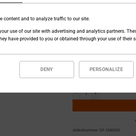
bieten hervorragende Stabili
[U] Externes Steuersignal U
 content and to analyze traffic to our site.
our use of our site with advertising and analytics partners. Th
hey have provided to you or obtained through your use of their s
[A] Ext. Ausgang Interlock
DENY
PERSONALIZE
Auf Bestellung gefertigte Produ
geliefert.
Hochfrequenz-Wechselstromnetzg
Artikelnummer:
DF-CM6320