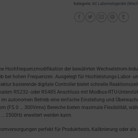
Kategorie:
AC Labornetzgeräte (Wec
e Hochfrequenzmodifikation der bewährten Wechselstrom-Indust
trieb bei hohen Frequenzen. Ausgelegt für Hochleistungs-Labor- 
tektur basierende digitale Controller bietet schnelle Reaktion
optionalem RS232- oder RS485 Anschluss mit Modbus-RTU-Unters
ch im autonomen Betrieb eine einfache Einstellung und Überwa
(FS 0 … 300Vrms) Bereiche bieten maximale Flexibilität, währ
 … 2500Hz erweitert werden kann.
omversorgungen perfekt für Produkttests, Kalibrierung oder als