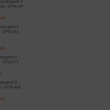
ornetzgerät 0
.2kW - DP4H-3P
wSt.
etzgerät 0 ...
 - DP85-40-
wSt.
zgerät 0 ...
W - DP2H-1S
t.
zgerät 0 ...
W - DP30-40S
wSt.