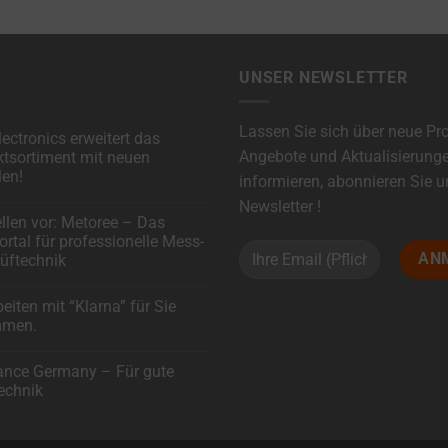
UNSER NEWSLETTER
Lassen Sie sich über neue Pr
ectronics erweitert das
Angebote und Aktualisierung
tsortiment mit neuen
en!
informieren, abonnieren Sie 
Newsletter !
are
ellen vor: Metoree – Das
rtal für professionelle Mess-
cs
üftechnik
ortiment
are
beiten mit “Klarna” für Sie
mmen.
!
are
ance Germany – Für gute
echnik
al
nelle
are