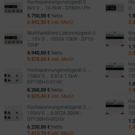
like
Hochspannungsnetzgerät 0 ...
Hoc
STORAGE IS
8kV 0 ... 1A 8kW - DP80H-1PH
0 
the
THE PRACTICE
5.750,00
€
Netto
1.
GDPR
OF SAFELY
6.842,50
€
inkl. MwSt.
2.
STORING
require
SENSITIVE DATA
websites
Multifunktions-Labornetzgerät 0
Kom
USING
... 10V 0 ... 1000A 10kW - DP10-
80
to
ENCRYPTION
10HP
1.
ask
OR SECURE
4.940,00
€
Netto
2.
for
METHODS TO
5.878,60
€
inkl. MwSt.
PREVENT
explicit
Kom
UNAUTHORIZED
consent
Hochspannungsnetzgerät 0 ...
30V
ACCESS OR
150kV 0 ... 0.01A 1.5kW -
15
through
THEFT.
DP150H-0-01HV
1.
cookie
8.260,00
€
Netto
1.
banners,
9.829,40
€
inkl. MwSt.
allowing
Kom
Hochspannungsnetzgerät 0 ...
250
users
150kV 0 ... 0.002A 300W -
10
to
DP150H-0-002HV
1.
accept
6.230,00
€
Netto
1.
or
7.413,70
€
inkl. MwSt.