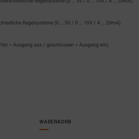
nterschiedliche Regelsysteme (0 … 5V / 0 … 10V / 4 … 20mA).
chiedliche Regelsysteme (0 … 5V / 0 … 10V / 4 … 20mA).
offen = Ausgang aus / geschlossen = Ausgang ein).
WARENKORB