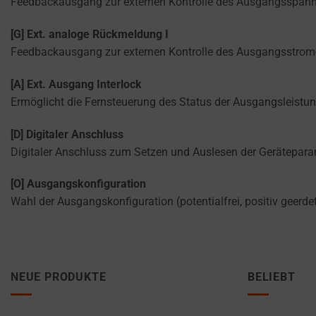
USER-SPECIFIC
Feedbackausgang zur externen Kontrolle des Ausgangsspannung
Consent
DATA FOR AD
refers
TRACKING,
[G] Ext. analoge Rückmeldung I
to
PROFILING, AND
Feedbackausgang zur externen Kontrolle des Ausgangsstrom- I
the
MEASURING AD
permission
EFFECTIVENESS.
[A] Ext. Ausgang Interlock
websites
Ermöglicht die Fernsteuerung des Status der Ausgangsleistun
PERSONALIZATIONS
must
obtain
[D] Digitaler Anschluss
REGULATES
from
Digitaler Anschluss zum Setzen und Auslesen der Geräteparam
WHETHER DATA USED
users
TO PROVIDE
before
[O] Ausgangskonfiguration
PERSONALIZED USER
using
EXPERIENCES (LIKE
Wahl der Ausgangskonfiguration (potentialfrei, positiv geerdet
cookies
CONTENT
RECOMMENDATIONS)
that
CAN BE STORED.
collect
personal
NEUE PRODUKTE
BELIEBT
SECURITY
data.
Laws
SECURITY