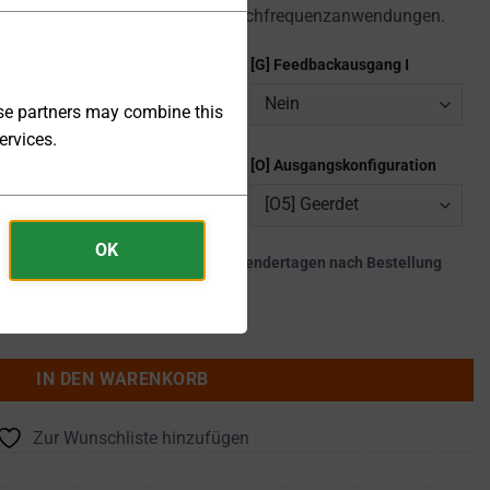
tät, Präzision und Leistung für Hochfrequenzanwendungen.
[F] Feedbackausgang U
[G] Feedbackausgang I
ese partners may combine this
ervices.
[D] Digitale Kommunikation
[O] Ausgangskonfiguration
OK
kte werden innerhalb von 65 - 85 Kalendertagen nach Bestellung
erät 0 ... 300Vrms 0 ... 58A 20kVA - DF-CM6320 Menge
IN DEN WARENKORB
Zur Wunschliste hinzufügen