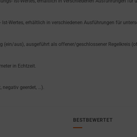
s- Ist-Wertes, erhältlich in verschiedenen Ausführungen für u
st-Wertes, erhältlich in verschiedenen Ausführungen für unters
g (ein/aus), ausgeführt als offener/geschlossener Regelkreis (
eter in Echtzeit.
, negativ geerdet, …).
BESTBEWERTET