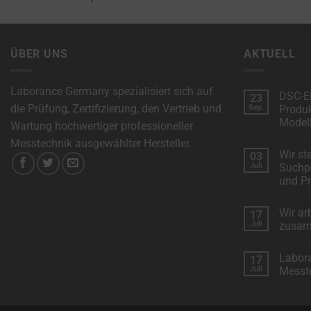
reject
cookies
and
ÜBER UNS
AKTUELL
control
their
Laborance Germany spezialisiert sich auf
privacy.
DSC-El
23
die Prüfung, Zertifizierung, den Vertrieb und
You
Sep.
Produk
Modell
Wartung hochwertiger professioneller
can
Keine
Messtechnik ausgewählter Hersteller.
also
Komment
Wir st
03
zu
withdraw
DSC-
Juli
Suchpo
Electroni
consent
und Pr
erweitert
das
at
Keine
Produkts
Komment
mit
Wir ar
any
17
zu
neuen
Wir
Juli
zusa
Modellen
time,
stellen
vor:
Keine
typically
Metoree
Komment
Labor
17
–
zu
through
Das
Wir
Juli
Messt
Suchport
arbeiten
the
für
mit
Keine
professio
“Klarna”
Komment
website’s
Mess-
für
zu