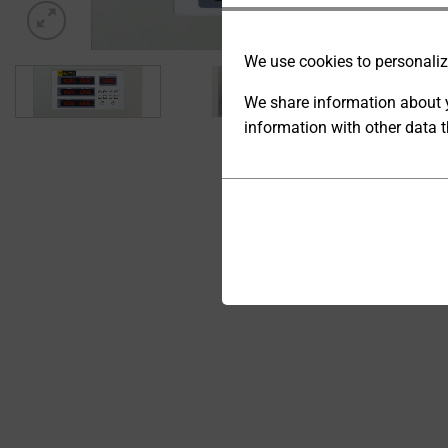
We use cookies to personalize
We share information about y
information with other data t
ANALYTIC
STORAGE
Cookies
CONTROLS
are
WHETHER
small
DATA
data
RELATED TO
files
WEBSITE
stored
USAGE AND
USER
on
BEHAVIOR
your
CAN BE
device
STORED
by
FOR