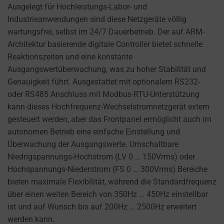
DETERMINES IF
They
Ausgelegt für Hochleistungs-Labor- und
PERSONALIZED
help
Industrieanwendungen sind diese Netzgeräte völlig
ADS CAN BE
personalize
wartungsfrei, selbst im 24/7 Dauerbetrieb. Der auf ARM-
SHOWN BASED
your
Architektur basierende digitale Controller bietet schnelle
ON USER
browsing
BEHAVIOR AND
Reaktionszeiten und eine konstante
PREFERENCES,
experience
Ausgangswertüberwachung, was zu hoher Stabilität und
USING STORED
but
Genauigkeit führt. Ausgestattet mit optionalem RS232-
DATA FOR
can
oder RS485 Anschluss mit Modbus-RTU-Unterstützung
TARGETING.
also
kann dieses Hochfrequenz-Wechselstromnetzgerät extern
AD
track
gesteuert werden, aber das Frontpanel ermöglicht auch im
USER
your
autonomen Betrieb eine einfache Einstellung und
DATA
online
Überwachung der Ausgangswerte. Umschaltbare
CONTROLS THE
behavior.
Niedrigspannungs-Hochstrom (LV 0 … 150Vrms) oder
STORAGE OF
Hochspannungs-Niederstrom (FS 0 … 300Vrms) Bereiche
USER-SPECIFIC
Consent
bieten maximale Flexibilität, während die Standardfrequenz
DATA FOR AD
refers
über einen weiten Bereich von 350Hz … 450Hz einstellbar
TRACKING,
to
PROFILING, AND
ist und auf Wunsch bis auf 200Hz … 2500Hz erweitert
the
MEASURING AD
werden kann.