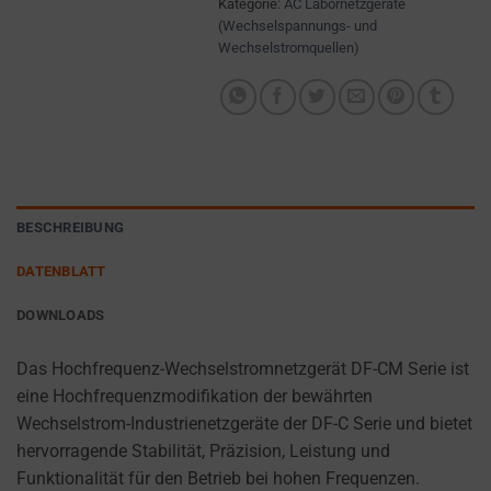
Kategorie:
AC Labornetzgeräte
preferences,
(Wechselspannungs- und
AD
login
Wechselstromquellen)
STORAGE
details,
or
MANAGES
actions.
WHETHER
ADVERTISING-
There
RELATED
are
DATA (LIKE
different
TARGETING
types,
BESCHREIBUNG
AND
including
TRACKING
DATENBLATT
COOKIES)
session
CAN BE
cookies
DOWNLOADS
STORED AND
(temporary)
PROCESSED
and
Das Hochfrequenz-Wechselstromnetzgerät DF-CM Serie ist
FOR AD
persistent
SERVICES.
eine Hochfrequenzmodifikation der bewährten
cookies
Wechselstrom-Industrienetzgeräte der DF-C Serie und bietet
AD
(long-
hervorragende Stabilität, Präzision, Leistung und
PERSONALIZATION
term).
Funktionalität für den Betrieb bei hohen Frequenzen.