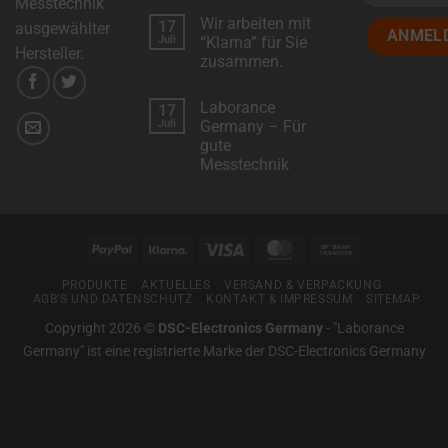
Messtechnik
manage
Kommentare
Wir arbeiten mit
17
zu
ausgewählter
your
Wir
Juli
“Klarna” für Sie
stellen
Hersteller.
preferences.
zusammen.
vor:
Metoree
Keine
–
Kommentare
Das
Laborance
17
zu
Suchportal
Wir
Juli
Germany – Für
für
arbeiten
professionelle
gute
mit
Mess-
“Klarna”
Messtechnik
und
für
Prüftechnik
Sie
Keine
zusammen.
Kommentare
zu
Laborance
Germany
PayPal
Klarna
Visa
MasterCard
Bank
–
Für
Transfer
gute
PRODUKTE
AKTUELLES
VERSAND & VERPACKUNG
Messtechnik
AGB’S UND DATENSCHUTZ
KONTAKT & IMPRESSUM
SITEMAP
Copyright 2026 ©
DSC-Electronics Germany
-
"Laborance
Germany" ist eine registrierte Marke der DSC-Electronics Germany