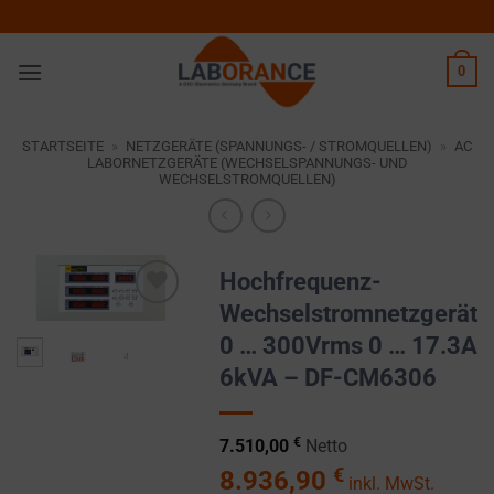
Zum
Inhalt
springen
0
STARTSEITE
»
NETZGERÄTE (SPANNUNGS- / STROMQUELLEN)
»
AC
LABORNETZGERÄTE (WECHSELSPANNUNGS- UND
WECHSELSTROMQUELLEN)
Hochfrequenz-
Wechselstromnetzgerät
Zur
0 … 300Vrms 0 … 17.3A
Wunschliste
hinzufügen
6kVA – DF-CM6306
€
7.510,00
Netto
€
8.936,90
inkl. MwSt.