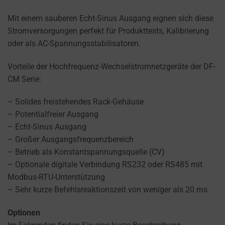
permission
EFFECTIVENESS.
websites
Mit einem sauberen Echt-Sinus Ausgang eignen sich diese
PERSONALIZATIONS
must
Stromversorgungen perfekt für Produkttests, Kalibrierung
obtain
oder als AC-Spannungsstabilisatoren.
REGULATES
from
WHETHER DATA USED
users
Vorteile der Hochfrequenz-Wechselstromnetzgeräte der DF-
TO PROVIDE
before
CM Serie:
PERSONALIZED USER
using
EXPERIENCES (LIKE
cookies
– Solides freistehendes Rack-Gehäuse
CONTENT
RECOMMENDATIONS)
that
– Potentialfreier Ausgang
CAN BE STORED.
collect
– Echt-Sinus Ausgang
personal
– Großer Ausgangsfrequenzbereich
SECURITY
data.
– Betrieb als Konstantspannungsquelle (CV)
Laws
– Optionale digitale Verbindung RS232 oder RS485 mit
SECURITY
like
Modbus-RTU-Unterstützung
STORAGE IS
the
– Sehr kurze Befehlsreaktionszeit von weniger als 20 ms
THE PRACTICE
GDPR
OF SAFELY
Optionen
STORING
require
SENSITIVE DATA