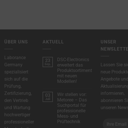
cookies
used,
data
collected,
and
how
ÜBER UNS
AKTUELL
UNSER
your
NEWSLETT
information
Laborance
is
DSC-Electronics
23
Germany
Lassen Sie si
Sep.
erweitert das
stored
Produktsortiment
spezialisiert
neue Produkt
or
mit neuen
sich auf die
Angebote un
shared.
Modellen!
Prüfung,
Aktualisierun
It
Keine
Kommentare
Zertifizierung,
informieren,
also
Wir stellen vor:
03
zu
DSC-
Juli
Metoree – Das
den Vertrieb
abonnieren S
explains
Electronics
Suchportal für
erweitert
und Wartung
unseren Newsl
how
das
professionelle
Produktsortiment
hochwertiger
you
Mess- und
mit
neuen
Prüftechnik
professioneller
can
Modellen!
Keine