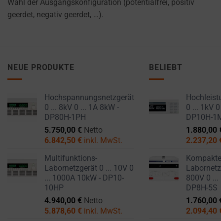
Wahl der Ausgangskonfiguration (potentialfrei, positiv
you
geerdet, negativ geerdet, …).
manage
or
delete
stored
cookies
NEUE PRODUKTE
BELIEBT
whenever
you
Hochspannungsnetzgerät
Hochleist
choose.
0 ... 8kV 0 ... 1A 8kW -
0 ... 1kV 0
DP80H-1PH
DP10H-1
For
5.750,00
€
Netto
1.880,00
more
6.842,50
€
inkl. MwSt.
2.237,20
details
Multifunktions-
Kompakt
on
Labornetzgerät 0 ... 10V 0
Labornetzg
how
... 1000A 10kW - DP10-
800V 0 ...
a
10HP
DP8H-5S
website
4.940,00
€
Netto
1.760,00
uses
5.878,60
€
inkl. MwSt.
2.094,40