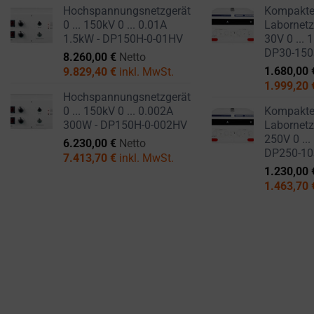
cookies
Hochspannungsnetzgerät
Kompakt
and
0 ... 150kV 0 ... 0.01A
Labornetzg
collects
1.5kW - DP150H-0-01HV
30V 0 ... 
DP30-15
data,
8.260,00
€
Netto
you
1.680,00
9.829,40
€
inkl. MwSt.
1.999,20
can
Hochspannungsnetzgerät
refer
0 ... 150kV 0 ... 0.002A
Kompakt
to
300W - DP150H-0-002HV
Labornetzg
250V 0 ...
the
6.230,00
€
Netto
DP250-1
7.413,70
€
inkl. MwSt.
website’s
1.230,00
privacy
1.463,70
policy.
This
document
outlines
the
types
of