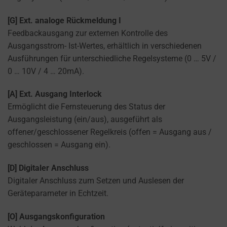
their
privacy.
[G] Ext. analoge Rückmeldung I
You
Feedbackausgang zur externen Kontrolle des
can
Ausgangsstrom- Ist-Wertes, erhältlich in verschiedenen
also
Ausführungen für unterschiedliche Regelsysteme (0 … 5V /
withdraw
0 … 10V / 4 … 20mA).
consent
at
[A] Ext. Ausgang Interlock
any
Ermöglicht die Fernsteuerung des Status der
time,
Ausgangsleistung (ein/aus), ausgeführt als
typically
offener/geschlossener Regelkreis (offen = Ausgang aus /
through
geschlossen = Ausgang ein).
the
website’s
[D] Digitaler Anschluss
privacy
Digitaler Anschluss zum Setzen und Auslesen der
settings,
Geräteparameter in Echtzeit.
which
[O] Ausgangskonfiguration
lets