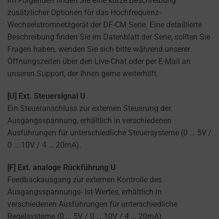
Im Folgenden finden Sie eine kurze Beschreibung
websites
USING
zusätzlicher Optionen für das Hochfrequenz-
to
ENCRYPTION
Wechselstromnetzgerät der DF-CM Serie. Eine detaillierte
ask
OR SECURE
Beschreibung finden Sie im Datenblatt der Serie, sollten Sie
for
METHODS TO
Fragen haben, wenden Sie sich bitte während unserer
PREVENT
explicit
UNAUTHORIZED
Öffnungszeiten über den Live-Chat oder per E-Mail an
consent
ACCESS OR
unseren Support, der Ihnen gerne weiterhilft.
through
THEFT.
cookie
[U] Ext. Steuersignal U
banners,
Ein Steueranschluss zur externen Steuerung der
allowing
Ausgangsspannung, erhältlich in verschiedenen
users
Ausführungen für unterschiedliche Steuersysteme (0 … 5V /
to
0 … 10V / 4 … 20mA).
accept
or
[F] Ext. analoge Rückführung U
reject
Feedbackausgang zur externen Kontrolle des
cookies
Ausgangsspannungs- Ist-Wertes, erhältlich in
and
verschiedenen Ausführungen für unterschiedliche
control
Regelsysteme (0 … 5V / 0 … 10V / 4 … 20mA).