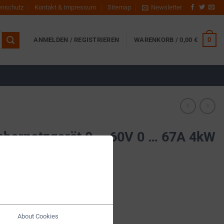
enschutz
Kontakt & Impressum
Sitemap
Newsletter
0
ANMELDEN / REGISTRIEREN
WARENKORB /
0,00
€
abornetzgerät 0 … 60V 0 … 67A 4kW
About Cookies