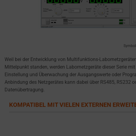
reject
cookies
and
control
their
privacy.
Symbolb
You
can
Weil bei der Entwicklung von Multifunktions-Labornetzgerät
also
Mittelpunkt standen, werden Labornetzgeräte dieser Serie mit
withdraw
Einstellung und Überwachung der Ausgangswerte oder Program
consent
Anbindung des Netzgerätes kann dabei über RS485, RS232 od
at
Datenübertragung.
any
time,
KOMPATIBEL MIT VIELEN EXTERNEN ERWEI
typically
through
the
website’s