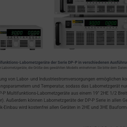
ifunktions-Labornetzgeräte der Serie DP-P in verschiedenen Ausführ
e Labornetzgeräte, die Größe des gewählten Modells entnehmen Sie bitte dem Datenbl
ung von Labor- und Industriestromversorgungen ermöglichen kom
sgangsparametern und Temperatur, sodass das Labornetzgerät nur
e DP-P Multifunktions-Labornetzgeräte aus einem 19″ 2HE 1/2 Br
r). Außerdem können Labornetzgeräte der DP-P Serie in allen G
-Einbau wird kostenfrei allen Geräten in 2HE und 3HE Bauform