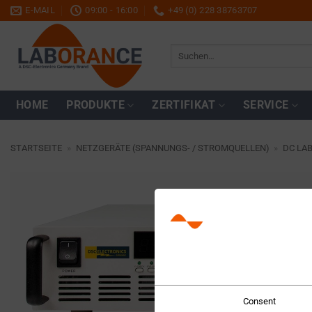
Zum
E-MAIL
09:00 - 16:00
+49 (0) 228 38763707
Inhalt
springen
Suchen
nach:
HOME
PRODUKTE
ZERTIFIKAT
SERVICE
STARTSEITE
»
NETZGERÄTE (SPANNUNGS- / STROMQUELLEN)
»
DC LA
Consent