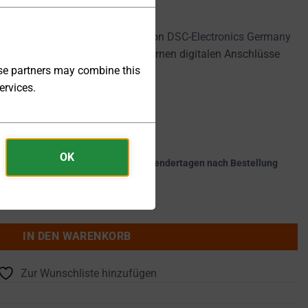
Labornetzgeräte der Serie DP-P von
DSC-Electronics Germany
it ausgelegt und bieten alle modernen digitalen Anschlüsse
ese partners may combine this
wie Modbus RTU-Unterstützung.
ervices.
OK
kte werden innerhalb von 25 - 30 Kalendertagen nach Bestellung
 ... 60V 0 ... 67A 4kW - DP60-67P Menge
IN DEN WARENKORB
Zur Wunschliste hinzufügen