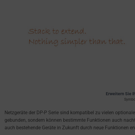
privacy
settings,
which
lets
you
manage
or
delete
stored
cookies
whenever
you
choose.
Erweitern Sie 
Symbol
For
Netzgeräte der DP-P Serie sind kompatibel zu vielen optionale
more
gebunden, sondern können bestimmte Funktionen auch nachträg
details
auch bestehende Geräte in Zukunft durch neue Funktionen erw
on