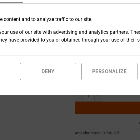
Die digitalen Multifunktions-
 content and to analyze traffic to our site.
sind auf höchste Vielseitigke
our use of our site with advertising and analytics partners. Th
wie RS232, RS422, RS485 so
hey have provided to you or obtained through your use of their s
[O] Ausgangskonfiguration
DENY
PERSONALIZE
Auf Bestellung gefertigte Produ
geliefert.
Multifunktions-Labornetzgerät 0
Artikelnummer:
DP60-67P