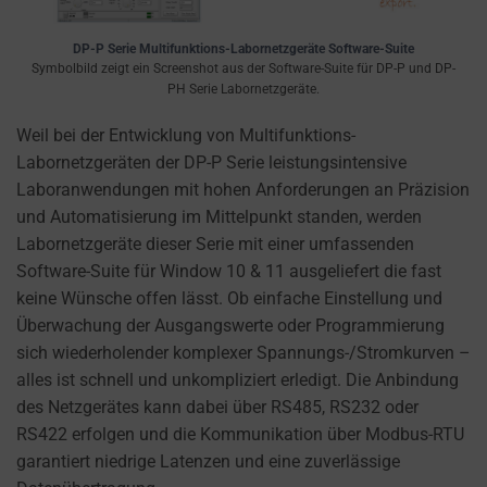
a
website
DP-P Serie Multifunktions-Labornetzgeräte Software-Suite
uses
Symbolbild zeigt ein Screenshot aus der Software-Suite für DP-P und DP-
cookies
PH Serie Labornetzgeräte.
and
Weil bei der Entwicklung von Multifunktions-
collects
Labornetzgeräten der DP-P Serie leistungsintensive
data,
Laboranwendungen mit hohen Anforderungen an Präzision
you
und Automatisierung im Mittelpunkt standen, werden
can
Labornetzgeräte dieser Serie mit einer umfassenden
refer
Software-Suite für Window 10 & 11 ausgeliefert die fast
to
keine Wünsche offen lässt. Ob einfache Einstellung und
the
Überwachung der Ausgangswerte oder Programmierung
website’s
sich wiederholender komplexer Spannungs-/Stromkurven –
privacy
alles ist schnell und unkompliziert erledigt. Die Anbindung
policy.
des Netzgerätes kann dabei über RS485, RS232 oder
This
RS422 erfolgen und die Kommunikation über Modbus-RTU
document
garantiert niedrige Latenzen und eine zuverlässige
outlines