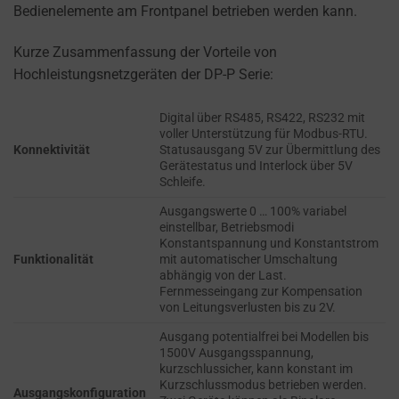
refers
Bedienelemente am Frontpanel betrieben werden kann.
TRACKING,
to
PROFILING, AND
the
Kurze Zusammenfassung der Vorteile von
MEASURING AD
permission
EFFECTIVENESS.
Hochleistungsnetzgeräten der DP-P Serie:
websites
PERSONALIZATIONS
must
Digital über RS485, RS422, RS232 mit
voller Unterstützung für Modbus-RTU.
obtain
Konnektivität
Statusausgang 5V zur Übermittlung des
REGULATES
from
Gerätestatus und Interlock über 5V
WHETHER DATA USED
users
Schleife.
TO PROVIDE
before
PERSONALIZED USER
Ausgangswerte 0 … 100% variabel
using
einstellbar, Betriebsmodi
EXPERIENCES (LIKE
Konstantspannung und Konstantstrom
cookies
CONTENT
Funktionalität
mit automatischer Umschaltung
RECOMMENDATIONS)
that
abhängig von der Last.
CAN BE STORED.
collect
Fernmesseingang zur Kompensation
von Leitungsverlusten bis zu 2V.
personal
SECURITY
data.
Ausgang potentialfrei bei Modellen bis
1500V Ausgangsspannung,
Laws
kurzschlussicher, kann konstant im
SECURITY
like
Kurzschlussmodus betrieben werden.
STORAGE IS
Ausgangskonfiguration