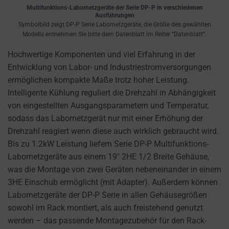
cookies
Multifunktions-Labornetzgeräte der Serie DP-P in verschiedenen
and
Ausführungen
Symbolbild zeigt DP-P Serie Labornetzgeräte, die Größe des gewählten
control
Modells entnehmen Sie bitte dem Datenblatt im Reiter “Datenblatt”.
their
privacy.
Hochwertige Komponenten und viel Erfahrung in der
You
Entwicklung von Labor- und Industriestromversorgungen
can
ermöglichen kompakte Maße trotz hoher Leistung.
also
Intelligente Kühlung reguliert die Drehzahl in Abhängigkeit
withdraw
von eingestellten Ausgangsparametern und Temperatur,
consent
sodass das Labornetzgerät nur mit einer Erhöhung der
at
Drehzahl reagiert wenn diese auch wirklich gebraucht wird.
any
Bis zu 1.2kW Leistung liefern Serie DP-P Multifunktions-
time,
Labornetzgeräte aus einem 19″ 2HE 1/2 Breite Gehäuse,
typically
was die Montage von zwei Geräten nebeneinander in einem
through
3HE Einschub ermöglicht (mit Adapter). Außerdem können
the
Labornetzgeräte der DP-P Serie in allen Gehäusegrößen
website’s
sowohl im Rack montiert, als auch freistehend genutzt
privacy
werden – das passende Montagezubehör für den Rack-