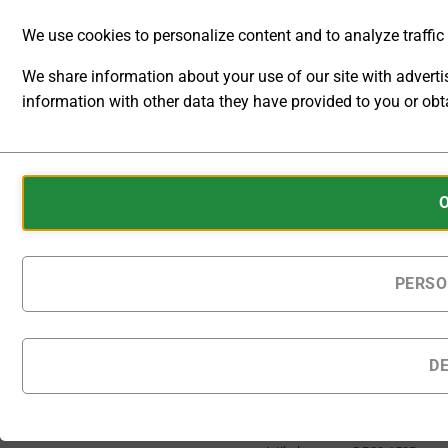
We use cookies to personalize content and to analyze traffic t
[O]
Ausgangskonfiguration
We share information about your use of our site with advert
information with other data they have provided to you or obta
ANALYTIC
Auf Bestellung gefertigte
STORAGE
Produkte werden
Cookies
innerhalb von 25 - 30
CONTROLS
Kalendertagen nach
are
Bestellung geliefert.
WHETHER
small
DATA
data
Multifunktions-Labornetzger
RELATED TO
files
PERSO
WEBSITE
stored
USAGE AND
IN DEN
USER
on
WARENKORB
BEHAVIOR
your
D
CAN BE
device
STORED
Zur Wunschliste
by
FOR
hinzufügen
websites
ANALYTICS