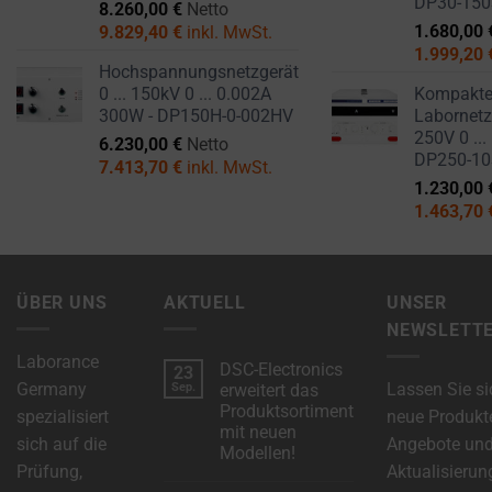
DP30-15
8.260,00
€
Netto
1.680,00
9.829,40
€
inkl. MwSt.
1.999,20
Hochspannungsnetzgerät
0 ... 150kV 0 ... 0.002A
Kompakt
300W - DP150H-0-002HV
Labornetzg
250V 0 ...
6.230,00
€
Netto
DP250-1
7.413,70
€
inkl. MwSt.
1.230,00
1.463,70
ÜBER UNS
AKTUELL
UNSER
NEWSLETT
Laborance
DSC-Electronics
23
Germany
Lassen Sie si
Sep.
erweitert das
Produktsortiment
spezialisiert
neue Produkt
mit neuen
sich auf die
Angebote un
Modellen!
Prüfung,
Aktualisierun
Keine
Kommentare