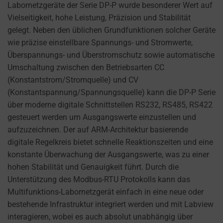
cookies
Labornetzgeräte der Serie DP-P wurde besonderer Wert auf
AD
(long-
Vielseitigkeit, hohe Leistung, Präzision und Stabilität
PERSONALIZATION
term).
gelegt. Neben den üblichen Grundfunktionen solcher Geräte
DETERMINES IF
They
wie präzise einstellbare Spannungs- und Stromwerte,
PERSONALIZED
help
Überspannungs- und Überstromschutz sowie automatische
ADS CAN BE
personalize
Umschaltung zwischen den Betriebsarten CC
SHOWN BASED
your
(Konstantstrom/Stromquelle) und CV
ON USER
browsing
(Konstantspannung/Spannungsquelle) kann die DP-P Serie
BEHAVIOR AND
PREFERENCES,
experience
über moderne digitale Schnittstellen RS232, RS485, RS422
USING STORED
but
gesteuert werden um Ausgangswerte einzustellen und
DATA FOR
can
aufzuzeichnen. Der auf ARM-Architektur basierende
TARGETING.
also
digitale Regelkreis bietet schnelle Reaktionszeiten und eine
AD
track
konstante Überwachung der Ausgangswerte, was zu einer
USER
your
hohen Stabilität und Genauigkeit führt. Durch die
DATA
online
Unterstützung des Modbus-RTU Protokolls kann das
CONTROLS THE
behavior.
Multifunktions-Labornetzgerät einfach in eine neue oder
STORAGE OF
bestehende Infrastruktur integriert werden und mit Labview
USER-SPECIFIC
Consent
interagieren, wobei es auch absolut unabhängig über
DATA FOR AD