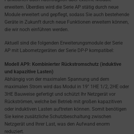
how
erweitern. Überdies wird die Serie AP stätig durch neue
you
Module erweitert und gepflegt, sodass Sie auch bestehende
can
Geräte in Zukunft durch neue Funktionen erweitern können,
manage
die wir noch einführen werden.
your
preferences.
Aktuell sind die folgenden Erweiterungsmodule der Serie
AP mit Labornetzgeräten der Serie DP-P kompatibel:
Modell AP9: Kombinierter Rückstromschutz (induktive
und kapazitive Lasten)
Abhängig von der maximalen Spannung und dem
maximalen Strom wird das Modul in 19″ 1HE 1/2, 2HE oder
3HE Bauweise gefertigt und schützt Ihr Netzgerät vor
Rückströmen, welche bei Betrieb mit großen kapazitiven
oder induktiven Lasten auftreten können. Somit benötigen
Sie keine zusätzliche Schutzbeschaltung zwischen
Netzgerät und Ihrer Last, was den Aufwand enorm
reduziert.