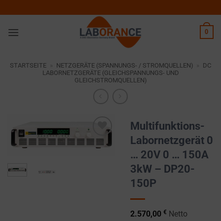
Zum
Inhalt
springen
0
STARTSEITE
»
NETZGERÄTE (SPANNUNGS- / STROMQUELLEN)
»
DC
LABORNETZGERÄTE (GLEICHSPANNUNGS- UND
GLEICHSTROMQUELLEN)
Multifunktions-
Labornetzgerät 0
Zur
… 20V 0 … 150A
Wunschliste
hinzufügen
3kW – DP20-
150P
€
2.570,00
Netto