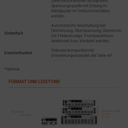
Zwei Geräte können als Bipolare
the
THE PRACTICE
Spannungsquelle mit Erdung im
GDPR
OF SAFELY
Mittelpunkt im Verbund betrieben
STORING
require
werden.
SENSITIVE DATA
websites
Automatische Abschaltung bei
USING
to
Überhitzung, Überspannung, Überstrom
ENCRYPTION
Sicherheit
mit Fehleranzeige. Frontpanel kann
ask
OR SECURE
deaktiviert bzw. blockiert werden,
for
METHODS TO
Teilweise kompatibel mit
PREVENT
explicit
Erweiterbarkeit
Erweiterungsmodulen der Serie AP.
UNAUTHORIZED
consent
ACCESS OR
through
THEFT.
*Optional
cookie
banners,
FORMAT UND LEISTUNG
allowing
users
to
accept
or
reject