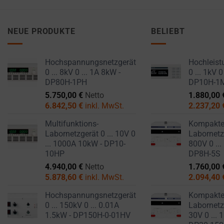
NEUE PRODUKTE
BELIEBT
Hochspannungsnetzgerät
Hochleist
0 ... 8kV 0 ... 1A 8kW -
0 ... 1kV 0
DP80H-1PH
DP10H-1
5.750,00
€
Netto
1.880,00
6.842,50
€
inkl. MwSt.
2.237,20
Multifunktions-
Kompakt
Labornetzgerät 0 ... 10V 0
Labornetzg
... 1000A 10kW - DP10-
800V 0 ...
10HP
DP8H-5S
4.940,00
€
Netto
1.760,00
5.878,60
€
inkl. MwSt.
2.094,40
Hochspannungsnetzgerät
Kompakt
0 ... 150kV 0 ... 0.01A
Labornetzg
1.5kW - DP150H-0-01HV
30V 0 ... 