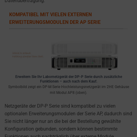
Datenübertragung.
the
types
KOMPATIBEL MIT VIELEN EXTERNEN
of
ERWEITERUNGSMODULEN DER AP SERIE
cookies
used,
data
collected,
and
how
your
information
Erweitern Sie Ihr Labornetzgerät der DP-P Serie durch zusätzliche
Funktionen – auch nach dem Kauf.
is
Symbolbild zeigt ein DP-M Serie Hochleistungsnetzgerät im 2HE Gehäuse
stored
mit Modul AP8 (oben).
or
Netzgeräte der DP-P Serie sind kompatibel zu vielen
shared.
optionalen Erweiterungsmodulen der Serie AP, dadurch sind
It
Sie nicht länger nur an die bei der Bestellung gewählte
also
Konfiguration gebunden, sondern können bestimmte
explains
Funktionen auch nachträglich über externe Module