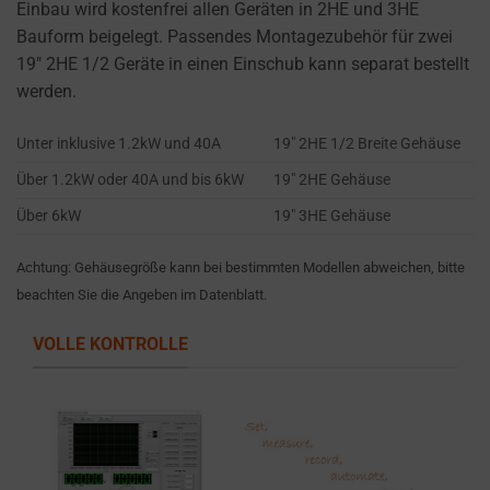
settings,
Einbau wird kostenfrei allen Geräten in 2HE und 3HE
which
Bauform beigelegt. Passendes Montagezubehör für zwei
lets
19″ 2HE 1/2 Geräte in einen Einschub kann separat bestellt
you
werden.
manage
Unter inklusive 1.2kW und 40A
19″ 2HE 1/2 Breite Gehäuse
or
delete
Über 1.2kW oder 40A und bis 6kW
19″ 2HE Gehäuse
stored
Über 6kW
19″ 3HE Gehäuse
cookies
whenever
Achtung: Gehäusegröße kann bei bestimmten Modellen abweichen, bitte
you
beachten Sie die Angeben im Datenblatt.
choose.
VOLLE KONTROLLE
For
more
details
on
how