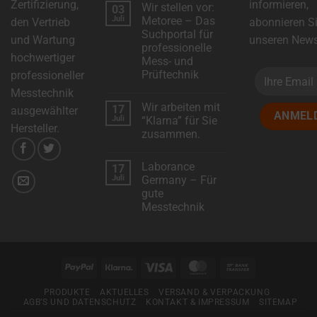
Zertifizierung,
informieren,
Wir stellen vor:
03
zu
DSC-
Juli
Metoree – Das
den Vertrieb
abonnieren S
Electronics
Suchportal für
erweitert
und Wartung
unseren Newsl
das
professionelle
Produktsortiment
hochwertiger
Mess- und
mit
neuen
Prüftechnik
professioneller
Modellen!
Keine
Messtechnik
Kommentare
Wir arbeiten mit
17
zu
ausgewählter
Wir
Juli
“Klarna” für Sie
stellen
Hersteller.
zusammen.
vor:
Metoree
Keine
–
Kommentare
Das
Laborance
17
zu
Suchportal
Wir
Juli
Germany – Für
für
arbeiten
professionelle
gute
mit
Mess-
“Klarna”
Messtechnik
und
für
Prüftechnik
Sie
Keine
zusammen.
Kommentare
zu
Laborance
Germany
PayPal
Klarna
Visa
MasterCard
Bank
–
Für
Transfer
gute
PRODUKTE
AKTUELLES
VERSAND & VERPACKUNG
Messtechnik
AGB’S UND DATENSCHUTZ
KONTAKT & IMPRESSUM
SITEMAP