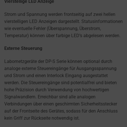
a
Vierstellige LED Anzeige
website
Strom und Spannung werden frontseitig auf zwei hellen
uses
vierstelligen LED Anzeigen dargestellt. Statusinformationen
cookies
wie eventuelle Fehler (Überspannung, Überstrom,
and
Temperatur) können über farbige LED’s abgelesen werden.
collects
data,
Externe Steuerung
you
can
Labornetzgeräte der DP-S Serie können optional durch
refer
analoge externe Steuereingänge für Ausgangsspannung
to
und Strom und einen Interlock Eingang ausgestattet
the
werden. Die Steuereingänge sind potentialfrei und bieten
website’s
hohe Präzision durch Verwendung von hochwertigen
privacy
Signalwandlern. Erreichbar sind alle analogen
policy.
Verbindungen über einen geschirmten Sicherheitsstecker
This
auf der Frontseite des Gerätes, sodass für den Anschluss
document
kein Griff zur Rückseite notwendig ist.
outlines