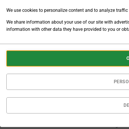
Infrastrukturen
We use cookies to personalize content and to analyze traffic t
ermöglichen.
We share information about your use of our site with advert
[U]
[L]
information with other data they have provided to you or obta
Externes
Externes
Steuersignal
Steuersigna
ANALYTIC
U
I
STORAGE
Cookies
CONTROLS
are
WHETHER
small
DATA
[A] Ext.
data
RELATED TO
Ausgang
files
PERSO
WEBSITE
Interlock
stored
USAGE AND
USER
on
BEHAVIOR
your
D
CAN BE
device
Auf Bestellung
STORED
gefertigte Produkte
by
FOR
werden innerhalb von
websites
ANALYTICS
28 - 31 Kalendertagen