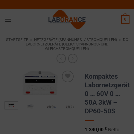
Zum
Inhalt
springen
0
STARTSEITE
»
NETZGERÄTE (SPANNUNGS- / STROMQUELLEN)
»
DC
LABORNETZGERÄTE (GLEICHSPANNUNGS- UND
GLEICHSTROMQUELLEN)
Kompaktes
Labornetzgerät
Zur
0 … 60V 0 …
Wunschliste
hinzufügen
50A 3kW –
DP60-50S
€
1.330,00
Netto