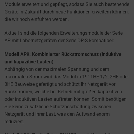
how
Module erweitert und gepflegt, sodass Sie auch bestehende
you
Geräte in Zukunft durch neue Funktionen erweitern können,
can
die wir noch einführen werden.
manage
your
Aktuell sind die folgenden Erweiterungsmodule der Serie
preferences.
AP mit Labornetzgeräten der Serie DP-S kompatibel:
Modell AP9: Kombinierter Rückstromschutz (induktive
und kapazitive Lasten)
Abhängig von der maximalen Spannung und dem
maximalen Strom wird das Modul in 19″ 1HE 1/2, 2HE oder
3HE Bauweise gefertigt und schützt Ihr Netzgerät vor
Rückströmen, welche bei Betrieb mit großen kapazitiven
oder induktiven Lasten auftreten können. Somit benötigen
Sie keine zusätzliche Schutzbeschaltung zwischen
Netzgerät und Ihrer Last, was den Aufwand enorm
reduziert.