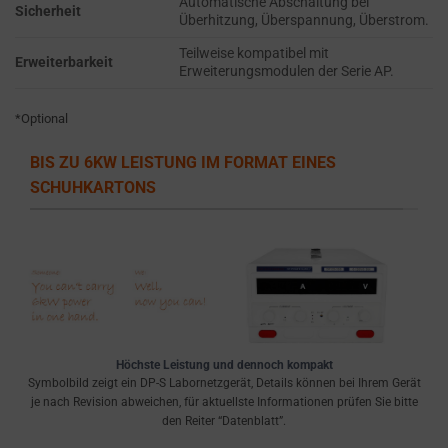
Automatische Abschaltung bei
the
THE PRACTICE
Sicherheit
Überhitzung, Überspannung, Überstrom.
GDPR
OF SAFELY
STORING
require
Teilweise kompatibel mit
Erweiterbarkeit
Erweiterungsmodulen der Serie AP.
SENSITIVE DATA
websites
USING
to
ENCRYPTION
*Optional
ask
OR SECURE
for
METHODS TO
BIS ZU 6KW LEISTUNG IM FORMAT EINES
PREVENT
explicit
SCHUHKARTONS
UNAUTHORIZED
consent
ACCESS OR
through
THEFT.
cookie
banners,
allowing
users
to
Höchste Leistung und dennoch kompakt
accept
Symbolbild zeigt ein DP-S Labornetzgerät, Details können bei Ihrem Gerät
or
je nach Revision abweichen, für aktuellste Informationen prüfen Sie bitte
den Reiter “Datenblatt”.
reject