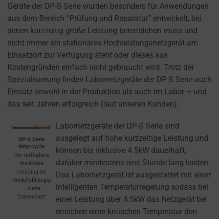
cookies
Geräte der DP-S Serie wurden besonders für Anwendungen
and
aus dem Bereich “Prüfung und Reparatur” entwickelt, bei
control
denen kurzzeitig große Leistung bereitstehen muss und
their
nicht immer ein stationäres Hochleistungsnetzgerät am
privacy.
Einsatzort zur Verfügung steht oder dieses aus
You
Kostengründen einfach nicht gebraucht wird. Trotz der
can
Spezialisierung finden Labornetzgeräte der DP-S Serie auch
also
Einsatz sowohl in der Produktion als auch im Labor – und
withdraw
das seit Jahren erfolgreich (laut unseren Kunden).
consent
at
Labornetzgeräte der DP-S Serie sind
any
ausgelegt auf hohe kurzzeitige Leistung und
DP-S Serie
duty-cycle
time,
können bis inklusive 4.5kW dauerhaft,
Die verfügbare
typically
darüber mindestens eine Stunde lang leisten.
maximale
Leistung ist
through
Das Labornetzgerät ist ausgestattet mit einer
Modellabhängig
the
intelligenten Temperaturregelung sodass bei
– siehe
“Datenblatt”
website’s
einer Leistung über 4.5kW das Netzgerät bei
privacy
erreichen einer kritischen Temperatur den