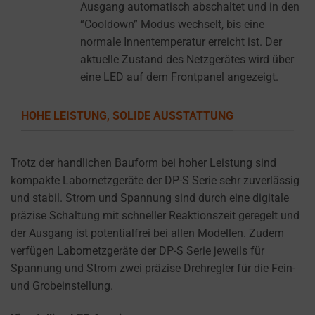
settings,
Ausgang automatisch abschaltet und in den
which
“Cooldown” Modus wechselt, bis eine
lets
normale Innentemperatur erreicht ist. Der
you
aktuelle Zustand des Netzgerätes wird über
manage
eine LED auf dem Frontpanel angezeigt.
or
delete
HOHE LEISTUNG, SOLIDE AUSSTATTUNG
stored
cookies
Trotz der handlichen Bauform bei hoher Leistung sind
whenever
kompakte Labornetzgeräte der DP-S Serie sehr zuverlässig
you
und stabil. Strom und Spannung sind durch eine digitale
choose.
präzise Schaltung mit schneller Reaktionszeit geregelt und
For
der Ausgang ist potentialfrei bei allen Modellen. Zudem
more
verfügen Labornetzgeräte der DP-S Serie jeweils für
details
Spannung und Strom zwei präzise Drehregler für die Fein-
on
und Grobeinstellung.
how