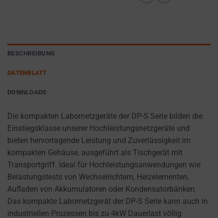
cookies
AD
(long-
PERSONALIZATION
term).
DETERMINES IF
They
PERSONALIZED
help
BESCHREIBUNG
ADS CAN BE
personalize
SHOWN BASED
DATENBLATT
your
ON USER
browsing
BEHAVIOR AND
DOWNLOADS
PREFERENCES,
experience
USING STORED
but
Die kompakten Labornetzgeräte der DP-S Serie bilden die
DATA FOR
can
Einstiegsklasse unserer Hochleistungsnetzgeräte und
TARGETING.
also
bieten hervorragende Leistung und Zuverlässigkeit im
AD
track
kompakten Gehäuse, ausgeführt als Tischgerät mit
USER
your
Transportgriff. Ideal für Hochleistungsanwendungen wie
DATA
online
Belastungstests von Wechselrichtern, Heizelementen,
CONTROLS THE
behavior.
Aufladen von Akkumulatoren oder Kondensatorbänken.
STORAGE OF
Das kompakte Labornetzgerät der DP-S Serie kann auch in
USER-SPECIFIC
Consent
industriellen Prozessen bis zu 4kW Dauerlast völlig
DATA FOR AD