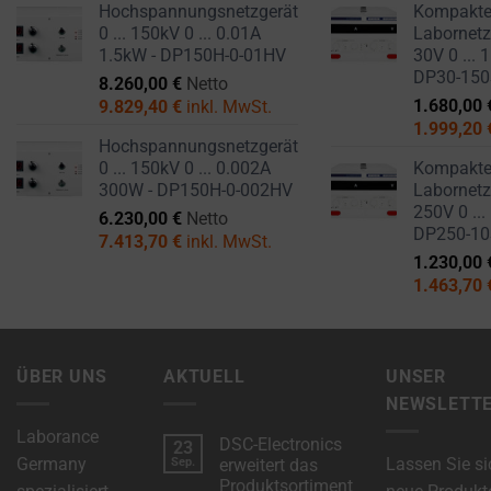
Hochspannungsnetzgerät
Kompakt
0 ... 150kV 0 ... 0.01A
Labornetzg
1.5kW - DP150H-0-01HV
30V 0 ... 
DP30-15
8.260,00
€
Netto
1.680,00
9.829,40
€
inkl. MwSt.
1.999,20
Hochspannungsnetzgerät
0 ... 150kV 0 ... 0.002A
Kompakt
300W - DP150H-0-002HV
Labornetzg
250V 0 ...
6.230,00
€
Netto
DP250-1
7.413,70
€
inkl. MwSt.
1.230,00
1.463,70
ÜBER UNS
AKTUELL
UNSER
NEWSLETT
Laborance
DSC-Electronics
23
Germany
Lassen Sie si
Sep.
erweitert das
Produktsortiment