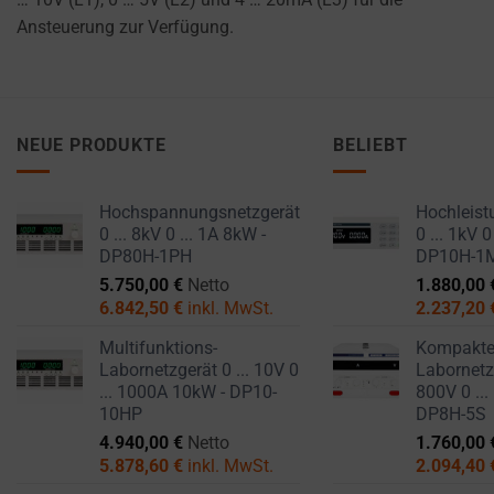
Ansteuerung zur Verfügung.
NEUE PRODUKTE
BELIEBT
Hochspannungsnetzgerät
Hochleist
0 ... 8kV 0 ... 1A 8kW -
0 ... 1kV 0
DP80H-1PH
DP10H-1
5.750,00
€
Netto
1.880,00
6.842,50
€
inkl. MwSt.
2.237,20
Multifunktions-
Kompakt
Labornetzgerät 0 ... 10V 0
Labornetzg
... 1000A 10kW - DP10-
800V 0 ...
10HP
DP8H-5S
4.940,00
€
Netto
1.760,00
5.878,60
€
inkl. MwSt.
2.094,40