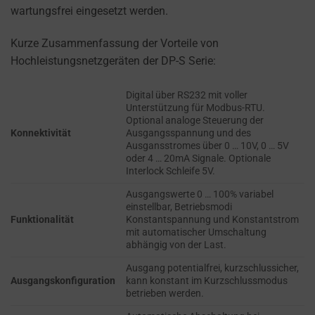
refers
wartungsfrei eingesetzt werden.
TRACKING,
to
PROFILING, AND
the
MEASURING AD
Kurze Zusammenfassung der Vorteile von
permission
EFFECTIVENESS.
Hochleistungsnetzgeräten der DP-S Serie:
websites
PERSONALIZATIONS
must
Digital über RS232 mit voller
obtain
Unterstützung für Modbus-RTU.
Optional analoge Steuerung der
REGULATES
from
Konnektivität
Ausgangsspannung und des
WHETHER DATA USED
users
Ausgansstromes über 0 … 10V, 0 … 5V
TO PROVIDE
oder 4 … 20mA Signale. Optionale
before
PERSONALIZED USER
Interlock Schleife 5V.
using
EXPERIENCES (LIKE
cookies
Ausgangswerte 0 … 100% variabel
CONTENT
einstellbar, Betriebsmodi
RECOMMENDATIONS)
that
Funktionalität
Konstantspannung und Konstantstrom
CAN BE STORED.
collect
mit automatischer Umschaltung
abhängig von der Last.
personal
SECURITY
data.
Ausgang potentialfrei, kurzschlussicher,
Ausgangskonfiguration
kann konstant im Kurzschlussmodus
Laws
SECURITY
betrieben werden.
like
STORAGE IS