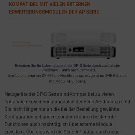
the
KOMPATIBEL MIT VIELEN EXTERNEN
types
ERWEITERUNGSMODULEN DER AP SERIE
of
cookies
used,
data
collected,
and
how
Erweitern Sie Ihr Labornetzgerät der DP-S Serie durch zusätzliche
your
Funktionen – auch nach dem Kauf.
information
Symbolbild zeigt ein DP-M Serie Hochleistungsnetzgerät im 2HE Gehäuse
mit Modul AP8 (oben).
is
stored
Netzgeräte der DP-S Serie sind kompatibel zu vielen
or
optionalen Erweiterungsmodulen der Serie AP, dadurch sind
shared.
Sie nicht länger nur an die bei der Bestellung gewählte
It
Konfiguration gebunden, sondern können bestimmte
also
Funktionen auch nachträglich über externe Module
explains
erweitern. Überdies wird die Serie AP stätig durch neue