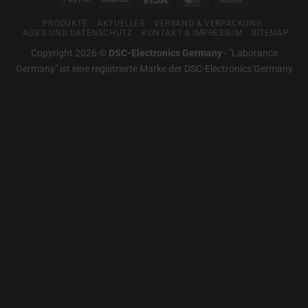
Für
Transfer
gute
PRODUKTE
AKTUELLES
VERSAND & VERPACKUNG
Messtechnik
AGB’S UND DATENSCHUTZ
KONTAKT & IMPRESSUM
SITEMAP
Copyright 2026 ©
DSC-Electronics Germany
-
"Laborance
Germany" ist eine registrierte Marke der DSC-Electronics Germany