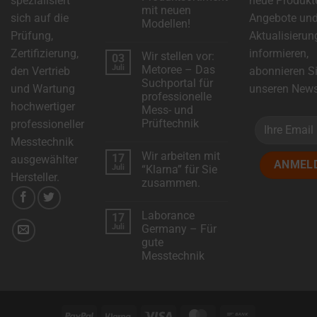
spezialisiert
neue Produkt
mit neuen
sich auf die
Angebote un
Modellen!
Prüfung,
Aktualisierun
Keine
Kommentare
Zertifizierung,
informieren,
Wir stellen vor:
03
zu
DSC-
Juli
Metoree – Das
den Vertrieb
abonnieren S
Electronics
Suchportal für
erweitert
und Wartung
unseren Newsl
das
professionelle
Produktsortiment
hochwertiger
Mess- und
mit
neuen
Prüftechnik
professioneller
Modellen!
Keine
Messtechnik
Kommentare
Wir arbeiten mit
17
zu
ausgewählter
Wir
Juli
“Klarna” für Sie
stellen
Hersteller.
zusammen.
vor:
Metoree
Keine
–
Kommentare
Das
Laborance
17
zu
Suchportal
Wir
Juli
Germany – Für
für
arbeiten
professionelle
gute
mit
Mess-
“Klarna”
Messtechnik
und
für
Prüftechnik
Sie
Keine
zusammen.
Kommentare
zu
Laborance
Germany
PayPal
Klarna
Visa
MasterCard
Bank
–