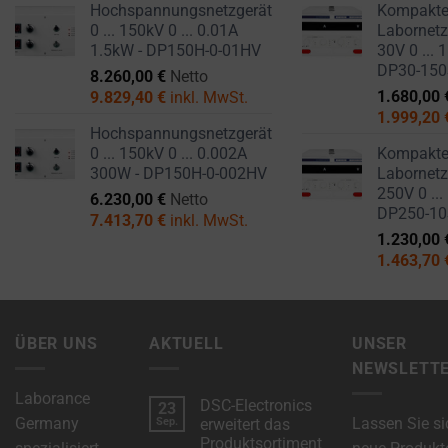
Hochspannungsnetzgerät
Kompakt
0 ... 150kV 0 ... 0.01A
Labornetzg
1.5kW - DP150H-0-01HV
30V 0 ... 
DP30-15
8.260,00
€
Netto
1.680,00
9.829,40
€
inkl. MwSt.
1.999,20
Hochspannungsnetzgerät
0 ... 150kV 0 ... 0.002A
Kompakt
300W - DP150H-0-002HV
Labornetzg
250V 0 ...
6.230,00
€
Netto
DP250-1
7.413,70
€
inkl. MwSt.
1.230,00
1.463,70
ÜBER UNS
AKTUELL
UNSER
NEWSLETT
Laborance
DSC-Electronics
23
Germany
Lassen Sie si
Sep.
erweitert das
Produktsortiment