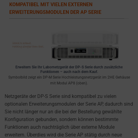
the
KOMPATIBEL MIT VIELEN EXTERNEN
types
ERWEITERUNGSMODULEN DER AP SERIE
of
cookies
used,
data
collected,
and
how
Erweitern Sie Ihr Labornetzgerät der DP-S Serie durch zusätzliche
your
Funktionen – auch nach dem Kauf.
information
Symbolbild zeigt ein DP-M Serie Hochleistungsnetzgerät im 2HE Gehäuse
mit Modul AP8 (oben).
is
stored
Netzgeräte der DP-S Serie sind kompatibel zu vielen
or
optionalen Erweiterungsmodulen der Serie AP, dadurch sind
shared.
Sie nicht länger nur an die bei der Bestellung gewählte
It
Konfiguration gebunden, sondern können bestimmte
also
Funktionen auch nachträglich über externe Module
explains
erweitern. Überdies wird die Serie AP stätig durch neue