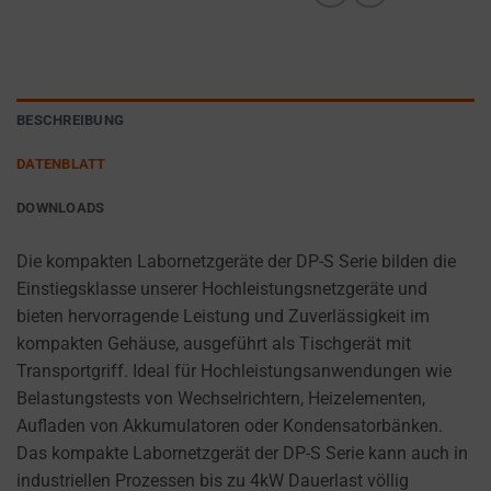
cookies
AD
(long-
PERSONALIZATION
term).
DETERMINES IF
They
PERSONALIZED
help
BESCHREIBUNG
ADS CAN BE
personalize
SHOWN BASED
DATENBLATT
your
ON USER
browsing
BEHAVIOR AND
DOWNLOADS
PREFERENCES,
experience
USING STORED
but
Die kompakten Labornetzgeräte der DP-S Serie bilden die
DATA FOR
can
Einstiegsklasse unserer Hochleistungsnetzgeräte und
TARGETING.
also
bieten hervorragende Leistung und Zuverlässigkeit im
AD
track
kompakten Gehäuse, ausgeführt als Tischgerät mit
USER
your
Transportgriff. Ideal für Hochleistungsanwendungen wie
DATA
online
Belastungstests von Wechselrichtern, Heizelementen,
CONTROLS THE
behavior.
Aufladen von Akkumulatoren oder Kondensatorbänken.
STORAGE OF
Das kompakte Labornetzgerät der DP-S Serie kann auch in
USER-SPECIFIC
Consent
industriellen Prozessen bis zu 4kW Dauerlast völlig
DATA FOR AD