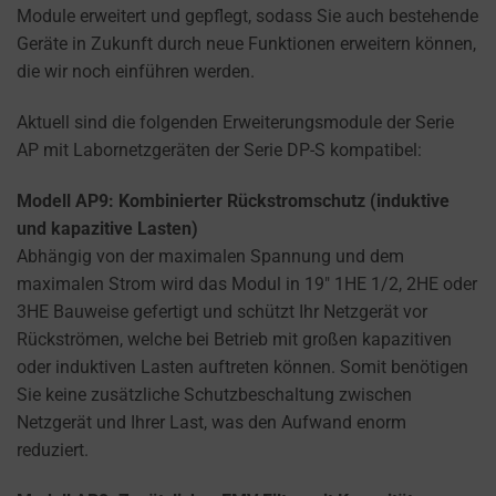
how
Module erweitert und gepflegt, sodass Sie auch bestehende
you
Geräte in Zukunft durch neue Funktionen erweitern können,
can
die wir noch einführen werden.
manage
your
Aktuell sind die folgenden Erweiterungsmodule der Serie
preferences.
AP mit Labornetzgeräten der Serie DP-S kompatibel:
Modell AP9: Kombinierter Rückstromschutz (induktive
und kapazitive Lasten)
Abhängig von der maximalen Spannung und dem
maximalen Strom wird das Modul in 19″ 1HE 1/2, 2HE oder
3HE Bauweise gefertigt und schützt Ihr Netzgerät vor
Rückströmen, welche bei Betrieb mit großen kapazitiven
oder induktiven Lasten auftreten können. Somit benötigen
Sie keine zusätzliche Schutzbeschaltung zwischen
Netzgerät und Ihrer Last, was den Aufwand enorm
reduziert.