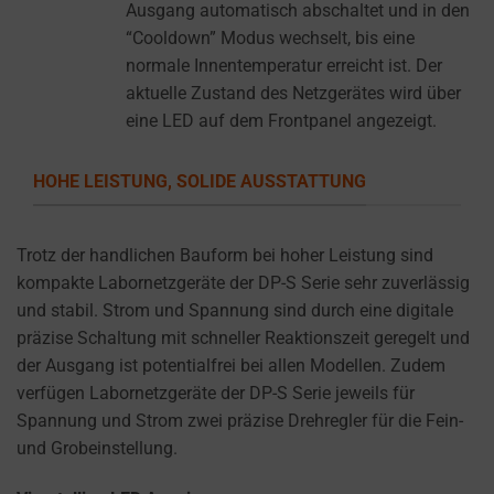
settings,
Ausgang automatisch abschaltet und in den
which
“Cooldown” Modus wechselt, bis eine
lets
normale Innentemperatur erreicht ist. Der
you
aktuelle Zustand des Netzgerätes wird über
manage
eine LED auf dem Frontpanel angezeigt.
or
delete
HOHE LEISTUNG, SOLIDE AUSSTATTUNG
stored
cookies
Trotz der handlichen Bauform bei hoher Leistung sind
whenever
kompakte Labornetzgeräte der DP-S Serie sehr zuverlässig
you
und stabil. Strom und Spannung sind durch eine digitale
choose.
präzise Schaltung mit schneller Reaktionszeit geregelt und
For
der Ausgang ist potentialfrei bei allen Modellen. Zudem
more
verfügen Labornetzgeräte der DP-S Serie jeweils für
details
Spannung und Strom zwei präzise Drehregler für die Fein-
on
und Grobeinstellung.
how