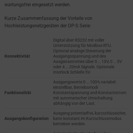
refers
wartungsfrei eingesetzt werden.
TRACKING,
to
PROFILING, AND
the
MEASURING AD
Kurze Zusammenfassung der Vorteile von
permission
EFFECTIVENESS.
Hochleistungsnetzgeräten der DP-S Serie:
websites
PERSONALIZATIONS
must
Digital über RS232 mit voller
obtain
Unterstützung für Modbus-RTU.
Optional analoge Steuerung der
REGULATES
from
Konnektivität
Ausgangsspannung und des
WHETHER DATA USED
users
Ausgansstromes über 0 … 10V, 0 … 5V
TO PROVIDE
oder 4 … 20mA Signale. Optionale
before
PERSONALIZED USER
Interlock Schleife 5V.
using
EXPERIENCES (LIKE
cookies
Ausgangswerte 0 … 100% variabel
CONTENT
einstellbar, Betriebsmodi
RECOMMENDATIONS)
that
Funktionalität
Konstantspannung und Konstantstrom
CAN BE STORED.
collect
mit automatischer Umschaltung
abhängig von der Last.
personal
SECURITY
data.
Ausgang potentialfrei, kurzschlussicher,
Ausgangskonfiguration
kann konstant im Kurzschlussmodus
Laws
SECURITY
betrieben werden.
like
STORAGE IS