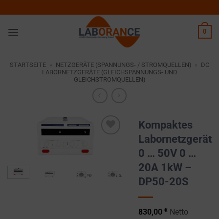
Zum
Inhalt
springen
0
STARTSEITE
»
NETZGERÄTE (SPANNUNGS- / STROMQUELLEN)
»
DC
LABORNETZGERÄTE (GLEICHSPANNUNGS- UND
GLEICHSTROMQUELLEN)
Kompaktes
Labornetzgerät
Zur
0 … 50V 0 …
Wunschliste
hinzufügen
20A 1kW –
DP50-20S
€
830,00
Netto