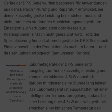
cookies
Geräte der DP-S Serie wurden besonders für Anwendungen
and
aus dem Bereich “Prüfung und Reparatur” entwickelt, bei
control
denen kurzzeitig große Leistung bereitstehen muss und
their
nicht immer ein stationäres Hochleistungsnetzgerät am
privacy.
Einsatzort zur Verfügung steht oder dieses aus
You
Kostengründen einfach nicht gebraucht wird. Trotz der
can
Spezialisierung finden Labornetzgeräte der DP-S Serie auch
also
Einsatz sowohl in der Produktion als auch im Labor – und
withdraw
das seit Jahren erfolgreich (laut unseren Kunden).
consent
at
Labornetzgeräte der DP-S Serie sind
any
ausgelegt auf hohe kurzzeitige Leistung und
DP-S Serie
duty-cycle
time,
können bis inklusive 4.5kW dauerhaft,
Die verfügbare
typically
darüber mindestens eine Stunde lang leisten.
maximale
Leistung ist
through
Das Labornetzgerät ist ausgestattet mit einer
Modellabhängig
the
intelligenten Temperaturregelung sodass bei
– siehe
“Datenblatt”
website’s
einer Leistung über 4.5kW das Netzgerät bei
privacy
erreichen einer kritischen Temperatur den