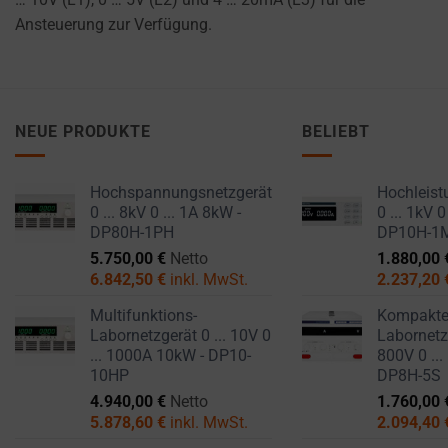
Ansteuerung zur Verfügung.
NEUE PRODUKTE
BELIEBT
Hochspannungsnetzgerät
Hochleist
0 ... 8kV 0 ... 1A 8kW -
0 ... 1kV 0
DP80H-1PH
DP10H-1
5.750,00
€
Netto
1.880,00
6.842,50
€
inkl. MwSt.
2.237,20
Multifunktions-
Kompakt
Labornetzgerät 0 ... 10V 0
Labornetzg
... 1000A 10kW - DP10-
800V 0 ...
10HP
DP8H-5S
4.940,00
€
Netto
1.760,00
5.878,60
€
inkl. MwSt.
2.094,40