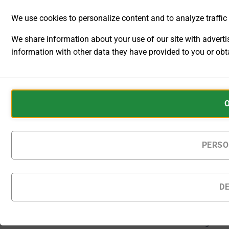
Infrastrukturen
We use cookies to personalize content and to analyze traffic t
ermöglichen.
We share information about your use of our site with advert
[U]
[L]
information with other data they have provided to you or obta
Externes
Externes
Steuersignal
Steuersigna
ANALYTIC
U
I
STORAGE
Cookies
CONTROLS
are
WHETHER
small
DATA
[A] Ext.
data
RELATED TO
Ausgang
files
PERSO
WEBSITE
Interlock
stored
USAGE AND
USER
on
BEHAVIOR
your
D
CAN BE
device
Auf Bestellung
STORED
gefertigte Produkte
by
FOR
werden innerhalb von
websites
ANALYTICS
28 - 31 Kalendertagen