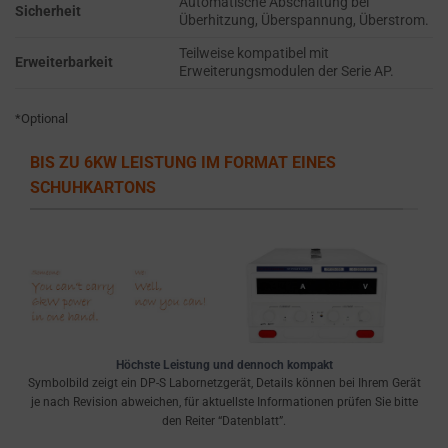
Automatische Abschaltung bei
the
THE PRACTICE
Sicherheit
Überhitzung, Überspannung, Überstrom.
GDPR
OF SAFELY
STORING
require
Teilweise kompatibel mit
Erweiterbarkeit
Erweiterungsmodulen der Serie AP.
SENSITIVE DATA
websites
USING
to
ENCRYPTION
*Optional
ask
OR SECURE
for
METHODS TO
BIS ZU 6KW LEISTUNG IM FORMAT EINES
PREVENT
explicit
SCHUHKARTONS
UNAUTHORIZED
consent
ACCESS OR
through
THEFT.
cookie
banners,
allowing
users
to
Höchste Leistung und dennoch kompakt
accept
Symbolbild zeigt ein DP-S Labornetzgerät, Details können bei Ihrem Gerät
or
je nach Revision abweichen, für aktuellste Informationen prüfen Sie bitte
den Reiter “Datenblatt”.
reject