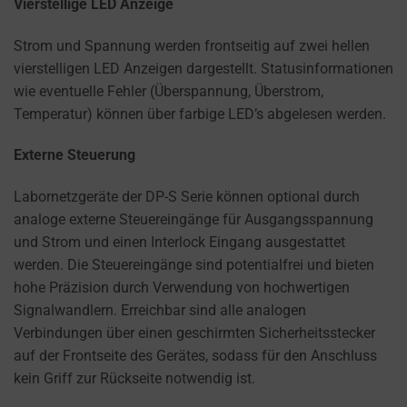
a
Vierstellige LED Anzeige
website
Strom und Spannung werden frontseitig auf zwei hellen
uses
vierstelligen LED Anzeigen dargestellt. Statusinformationen
cookies
wie eventuelle Fehler (Überspannung, Überstrom,
and
Temperatur) können über farbige LED’s abgelesen werden.
collects
data,
Externe Steuerung
you
can
Labornetzgeräte der DP-S Serie können optional durch
refer
analoge externe Steuereingänge für Ausgangsspannung
to
und Strom und einen Interlock Eingang ausgestattet
the
werden. Die Steuereingänge sind potentialfrei und bieten
website’s
hohe Präzision durch Verwendung von hochwertigen
privacy
Signalwandlern. Erreichbar sind alle analogen
policy.
Verbindungen über einen geschirmten Sicherheitsstecker
This
auf der Frontseite des Gerätes, sodass für den Anschluss
document
kein Griff zur Rückseite notwendig ist.
outlines