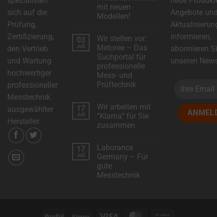
spezialisiert
neue Produkt
mit neuen
sich auf die
Angebote un
Modellen!
Prüfung,
Aktualisierun
Keine
Kommentare
Zertifizierung,
informieren,
Wir stellen vor:
03
zu
DSC-
Juli
Metoree – Das
den Vertrieb
abonnieren S
Electronics
Suchportal für
erweitert
und Wartung
unseren Newsl
das
professionelle
Produktsortiment
hochwertiger
Mess- und
mit
neuen
Prüftechnik
professioneller
Modellen!
Keine
Messtechnik
Kommentare
Wir arbeiten mit
17
zu
ausgewählter
Wir
Juli
“Klarna” für Sie
stellen
Hersteller.
zusammen.
vor:
Metoree
Keine
–
Kommentare
Das
Laborance
17
zu
Suchportal
Wir
Juli
Germany – Für
für
arbeiten
professionelle
gute
mit
Mess-
“Klarna”
Messtechnik
und
für
Prüftechnik
Sie
Keine
zusammen.
Kommentare
zu
Laborance
Germany
PayPal
Klarna
Visa
MasterCard
Bank
–