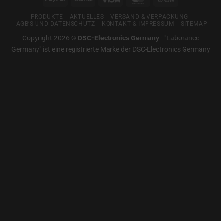
Für
Transfer
gute
PRODUKTE
AKTUELLES
VERSAND & VERPACKUNG
Messtechnik
AGB’S UND DATENSCHUTZ
KONTAKT & IMPRESSUM
SITEMAP
Copyright 2026 ©
DSC-Electronics Germany
-
"Laborance
Germany" ist eine registrierte Marke der DSC-Electronics Germany