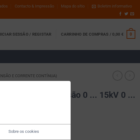
dados
Contacto & Impressão
Mapa do sítio
Boletim informativo
0
NICIAR SESSÃO / REGISTAR
CARRINHO DE COMPRAS /
0,00
€
ENSÃO E CORRENTE CONTÍNUA)
tação de alta tensão 0 ... 15kV 0 ...
P15H-0-002HV
Sobre os cookies