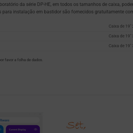
laboratório da série DP-HE, em todos os tamanhos de caixa, po
 para instalação em bastidor são fornecidos gratuitamente com
Caixa de 19″
Caixa de 19″
Caixa de 19″
or favor a folha de dados.