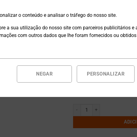
onalizar o conteúdo e analisar o tráfego do nosso site.
A série DP-HV da
DSC-Electr
e a sua utilização do nosso site com parceiros publicitários e a
alimentação de alta tensão p
ações com outros dados que lhe foram fornecidos ou obtidos a
Alemanha, esta série combi
durabilidade.
[O] Configuração da saída
NEGAR
PERSONALIZAR
Os produtos fabricados por enco
contar da data da encomenda.
Unidade de alimentação de alta 
ADIC