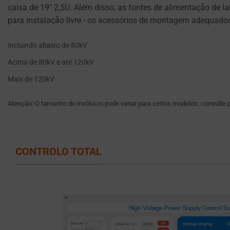
AO UTILIZADOR
caixa de 19″ 2,5U. Além disso, as fontes de alimentação de 
devem
(COMO
para instalação livre - os acessórios de montagem adequados
obter
RECOMENDAÇÕES
DE CONTEÚDO)
dos
PODEM SER
Incluindo abaixo de 80kV
utilizadores
ARMAZENADOS.
antes
Acima de 80kV e até 120kV
de
SEGURANÇA
Mais de 120kV
utilizar
cookies
O
Atenção: O tamanho do invólucro pode variar para certos modelos, consulte p
que
ARMAZENAMENTO
recolhem
SEGURO É A
PRÁTICA DE
dados
ARMAZENAR
CONTROLO TOTAL
pessoais.
DADOS
Leis
CONFIDENCIAIS DE
como
FORMA SEGURA,
o
UTILIZANDO
ENCRIPTAÇÃO OU
RGPD
MÉTODOS
exigem
SEGUROS PARA
que