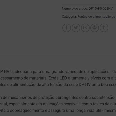
Número do artigo:
DP15H-0-002HV
Categoria:
Fontes de alimentação de 
DP-HV é adequada para uma grande variedade de aplicações - de
rocessamento de materiais. Ecrãs LED altamente visíveis com al
es de alimentação de alta tensão da série DP-HV uma boa escolh
ém de mecanismos de proteção abrangentes contra sobretensão (O
al, especialmente em aplicações sensíveis como testes de alta
evita o sobreaquecimento e assegura uma longa vida útil - mesm