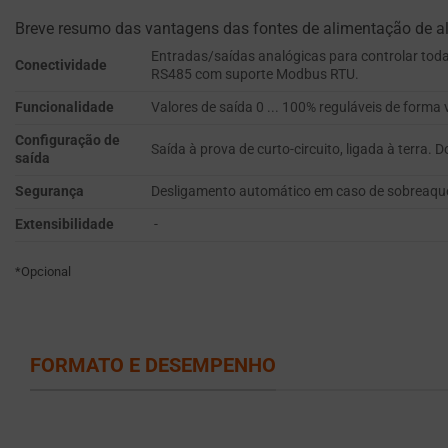
PERSONALIZAÇÃO
de
Breve resumo das vantagens das fontes de alimentação de al
DE ANÚNCIOS
sessão
Entradas/saídas analógicas para controlar todas
Conectividade
(temporários)
RS485 com suporte Modbus RTU.
DETERMINA SE
e
ANÚNCIOS
Funcionalidade
Valores de saída 0 ... 100% reguláveis de for
PERSONALIZADOS
cookies
Configuração de
PODEM SER
persistentes
Saída à prova de curto-circuito, ligada à terra
saída
EXIBIDOS COM
(de
BASE NO
Segurança
Desligamento automático em caso de sobreaqueci
longo
COMPORTAMENTO
prazo).
Extensibilidade
-
E NAS
PREFERÊNCIAS DO
Eles
UTILIZADOR,
*Opcional
ajudam
UTILIZANDO
a
DADOS
personalizar
ARMAZENADOS
a
PARA
FORMATO E DESEMPENHO
sua
SEGMENTAÇÃO.
experiência
DADOS DO
de
UTILIZADOR