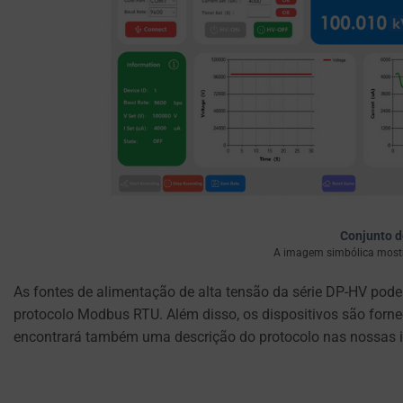
IMPEDIR O
os
ACESSO NÃO
sites
AUTORIZADO OU O
ROUBO.
solicitem
consentimento
explícito
por
meio
de
banners
de
Conjunto d
cookies,
A imagem simbólica mostra
permitindo
que
As fontes de alimentação de alta tensão da série DP-HV pode
os
protocolo Modbus RTU. Além disso, os dispositivos são forne
utilizadores
encontrará também uma descrição do protocolo nas nossas ins
aceitem
ou
rejeitem