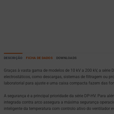
PARA FINS
dispositivo
ANALÍTICOS (POR
EXEMPLO,
por
GOOGLE
sites
ANALYTICS).
para
lembrar
ARMAZENAMENTO
DE ANÚNCIOS
as
suas
GERENCIA SE OS
preferências,
DADOS
detalhes
RELACIONADOS
DESCRIÇÃO
FICHA DE DADOS
DOWNLOADS
À PUBLICIDADE
de
(COMO COOKIES
login
Graças à vasta gama de modelos de 10 kV a 200 kV, a série 
DE
ou
electrostáticos, como descargas, sistemas de filtragem ou p
SEGMENTAÇÃO E
ações.
laboratorial para ajuste e uma caixa compacta fazem das font
RASTREAMENTO)
Existem
PODEM SER
ARMAZENADOS E
diferentes
A segurança é a principal prioridade da série DP-HV. Para al
PROCESSADOS
tipos,
integrada contra arco assegura a máxima segurança operacion
PARA SERVIÇOS
incluindo
inteligente da temperatura com controlo ativo do ventilador 
DE PUBLICIDADE.
cookies