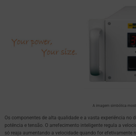
navegação,
CONTROLA O
mas
ARMAZENAMENTO
também
DE DADOS
podem
ESPECÍFICOS DO
rastrear
UTILIZADOR PARA
RASTREAMENTO
o
DE ANÚNCIOS,
seu
CRIAÇÃO DE
comportamento
PERFIS E MEDIÇÃO
online.
DA EFICÁCIA DOS
ANÚNCIOS.
O
consentimento
PERSONALIZAÇÕES
refere-
se
REGULA SE OS
à
DADOS
A imagem simbólica mostra
UTILIZADOS PARA
permissão
FORNECER
Os componentes de alta qualidade e a vasta experiência no 
que
EXPERIÊNCIAS
potência e tensão. O arrefecimento inteligente regula a velo
os
PERSONALIZADAS
só reaja aumentando a velocidade quando for efetivamente ne
sites