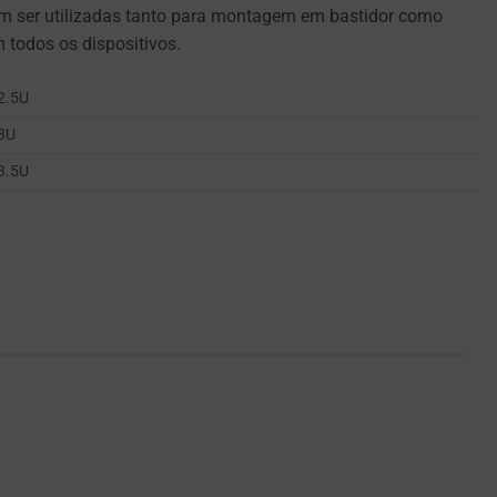
dem ser utilizadas tanto para montagem em bastidor como
 todos os dispositivos.
 2.5U
 3U
 3.5U