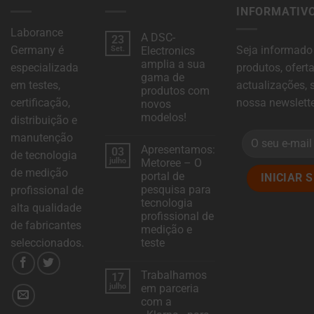
ajudam
INFORMATIV
UTILIZANDO
a
DADOS
Laborance
A DSC-
personalizar
23
ARMAZENADOS
Germany é
Seja informado
Set.
Electronics
a
PARA
amplia a sua
especializada
produtos, ofert
sua
SEGMENTAÇÃO.
gama de
em testes,
actualizações, 
experiência
produtos com
DADOS DO
certificação,
nossa newslette
novos
de
UTILIZADOR
modelos!
distribuição e
navegação,
Sem
manutenção
CONTROLA O
mas
comentários
Apresentamos:
03
sobre
ARMAZENAMENTO
de tecnologia
também
a
julho
Metoree – O
DE DADOS
DSC-
de medição
portal de
podem
Electronics
ESPECÍFICOS DO
amplia
pesquisa para
profissional de
rastrear
a
UTILIZADOR PARA
tecnologia
sua
alta qualidade
RASTREAMENTO
o
gama
profissional de
de
de fabricantes
DE ANÚNCIOS,
medição e
seu
produtos
CRIAÇÃO DE
seleccionados.
com
teste
comportamento
novos
PERFIS E MEDIÇÃO
Sem
modelos!
online.
comentários
DA EFICÁCIA DOS
Trabalhamos
17
sobre
Apresentamos:
ANÚNCIOS.
julho
em parceria
O
Metoree
com a
–
consentimento
O