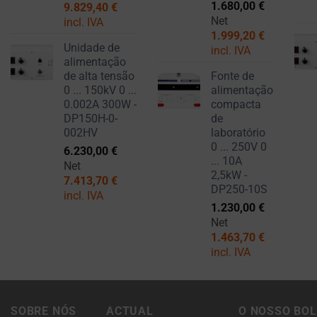
login
1.680,00
€
9.829,40
€
DE
ou
Net
incl. IVA
SEGMENTAÇÃO E
1.999,20
€
ações.
RASTREAMENTO)
Unidade de
incl. IVA
Existem
PODEM SER
alimentação
ARMAZENADOS E
diferentes
de alta tensão
Fonte de
PROCESSADOS
tipos,
0 ... 150kV 0 ...
alimentação
PARA SERVIÇOS
0.002A 300W -
compacta
incluindo
DE PUBLICIDADE.
DP150H-0-
de
cookies
002HV
laboratório
PERSONALIZAÇÃO
de
0 ... 250V 0
6.230,00
€
DE ANÚNCIOS
sessão
... 10A
Net
2,5kW -
(temporários)
7.413,70
€
DETERMINA SE
DP250-10S
incl. IVA
e
ANÚNCIOS
1.230,00
€
PERSONALIZADOS
cookies
Net
PODEM SER
persistentes
1.463,70
€
EXIBIDOS COM
(de
incl. IVA
BASE NO
longo
COMPORTAMENTO
prazo).
E NAS
PREFERÊNCIAS DO
Eles
SOBRE NÓS
ACTUAL
O NOSSO BO
UTILIZADOR,