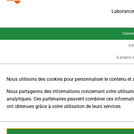
002-31HV
Laborance
€
5.470,00
Net
€
6.509,30
Conse
TVA incluse
Dét
À propos 
La série DP-HV de
DSC-Electronics
Nous utilisons des cookies pour personnaliser le contenu et an
Germany
pose de
nouveaux jalons
Nous partageons des informations concernant votre utilisation
en matière
analytiques. Ces partenaires peuvent combiner ces informatio
d'alimentation
ont obtenues grâce à votre utilisation de leurs services.
électrique haute
STOCKAGE
tension pour les
ANALYTIQUE
laboratoires et
Les