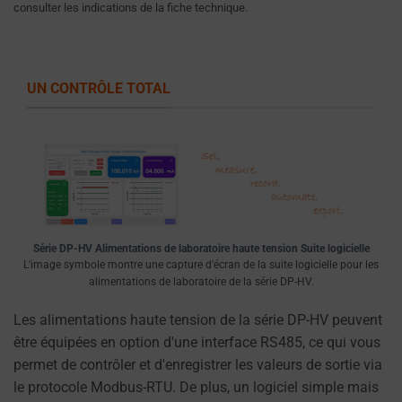
consulter les indications de la fiche technique.
consentement
à
tout
moment,
UN CONTRÔLE TOTAL
généralement
via
les
paramètres
de
confidentialité
du
Série DP-HV Alimentations de laboratoire haute tension Suite logicielle
site
L'image symbole montre une capture d'écran de la suite logicielle pour les
alimentations de laboratoire de la série DP-HV.
web,
qui
Les alimentations haute tension de la série DP-HV peuvent
vous
être équipées en option d'une interface RS485, ce qui vous
permettent
permet de contrôler et d'enregistrer les valeurs de sortie via
de
le protocole Modbus-RTU. De plus, un logiciel simple mais
gérer