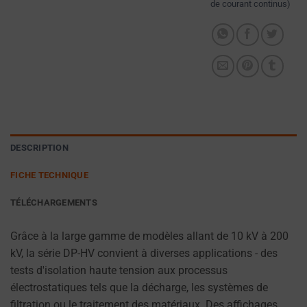
de courant continus)
PRÉFÉRENCES DE
session
L'UTILISATEUR, À
(temporaires)
L'AIDE DES
et
DONNÉES
les
STOCKÉES À DES
cookies
FINS DE CIBLAGE.
persistants
DONNÉES
(à
UTILISATEUR
long
CONTRÔLE LE
terme).
DESCRIPTION
STOCKAGE
Ils
DES DONNÉES
FICHE TECHNIQUE
contribuent
SPÉCIFIQUES
à
TÉLÉCHARGEMENTS
À
personnaliser
L'UTILISATEUR
POUR LE SUIVI
votre
Grâce à la large gamme de modèles allant de 10 kV à 200
PUBLICITAIRE,
expérience
kV, la série DP-HV convient à diverses applications - des
LE
de
tests d'isolation haute tension aux processus
PROFILAGE
navigation,
électrostatiques tels que la décharge, les systèmes de
ET LA MESURE
mais
filtration ou le traitement des matériaux. Des affichages
DE