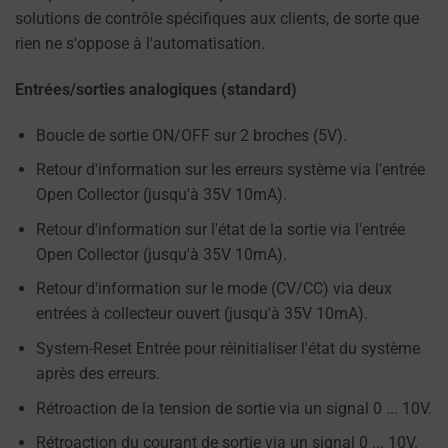
du
solutions de contrôle spécifiques aux clients, de sorte que
site
rien ne s'oppose à l'automatisation.
web.
Ce
Entrées/sorties analogiques (standard)
document
Boucle de sortie ON/OFF sur 2 broches (5V).
décrit
les
Retour d'information sur les erreurs système via l'entrée
types
Open Collector (jusqu'à 35V 10mA).
de
Retour d'information sur l'état de la sortie via l'entrée
cookies
Open Collector (jusqu'à 35V 10mA).
utilisés,
les
Retour d'information sur le mode (CV/CC) via deux
données
entrées à collecteur ouvert (jusqu'à 35V 10mA).
collectées
System-Reset Entrée pour réinitialiser l'état du système
et
après des erreurs.
la
Rétroaction de la tension de sortie via un signal 0 ... 10V.
manière
dont
Rétroaction du courant de sortie via un signal 0 ... 10V.