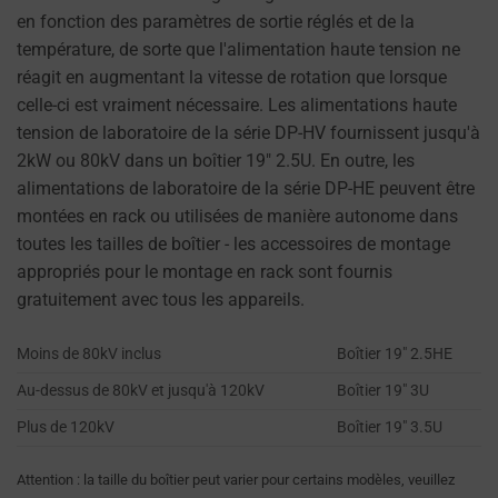
leur
en fonction des paramètres de sortie réglés et de la
permettant
température, de sorte que l'alimentation haute tension ne
d'accepter
réagit en augmentant la vitesse de rotation que lorsque
ou
celle-ci est vraiment nécessaire. Les alimentations haute
de
tension de laboratoire de la série DP-HV fournissent jusqu'à
refuser
2kW ou 80kV dans un boîtier 19″ 2.5U. En outre, les
les
alimentations de laboratoire de la série DP-HE peuvent être
cookies
montées en rack ou utilisées de manière autonome dans
et
toutes les tailles de boîtier - les accessoires de montage
de
appropriés pour le montage en rack sont fournis
contrôler
gratuitement avec tous les appareils.
leur
confidentialité.
Moins de 80kV inclus
Boîtier 19″ 2.5HE
Vous
Au-dessus de 80kV et jusqu'à 120kV
Boîtier 19″ 3U
pouvez
Plus de 120kV
Boîtier 19″ 3.5U
également
retirer
Attention : la taille du boîtier peut varier pour certains modèles, veuillez
votre