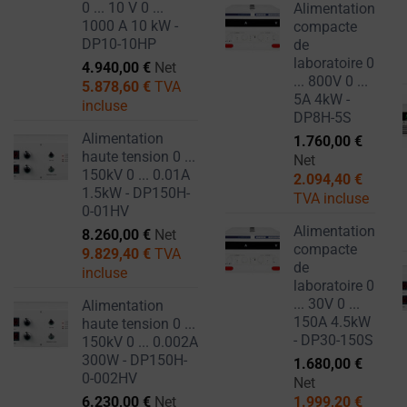
0 ... 10 V 0 ...
Alimentation
1000 A 10 kW -
compacte
DP10-10HP
de
laboratoire 0
4.940,00
€
Net
... 800V 0 ...
5.878,60
€
TVA
5A 4kW -
incluse
DP8H-5S
Alimentation
1.760,00
€
haute tension 0 ...
Net
150kV 0 ... 0.01A
2.094,40
€
1.5kW - DP150H-
TVA incluse
0-01HV
Alimentation
8.260,00
€
Net
compacte
9.829,40
€
TVA
de
incluse
laboratoire 0
... 30V 0 ...
Alimentation
150A 4.5kW
haute tension 0 ...
- DP30-150S
150kV 0 ... 0.002A
300W - DP150H-
1.680,00
€
0-002HV
Net
6.230,00
€
Net
1.999,20
€