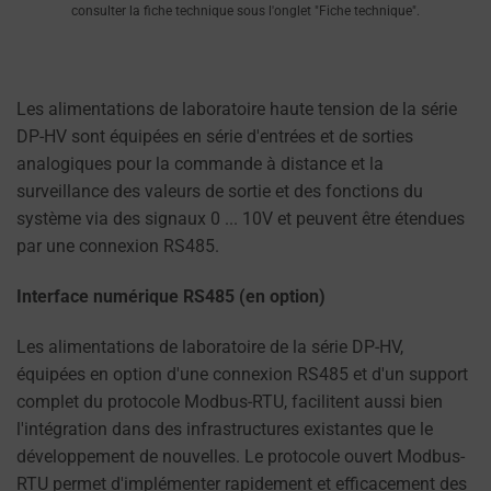
dont
consulter la fiche technique sous l'onglet "Fiche technique".
un
site
web
Les alimentations de laboratoire haute tension de la série
utilise
DP-HV sont équipées en série d'entrées et de sorties
les
analogiques pour la commande à distance et la
cookies
surveillance des valeurs de sortie et des fonctions du
et
système via des signaux 0 ... 10V et peuvent être étendues
collecte
par une connexion RS485.
des
données,
Interface numérique RS485 (en option)
vous
pouvez
Les alimentations de laboratoire de la série DP-HV,
consulter
équipées en option d'une connexion RS485 et d'un support
la
complet du protocole Modbus-RTU, facilitent aussi bien
politique
l'intégration dans des infrastructures existantes que le
de
développement de nouvelles. Le protocole ouvert Modbus-
confidentialité
RTU permet d'implémenter rapidement et efficacement des