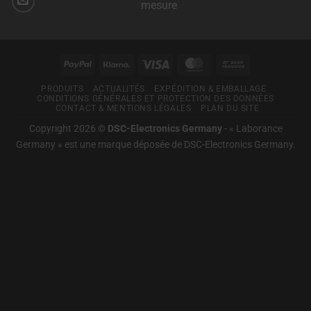
aux
mesure
»
techniques
pour
Aucun
de
vous.
commentaire
mesure
sur
et
Laborance
de
Germany
contrôle
PayPal
Klarna
visas
MasterCard
Virement
–
professionnelles
Pour
bancaire
une
PRODUITS
ACTUALITÉS
EXPÉDITION & EMBALLAGE
bonne
CONDITIONS GÉNÉRALES ET PROTECTION DES DONNÉES
technique
CONTACT & MENTIONS LÉGALES
PLAN DU SITE
de
mesure
Copyright 2026 ©
DSC-Electronics Germany
-
« Laborance
Germany » est une marque déposée de DSC-Electronics Germany
.