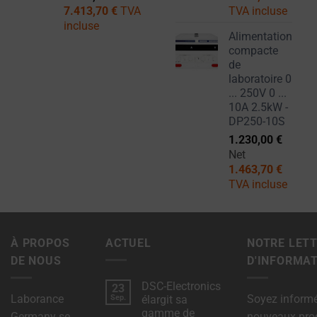
7.413,70
€
TVA
TVA incluse
incluse
Alimentation
compacte
de
laboratoire 0
... 250V 0 ...
10A 2.5kW -
DP250-10S
1.230,00
€
Net
1.463,70
€
TVA incluse
À PROPOS
ACTUEL
NOTRE LET
DE NOUS
D'INFORMA
DSC-Electronics
23
Laborance
Soyez inform
Sep.
élargit sa
gamme de
Germany se
nouveaux prod