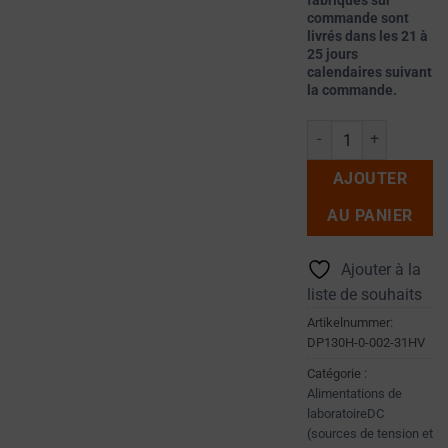
fabriqués sur
(COMME LES
vos
commande sont
COOKIES DE
livrés dans les 21 à
préférences,
CIBLAGE ET DE
25 jours
vos
calendaires suivant
SUIVI)
identifiants
la commande.
PEUVENT ÊTRE
de
STOCKÉES ET
Alimentation haute te
TRAITÉES
connexion
POUR LES
ou
AJOUTER
SERVICES
vos
PUBLICITAIRES.
actions.
AU PANIER
PERSONNALISATION
Il
DES PUBLICITÉS
en
Ajouter à la
existe
liste de souhaits
DÉTERMINE SI
différents
DES PUBLICITÉS
Artikelnummer:
PERSONNALISÉES
types,
DP130H-0-002-31HV
PEUVENT ÊTRE
notamment
Catégorie :
AFFICHÉES EN
les
Alimentations de
FONCTION DU
cookies
laboratoireDC
COMPORTEMENT
(sources de tension et
de
ET DES