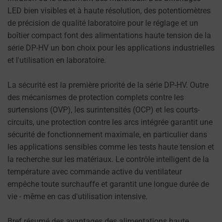
peuvent
L'EFFICACITÉ
LED bien visibles et à haute résolution, des potentiomètres
PUBLICITAIRE.
également
de précision de qualité laboratoire pour le réglage et un
suivre
boîtier compact font des alimentations haute tension de la
PERSONNALISATIONS
votre
série DP-HV un bon choix pour les applications industrielles
comportement
et l'utilisation en laboratoire.
DÉTERMINE SI LES
en
DONNÉES UTILISÉES
ligne.
La sécurité est la première priorité de la série DP-HV. Outre
POUR OFFRIR DES
des mécanismes de protection complets contre les
EXPÉRIENCES
Le
UTILISATEUR
surtensions (OVP), les surintensités (OCP) et les courts-
consentement
PERSONNALISÉES
circuits, une protection contre les arcs intégrée garantit une
fait
(TELLES QUE DES
sécurité de fonctionnement maximale, en particulier dans
RECOMMANDATIONS
référence
les applications sensibles comme les tests haute tension et
DE CONTENU)
à
la recherche sur les matériaux. Le contrôle intelligent de la
PEUVENT ÊTRE
l'autorisation
STOCKÉES.
température avec commande active du ventilateur
que
empêche toute surchauffe et garantit une longue durée de
les
SÉCURITÉ
vie - même en cas d'utilisation intensive.
sites
web
LE STOCKAGE
Bref résumé des avantages des alimentations haute