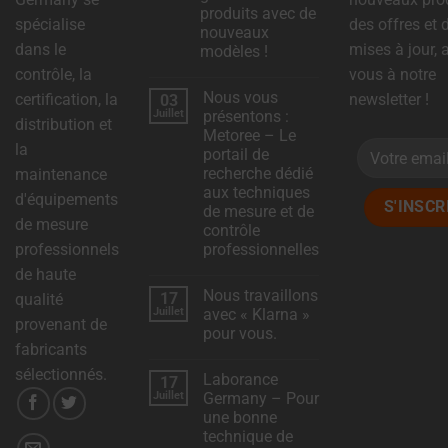
produits avec de
spécialise
des offres et 
nouveaux
dans le
mises à jour,
modèles !
contrôle, la
vous à notre
Aucun
commentaire
Nous vous
certification, la
newsletter !
03
sur
DSC-
Juillet
présentons :
distribution et
Electronics
Metoree – Le
élargit
la
sa
portail de
gamme
recherche dédié
maintenance
de
produits
aux techniques
d'équipements
avec
de mesure et de
de
de mesure
nouveaux
contrôle
modèles
professionnels
professionnelles
!
Aucun
de haute
commentaire
Nous travaillons
17
sur
qualité
Nous
Juillet
avec « Klarna »
provenant de
vous
pour vous.
présentons
fabricants
:
Aucun
Metoree
commentaire
sélectionnés.
–
Laborance
17
sur
Le
Nous
Juillet
Germany – Pour
portail
travaillons
de
une bonne
avec
recherche
«
technique de
dédié
Klarna