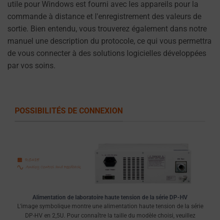
utile pour Windows est fourni avec les appareils pour la
ou
commande à distance et l'enregistrement des valeurs de
de
sortie. Bien entendu, vous trouverez également dans notre
supprimer
manuel une description du protocole, ce qui vous permettra
les
de vous connecter à des solutions logicielles développées
cookies
par vos soins.
stockés
quand
vous
le
POSSIBILITÉS DE CONNEXION
souhaitez.
Pour
plus
de
détails
sur
Alimentation de laboratoire haute tension de la série DP-HV
la
L'image symbolique montre une alimentation haute tension de la série
manière
DP-HV en 2,5U. Pour connaître la taille du modèle choisi, veuillez