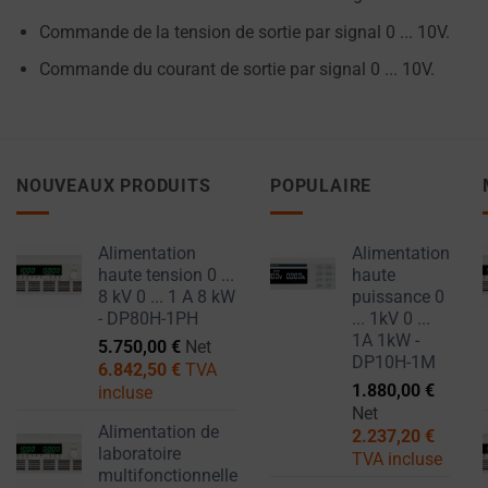
vos
Commande de la tension de sortie par signal 0 ... 10V.
informations
Commande du courant de sortie par signal 0 ... 10V.
sont
stockées
ou
partagées.
Il
NOUVEAUX PRODUITS
POPULAIRE
explique
également
Alimentation
Alimentation
comment
haute tension 0 ...
haute
vous
8 kV 0 ... 1 A 8 kW
puissance 0
pouvez
- DP80H-1PH
... 1kV 0 ...
1A 1kW -
gérer
5.750,00
€
Net
DP10H-1M
6.842,50
€
TVA
vos
1.880,00
€
incluse
préférences.
Net
Alimentation de
2.237,20
€
laboratoire
TVA incluse
multifonctionnelle