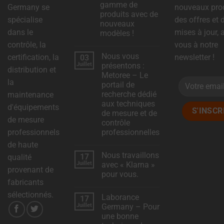
gamme de
doivent
SÉCURISÉ
Germany se
nouveaux prod
produits avec de
CONSISTE À
obtenir
spécialise
des offres et 
nouveaux
STOCKER DES
auprès
dans le
mises à jour,
modèles !
DONNÉES
des
contrôle, la
vous à notre
Aucun
SENSIBLES EN
commentaire
utilisateurs
Nous vous
certification, la
newsletter !
03
sur
TOUTE
DSC-
Juillet
présentons :
avant
SÉCURITÉ À
distribution et
Electronics
Metoree – Le
élargit
L'AIDE DE
d'utiliser
la
sa
portail de
MÉTHODES DE
gamme
des
recherche dédié
maintenance
de
CHIFFREMENT
produits
aux techniques
cookies
d'équipements
avec
OU DE
de mesure et de
de
qui
de mesure
SÉCURISATION
nouveaux
contrôle
modèles
collectent
AFIN
professionnels
professionnelles
!
D'EMPÊCHER
des
Aucun
de haute
commentaire
TOUT ACCÈS
Nous travaillons
données
17
sur
qualité
NON
Nous
Juillet
avec « Klarna »
personnelles.
provenant de
vous
AUTORISÉ OU
pour vous.
présentons
Des
fabricants
:
VOL.
Aucun
Metoree
commentaire
lois
sélectionnés.
–
Laborance
17
sur
Le
Nous
telles
Juillet
Germany – Pour
portail
travaillons
de
une bonne
que
avec
recherche
«