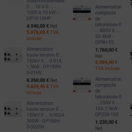
multifonctionnelle
PRÉFÉRENCES DE
session
0 ... 10 V 0 ...
Alimentation
L'UTILISATEUR, À
(temporaires)
1000 A 10 kW -
compacte
L'AIDE DES
DP10-10HP
de
et
DONNÉES
laboratoire 0
4.940,00
€
Net
les
STOCKÉES À DES
... 800V 0 ...
5.878,60
€
TVA
cookies
FINS DE CIBLAGE.
5A 4kW -
incluse
persistants
DP8H-5S
DONNÉES
(à
Alimentation
1.760,00
€
UTILISATEUR
haute tension 0 ...
long
Net
150kV 0 ... 0.01A
2.094,40
€
CONTRÔLE LE
terme).
1.5kW - DP150H-
TVA incluse
STOCKAGE
Ils
0-01HV
DES DONNÉES
contribuent
Alimentation
8.260,00
€
Net
SPÉCIFIQUES
compacte
à
9.829,40
€
TVA
À
de
incluse
personnaliser
L'UTILISATEUR
laboratoire 0
POUR LE SUIVI
votre
... 250V 0 ...
Alimentation
PUBLICITAIRE,
expérience
10A 2.5kW -
haute tension 0 ...
LE
DP250-10S
de
150kV 0 ... 0.002A
PROFILAGE
300W - DP150H-
1.230,00
€
navigation,
ET LA MESURE
0-002HV
Net
mais
DE