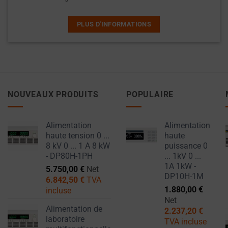
(COMME LES
vos
COOKIES DE
préférences,
PLUS D'INFORMATIONS
CIBLAGE ET DE
vos
SUIVI)
identifiants
PEUVENT ÊTRE
de
STOCKÉES ET
TRAITÉES
connexion
POUR LES
ou
SERVICES
NOUVEAUX PRODUITS
POPULAIRE
vos
PUBLICITAIRES.
actions.
PERSONNALISATION
Il
Alimentation
Alimentation
DES PUBLICITÉS
en
haute tension 0 ...
haute
8 kV 0 ... 1 A 8 kW
puissance 0
existe
DÉTERMINE SI
- DP80H-1PH
... 1kV 0 ...
différents
DES PUBLICITÉS
1A 1kW -
5.750,00
€
Net
PERSONNALISÉES
types,
DP10H-1M
6.842,50
€
TVA
PEUVENT ÊTRE
notamment
1.880,00
€
incluse
AFFICHÉES EN
les
Net
FONCTION DU
Alimentation de
cookies
2.237,20
€
COMPORTEMENT
laboratoire
TVA incluse
de
ET DES