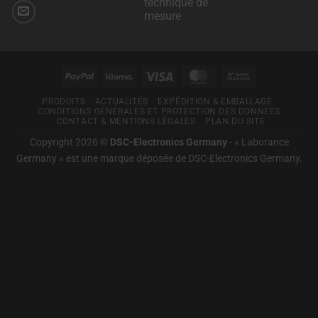
technique de
dédié
le
Klarna
aux
mesure
»
techniques
RGPD
pour
Aucun
de
vous.
commentaire
mesure
exigent
sur
et
Laborance
de
que
Germany
contrôle
PayPal
Klarna
visas
MasterCard
Virement
–
professionnelles
les
Pour
bancaire
une
sites
PRODUITS
ACTUALITÉS
EXPÉDITION & EMBALLAGE
bonne
CONDITIONS GÉNÉRALES ET PROTECTION DES DONNÉES
technique
web
CONTACT & MENTIONS LÉGALES
PLAN DU SITE
de
demandent
mesure
Copyright 2026 ©
DSC-Electronics Germany
-
« Laborance
le
Germany » est une marque déposée de DSC-Electronics Germany
.
consentement
explicite
des
utilisateurs
via
des
bannières
de
cookies,