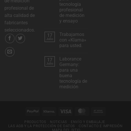
de medición
de
tecnología
cookies
productos
profesional de
profesional
con
y
alta calidad de
nuevos
de medición
modelos!».
controlar
y ensayo
fabricantes
su
Sin
seleccionados.
comentarios
Trabajamos
privacidad.
17
sobre
Presentamos:
Julio
con «Klarna»
También
Metoree,
para usted.
el
puede
portal
No
de
hay
retirar
búsqueda
Laborance
17
comentarios
para
sobre
su
Julio
Germany:
tecnología
«Trabajamos
profesional
para una
consentimiento
con
de
Klarna
buena
medición
en
para
y
tecnología de
usted».
ensayo
cualquier
medición
momento,
No
hay
normalmente
comentarios
sobre
a
Laborance
PayPal
Klarna
Visados
MasterCard
Transferencia
Germany:
través
para
bancaria
una
de
PRODUCTOS
NOTICIAS
ENVÍO Y EMBALAJE
buena
LAS AGB Y LA PROTECCIÓN DE DATOS
CONTACTO E IMPRESIÓN
tecnología
la
MAPA DEL SITIO
de