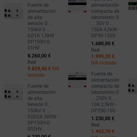
de
Fuente de
alimentación
DATOS
alimentación
compacta de
utilizar
CONFIDENCIALES
de alta
laboratorio 0
cookies
DE FORMA SEGURA
tensión 0 ...
... 30V 0 ...
MEDIANTE
que
150kV 0 ...
150A 4,5kW -
CIFRADO O
recopilan
0,01A 1,5kW -
DP30-150S
MÉTODOS
DP150H-0-
datos
1.680,00
€
SEGUROS PARA
01HV
Red
personales.
EVITAR EL ACCESO
8.260,00
€
1.999,20
€
Leyes
NO AUTORIZADO O
Red
IVA incluido
EL ROBO.
como
9.829,40
€
IVA
el
Fuente de
incluido
alimentación
RGPD
Fuente de
compacta de
exigen
alimentación
laboratorio 0
que
de alta
... 250V 0 ...
los
tensión 0 ...
10A 2,5kW -
150kV 0 ...
DP250-10S
sitios
0,002A 300W -
1.230,00
€
web
DP150H-0-
Red
soliciten
002HV
1.463,70
€
el
6.230,00
€