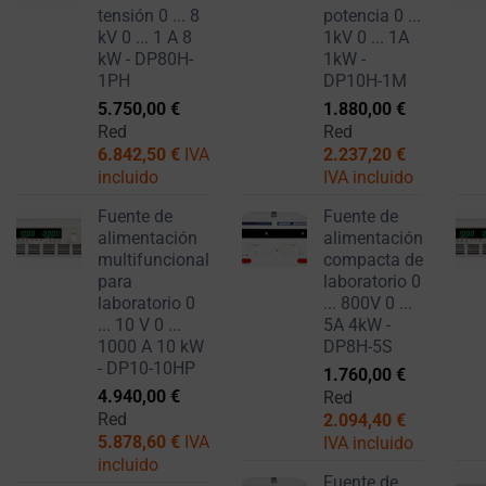
PERSONALIZACIONES
tensión 0 ... 8
potencia 0 ...
línea.
kV 0 ... 1 A 8
1kV 0 ... 1A
kW - DP80H-
1kW -
REGULA SI SE
El
1PH
DP10H-1M
PUEDEN
consentimiento
5.750,00
€
1.880,00
€
ALMACENAR LOS
se
Red
Red
DATOS UTILIZADOS
refiere
6.842,50
€
IVA
2.237,20
€
PARA
al
incluido
IVA incluido
PROPORCIONAR
EXPERIENCIAS
permiso
Fuente de
Fuente de
PERSONALIZADAS
que
alimentación
alimentación
AL USUARIO (COMO
los
multifuncional
compacta de
RECOMENDACIONES
para
laboratorio 0
sitios
DE CONTENIDO).
laboratorio 0
... 800V 0 ...
web
... 10 V 0 ...
5A 4kW -
deben
SEGURIDAD
1000 A 10 kW
DP8H-5S
obtener
- DP10-10HP
1.760,00
€
de
EL
4.940,00
€
Red
ALMACENAMIENTO
Red
los
2.094,40
€
SEGURO ES LA
5.878,60
€
IVA
IVA incluido
usuarios
PRÁCTICA DE
incluido
antes
Fuente de
ALMACENAR