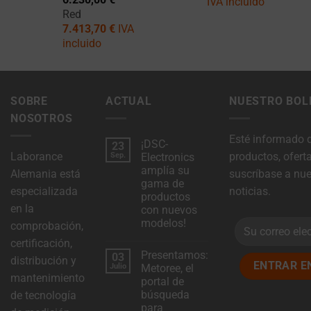
IVA incluido
consentimiento
Red
explícito
7.413,70
€
IVA
incluido
a
través
de
banners
SOBRE
ACTUAL
NUESTRO BOLE
de
NOSOTROS
cookies,
Esté informado 
¡DSC-
23
lo
Laborance
productos, ofert
Sep.
Electronics
que
amplía su
Alemania está
suscríbase a nue
gama de
permite
especializada
noticias.
productos
a
en la
con nuevos
los
modelos!
comprobación,
usuarios
No
certificación,
hay
aceptar
Presentamos:
03
comentarios
distribución y
sobre
Julio
Metoree, el
o
«¡DSC-
mantenimiento
portal de
Electronics
rechazar
amplía
búsqueda
de tecnología
su
las
para
gama