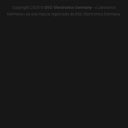
medición
configuración
Copyright 2026 ©
DSC-Electronics Germany
-
«Laborance
de
Germany» es una marca registrada de DSC-Electronics Germany
.
privacidad
del
sitio
web,
que
le
permite
gestionar
o
eliminar
las
cookies
almacenadas
cuando
lo
desee.